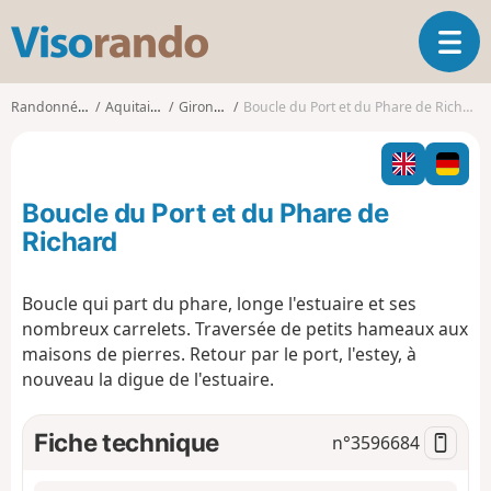
V
O
i
u
s
v
o
Randonnées
Aquitaine
Gironde
Boucle du Port et du Phare de Richard
r
r
i
a
r
n
l
d
Boucle du Port et du Phare de
a
o
n
Richard
a
v
Boucle qui part du phare, longe l'estuaire et ses
i
nombreux carrelets. Traversée de petits hameaux aux
g
a
maisons de pierres. Retour par le port, l'estey, à
t
nouveau la digue de l'estuaire.
i
o
Fiche technique
n°
3596684
n