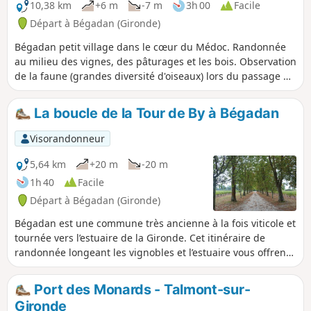
10,38 km
+6 m
-7 m
3h 00
Facile
Départ à Bégadan (Gironde)
Bégadan petit village dans le cœur du Médoc. Randonnée
au milieu des vignes, des pâturages et les bois. Observation
de la faune (grandes diversité d'oiseaux) lors du passage de
l'Étang de Bagneau.
La boucle de la Tour de By à Bégadan
Visorandonneur
5,64 km
+20 m
-20 m
1h 40
Facile
Départ à Bégadan (Gironde)
Bégadan est une commune très ancienne à la fois viticole et
tournée vers l’estuaire de la Gironde. Cet itinéraire de
randonnée longeant les vignobles et l’estuaire vous offrent
de très beaux points de vue panoramiques. En particulier
lorsqu'elle est ouverte la montée en haut de la Tour de By
Port des Monards - Talmont-sur-
offre une vision à 360° des plus intéressantes.
Gironde
Avertissement : ne pas emprunter ce circuit en cas de