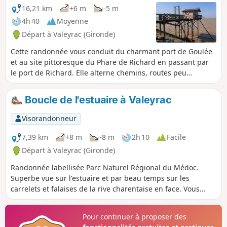
16,21 km
+6 m
-5 m
4h 40
Moyenne
Départ à Valeyrac (Gironde)
Cette randonnée vous conduit du charmant port de Goulée
et au site pittoresque du Phare de Richard en passant par
le port de Richard. Elle alterne chemins, routes peu
fréquentées et zones naturelles. Au long d'un tracé facile,
elle vous fera découvrir tous les aspects de l'estuaire : ports,
Boucle de l'estuaire à Valeyrac
marais, vignes et patrimoine historique.
Visorandonneur
7,39 km
+8 m
-8 m
2h 10
Facile
Départ à Valeyrac (Gironde)
Randonnée labellisée Parc Naturel Régional du Médoc.
Superbe vue sur l'estuaire et par beau temps sur les
carrelets et falaises de la rive charentaise en face. Vous
verrez aussi quelques tonnes traditionnelles (chasse aux
gibiers d'eau). Puis passage dans les vignes de l'AOP Médoc
Pour continuer à proposer des
et notamment devant le Château Ricaudet-Troussas.