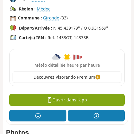
Région :
Médoc
Commune :
Gironde
(33)
Départ/Arrivée :
N 45.439179° / O 0.931969°
Carte(s) IGN :
Ref. 1433OT, 1433SB
Météo détaillée heure par heure
Découvrez Visorando Premium
Ouvrir dans l'app
Photos