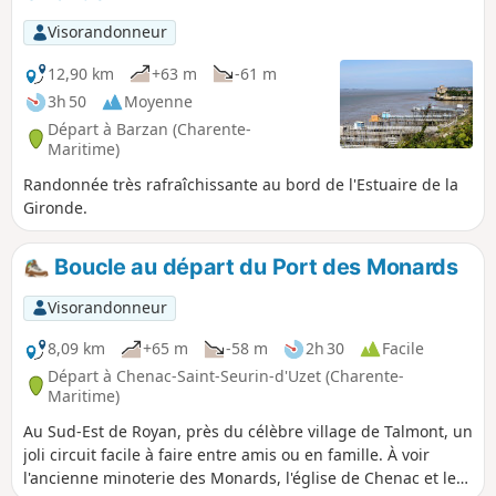
grandes marées, du fait qu'il longe la Gironde au plus près
Visorandonneur
sur une partie.
12,90 km
+63 m
-61 m
3h 50
Moyenne
Départ à Barzan (Charente-
Maritime)
Randonnée très rafraîchissante au bord de l'Estuaire de la
Gironde.
Boucle au départ du Port des Monards
Visorandonneur
8,09 km
+65 m
-58 m
2h 30
Facile
Départ à Chenac-Saint-Seurin-d'Uzet (Charente-
Maritime)
Au Sud-Est de Royan, près du célèbre village de Talmont, un
joli circuit facile à faire entre amis ou en famille. À voir
l'ancienne minoterie des Monards, l'église de Chenac et les