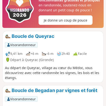
fonctionnalités gratuites et pratiques
en randonnée, soutenez-nous en
donnant un petit coup de pouce !
Je donne un coup de pouce
Boucle de Queyrac
Visorandonneur
9,41 km
+6 m
-6 m
2h 40
Facile
Départ à Queyrac (Gironde)
Au départ de Queyrac, village au cœur du Médoc, vous
découvrirez avec cette randonnée les vignes, les bois et les
étangs.
Boucle de Begadan par vignes et forêt
Visorandonneur