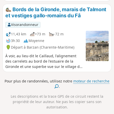
vues sur l'estuaire de la Gironde.
Bords de la Gironde, marais de Talmont
et vestiges gallo-romains du Fâ
Visorandonneur
11,43 km
+73 m
-72 m
3h 30
Moyenne
Départ à Barzan (Charente-Maritime)
À voir, au lieu-dit le Caillaud, l'alignement
des carrelets au bord de l'estuaire de la
Gironde et une superbe vue sur le village de
Talmont-sur-Gironde, niché sur son
promontoire rocheux. Vous passerez au pied
Pour plus de randonnées, utilisez notre
moteur de recherche
d'un amer, point de repère fixe qui était
.
utilisé pour la navigation sur l'estuaire de la
Gironde et vous traverserez le Fâ, site
Les descriptions et la trace GPS de ce circuit restent la
archéologique gallo-romain majeur.
propriété de leur auteur. Ne pas les copier sans son
autorisation.