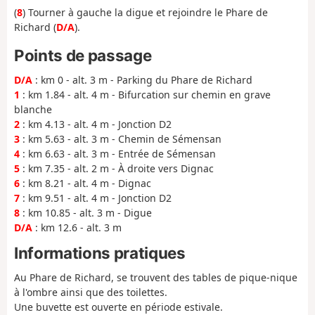
(
8
) Tourner à gauche la digue et rejoindre le Phare de
Richard (
D/A
).
Points de passage
D/A
: km 0 - alt. 3 m - Parking du Phare de Richard
1
: km 1.84 - alt. 4 m - Bifurcation sur chemin en grave
blanche
2
: km 4.13 - alt. 4 m - Jonction D2
3
: km 5.63 - alt. 3 m - Chemin de Sémensan
4
: km 6.63 - alt. 3 m - Entrée de Sémensan
5
: km 7.35 - alt. 2 m - À droite vers Dignac
6
: km 8.21 - alt. 4 m - Dignac
7
: km 9.51 - alt. 4 m - Jonction D2
8
: km 10.85 - alt. 3 m - Digue
D/A
: km 12.6 - alt. 3 m
Informations pratiques
Au Phare de Richard, se trouvent des tables de pique-nique
à l'ombre ainsi que des toilettes.
Une buvette est ouverte en période estivale.