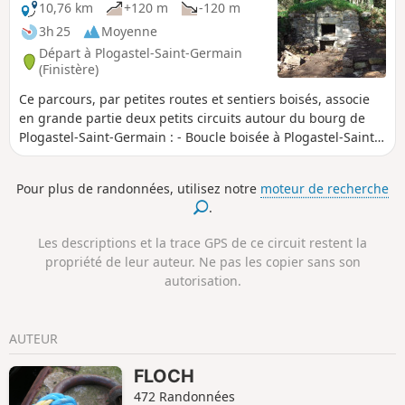
10,76 km
+120 m
-120 m
3h 25
Moyenne
Départ à Plogastel-Saint-Germain
(Finistère)
Ce parcours, par petites routes et sentiers boisés, associe
en grande partie deux petits circuits autour du bourg de
Plogastel-Saint-Germain : - Boucle boisée à Plogastel-Saint-
Germain. - Autour du bourg de Plogastel-Saint-Germain par
le Bois du Quilliou (en sens inverse).
Pour plus de randonnées, utilisez notre
moteur de recherche
.
Les descriptions et la trace GPS de ce circuit restent la
propriété de leur auteur. Ne pas les copier sans son
autorisation.
AUTEUR
FLOCH
472 Randonnées