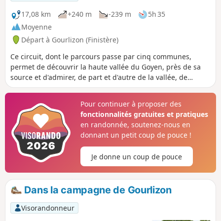
17,08 km
+240 m
-239 m
5h 35
Moyenne
Départ à Gourlizon (Finistère)
Ce circuit, dont le parcours passe par cinq communes,
permet de découvrir la haute vallée du Goyen, près de sa
source et d'admirer, de part et d'autre de la vallée, de
magnifiques panoramas. Son trajet passe par le site de la
Chapelle de la Boissière, en Plonéis, et de sa fontaine,
Pour continuer à proposer des
fonctionnalités gratuites et pratiques
en randonnée, soutenez-nous en
donnant un petit coup de pouce !
Je donne un coup de pouce
Dans la campagne de Gourlizon
Visorandonneur