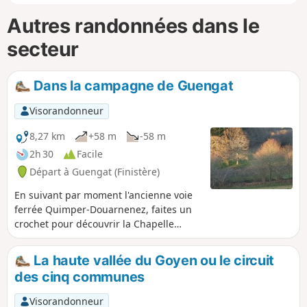
Autres randonnées dans le
secteur
Dans la campagne de Guengat
Visorandonneur
8,27 km
+58 m
-58 m
2h 30
Facile
Départ à Guengat (Finistère)
En suivant par moment l'ancienne voie
ferrée Quimper-Douarnenez, faites un
crochet pour découvrir la Chapelle
Saint-Thégonnec et sa fontaine qui
coule à l'intérieur. Revenez au bourg de
La haute vallée du Goyen ou le circuit
Guengat par des petites routes de
des cinq communes
campagne.
Visorandonneur