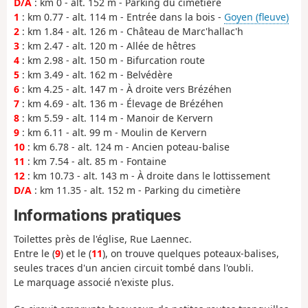
D/A
: km 0 - alt. 152 m - Parking du cimetière
1
: km 0.77 - alt. 114 m - Entrée dans la bois -
Goyen (fleuve)
2
: km 1.84 - alt. 126 m - Château de Marc'hallac'h
3
: km 2.47 - alt. 120 m - Allée de hêtres
4
: km 2.98 - alt. 150 m - Bifurcation route
5
: km 3.49 - alt. 162 m - Belvédère
6
: km 4.25 - alt. 147 m - À droite vers Brézéhen
7
: km 4.69 - alt. 136 m - Élevage de Brézéhen
8
: km 5.59 - alt. 114 m - Manoir de Kervern
9
: km 6.11 - alt. 99 m - Moulin de Kervern
10
: km 6.78 - alt. 124 m - Ancien poteau-balise
11
: km 7.54 - alt. 85 m - Fontaine
12
: km 10.73 - alt. 143 m - À droite dans le lottissement
D/A
: km 11.35 - alt. 152 m - Parking du cimetière
Informations pratiques
Toilettes près de l'église, Rue Laennec.
Entre le (
9
) et le (
11
), on trouve quelques poteaux-balises,
seules traces d'un ancien circuit tombé dans l'oubli.
Le marquage associé n'existe plus.