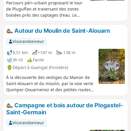
Parcours péri-urbain proposant le tour
de Pluguffan et traversant des zones
boisées près des captages d'eau. Le
petit Bois des Korrigans permet de
découvrir un dolmen du Néolithique. La
Autour du Moulin de Saint-Alouarn
tradition fait fréquemment des dolmens
la demeure des korrigans, ces lutins du
Visorandonneur
folklore breton. D’où peut-être le nom
attribué à ce bois ?
9,51 km
+147 m
-138 m
3h 10
Facile
Départ à Guengat (Finistère)
À la découverte des vestiges du Manoir de
Saint-Alouarn et du moulin, par la voie verte
Quimper-Douarnenez et des petites routes
de campagne.
Campagne et bois autour de Plogastel-
Saint-Germain
Visorandonneur