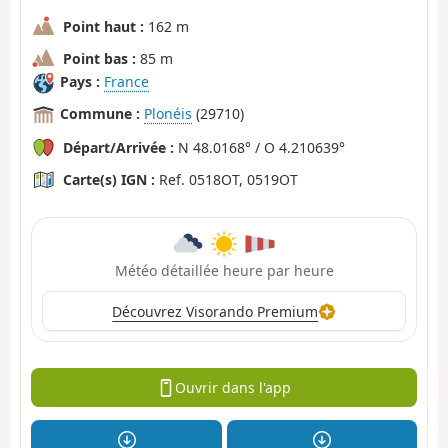
Point haut :
162 m
Point bas :
85 m
Pays :
France
Commune :
Plonéis
(29710)
Départ/Arrivée :
N 48.0168° / O 4.210639°
Carte(s) IGN :
Ref. 0518OT, 0519OT
Météo détaillée heure par heure
Découvrez Visorando Premium
Ouvrir dans l'app