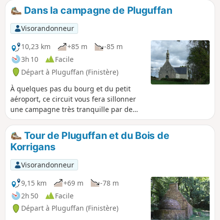
Cornély. En seconde partie, descente
Dans la campagne de Pluguffan
dans la vallée du ruisseau donnant
naissance à la rivière le Goyen pour
Visorandonneur
découvrir la monumentale fontaine de
La Boisisère ainsi que sa chapelle.
10,23 km
+85 m
-85 m
Retour par une étroite haie bocagère.
3h 10
Facile
Départ à Pluguffan (Finistère)
À quelques pas du bourg et du petit
aéroport, ce circuit vous fera sillonner
une campagne très tranquille par de
nombreux chemins creux passant par
des vallons sauvages.Sur ce parcours,
Tour de Pluguffan et du Bois de
vous pourrez admirer l'Église Saint-
Korrigans
Cuffan au bourg ainsi qu'en pleine
campagne, la Chapelle Notre-Dame des
Visorandonneur
Grâces et sa fontaine votive.
9,15 km
+69 m
-78 m
2h 50
Facile
Départ à Pluguffan (Finistère)