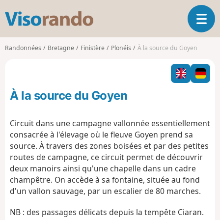
V
O
i
u
s
v
o
Randonnées
Bretagne
Finistère
Plonéis
À la source du Goyen
r
r
i
a
r
n
l
d
À la source du Goyen
a
o
n
a
Circuit dans une campagne vallonnée essentiellement
v
consacrée à l'élevage où le fleuve Goyen prend sa
i
source. À travers des zones boisées et par des petites
g
routes de campagne, ce circuit permet de découvrir
a
t
deux manoirs ainsi qu'une chapelle dans un cadre
i
champêtre. On accède à sa fontaine, située au fond
o
d'un vallon sauvage, par un escalier de 80 marches.
n
NB : des passages délicats depuis la tempête Ciaran.