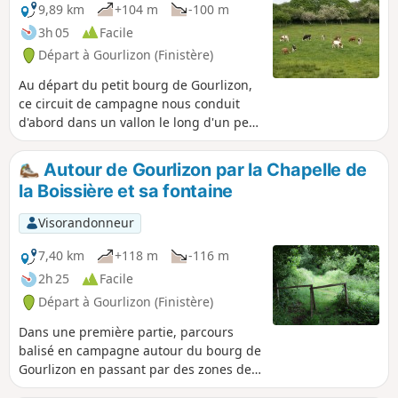
9,89 km
+104 m
-100 m
3h 05
Facile
Départ à Gourlizon (Finistère)
Au départ du petit bourg de Gourlizon,
ce circuit de campagne nous conduit
d'abord dans un vallon le long d'un petit
ruisseau puis traverse un bois. La
seconde partie emprunte des petites
Autour de Gourlizon par la Chapelle de
routes reliant quelques fermes isolées
la Boissière et sa fontaine
où l'on profite d'un calme reposant.
Point de vue sur la Baie de Douarnenez.
Visorandonneur
7,40 km
+118 m
-116 m
2h 25
Facile
Départ à Gourlizon (Finistère)
Dans une première partie, parcours
balisé en campagne autour du bourg de
Gourlizon en passant par des zones de
prairies et l'église paroissiale Saint-