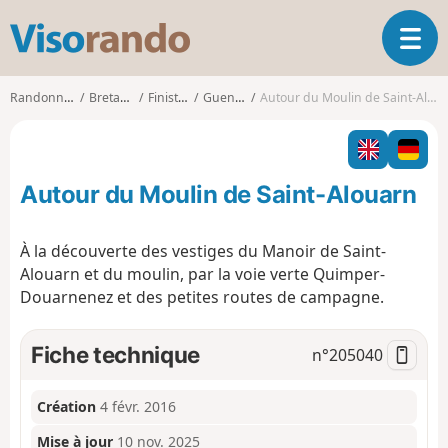
V
O
i
u
s
v
o
Randonnées
Bretagne
Finistère
Guengat
Autour du Moulin de Saint-Alouarn
r
r
i
a
r
n
l
d
Autour du Moulin de Saint-Alouarn
a
o
n
a
À la découverte des vestiges du Manoir de Saint-
v
Alouarn et du moulin, par la voie verte Quimper-
i
Douarnenez et des petites routes de campagne.
g
a
t
Fiche technique
n°
205040
i
o
n
Création
4 févr. 2016
Mise à jour
10 nov. 2025