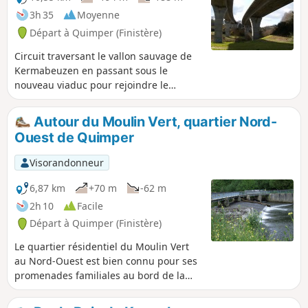
3h 35
Moyenne
Départ à Quimper (Finistère)
Circuit traversant le vallon sauvage de
Kermabeuzen en passant sous le
nouveau viaduc pour rejoindre le
Manoir de Toulgoat.
Autour du Moulin Vert, quartier Nord-
Ouest de Quimper
Visorandonneur
6,87 km
+70 m
-62 m
2h 10
Facile
Départ à Quimper (Finistère)
Le quartier résidentiel du Moulin Vert
au Nord-Ouest est bien connu pour ses
promenades familiales au bord de la
rivière le Stéîr, affluent de l'Odet. Ce
parcours s'en inspire mais part