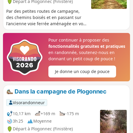
Départ à Plogonnec (Finistère)
Par des petites routes de campagne,
des chemins boisés et en passant sur
l'ancienne voie ferrée aménagée en voie
verte, allons voir le vieux moulin féodal
de Saint-Alouarn.
Pour continuer à proposer des
fonctionnalités gratuites et pratiques
en randonnée, soutenez-nous en
donnant un petit coup de pouce !
Je donne un coup de pouce
Dans la campagne de Plogonnec
Visorandonneur
10,17 km
+169 m
-175 m
3h 25
Moyenne
Départ à Plogonnec (Finistère)