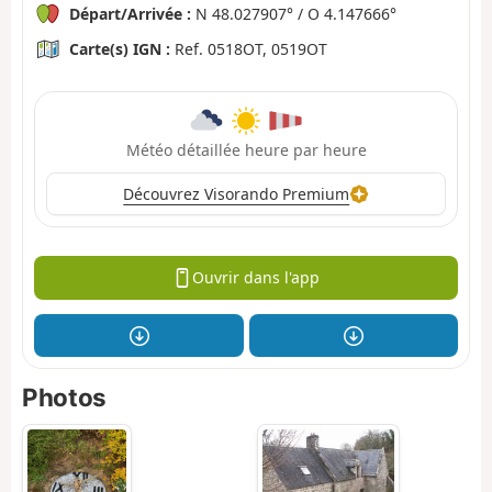
Départ/Arrivée :
N 48.027907° / O 4.147666°
Carte(s) IGN :
Ref. 0518OT, 0519OT
Météo détaillée heure par heure
Découvrez Visorando Premium
Ouvrir dans l'app
Photos