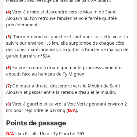
d'escalier, seul vestige de Manoir de Saint-Alouarn.
(
4
) Virer à droite et descendre vers le Moulin de Saint-
Alouarn où l'on retrouve l'ancienne voie ferrée quittée
précédemment.
(
5
). Tourner deux fois gauche et continuer sur cette voie. La
suivre sur environ 1,5 km, elle surplombe de chaque côté
des zones marécageuses. La quitter à l'ancienne maison de
garde-barrière n°524.
(
6
) Suivre la route à droite qui monte progressivement et
aboutit face au hameau de Ty Mignon.
(
7
) Obliquer à droite, descendre vers le Moulin de Saint-
Alouarn et passer entre la retenue d'eau et le moulin.
(
8
) Virer à gauche et suivre la Voie Verte pendant environ 2
km pour rejoindre le parking (
D/A
).
Points de passage
D/A
: km 0 - alt. 16 m - Ty Planche D63