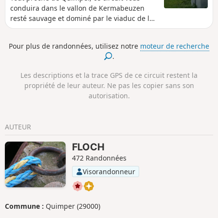
conduira dans le vallon de Kermabeuzen
resté sauvage et dominé par le viaduc de la
rocade Nord-Ouest. Au retour, passage dans
un bois peu fréquenté.
Pour plus de randonnées, utilisez notre
moteur de recherche
.
Les descriptions et la trace GPS de ce circuit restent la
propriété de leur auteur. Ne pas les copier sans son
autorisation.
AUTEUR
FLOCH
472 Randonnées
Visorandonneur
Commune :
Quimper (29000)