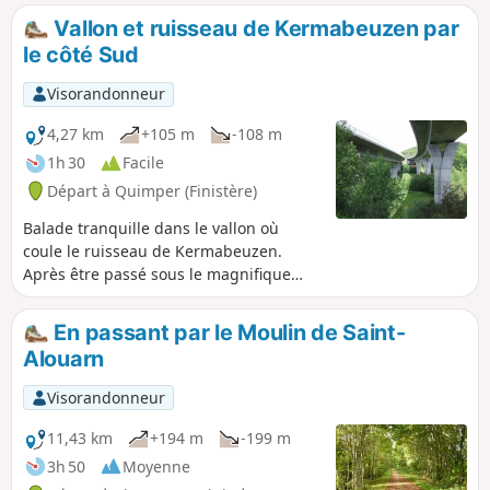
Vallon et ruisseau de Kermabeuzen par
le côté Sud
Visorandonneur
4,27 km
+105 m
-108 m
1h 30
Facile
Départ à Quimper (Finistère)
Balade tranquille dans le vallon où
coule le ruisseau de Kermabeuzen.
Après être passé sous le magnifique
viaduc double de la rocade Nord-Ouest
de Quimper, vous vous enfoncez dans le
En passant par le Moulin de Saint-
sous-bois où très vite le bruit du
Alouarn
roulement de la rocade s'estompe. Seul
le murmure du ruisseau que l'on longe
Visorandonneur
et le chant des oiseaux vient troubler le
silence : calme et dépaysement assuré à
11,43 km
+194 m
-199 m
quelques encablures de la ville. Passage
3h 50
Moyenne
près de l'imposant Manoir de Toulgoat.