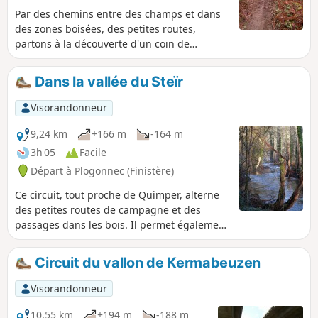
Par des chemins entre des champs et dans
des zones boisées, des petites routes,
partons à la découverte d'un coin de
campagne avec son patrimoine religieux.
Dans la vallée du Steïr
Visorandonneur
9,24 km
+166 m
-164 m
3h 05
Facile
Départ à Plogonnec (Finistère)
Ce circuit, tout proche de Quimper, alterne
des petites routes de campagne et des
passages dans les bois. Il permet également
de longer la rive droite de la rivière Le Steïr
et de découvrir ce fond de vallée et les
Circuit du vallon de Kermabeuzen
aménagements pour la voie ferrée Quimper-
Brest. Au départ, la petite chapelle Seznec,
Visorandonneur
datant de 1673 avec son calvaire dans
l'enclos.
10,55 km
+194 m
-188 m