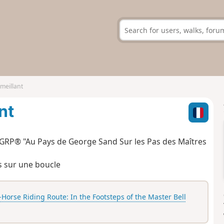
meillant
nt
 GRP® "Au Pays de George Sand Sur les Pas des Maîtres
s sur une boucle
Horse Riding Route: In the Footsteps of the Master Bell