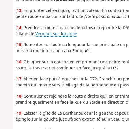
(
13
) Emprunter celle-ci qui gravit un coteau. En contournan
petite route en balcon sur la droite
(vaste panorama sur la V
(
14
) Prendre la route à gauche deux fois et rejoindre la D6
village de
Verneuil-sur-Igneraie
.
(
15
) Remonter sur toute sa longueur la rue principale en pa
arriver à une bifurcation aux Epingués.
(
16
) Obliquer sur la gauche en empruntant une petite route
route, la traverser et continuer en face jusqu'à la D72.
(
17
) Aller en face puis à gauche sur la D72. Franchir un po
chemin qui monte vers le village de la Berthenoux en pass
(
18
) Continuer et rejoindre la route à droite qui, en entra
prendre quasiment en face la Rue du Stade en direction 
(
19
) Laisser le gîte de La Berthenoux sur la gauche et pou
épingle sur la gauche jusqu'à son extrémité au niveau d'