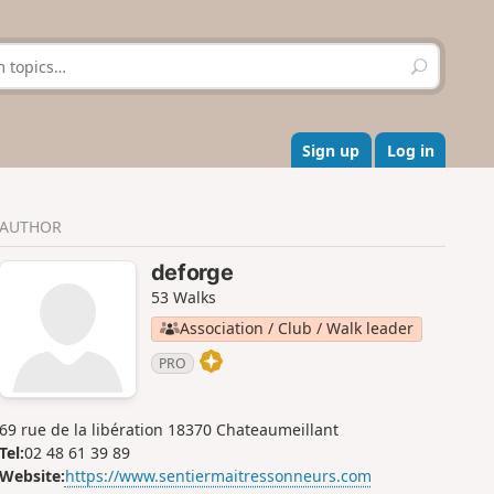
S
e
a
r
c
Sign up
Log in
h
AUTHOR
deforge
53 Walks
Association / Club / Walk leader
PRO
69 rue de la libération 18370 Chateaumeillant
Tel:
02 48 61 39 89
Website:
https://www.sentiermaitressonneurs.com