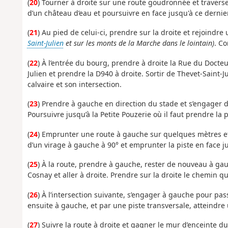
(
20
) Tourner à droite sur une route goudronnée et travers
d’un château d’eau et poursuivre en face jusqu'à ce dernier
(
21
) Au pied de celui-ci, prendre sur la droite et rejoindre
Saint-Julien
et sur les monts de la Marche dans le lointain)
. Co
(
22
) À l’entrée du bourg, prendre à droite la Rue du Docteu
Julien et prendre la D940 à droite. Sortir de Thevet-Saint-J
calvaire et son intersection.
(
23
) Prendre à gauche en direction du stade et s’engager d
Poursuivre jusqu’à la Petite Pouzerie où il faut prendre la
(
24
) Emprunter une route à gauche sur quelques mètres et t
d’un virage à gauche à 90° et emprunter la piste en face 
(
25
) À la route, prendre à gauche, rester de nouveau à gau
Cosnay et aller à droite. Prendre sur la droite le chemin q
(
26
) À l’intersection suivante, s’engager à gauche pour pa
ensuite à gauche, et par une piste transversale, atteindre 
(
27
) Suivre la route à droite et gagner le mur d’enceinte d