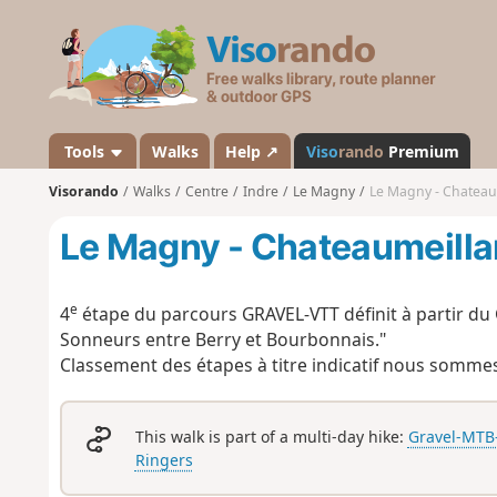
V
i
s
o
r
a
Tools
Walks
Help ↗
Viso
rando
Premium
n
Visorando
Walks
Centre
Indre
Le Magny
Le Magny - Chateau
d
o
Le Magny - Chateaumeilla
e
4
étape du parcours GRAVEL-VTT définit à partir du
Sonneurs entre Berry et Bourbonnais."
Classement des étapes à titre indicatif nous somme
This walk is part of a multi-day hike:
Gravel-MTB-
Ringers