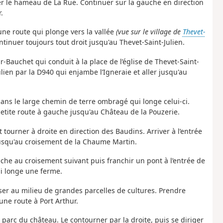
er le hameau de La Rue. Continuer sur la gauche en direction
.
 une route qui plonge vers la vallée
(vue sur le village de
Thevet-
ntinuer toujours tout droit jusqu'au Thevet-Saint-Julien.
r-Bauchet qui conduit à la place de l’église de Thevet-Saint-
ulien par la D940 qui enjambe l’Igneraie et aller jusqu'au
ans le large chemin de terre ombragé qui longe celui-ci.
 petite route à gauche jusqu'au Château de la Pouzerie.
ourner à droite en direction des Baudins. Arriver à l’entrée
jusqu'au croisement de la Chaume Martin.
che au croisement suivant puis franchir un pont à l’entrée de
ui longe une ferme.
sser au milieu de grandes parcelles de cultures. Prendre
une route à Port Arthur.
u parc du château. Le contourner par la droite, puis se diriger