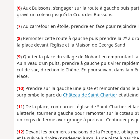
(
6
) Aux Buissons, s’engager sur la route à gauche puis par
gravit un coteau jusqu'à la Croix des Buissons.
(
7
) Au carrefour en étoile, prendre en face pour rejoindre 
e
(
8
) Remonter cette route à gauche puis prendre la 2
à droi
la place devant l'église et la Maison de George Sand.
(
9
) Quitter la place du village de Nohant en empruntant l
Au niveau d’un puits, prendre à gauche puis virer rapideme
cul-de-sac, direction le Chêne. En poursuivant dans la mê
Place.
(
10
) Prendre sur la gauche une piste et remonter dans le bo
surplombe le parc du
Château de Saint-Chartier
et atteind
(
11
) De la place, contourner l’église de Saint-Chartier et la
Bletterie, tourner à gauche pour remonter sur le coteau
d'
un corps de ferme avec grange à porteau. Continuer jusqu
(
12
) Devant les premières maisons de la Preugne, obliquer 
et la suivre à droite
(prudence)
jusqu'à une piste à gauche 