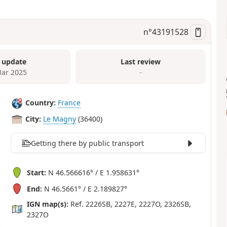
n°
43191528
 update
Last review
ar 2025
–
Country:
France
City:
Le Magny
(36400)
Getting there by public transport
Start:
N 46.566616° / E 1.958631°
End:
N 46.5661° / E 2.189827°
IGN map(s):
Ref. 2226SB, 2227E, 2227O, 2326SB,
2327O