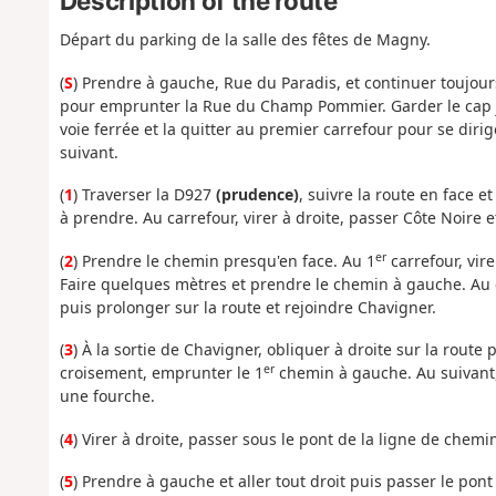
Description of the route
Départ du parking de la salle des fêtes de Magny.
(
S
) Prendre à gauche, Rue du Paradis, et continuer toujour
pour emprunter la Rue du Champ Pommier. Garder le cap ju
voie ferrée et la quitter au premier carrefour pour se dirig
suivant.
(
1
) Traverser la D927
(prudence)
, suivre la route en face 
à prendre. Au carrefour, virer à droite, passer Côte Noire e
er
(
2
) Prendre le chemin presqu'en face. Au 1
carrefour, vir
Faire quelques mètres et prendre le chemin à gauche. Au c
puis prolonger sur la route et rejoindre Chavigner.
(
3
) À la sortie de Chavigner, obliquer à droite sur la rout
er
croisement, emprunter le 1
chemin à gauche. Au suivant, a
une fourche.
(
4
) Virer à droite, passer sous le pont de la ligne de chemin
(
5
) Prendre à gauche et aller tout droit puis passer le pont 