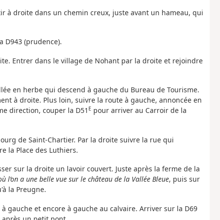
tir à droite dans un chemin creux, juste avant un hameau, qui
la D943 (prudence).
te. Entrer dans le village de Nohant par la droite et rejoindre
’allée en herbe qui descend à gauche du Bureau de Tourisme.
nt à droite. Plus loin, suivre la route à gauche, annoncée en
E
me direction, couper la D51
pour arriver au Carroir de la
urg de Saint-Chartier. Par la droite suivre la rue qui
re la Place des Luthiers.
isser sur la droite un lavoir couvert. Juste après la ferme de la
où l’on a une belle vue sur le château de la Vallée Bleue
, puis sur
'à la Preugne.
à gauche et encore à gauche au calvaire. Arriver sur la D69
après un petit pont .