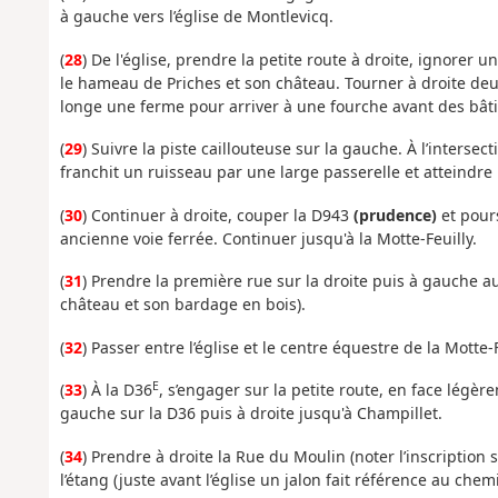
à gauche vers l’église de Montlevicq.
(
28
) De l'église, prendre la petite route à droite, ignorer 
le hameau de Priches et son château. Tourner à droite deux
longe une ferme pour arriver à une fourche avant des bât
(
29
) Suivre la piste caillouteuse sur la gauche. À l’inter
franchit un ruisseau par une large passerelle et atteindre
(
30
) Continuer à droite, couper la D943
(prudence)
et pours
ancienne voie ferrée. Continuer jusqu'à la Motte-Feuilly.
(
31
) Prendre la première rue sur la droite puis à gauche a
château et son bardage en bois).
(
32
) Passer entre l’église et le centre équestre de la Motte-F
E
(
33
) À la D36
, s’engager sur la petite route, en face légère
gauche sur la D36 puis à droite jusqu'à Champillet.
(
34
) Prendre à droite la Rue du Moulin (noter l’inscription 
l’étang (juste avant l’église un jalon fait référence au chem