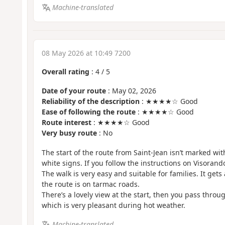
Machine-translated
08 May 2026 at 10:49 7200
Overall rating
:
4
/
5
Date of your route
: May 02, 2026
Reliability of the description
: ★★★★☆ Good
Ease of following the route
: ★★★★☆ Good
Route interest
: ★★★★☆ Good
Very busy route
: No
The start of the route from Saint-Jean isn’t marked wit
white signs. If you follow the instructions on Visorand
The walk is very easy and suitable for families. It get
the route is on tarmac roads.
There’s a lovely view at the start, then you pass thro
which is very pleasant during hot weather.
Machine-translated