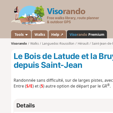
V
i
s
o
r
a
Tools
Walks
Help ↗
Viso
rando
Premium
n
Visorando
Walks
Languedoc-Roussillon
Hérault
Saint-Jean-de-
d
o
Le Bois de Latude et la Br
depuis Saint-Jean
Randonnée sans difficulté, sur de larges pistes, ave
®
Entre (
S/E
) et (
5
) autre option de départ par le GR
.
Details