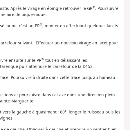
®
piste. Après le virage en épingle retrouver le GR
. Poursuivre
une aire de pique-nique.
®
é Jaune, c'est un PR
, monter en effectuant quelques lacets
carrefour suivant.. Effectuer un nouveau virage en lacet pour
®
ivre ensuite sur le PR
tout en délaissant les
arenque puis atteindre le carrefour de la D153.
 face. Poursuivre à droite dans cette trace jusqu'au hameau
uctions et poursuivre dans cet axe dans une direction plein
Sainte-Marguerite.
ent vers la gauche à quasiment 180°, longer le ruisseau puis les
vignes.
celle de gauche. Obliquer à gauche et prendre un sentier bien