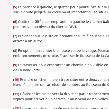
(
5
) Le prendre à gauche, le quitter pour poursuivre sur la 
sur la droite jusqu'à un croisement important où se situe 
®
(
6
) Quitter le GR
pour emprunter à gauche le chemin balis
pour arriver au niveau du citerne DFCI.
(
7
) Prolonger sur la piste en prenant ensuite à gauche au 
arriver à un autre.
(
8
) En option, un sentier bien tracé coupe le virage. Poursu
embranchements de droite. Traverser le Ruisseau de la Cat
(
9
) La traverser pour emprunter un chemin bien visible en
de La Rouquette.
(
10
) Prendre un chemin bien tracé situé entre deux constr
Nord. Rejoindre un carrefour de sentiers au Ruisseau de 
(
11
) Délaisser les pistes vers la droite et partir franchem
vignes pour arriver à un carrefour au niveau de nouvelles 
(
12
) Laisser la piste qui monte vers la droite et prendre 