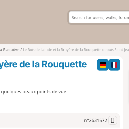
la-Blaquière
Le Bois de Latude et la Bruyère de la Rouquette depuis Saint-Je
uyère de la Rouquette
c quelques beaux points de vue.
n°
2631572