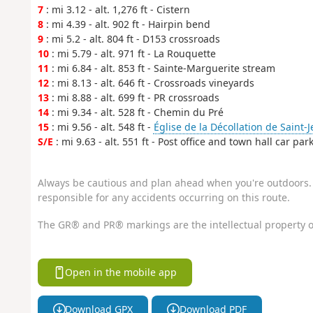
7
: mi 3.12 - alt. 1,276 ft - Cistern
8
: mi 4.39 - alt. 902 ft - Hairpin bend
9
: mi 5.2 - alt. 804 ft - D153 crossroads
10
: mi 5.79 - alt. 971 ft - La Rouquette
11
: mi 6.84 - alt. 853 ft - Sainte-Marguerite stream
12
: mi 8.13 - alt. 646 ft - Crossroads vineyards
13
: mi 8.88 - alt. 699 ft - PR crossroads
14
: mi 9.34 - alt. 528 ft - Chemin du Pré
15
: mi 9.56 - alt. 548 ft -
Église de la Décollation de Saint-
S/E
: mi 9.63 - alt. 551 ft - Post office and town hall car par
Always be cautious and plan ahead when you're outdoors. 
responsible for any accidents occurring on this route.
The GR® and PR® markings are the intellectual property o
Open in the mobile app
Download GPX
Download PDF