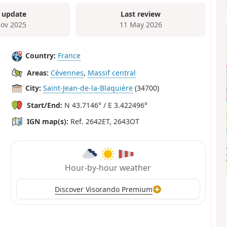
 update
Last review
ov 2025
11 May 2026
Country:
France
Areas:
Cévennes
,
Massif central
City:
Saint-Jean-de-la-Blaquière
(34700)
Start/End:
N 43.7146° / E 3.422496°
IGN map(s):
Ref. 2642ET, 2643OT
Hour-by-hour weather
Discover Visorando Premium