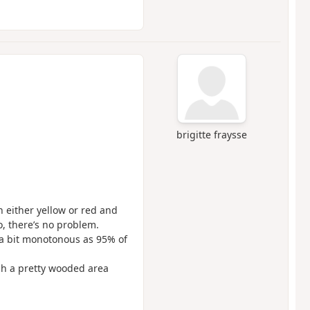
brigitte fraysse
h either yellow or red and
o, there’s no problem.
s a bit monotonous as 95% of
ugh a pretty wooded area