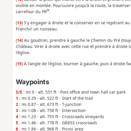
visible en montée. Poursuivre jusqu'à la route, la travers
®
carrefour du PR
.
(
13
) S'y engager à droite et le conserver en se repérant au
Franchir un ruisseau.
(
14
) Au goudron, prendre à gauche le Chemin du Pré (toujo
Château. Virer à droite avec cette rue et prendre à droite 
l'église.
(
15
) À l'angle de l'église, tourner à gauche, puis à droite f
Waypoints
S/E
: mi 0 - alt. 551 ft - Post office and town hall car park
1
: mi 0.29 - alt. 522 ft - Start of the trail
2
: mi 0.87 - alt. 673 ft - T-junction
3
: mi 1.08 - alt. 758 ft - Intersection
4
: mi 1.23 - alt. 755 ft - Crossroads vineyards
5
: mi 1.46 - alt. 778 ft - GR653 crossroads
6
: mi 1.86 - alt. 968 ft - Picnic area