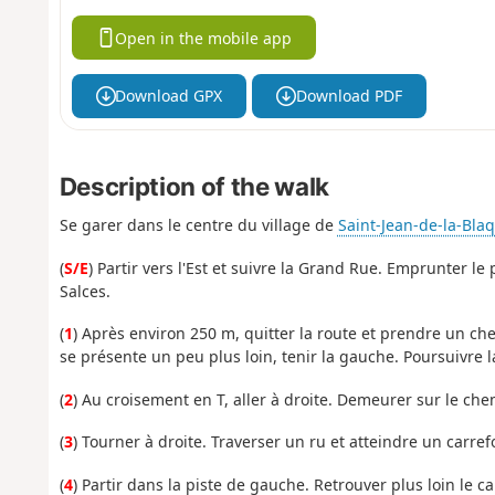
Open in the mobile app
Download GPX
Download PDF
Description of the walk
Se garer dans le centre du village de
Saint-Jean-de-la-Bla
(
S/E
) Partir vers l'Est et suivre la Grand Rue. Emprunter l
Salces.
(
1
) Après environ 250 m, quitter la route et prendre un che
se présente un peu plus loin, tenir la gauche. Poursuivre l
(
2
) Au croisement en T, aller à droite. Demeurer sur le chem
(
3
) Tourner à droite. Traverser un ru et atteindre un carre
(
4
) Partir dans la piste de gauche. Retrouver plus loin le c