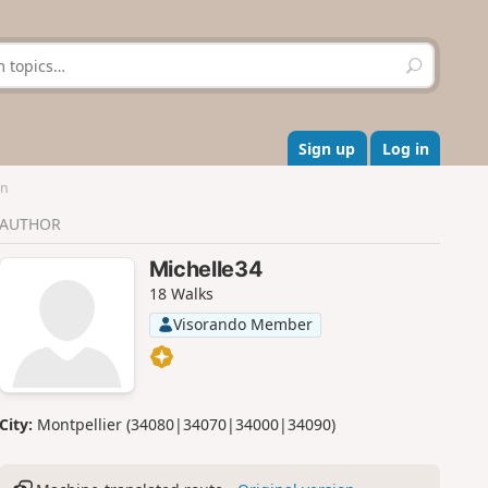
S
e
a
r
c
Sign up
Log in
h
an
AUTHOR
Michelle34
18 Walks
Visorando Member
City:
Montpellier (34080|34070|34000|34090)