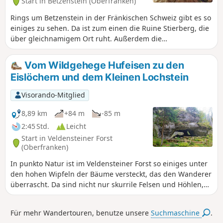
Start in Betzenstein (Oberfranken)
Rings um Betzenstein in der Fränkischen Schweiz gibt es so
einiges zu sehen. Da ist zum einen die Ruine Stierberg, die
über gleichnamigem Ort ruht. Außerdem die
beeindruckende Durchgangshöhle Klauskirche, das
sagenhafte Hexentor und das Wassersteintor, die alle die
Vom Wildgehege Hufeisen zu den
Natur geschaffen hat. Vom Aussichtsturm auf dem
Eislöchern und dem Kleinen Lochstein
Schmidberg ist das Panorama über Betzenstein wirklich
grandios. Und dann gibt es da noch den Jura-Elefanten,
Visorando-Mitglied
eine Spezies aus Kalkstein, die nur hier in der Frankenalb
vorkommt.
8,89 km
+84 m
-85 m
2:45 Std.
Leicht
Start in Veldensteiner Forst
(Oberfranken)
In punkto Natur ist im Veldensteiner Forst so einiges unter
den hohen Wipfeln der Bäume versteckt, das den Wanderer
überrascht. Da sind nicht nur skurrile Felsen und Höhlen,
sondern auch ein wunderschönes kleines Wildgehege
namens Hufeisen, das nicht nur Kindern, sondern auch
Für mehr Wandertouren, benutze unsere
Suchmaschine
.
erwachsenen Menschen das Herz höher schlagen lässt.