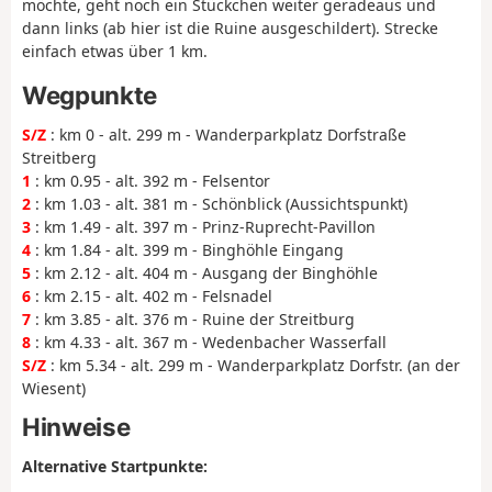
möchte, geht noch ein Stückchen weiter geradeaus und
dann links (ab hier ist die Ruine ausgeschildert). Strecke
einfach etwas über 1 km.
Wegpunkte
S/Z
: km 0 - alt. 299 m - Wanderparkplatz Dorfstraße
Streitberg
1
: km 0.95 - alt. 392 m - Felsentor
2
: km 1.03 - alt. 381 m - Schönblick (Aussichtspunkt)
3
: km 1.49 - alt. 397 m - Prinz-Ruprecht-Pavillon
4
: km 1.84 - alt. 399 m - Binghöhle Eingang
5
: km 2.12 - alt. 404 m - Ausgang der Binghöhle
6
: km 2.15 - alt. 402 m - Felsnadel
7
: km 3.85 - alt. 376 m - Ruine der Streitburg
8
: km 4.33 - alt. 367 m - Wedenbacher Wasserfall
S/Z
: km 5.34 - alt. 299 m - Wanderparkplatz Dorfstr. (an der
Wiesent)
Hinweise
Alternative Startpunkte: