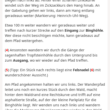
biegen nach links ab. Hinter einer scharfen Linkskurve
windet sich der Weg im Zickzackkurs den Hang hinab. An
der Gabelung gehen wir links, dann am Hang entlang
geradeaus weiter (Markierung: Heinrich-Uhl-Weg).
Etwa 100 m weiter wandern wir geradeaus weiter und
treffen nach kurzer Strecke auf den
Eingang
zur
Binghöhle
.
Wer diese nicht besichtigen möchte, kann geradeaus auf
dem Pfad weitergehen.
(
4
) Ansonsten wandern wir durch die Gänge der
sagenhaften Tropfsteinhöhle durch den Untergrund bis
zum
Ausgang
, wo wir wieder auf den Pfad treffen.
(
5
) (Tipp: Ein Stück nach rechts liegt eine
Felsnadel (
6
)
mit
wunderschöner Aussicht.)
Am Pfad angekommen halten wir uns links. Der Wanderpfad
leitet uns noch ein kurzes Stück durch den Wald, macht
hinter dem Waldrand eine Rechtskurve und trifft auf eine
asphaltierte Straße, auf der der kleine Parkplatz für die
Binghöhle liegt. Wir wenden uns nach links und wandern