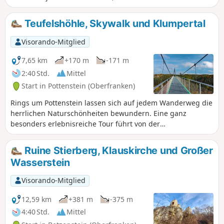
genießen. Das Lochautal mit seinen ausgeprägten Auen
und vielfältigen Biotopen gehört zu den längsten Tälern der
Teufelshöhle, Skywalk und Klumpertal
Fränkischen Alb, die noch nicht besiedelt oder durch
Verkehrswege zerschnitten sind. An seiner Flanke liegt das
Visorando-Mitglied
Felsmassiv Plankenstein, von dem aus man eine herrliche
Rundumsicht hat.
7,65 km
+170 m
-171 m
2:40 Std.
Mittel
Start in Pottenstein (Oberfranken)
Rings um Pottenstein lassen sich auf jedem Wanderweg die
herrlichen Naturschönheiten bewundern. Eine ganz
besonders erlebnisreiche Tour führt von der
Sommerrodelbahn und dem Skywalk mit herrlichem Blick
über das Weihersbachtal ins idyllische Klumpertal. Und
Ruine Stierberg, Klauskirche und Großer
natürlich darf auch die berühmte Teufelshöhle nicht auf
Wasserstein
der Rundwanderung durch die Felsenlandschaft der
Fränkischen Schweiz fehlen.
Visorando-Mitglied
12,59 km
+381 m
-375 m
4:40 Std.
Mittel