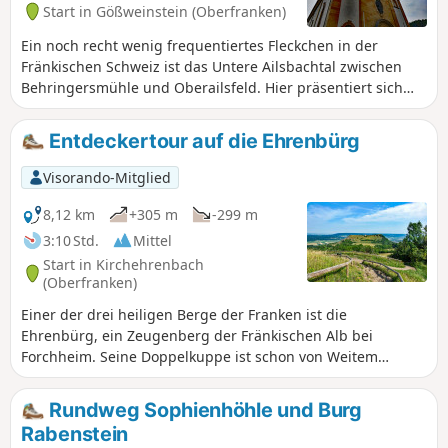
Start in Gößweinstein (Oberfranken)
Ein noch recht wenig frequentiertes Fleckchen in der
Fränkischen Schweiz ist das Untere Ailsbachtal zwischen
Behringersmühle und Oberailsfeld. Hier präsentiert sich
die Natur von ihrer idyllischen Seite. Vorbei an feuchten
Uferzonen, in denen im Mai der Frauenschuh blüht, führt
Entdeckertour auf die Ehrenbürg
der Rundweg zu kleineren Felsformationen im Wald über
dem Ailsbach, über Felder und Trockenhänge zur
Visorando-Mitglied
Konstantinengrotte, die schon seit mehr als 100 Jahren für
Feste genutzt wird.
8,12 km
+305 m
-299 m
3:10 Std.
Mittel
Start in Kirchehrenbach
(Oberfranken)
Einer der drei heiligen Berge der Franken ist die
Ehrenbürg, ein Zeugenberg der Fränkischen Alb bei
Forchheim. Seine Doppelkuppe ist schon von Weitem
sichtbar. Die Nordkuppe bildet das 514 m hohe Walberla
mit der Walburgis-Kapelle, die Südkuppe der 532 m hohe
Rundweg Sophienhöhle und Burg
Rodenstein. Im Volksmund wird der Name Walberla oft für
Rabenstein
die gesamte Ehrenbürg verwendet. Je nachdem, von