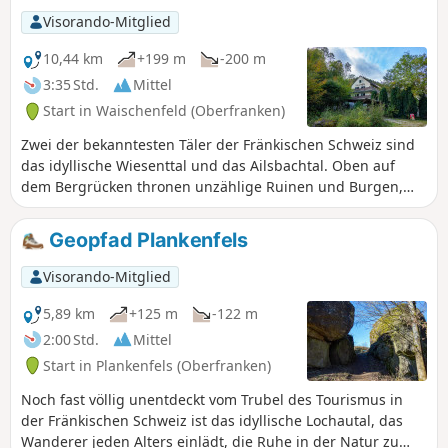
welcher Seite man den Berg betrachtet, bietet er ein völlig
Visorando-Mitglied
anderes Bild. Am Westhang lassen extreme
Temperaturschwankungen nur Trocken- und Magerrasen
10,44 km
+199 m
-200 m
wachsen, während die nordöstliche Flanke von dichtem
3:35 Std.
Mittel
Wald überzogen ist. Unsere prähistorischen Vorfahren
Start in Waischenfeld (Oberfranken)
haben die besondere Lage genutzt, das weitläufige
Gipfelplateau zu besiedeln.
Zwei der bekanntesten Täler der Fränkischen Schweiz sind
das idyllische Wiesenttal und das Ailsbachtal. Oben auf
dem Bergrücken thronen unzählige Ruinen und Burgen,
die an längst vergangene Zeiten erinnern. Eine von ihnen
ist die Burg Rabenstein, die auch heute noch in
Geopfad Plankenfels
hoheitlichem Glanz erstrahlt. Tief im Berg sind weitere
prunkvolle Säle mit Tropfsteinformationen in der
Visorando-Mitglied
Sophienhöhle verborgen. Der Rundweg verbindet die
beiden Highlights mit der sagenhaften Natur der Region.
5,89 km
+125 m
-122 m
2:00 Std.
Mittel
Start in Plankenfels (Oberfranken)
Noch fast völlig unentdeckt vom Trubel des Tourismus in
der Fränkischen Schweiz ist das idyllische Lochautal, das
Wanderer jeden Alters einlädt, die Ruhe in der Natur zu