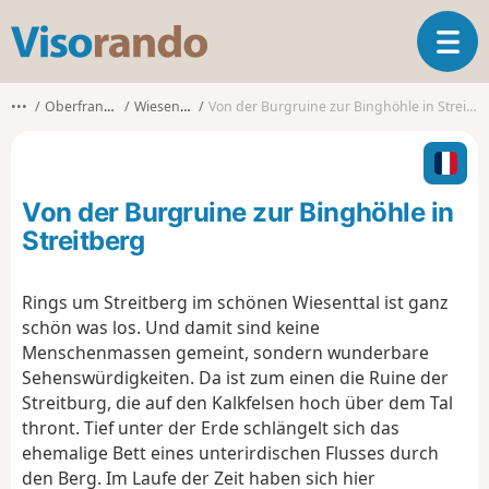
V
T
i
o
s
g
o
•••
Oberfranken
Wiesenttal
Von der Burgruine zur Binghöhle in Streitberg
g
r
l
a
e
n
n
d
Von der Burgruine zur Binghöhle in
a
o
v
Streitberg
i
g
Rings um Streitberg im schönen Wiesenttal ist ganz
a
schön was los. Und damit sind keine
t
i
Menschenmassen gemeint, sondern wunderbare
o
Sehenswürdigkeiten. Da ist zum einen die Ruine der
n
Streitburg, die auf den Kalkfelsen hoch über dem Tal
thront. Tief unter der Erde schlängelt sich das
ehemalige Bett eines unterirdischen Flusses durch
den Berg. Im Laufe der Zeit haben sich hier