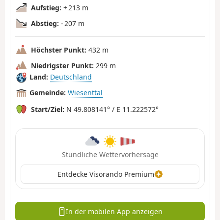
Aufstieg:
+ 213 m
Abstieg:
- 207 m
Höchster Punkt:
432 m
Niedrigster Punkt:
299 m
Land:
Deutschland
Gemeinde:
Wiesenttal
Start/Ziel:
N 49.808141° / E 11.222572°
Stündliche Wettervorhersage
Entdecke Visorando Premium
In der mobilen App anzeigen