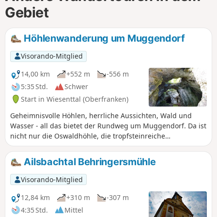
Gebiet
Höhlenwanderung um Muggendorf
Visorando-Mitglied
14,00 km
+552 m
-556 m
5:35 Std.
Schwer
Start in Wiesenttal (Oberfranken)
Geheimnisvolle Höhlen, herrliche Aussichten, Wald und
Wasser - all das bietet der Rundweg um Muggendorf. Da ist
nicht nur die Oswaldhöhle, die tropfsteinreiche
Rosenmüllerhöhle, die Versturzhöhle Riesenburg und das
Quackenschloss, sondern auch der Aussichtsturm Hohes
Ailsbachtal Behringersmühle
Kreuz auf dem Hohlen Berg und der Adlerstein mit
Panoramablick, sondern auch die Wiesent und die Aufseß
Visorando-Mitglied
mit ihren idyllischen Tälern. Bitte nehmt unbedingt eine
Taschenlampe für die vielen Höhlen mit!
12,84 km
+310 m
-307 m
4:35 Std.
Mittel