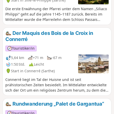
Start in Sillé-le-Philippe (Sarthe)
Die erste Erwähnung der Pfarrei unter dem Namen „Siliaco
Philippi“ geht auf die Jahre 1145–1187 zurück. Bereits im
Mittelalter wurde die Pfarreilehn dem Schloss Passais
angegliedert, das wiederum zur Baronie Touvoie gehörte,
einem Besitz der Bischöfe von Le Mans, gelegen an der
Der Maquis des Bois de la Croix in
Grenze zwischen Savigné-L’Evêque und Saint-Corneille.
Connerré
Sillé-le-Philippe führte zur Entstehung eines Straßendorfes;
lange Zeit bescheiden geblieben, dehnt sich dieses nun
Touristiker/in
aufgrund seiner Nähe zum Ballungsraum Le Mans aus. Von
dieser Entwicklung profitiert auch der Weiler Chanteloup
5,64 km
+71 m
-67 m
(an der ehemaligen Königsstraße von Le Mans nach Paris
1:50 Std.
Leicht
über Mortagne gelegen, heute RD 301), in dem es früher
Start in Connerré (Sarthe)
mehrere Cafés und Gasthäuser gab.
Connerré liegt im Tal der Huisne und ist seit
prähistorischen Zeiten besiedelt. Im Mittelalter entwickelte
sich der Ort um ein religiöses Zentrum herum, zu dem die
Kirche Saint-Symphorien und ein Priorat gehörten. Die
Stadt, die Ende des 16. Jahrhunderts von einer Stadtmauer
Rundwanderung „Palet de Gargantua“
umgeben war, öffnete sich am Ende des Ancien Régime
dank des Baus von Brücken, die die Furten ersetzten, und
Touristiker/in