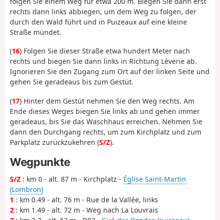
folgen Sie einem Weg für etwa 200 m. Biegen Sie dann erst
rechts dann links abbiegen, um dem Weg zu folgen, der
durch den Wald führt und in Puizeaux auf eine kleine
Straße mündet.
(
16
) Folgen Sie dieser Straße etwa hundert Meter nach
rechts und biegen Sie dann links in Richtung Lèverie ab.
Ignorieren Sie den Zugang zum Ort auf der linken Seite und
gehen Sie geradeaus bis zum Gestüt.
(
17
) Hinter dem Gestüt nehmen Sie den Weg rechts. Am
Ende dieses Weges biegen Sie links ab und gehen immer
geradeaus, bis Sie das Waschhaus erreichen. Nehmen Sie
dann den Durchgang rechts, um zum Kirchplatz und zum
Parkplatz zurückzukehren (
S/Z
).
Wegpunkte
S/Z
: km 0 - alt. 87 m - Kirchplatz -
Église Saint-Martin
(Lombron)
1
: km 0.49 - alt. 76 m - Rue de la Vallée, links
2
: km 1.49 - alt. 72 m - Weg nach La Louvrais