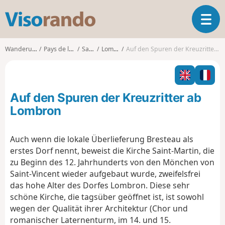
V
T
i
o
s
g
o
Wanderungen
Pays de la Loire
Sarthe
Lombron
Auf den Spuren der Kreuzritter ab Lombron
g
r
l
a
e
n
n
d
Auf den Spuren der Kreuzritter ab
a
o
v
Lombron
i
g
Auch wenn die lokale Überlieferung Bresteau als
a
erstes Dorf nennt, beweist die Kirche Saint-Martin, die
t
i
zu Beginn des 12. Jahrhunderts von den Mönchen von
o
Saint-Vincent wieder aufgebaut wurde, zweifelsfrei
n
das hohe Alter des Dorfes Lombron. Diese sehr
schöne Kirche, die tagsüber geöffnet ist, ist sowohl
wegen der Qualität ihrer Architektur (Chor und
romanischer Laternenturm, im 14. und 15.