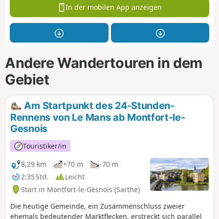
In der mobilen App anzeigen
Andere Wandertouren in dem
Gebiet
Am Startpunkt des 24-Stunden-
Rennens von Le Mans ab Montfort-le-
Gesnois
Touristiker/in
8,29 km
+70 m
-70 m
2:35 Std.
Leicht
Start in Montfort-le-Gesnois (Sarthe)
Die heutige Gemeinde, ein Zusammenschluss zweier
ehemals bedeutender Marktflecken, erstreckt sich parallel