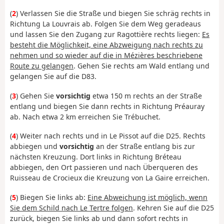
(
2
) Verlassen Sie die Straße und biegen Sie schräg rechts in
Richtung La Louvrais ab. Folgen Sie dem Weg geradeaus
und lassen Sie den Zugang zur Ragottière rechts liegen:
Es
besteht die Möglichkeit, eine Abzweigung nach rechts zu
nehmen und so wieder auf die in Mézières beschriebene
Route zu gelangen
. Gehen Sie rechts am Wald entlang und
gelangen Sie auf die D83.
(
3
) Gehen Sie
vorsichtig
etwa 150 m rechts an der Straße
entlang und biegen Sie dann rechts in Richtung Préauray
ab. Nach etwa 2 km erreichen Sie Trébuchet.
(
4
) Weiter nach rechts und in Le Pissot auf die D25. Rechts
abbiegen und
vorsichtig
an der Straße entlang bis zur
nächsten Kreuzung. Dort links in Richtung Bréteau
abbiegen, den Ort passieren und nach Überqueren des
Ruisseau de Crocieux die Kreuzung von La Gaire erreichen.
(
5
) Biegen Sie links ab:
Eine Abweichung ist möglich, wenn
Sie dem Schild nach Le Tertre folgen
. Kehren Sie auf die D25
zurück, biegen Sie links ab und dann sofort rechts in