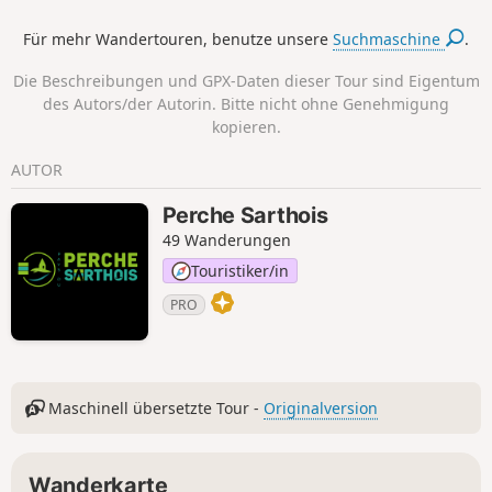
Für mehr Wandertouren, benutze unsere
Suchmaschine
.
Die Beschreibungen und GPX-Daten dieser Tour sind Eigentum
des Autors/der Autorin. Bitte nicht ohne Genehmigung
kopieren.
AUTOR
Perche Sarthois
49 Wanderungen
Touristiker/in
PRO
Maschinell übersetzte Tour -
Originalversion
Wanderkarte