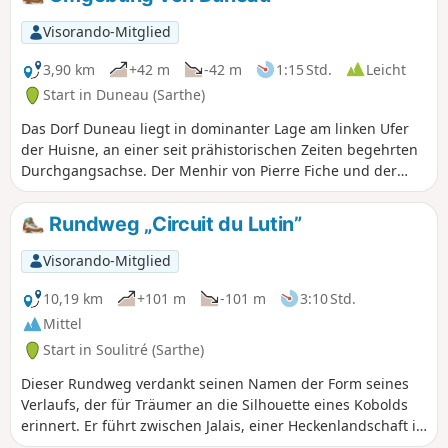
Visorando-Mitglied
3,90 km
+42 m
-42 m
1:15 Std.
Leicht
Start in Duneau (Sarthe)
Das Dorf Duneau liegt in dominanter Lage am linken Ufer
der Huisne, an einer seit prähistorischen Zeiten begehrten
Durchgangsachse. Der Menhir von Pierre Fiche und der
Dolmen von La Pierre Couverte aus der Jungsteinzeit (um
4000 v. Chr.) zeugen davon. Es handelt sich um die einzigen
Rundweg „Circuit du Lutin”
sichtbaren archäologischen Überreste unter vielen
anderen, die auch die Antike und das Mittelalter umfassen.
Visorando-Mitglied
10,19 km
+101 m
-101 m
3:10 Std.
Mittel
Start in Soulitré (Sarthe)
Dieser Rundweg verdankt seinen Namen der Form seines
Verlaufs, der für Träumer an die Silhouette eines Kobolds
erinnert. Er führt zwischen Jalais, einer Heckenlandschaft in
der Nähe von Soulitré, und dem Huisne-Tal entlang.