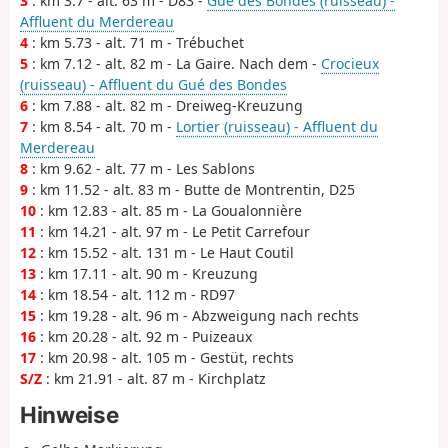
3
: km 3.7 - alt. 63 m - D83 -
Gué des Bondes (ruisseau) -
Affluent du Merdereau
4
: km 5.73 - alt. 71 m - Trébuchet
5
: km 7.12 - alt. 82 m - La Gaire. Nach dem -
Crocieux
(ruisseau) - Affluent du Gué des Bondes
6
: km 7.88 - alt. 82 m - Dreiweg-Kreuzung
7
: km 8.54 - alt. 70 m -
Lortier (ruisseau) - Affluent du
Merdereau
8
: km 9.62 - alt. 77 m - Les Sablons
9
: km 11.52 - alt. 83 m - Butte de Montrentin, D25
10
: km 12.83 - alt. 85 m - La Goualonnière
11
: km 14.21 - alt. 97 m - Le Petit Carrefour
12
: km 15.52 - alt. 131 m - Le Haut Coutil
13
: km 17.11 - alt. 90 m - Kreuzung
14
: km 18.54 - alt. 112 m - RD97
15
: km 19.28 - alt. 96 m - Abzweigung nach rechts
16
: km 20.28 - alt. 92 m - Puizeaux
17
: km 20.98 - alt. 105 m - Gestüt, rechts
S/Z
: km 21.91 - alt. 87 m - Kirchplatz
Hinweise