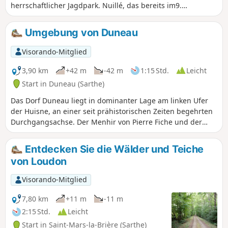
herrschaftlicher Jagdpark. Nuillé, das bereits im9.
Jahrhundert erwähnt wurde, bewahrt eine kleine Kirche im
romanischen Stil.
Umgebung von Duneau
Visorando-Mitglied
3,90 km
+42 m
-42 m
1:15 Std.
Leicht
Start in Duneau (Sarthe)
Das Dorf Duneau liegt in dominanter Lage am linken Ufer
der Huisne, an einer seit prähistorischen Zeiten begehrten
Durchgangsachse. Der Menhir von Pierre Fiche und der
Dolmen von La Pierre Couverte aus der Jungsteinzeit (um
4000 v. Chr.) zeugen davon. Es handelt sich um die einzigen
Entdecken Sie die Wälder und Teiche
sichtbaren archäologischen Überreste unter vielen
von Loudon
anderen, die auch die Antike und das Mittelalter umfassen.
Visorando-Mitglied
7,80 km
+11 m
-11 m
2:15 Std.
Leicht
Start in Saint-Mars-la-Brière (Sarthe)