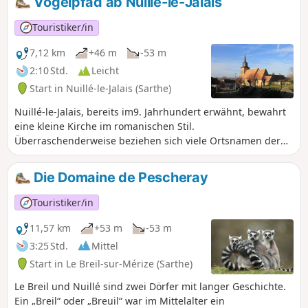
Vogelpfad ab Nuillé-le-Jalais
Touristiker/in
7,12 km
+46 m
-53 m
2:10 Std.
Leicht
Start in Nuillé-le-Jalais (Sarthe)
Nuillé-le-Jalais, bereits im9. Jahrhundert erwähnt, bewahrt
eine kleine Kirche im romanischen Stil.
Überraschenderweise beziehen sich viele Ortsnamen der
Gemeinde auf Vögel: La Pie qui Couette, La Grande Oiselerie
oder auch Le Chardonneret. Die Markierung des Rundwegs
Die Domaine de Pescheray
ist eine Anspielung auf diese Besonderheit.
Touristiker/in
11,57 km
+53 m
-53 m
3:25 Std.
Mittel
Start in Le Breil-sur-Mérize (Sarthe)
Le Breil und Nuillé sind zwei Dörfer mit langer Geschichte.
Ein „Breil“ oder „Breuil“ war im Mittelalter ein