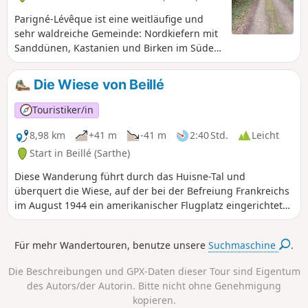
Parigné-Lévêque ist eine weitläufige und
sehr waldreiche Gemeinde: Nordkiefern mit
Sanddünen, Kastanien und Birken im Süden.
Auf dem Rundweg kann man den Charme
zahlreicher Unterholzwälder, weitläufiger
Die Wiese von Beillé
Heideflächen und Teiche entdecken. Der
Ruisseau du Loudon wird an mehreren
Touristiker/in
Stellen überquert.
8,98 km
+41 m
-41 m
2:40 Std.
Leicht
Start in Beillé (Sarthe)
Diese Wanderung führt durch das Huisne-Tal und
überquert die Wiese, auf der bei der Befreiung Frankreichs
im August 1944 ein amerikanischer Flugplatz eingerichtet
wurde. Eine Tafel vor Ort erzählt die Geschichte dieses
provisorischen Flughafens.
Für mehr Wandertouren, benutze unsere
Suchmaschine
.
Die Beschreibungen und GPX-Daten dieser Tour sind Eigentum
des Autors/der Autorin. Bitte nicht ohne Genehmigung
kopieren.