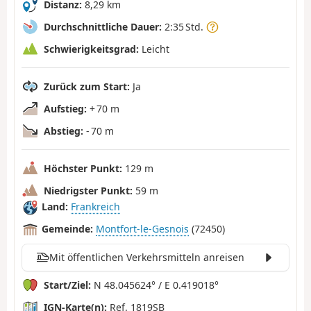
Distanz:
8,29 km
Durchschnittliche Dauer:
2:35 Std.
Schwierigkeitsgrad:
Leicht
Zurück zum Start:
Ja
Aufstieg:
+ 70 m
Abstieg:
- 70 m
Höchster Punkt:
129 m
Niedrigster Punkt:
59 m
Land:
Frankreich
Gemeinde:
Montfort-le-Gesnois
(72450)
Mit öffentlichen Verkehrsmitteln anreisen
Start/Ziel:
N 48.045624° / E 0.419018°
IGN-Karte(n):
Ref. 1819SB