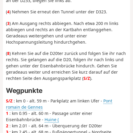
an der D233, biegen Sie links ab.
(
4
) Nehmen Sie erneut den Tunnel unter der D323.
(
3
) Am Ausgang rechts abbiegen. Nach etwa 200 m links
abbiegen und rechts an der Kartbahn entlanggehen.
Geradeaus weitergehen und unter einer
Hochspannungsleitung hindurchgehen.
(
8
) Kehren Sie auf die D20ter zurück und folgen Sie ihr nach
rechts. Sie gelangen auf die D20, folgen ihr nach links und
gehen unter der Eisenbahnbrücke hindurch. Gehen Sie
geradeaus weiter und erreichen Sie kurz darauf auf der
rechten Seite den Ausgangsparkplatz (
S/Z
).
Wegpunkte
S/Z
: km 0 - alt. 59 m - Parkplatz am linken Ufer -
Pont
romain de Gennes
1
: km 0.95 - alt. 60 m - Passage unter einer
Eisenbahnbrücke -
Huine (
2
: km 2.01 - alt. 64 m - Überquerung der D20ter
3
: km 2.45 - alt. 68 m - Fußgängertunnel – Nordseite