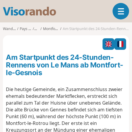
V
T
i
o
s
g
o
Wanderungen
Pays de la Loire
Sarthe
Montfort-le-Gesnois
Am Startpunkt des 24-Stunden-Rennens von Le Mans ab Montfort-le-Gesnois
g
r
l
a
e
n
n
d
Am Startpunkt des 24-Stunden-
a
o
v
Rennens von Le Mans ab Montfort-
i
le-Gesnois
g
a
t
Die heutige Gemeinde, ein Zusammenschluss zweier
i
ehemals bedeutender Marktflecken, erstreckt sich
o
parallel zum Tal der Huisne über unebenes Gelände.
n
Die alte Brücke von Gennes befindet sich am tiefsten
Punkt (60 m), während der höchste Punkt (100 m) in
Montfort-le-Rotrou liegt. Der erste ist ein
Kreuzungsort an der Mündung einer ehemaligen