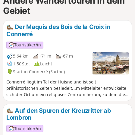
Andere Wandertouren in dem
Gebiet
Der Maquis des Bois de la Croix in
Connerré
Touristiker/in
5,64 km
+71 m
-67 m
1:50 Std.
Leicht
Start in Connerré (Sarthe)
Connerré liegt im Tal der Huisne und ist seit
prähistorischen Zeiten besiedelt. Im Mittelalter entwickelte
sich der Ort um ein religiöses Zentrum herum, zu dem die
Kirche Saint-Symphorien und ein Priorat gehörten. Die
Stadt, die Ende des 16. Jahrhunderts von einer Stadtmauer
Auf den Spuren der Kreuzritter ab
umgeben war, öffnete sich am Ende des Ancien Régime
Lombron
dank des Baus von Brücken, die die Furten ersetzten, und
des Aufschwungs der Verkehrsinfrastruktur: Ausbau der
Touristiker/in
Königsstraße Paris–Bach um 1780, gefolgt von der