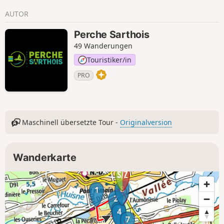
AUTOR
Perche Sarthois
49 Wanderungen
Touristiker/in
PRO
Maschinell übersetzte Tour -
Originalversion
Wanderkarte
8
1
2
3
4
7