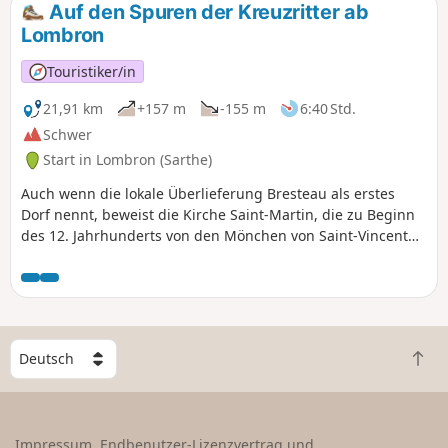
Auf den Spuren der Kreuzritter ab
Lombron
Touristiker/in
21,91 km
+157 m
-155 m
6:40 Std.
Schwer
Start in Lombron (Sarthe)
Auch wenn die lokale Überlieferung Bresteau als erstes
Dorf nennt, beweist die Kirche Saint-Martin, die zu Beginn
des 12. Jahrhunderts von den Mönchen von Saint-Vincent
wieder aufgebaut wurde, zweifelsfrei das hohe Alter des
Dorfes Lombron. Diese sehr schöne Kirche, die tagsüber
geöffnet ist, ist sowohl wegen der Qualität ihrer Architektur
(Chor und romanischer Laternenturm, im 14. und 15.
Jahrhundert auf ihrem alten Fundament umgebautes
W
Kirchenschiff und Kapellen) als auch wegen ihrer
Z
ä
Ausstattung (Statuen aus dem 16. Jahrhundert, darunter
u
h
der gekreuzigte Christus, die herrschaftliche Bank der
r
l
Montmorency, Herren von Bresteau, Terrakotta-Flachreliefs
ü
e
Impressum, Endbenutzer-Lizenzvertrag und
von Lebrun, um 1760, Kirchbank aus dem 18. Jahrhundert