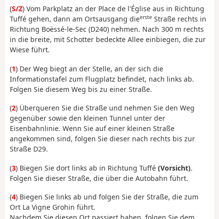
(
S/Z
) Vom Parkplatz an der Place de l'Église aus in Richtung
erste
Tuffé gehen, dann am Ortsausgang die
Straße rechts in
Richtung Boëssé-le-Sec (D240) nehmen. Nach 300 m rechts
in die breite, mit Schotter bedeckte Allee einbiegen, die zur
Wiese führt.
(
1
) Der Weg biegt an der Stelle, an der sich die
Informationstafel zum Flugplatz befindet, nach links ab.
Folgen Sie diesem Weg bis zu einer Straße.
(
2
) Überqueren Sie die Straße und nehmen Sie den Weg
gegenüber sowie den kleinen Tunnel unter der
Eisenbahnlinie. Wenn Sie auf einer kleinen Straße
angekommen sind, folgen Sie dieser nach rechts bis zur
Straße D29.
(
3
) Biegen Sie dort links ab in Richtung Tuffé
(Vorsicht)
.
Folgen Sie dieser Straße, die über die Autobahn führt.
(
4
) Biegen Sie links ab und folgen Sie der Straße, die zum
Ort La Vigne Grohin führt.
Nachdem Sie diesen Ort passiert haben, folgen Sie dem