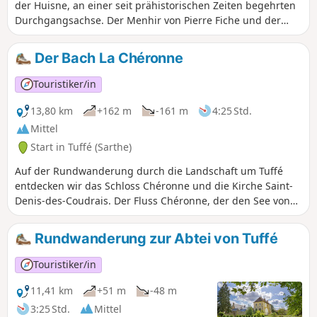
der Huisne, an einer seit prähistorischen Zeiten begehrten
Durchgangsachse. Der Menhir von Pierre Fiche und der
Dolmen von La Pierre Couverte aus der Jungsteinzeit (um
4000 v. Chr.) zeugen davon. Es handelt sich um die einzigen
Der Bach La Chéronne
sichtbaren archäologischen Überreste unter vielen
anderen, die auch die Antike und das Mittelalter umfassen.
Touristiker/in
13,80 km
+162 m
-161 m
4:25 Std.
Mittel
Start in Tuffé (Sarthe)
Auf der Rundwanderung durch die Landschaft um Tuffé
entdecken wir das Schloss Chéronne und die Kirche Saint-
Denis-des-Coudrais. Der Fluss Chéronne, der den See von
Tuffé speist, kreuzt mehrmals die Hohlwege. Diese Tour
sollte vorzugsweise in der richtigen Jahreszeit
Rundwanderung zur Abtei von Tuffé
unternommen werden, da die Feldwege recht nass sind.
Touristiker/in
11,41 km
+51 m
-48 m
3:25 Std.
Mittel