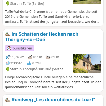
Start in Tuffé (Sarthe)
Tuffé-Val-de-la-Chéronne ist eine neue Gemeinde, die seit
2016 die Gemeinden Tuffé und Saint-Hilaire-le-Lierru
umfasst. Tuffé ist seit der Jungsteinzeit besiedelt, wie der
Dolmen von Grandes Brières bezeugt, und entwickelte sich
ab dem Frühmittelalter mit der Gründung einer Abtei um
Im Schatten der Hecken nach
650. Vom Mittelalter bis zur Revolution war das Kloster von
Thorigny-sur-Dué
Tuffé auch ein großer herrschaftlicher Besitz mit dem Titel
einer Baronie; seine Macht weckte Nachahmung und
Touristiker/in
manchmal Rivalität mit den benachbarten weltlichen
Herren von Chéronne. Ende des 19. Jahrhunderts verlieh
11,74 km
+62 m
-65 m
die Eisenbahn dem Dorf neuen Aufschwung; sie
3:30 Std.
Mittel
begünstigte die Entstehung eines Industriegebiets, auf
Start in Thorigné-sur-Dué (Sarthe)
dem zum Teil noch heute die wirtschaftliche Dynamik der
Gemeinde beruht.
Einige archäologische Funde belegen eine menschliche
Besiedlung in Thorigné bereits seit der Jungsteinzeit. In der
galloromanischen Zeit soll ein weitläufiges
landwirtschaftliches Anwesen (Villa) den Grundstein für
eine dauerhafte Besiedlung gelegt haben, die ab dem
Rundweg „Les deux chênes du Luart“
Mittelalter besser dokumentiert ist. Trotz der Zerstörung