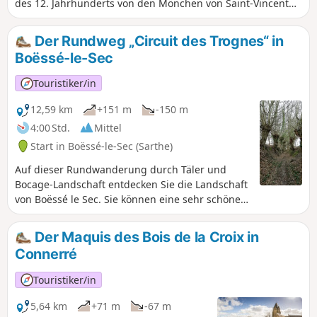
des 12. Jahrhunderts von den Mönchen von Saint-Vincent
die Einwohnerzahl tendenziell.
wieder aufgebaut wurde, zweifelsfrei das hohe Alter des
Dorfes Lombron. Diese sehr schöne Kirche, die tagsüber
Der Rundweg „Circuit des Trognes“ in
geöffnet ist, ist sowohl wegen der Qualität ihrer Architektur
Boëssé-le-Sec
(Chor und romanischer Laternenturm, im 14. und 15.
Jahrhundert auf ihrem alten Fundament umgebautes
Touristiker/in
Kirchenschiff und Kapellen) als auch wegen ihrer
Ausstattung (Statuen aus dem 16. Jahrhundert, darunter
12,59 km
+151 m
-150 m
der gekreuzigte Christus, die herrschaftliche Bank der
4:00 Std.
Mittel
Montmorency, Herren von Bresteau, Terrakotta-Flachreliefs
Start in Boëssé-le-Sec (Sarthe)
von Lebrun, um 1760, Kirchbank aus dem 18. Jahrhundert
usw.).
Auf dieser Rundwanderung durch Täler und
Bocage-Landschaft entdecken Sie die Landschaft
von Boëssé le Sec. Sie können eine sehr schöne
Allee mit Kopfbäumen bewundern.
Der Maquis des Bois de la Croix in
Connerré
Touristiker/in
5,64 km
+71 m
-67 m