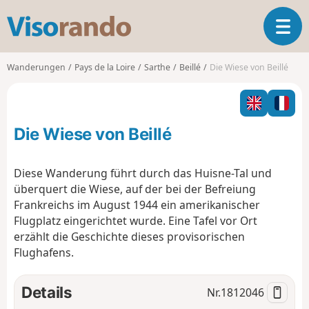
V
T
i
o
s
g
o
Wanderungen
Pays de la Loire
Sarthe
Beillé
Die Wiese von Beillé
g
r
l
a
e
n
n
d
Die Wiese von Beillé
a
o
v
i
Diese Wanderung führt durch das Huisne-Tal und
g
überquert die Wiese, auf der bei der Befreiung
a
Frankreichs im August 1944 ein amerikanischer
t
Flugplatz eingerichtet wurde. Eine Tafel vor Ort
i
o
erzählt die Geschichte dieses provisorischen
n
Flughafens.
Details
Nr.
1812046