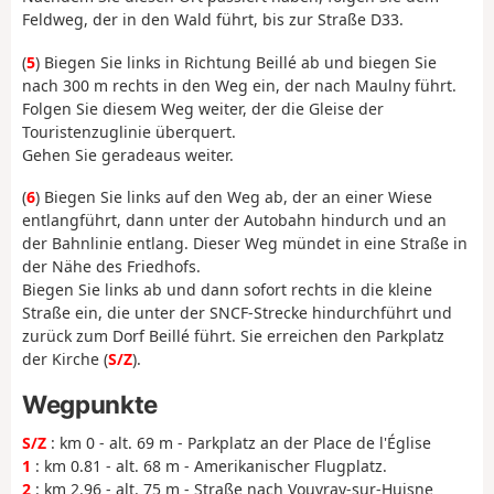
Feldweg, der in den Wald führt, bis zur Straße D33.
(
5
) Biegen Sie links in Richtung Beillé ab und biegen Sie
nach 300 m rechts in den Weg ein, der nach Maulny führt.
Folgen Sie diesem Weg weiter, der die Gleise der
Touristenzuglinie überquert.
Gehen Sie geradeaus weiter.
(
6
) Biegen Sie links auf den Weg ab, der an einer Wiese
entlangführt, dann unter der Autobahn hindurch und an
der Bahnlinie entlang. Dieser Weg mündet in eine Straße in
der Nähe des Friedhofs.
Biegen Sie links ab und dann sofort rechts in die kleine
Straße ein, die unter der SNCF-Strecke hindurchführt und
zurück zum Dorf Beillé führt. Sie erreichen den Parkplatz
der Kirche (
S/Z
).
Wegpunkte
S/Z
: km 0 - alt. 69 m - Parkplatz an der Place de l'Église
1
: km 0.81 - alt. 68 m - Amerikanischer Flugplatz.
2
: km 2.96 - alt. 75 m - Straße nach Vouvray-sur-Huisne