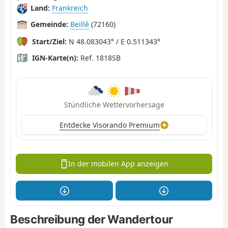
Land:
Frankreich
Gemeinde:
Beillé
(72160)
Start/Ziel:
N 48.083043° / E 0.511343°
IGN-Karte(n):
Ref. 1818SB
Stündliche Wettervorhersage
Entdecke Visorando Premium
In der mobilen App anzeigen
Beschreibung der Wandertour