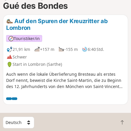
Gué des Bondes
m
Auf den Spuren der Kreuzritter ab
Lombron
Touristiker/in
21,91 km
+157 m
-155 m
6:40 Std.
Schwer
Start in Lombron (Sarthe)
Auch wenn die lokale Überlieferung Bresteau als erstes
Dorf nennt, beweist die Kirche Saint-Martin, die zu Beginn
des 12. Jahrhunderts von den Mönchen von Saint-Vincent
wieder aufgebaut wurde, zweifelsfrei das hohe Alter des
Dorfes Lombron. Diese sehr schöne Kirche, die tagsüber
geöffnet ist, ist sowohl wegen der Qualität ihrer Architektur
(Chor und romanischer Laternenturm, im 14. und 15.
Jahrhundert auf ihrem alten Fundament umgebautes
W
Kirchenschiff und Kapellen) als auch wegen ihrer
Z
ä
Ausstattung (Statuen aus dem 16. Jahrhundert, darunter