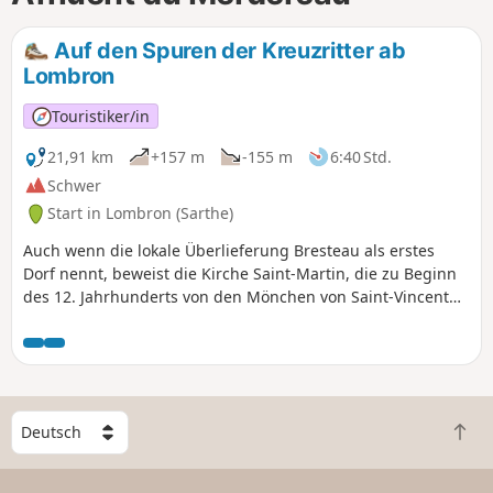
Auf den Spuren der Kreuzritter ab
Lombron
Touristiker/in
21,91 km
+157 m
-155 m
6:40 Std.
Schwer
Start in Lombron (Sarthe)
Auch wenn die lokale Überlieferung Bresteau als erstes
Dorf nennt, beweist die Kirche Saint-Martin, die zu Beginn
des 12. Jahrhunderts von den Mönchen von Saint-Vincent
wieder aufgebaut wurde, zweifelsfrei das hohe Alter des
Dorfes Lombron. Diese sehr schöne Kirche, die tagsüber
geöffnet ist, ist sowohl wegen der Qualität ihrer Architektur
(Chor und romanischer Laternenturm, im 14. und 15.
Jahrhundert auf ihrem alten Fundament umgebautes
W
Kirchenschiff und Kapellen) als auch wegen ihrer
Z
ä
Ausstattung (Statuen aus dem 16. Jahrhundert, darunter
u
h
der gekreuzigte Christus, die herrschaftliche Bank der
r
l