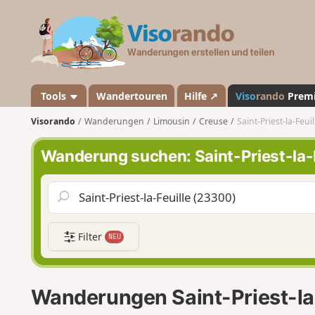
V
i
s
o
r
a
Tools
Wandertouren
Hilfe ↗
Viso
rando
Prem
n
Visorando
Wanderungen
Limousin
Creuse
Saint-Priest-la-Feuil
d
o
Wanderung suchen: Saint-Priest-la-F
Filter
NEU
Wanderungen Saint-Priest-la