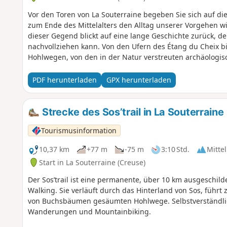
Vor den Toren von La Souterraine begeben Sie sich auf di
zum Ende des Mittelalters den Alltag unserer Vorgehen w
dieser Gegend blickt auf eine lange Geschichte zurück, d
nachvollziehen kann. Von den Ufern des Étang du Cheix
Hohlwegen, von den in der Natur verstreuten archäologis
Silhouette des Schlosses – dieser Ausflug entführt Sie auf 
Jahrhunderte.
PDF herunterladen
GPX herunterladen
Strecke des Sos’trail in La Souterraine
Tourismusinformation
10,37 km
+77 m
-75 m
3:10 Std.
Mittel
Start in La Souterraine (Creuse)
Der Sos’trail ist eine permanente, über 10 km ausgeschild
Walking. Sie verläuft durch das Hinterland von Sos, führt
von Buchsbäumen gesäumten Hohlwege. Selbstverständlich 
Wanderungen und Mountainbiking.