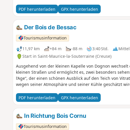
PDF herunterladen
GPX herunterladen
Der Bois de Bessac
Tourismusinformation
11,97 km
+84 m
-88 m
3:40 Std.
Mittel
Start in Saint-Maurice-la-Souterraine (Creuse)
Ausgehend von der kleinen Kapelle von Dognon wechsel
kleinen Straßen und ermöglicht es, zwei besonders sehen
l’Age“, der einen schönen Ausblick auf den Teich von Vitrat
wegen seiner Atmosphäre und seiner Kühle geschätzt wir
PDF herunterladen
GPX herunterladen
In Richtung Bois Cornu
Tourismusinformation