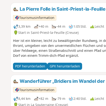
La Pierre Folle in Saint-Priest-la-Feuille
Tourismusinformation
3,39 km
+40 m
-44 m
1:05 Std.
Leicht
Start in Saint-Priest-la-Feuille (Creuse)
Hier ist ein kleiner, leicht zu bewältigender Rundweg, in 
thront, umgeben von den unvermeidlichen Flüchen und sc
über Feldwege, einen Straßenabschnitt und einen Pfad 
Dorf von einem Trimm-dich-Pfad ergänzt.
PDF herunterladen
GPX herunterladen
Wanderführer „Bridiers im Wandel der 
Tourismusinformation
8,44 km
+82 m
-79 m
2:40 Std.
Leicht
Start in La Souterraine (Creuse)