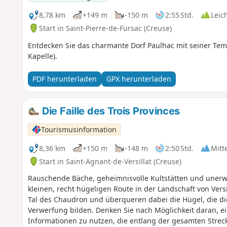
8,78 km
+149 m
-150 m
2:55 Std.
Leic
Start in Saint-Pierre-de-Fursac (Creuse)
Entdecken Sie das charmante Dorf Paulhac mit seiner Te
Kapelle).
PDF herunterladen
GPX herunterladen
Die Faille des Trois Provinces
Tourismusinformation
8,36 km
+150 m
-148 m
2:50 Std.
Mitt
Start in Saint-Agnant-de-Versillat (Creuse)
Rauschende Bäche, geheimnisvolle Kultstätten und unerwar
kleinen, recht hügeligen Route in der Landschaft von Versi
Tal des Chaudron und überqueren dabei die Hügel, die di
Verwerfung bilden. Denken Sie nach Möglichkeit daran, 
Informationen zu nutzen, die entlang der gesamten Streck