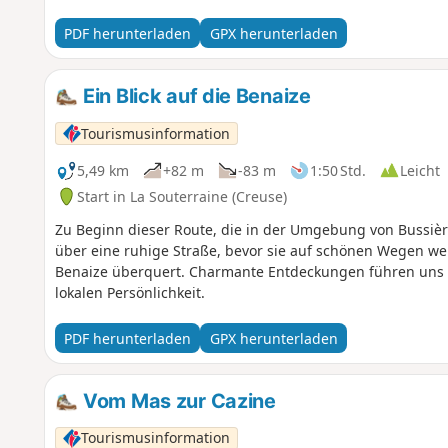
PDF herunterladen
GPX herunterladen
Ein Blick auf die Benaize
Tourismusinformation
5,49 km
+82 m
-83 m
1:50 Std.
Leicht
Start in La Souterraine (Creuse)
Zu Beginn dieser Route, die in der Umgebung von Bussière
über eine ruhige Straße, bevor sie auf schönen Wegen we
Benaize überquert. Charmante Entdeckungen führen uns
lokalen Persönlichkeit.
PDF herunterladen
GPX herunterladen
Vom Mas zur Cazine
Tourismusinformation