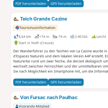
PDF herunterladen
GPX herunterladen
Teich Grande Cazine
Tourismusinformation
8,64 km
+74 m
-74 m
2:40 Std.
Leicht
Start in Noth (Creuse)
Der Wanderführer zu den Teichen von La Cazine wurde i
d'Espaces Naturels und dem lokalen Verein A4P erstellt. 
Naturerbe rund um zwei Teiche, die derzeit ökologisch 
wechselt zwischen Fernsichten und der unmittelbaren U
Sie nach Möglichkeit ein Smartphone mit, um die Informat
Strecke angeboten werden.
PDF herunterladen
GPX herunterladen
Von Fursac nach Paulhac
Visorando-Mitglied