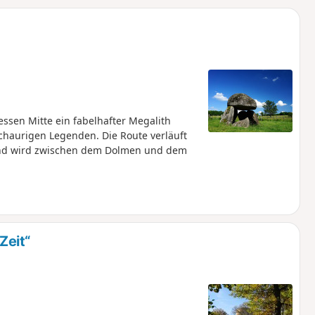
u
n
m
dessen Mitte ein fabelhafter Megalith
haurigen Legenden. Die Route verläuft
und wird zwischen dem Dolmen und dem
Zeit“