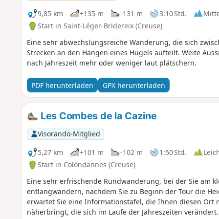
9,85 km
+135 m
-131 m
3:10 Std.
Mitt
Start in Saint-Léger-Bridereix (Creuse)
Eine sehr abwechslungsreiche Wanderung, die sich zwisc
Strecken an den Hängen eines Hügels aufteilt. Weite Auss
nach Jahreszeit mehr oder weniger laut plätschern.
PDF herunterladen
GPX herunterladen
Les Combes de la Cazine
Visorando-Mitglied
5,27 km
+101 m
-102 m
1:50 Std.
Leic
Start in Colondannes (Creuse)
Eine sehr erfrischende Rundwanderung, bei der Sie am kl
entlangwandern, nachdem Sie zu Beginn der Tour die Hei
erwartet Sie eine Informationstafel, die Ihnen diesen Ort 
näherbringt, die sich im Laufe der Jahreszeiten verändert.