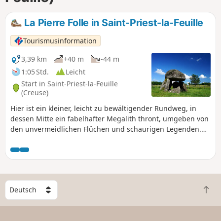
La Pierre Folle in Saint-Priest-la-Feuille
Tourismusinformation
3,39 km
+40 m
-44 m
1:05 Std.
Leicht
Start in Saint-Priest-la-Feuille
(Creuse)
Hier ist ein kleiner, leicht zu bewältigender Rundweg, in
dessen Mitte ein fabelhafter Megalith thront, umgeben von
den unvermeidlichen Flüchen und schaurigen Legenden.
Die Route verläuft über Feldwege, einen Straßenabschnitt
und einen Pfad und wird zwischen dem Dolmen und dem
Dorf von einem Trimm-dich-Pfad ergänzt.
W
Z
ä
u
h
r
l