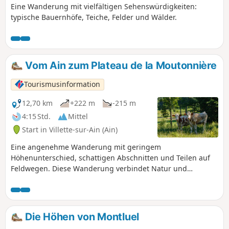
Eine Wanderung mit vielfältigen Sehenswürdigkeiten:
typische Bauernhöfe, Teiche, Felder und Wälder.
Vom Ain zum Plateau de la Moutonnière
Tourismusinformation
12,70 km
+222 m
-215 m
4:15 Std.
Mittel
Start in Villette-sur-Ain (Ain)
Eine angenehme Wanderung mit geringem
Höhenunterschied, schattigen Abschnitten und Teilen auf
Feldwegen. Diese Wanderung verbindet Natur und
Kulturerbe, da sie in der Nähe von zwei Burgen vorbeiführt.
Die Höhen von Montluel