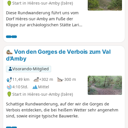
Start in Hières-sur-Amby (Isère)
Diese Rundwanderung führt uns vom
Dorf Hières-sur-Amby am Fuße der
Klippe zur archäologischen Stätte Larina
auf der Klippe. Sie bietet uns einen
Panoramablick auf das Pilat-Massiv, die
Monts du Lyonnais, die Ebenen von
Lyon und Ain sowie die Ausläufer des
Von den Gorges de Verbois zum Val
Bugey.
d'Amby
Visorando-Mitglied
11,49 km
+302 m
-300 m
4:10 Std.
Mittel
Start in Hières-sur-Amby (Isère)
Schattige Rundwanderung, auf der wir die Gorges de
Verbois entdecken, die bei heißem Wetter sehr angenehm
sind, sowie einige typische Bauwerke.