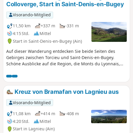
Colloverge, Start in Saint-Denis-en-Bugey
Visorando-Mitglied
11,50 km
+337 m
-331 m
4:15 Std.
Mittel
Start in Saint-Denis-en-Bugey (Ain)
Auf dieser Wanderung entdecken Sie beide Seiten des
Gebirges zwischen Torcieu und Saint-Denis-en-Bugey.
Schöne Ausblicke auf die Region, die Monts du Lyonnais,
die Weinberge von Vaux-en-Bugey, die Bergkämme des
Albarine-Tals und ein Abstecher in das hübsche Dorf
Ambutrix, nicht zu vergessen der Startpunkt am Turm von
Saint-Denis, der einen Panoramablick über die Region
Kreuz von Bramafan von Lagnieu aus
bietet.
Visorando-Mitglied
11,08 km
+414 m
-408 m
4:20 Std.
Mittel
Start in Lagnieu (Ain)