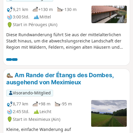
9,21 km
+130 m
-130 m
3:00 Std.
Mittel
Start in Pérouges (Ain)
Diese Rundwanderung führt Sie aus der mittelalterlichen
Stadt hinaus, um die abwechslungsreiche Landschaft der
Region mit Wäldern, Feldern, einigen alten Häusern und
Panoramablicken zu entdecken. Die 9 km lange Strecke ist
gut mit orangefarbenen Markierungen gekennzeichnet und
ohne Schwierigkeiten zu bewältigen.
Am Rande der Étangs des Dombes,
ausgehend von Meximieux
Visorando-Mitglied
8,77 km
+98 m
-95 m
2:45 Std.
Leicht
Start in Meximieux (Ain)
Kleine, einfache Wanderung auf