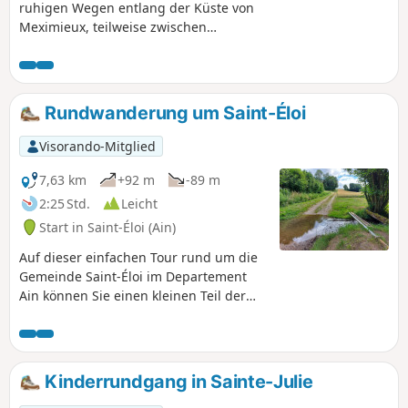
ruhigen Wegen entlang der Küste von
Meximieux, teilweise zwischen
Ackerland, manchmal zwischen
Laubhecken. Auf diese Weise kann man
auch einige Teiche der Dombes
erreichen und viele Vögel beobachten.
Rundwanderung um Saint-Éloi
Auf Höhe der Jungfrau von Saint-Sulpice
eröffnet sich uns ein wunderschönes
Visorando-Mitglied
Panorama auf die Ebene des Ain, den
Bugey und die Rhône und je nach
7,63 km
+92 m
-89 m
Wetter sogar auf die Alpen.
2:25 Std.
Leicht
Start in Saint-Éloi (Ain)
Auf dieser einfachen Tour rund um die
Gemeinde Saint-Éloi im Departement
Ain können Sie einen kleinen Teil der
Dombes entdecken. Geocaching-Fans
können hier zahlreiche Geocaches
entdecken.
Kinderrundgang in Sainte-Julie