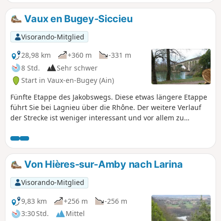
Vaux en Bugey-Siccieu
Visorando-Mitglied
28,98 km
+360 m
-331 m
8 Std.
Sehr schwer
Start in Vaux-en-Bugey (Ain)
Fünfte Etappe des Jakobswegs. Diese etwas längere Etappe
führt Sie bei Lagnieu über die Rhône. Der weitere Verlauf
der Strecke ist weniger interessant und vor allem zu
asphaltiert, aber es gibt keine Alternative, um wieder auf
den GR®65 zu gelangen.
Von Hières-sur-Amby nach Larina
Visorando-Mitglied
9,83 km
+256 m
-256 m
3:30 Std.
Mittel