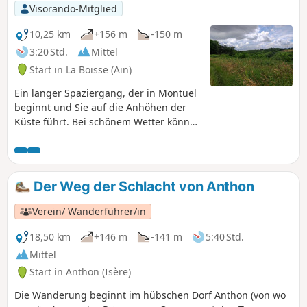
Visorando-Mitglied
10,25 km
+156 m
-150 m
3:20 Std.
Mittel
Start in La Boisse (Ain)
Ein langer Spaziergang, der in Montuel
beginnt und Sie auf die Anhöhen der
Küste führt. Bei schönem Wetter können
Sie die Alpen und das Bugey-Gebirge
bewundern. Wenn Sie Lust haben, wird
die Madonna Ihnen dankbar sein, wenn
Sie auf dem Rückweg einen Abstecher
Der Weg der Schlacht von Anthon
zur Kapelle Saint-Barthélemy machen.
Verein/ Wanderführer/in
18,50 km
+146 m
-141 m
5:40 Std.
Mittel
Start in Anthon (Isère)
Die Wanderung beginnt im hübschen Dorf Anthon (von wo