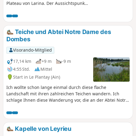
Plateau von Larina. Der Aussichtspunkt
der archäologischen Stätte bietet Ihnen
herrliche Ausblicke auf das Jura-
Gebirge, die Monts du Lyonnais und die
Rhône-Ebene. Weiter südlich auf dem
Teiche und Abtei Notre Dame des
Plateau können Sie bei klarem Wetter
Dombes
den Pilat und die Alpen sehen.
Spaziergang inmitten von Zeugnissen
Visorando-Mitglied
der Menschheitsgeschichte von der
Antike bis zur Moderne.
17,14 km
+9 m
-9 m
4:55 Std.
Mittel
Start in Le Plantay (Ain)
Ich wollte schon lange einmal durch diese flache
Landschaft mit ihren zahlreichen Teichen wandern. Ich
schlage Ihnen diese Wanderung vor, die an der Abtei Notre-
Dame des Dombes beginnt. Sie führt Sie an einigen sehr
schönen Teichen und Bauernhöfen vorbei. Je nach
Jahreszeit werden Sie von einer Vielzahl von Vogelstimmen
begleitet. Frösche springen beim Vorbeigehen ins Wasser
Kapelle von Leyrieu
und neugierige Kühe kommen auf Sie zu.