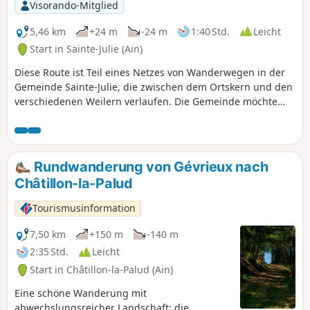
Visorando-Mitglied
5,46 km
+24 m
-24 m
1:40 Std.
Leicht
Start in Sainte-Julie (Ain)
Diese Route ist Teil eines Netzes von Wanderwegen in der
Gemeinde Sainte-Julie, die zwischen dem Ortskern und den
verschiedenen Weilern verlaufen. Die Gemeinde möchte
diese Wege nach und nach erfassen, markieren und
instand halten, um das Wandern in der Gemeinde zu
erleichtern.
Rundwanderung von Gévrieux nach
Châtillon-la-Palud
Tourismusinformation
7,50 km
+150 m
-140 m
2:35 Std.
Leicht
Start in Châtillon-la-Palud (Ain)
Eine schöne Wanderung mit
abwechslungsreicher Landschaft: die