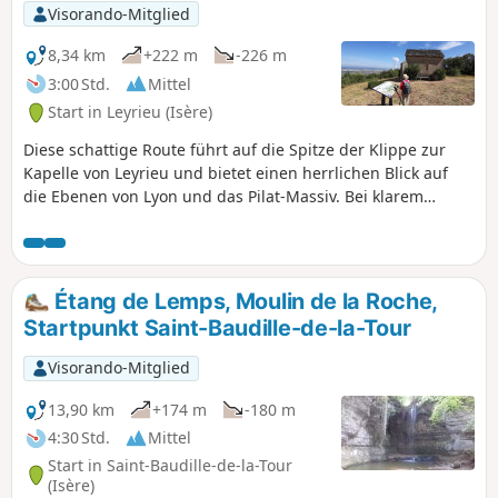
Visorando-Mitglied
8,34 km
+222 m
-226 m
3:00 Std.
Mittel
Start in Leyrieu (Isère)
Diese schattige Route führt auf die Spitze der Klippe zur
Kapelle von Leyrieu und bietet einen herrlichen Blick auf
die Ebenen von Lyon und das Pilat-Massiv. Bei klarem
Wetter können Sie die Alpen und das Vercors-Massiv
entdecken.
Étang de Lemps, Moulin de la Roche,
Startpunkt Saint-Baudille-de-la-Tour
Visorando-Mitglied
13,90 km
+174 m
-180 m
4:30 Std.
Mittel
Start in Saint-Baudille-de-la-Tour
(Isère)