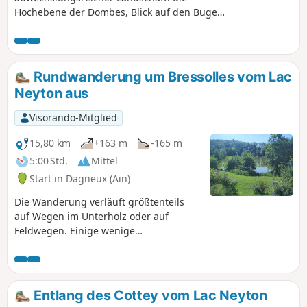
Hochebene der Dombes, Blick auf den Bugey
und Möglichkeit, zum Fluss Ain zu gelangen.
Rundwanderung um Bressolles vom Lac
Neyton aus
Visorando-Mitglied
15,80 km
+163 m
-165 m
5:00 Std.
Mittel
Start in Dagneux (Ain)
Die Wanderung verläuft größtenteils
auf Wegen im Unterholz oder auf
Feldwegen. Einige wenige
Verbindungen führen über
Landstraßen. Wer Abwechslung sucht,
kann am Lac Neyton einen Tagesausflug
zum Angeln unternehmen.
Entlang des Cottey vom Lac Neyton