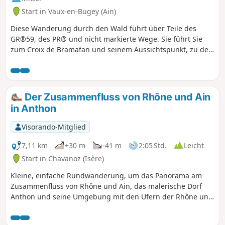
Start in Vaux-en-Bugey (Ain)
Diese Wanderung durch den Wald führt über Teile des
GR®59, des PR® und nicht markierte Wege. Sie führt Sie
zum Croix de Bramafan und seinem Aussichtspunkt, zu den
Becken und dem Wasserfall von Buizin sowie zur Kapelle
von Nièvre. Außerdem durchqueren Sie das schöne Dorf
Vaux-en-Bugey, durch das der Buizin fließt.
Der Zusammenfluss von Rhône und Ain
in Anthon
Visorando-Mitglied
7,11 km
+30 m
-41 m
2:05 Std.
Leicht
Start in Chavanoz (Isère)
Kleine, einfache Rundwanderung, um das Panorama am
Zusammenfluss von Rhône und Ain, das malerische Dorf
Anthon und seine Umgebung mit den Ufern der Rhône und
dem schönen Rathaus von Chavanoz zu entdecken.