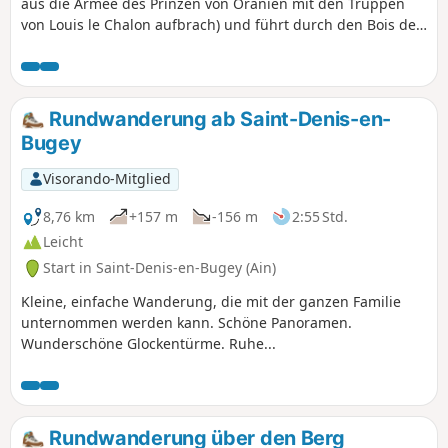
aus die Armee des Prinzen von Oranien mit den Truppen
von Louis le Chalon aufbrach) und führt durch den Bois des
Franchises und dann zum Ort der Schlacht: Les Férouillères,
die Ferme de la Batterie, Les Burlanchères und dann zu den
Ruinen des Château de Malatrait. Weiter geht es zur Ferme
des Franchises, einem Ort namens Le Cheval Mort
Rundwanderung ab Saint-Denis-en-
(Begräbnisstätte für tote Pferde), dann ein kleiner
Bugey
Abstecher zum Étang des Portions und zurück auf dem
gleichen Weg.
Visorando-Mitglied
8,76 km
+157 m
-156 m
2:55 Std.
Leicht
Start in Saint-Denis-en-Bugey (Ain)
Kleine, einfache Wanderung, die mit der ganzen Familie
unternommen werden kann. Schöne Panoramen.
Wunderschöne Glockentürme. Ruhe...
Rundwanderung über den Berg