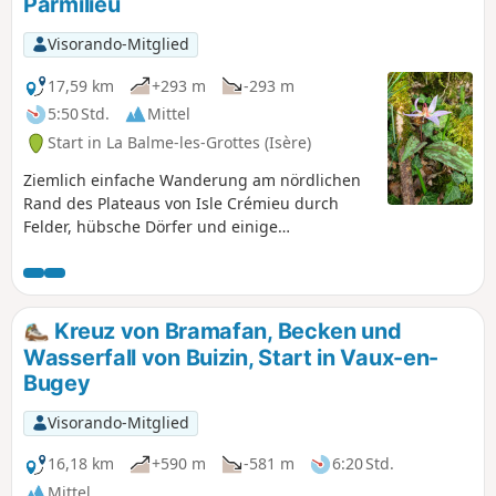
Parmilieu
Visorando-Mitglied
17,59 km
+293 m
-293 m
5:50 Std.
Mittel
Start in La Balme-les-Grottes (Isère)
Ziemlich einfache Wanderung am nördlichen
Rand des Plateaus von Isle Crémieu durch
Felder, hübsche Dörfer und einige
Waldgebiete.
Kreuz von Bramafan, Becken und
Wasserfall von Buizin, Start in Vaux-en-
Bugey
Visorando-Mitglied
16,18 km
+590 m
-581 m
6:20 Std.
Mittel