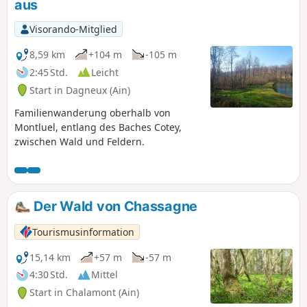
aus
Visorando-Mitglied
8,59 km
+104 m
-105 m
2:45 Std.
Leicht
Start in Dagneux (Ain)
Familienwanderung oberhalb von
Montluel, entlang des Baches Cotey,
zwischen Wald und Feldern.
Der Wald von Chassagne
Tourismusinformation
15,14 km
+57 m
-57 m
4:30 Std.
Mittel
Start in Chalamont (Ain)