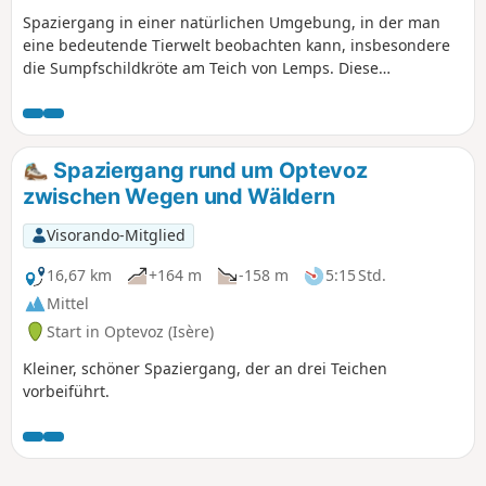
Spaziergang in einer natürlichen Umgebung, in der man
eine bedeutende Tierwelt beobachten kann, insbesondere
die Sumpfschildkröte am Teich von Lemps. Diese
Wanderung kann Ende Oktober/Anfang November
unternommen werden. Zu dieser Zeit kann man die
schönen Herbstfarben der Sumpfzypressen am Teich von
Surbaix neben dem Wasserfall von La Roche bewundern.
Spaziergang rund um Optevoz
zwischen Wegen und Wäldern
Visorando-Mitglied
16,67 km
+164 m
-158 m
5:15 Std.
Mittel
Start in Optevoz (Isère)
Kleiner, schöner Spaziergang, der an drei Teichen
vorbeiführt.