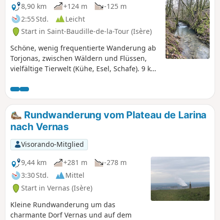
8,90 km
+124 m
-125 m
2:55 Std.
Leicht
Start in Saint-Baudille-de-la-Tour (Isère)
Schöne, wenig frequentierte Wanderung ab
Torjonas, zwischen Wäldern und Flüssen,
vielfältige Tierwelt (Kühe, Esel, Schafe). 9 km
lange Rundwanderung ohne große
Höhenunterschiede.
Rundwanderung vom Plateau de Larina
nach Vernas
Visorando-Mitglied
9,44 km
+281 m
-278 m
3:30 Std.
Mittel
Start in Vernas (Isère)
Kleine Rundwanderung um das
charmante Dorf Vernas und auf dem