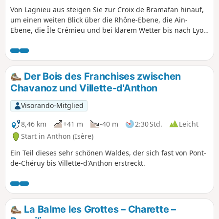
Von Lagnieu aus steigen Sie zur Croix de Bramafan hinauf,
um einen weiten Blick über die Rhône-Ebene, die Ain-
Ebene, die Île Crémieu und bei klarem Wetter bis nach Lyon
zu genießen. Sehr angenehme Wanderung auf schattigen
Waldwegen und -pfaden.
Der Bois des Franchises zwischen
Chavanoz und Villette-d'Anthon
Visorando-Mitglied
8,46 km
+41 m
-40 m
2:30 Std.
Leicht
Start in Anthon (Isère)
Ein Teil dieses sehr schönen Waldes, der sich fast von Pont-
de-Chéruy bis Villette-d'Anthon erstreckt.
La Balme les Grottes – Charette –