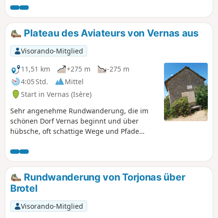
Flugzeugabstürze), zurück ins
Mittelalter über den Fischteich des
Schlosses Delphinal de Vernas.
Plateau des Aviateurs von Vernas aus
Visorando-Mitglied
11,51 km
+275 m
-275 m
4:05 Std.
Mittel
Start in Vernas (Isère)
Sehr angenehme Rundwanderung, die im
schönen Dorf Vernas beginnt und über
hübsche, oft schattige Wege und Pfade
durch den Wald zum Plateau des Aviateurs
führt, wo 1944 ein Militärflugzeug und 1969
ein weiteres Flugzeug abgestürzt sind. Eine
kleine Kapelle, Gedenktafeln und ein Schild
Rundwanderung von Torjonas über
erinnern an diese Ereignisse. Entlang der
Brotel
gesamten Strecke bieten sich weite
Ausblicke auf die Rhône-Ebene und die
Visorando-Mitglied
Alpenkette in der Ferne.