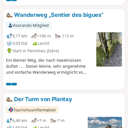
Wanderweg „Sentier des bigues“
Visorando-Mitglied
9,77 km
+106 m
-113 m
3:05 Std.
Leicht
Start in Parmilieu (Isère)
Ein kleiner Weg, der nach Haselnüssen
duftet . . . Dieser kleine, sehr angenehme
und einfache Wanderweg ermöglicht es
Ihnen, das charmante kleine Dorf Parmilieu
zu entdecken, das Land der Steine,
Steinbrüche und traditionellen Steinhäuser.
Der Turm von Plantay
Tourismusinformation
6,48 km
+7 m
-7 m
1:50 Std.
Leicht