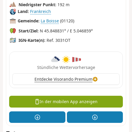
Niedrigster Punkt:
192 m
Land:
Frankreich
Gemeinde:
La Boisse
(01120)
Start/Ziel:
N 45.848831° / E 5.046859°
IGN-Karte(n):
Ref. 3031OT
Stündliche Wettervorhersage
Entdecke Visorando Premium
In der mobilen App anzeigen