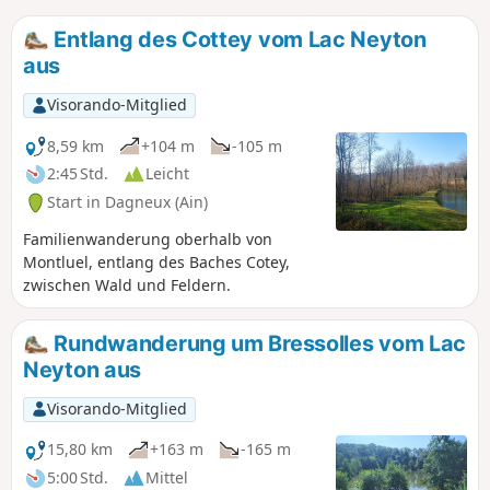
Entlang des Cottey vom Lac Neyton
aus
Visorando-Mitglied
8,59 km
+104 m
-105 m
2:45 Std.
Leicht
Start in Dagneux (Ain)
Familienwanderung oberhalb von
Montluel, entlang des Baches Cotey,
zwischen Wald und Feldern.
Rundwanderung um Bressolles vom Lac
Neyton aus
Visorando-Mitglied
15,80 km
+163 m
-165 m
5:00 Std.
Mittel