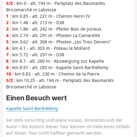
S/Z
: km 0 - alt. 194 m - Parkplatz des Baumarkts
Bricomarché in Laboisse
1
: km 0.85 - alt. 221 m - Chemin Henri IV
2
: km 1.48 - alt. 213 m - D38
3
: km 1.86 - alt. 242 m - Pfeiler Bois de Jurieux
4
: km 2.74 - alt. 291 m - Pfosten La Camarette
5
: km 3.62 - alt. 308 m - Pfosten „Les Trois Deniers”
6
: km 4.1 - alt. 303 m - Poteau le Mollard
7
: km 5.72 - alt. 297 m - D38
8
: km 8.7 - alt. 260 m - Abzweigung zur Kapelle
9
: km 8.97 - alt. 285 m - Kapelle Saint-Barthélemy
10
: km 9.83 - alt. 230 m - Chemin de la Pierre
S/Z
: km 10.25 - alt. 194 m - Parkplatz des Baumarkts
Bricomarché in Laboisse
Einen Besuch wert
Kapelle Saint-Barthélémy
Sei stets vorsichtig und plane voraus. Visorando und der
Autor / die Autorin dieser Tour können im Falle eines Unfalls
auf dieser Tour nicht haftbar gemacht werden.