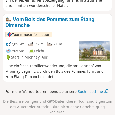
Ein kleiner, einfacher Spaziergang für alle, in Stadtnähe
und inmitten wunderschöner Natur.
Vom Bois des Pommes zum Étang
Dimanche
Tourismusinformation
7,05 km
+22 m
-21 m
2:05 Std.
Leicht
Start in Mionnay (Ain)
Eine einfache Familienwanderung, die am Bahnhof von
Mionnay beginnt, durch den Bois des Pommes führt und
zum Étang Dimanche endet.
Für mehr Wandertouren, benutze unsere
Suchmaschine
.
Die Beschreibungen und GPX-Daten dieser Tour sind Eigentum
des Autors/der Autorin. Bitte nicht ohne Genehmigung
kopieren.