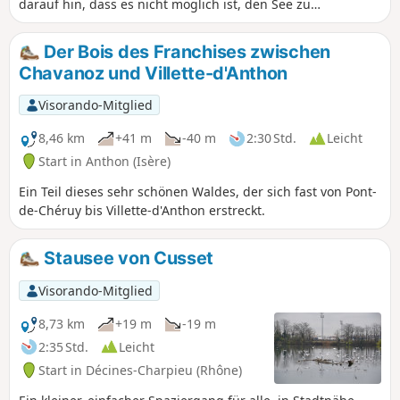
darauf hin, dass es nicht möglich ist, den See zu
umrunden.
Der Bois des Franchises zwischen
Chavanoz und Villette-d'Anthon
Visorando-Mitglied
8,46 km
+41 m
-40 m
2:30 Std.
Leicht
Start in Anthon (Isère)
Ein Teil dieses sehr schönen Waldes, der sich fast von Pont-
de-Chéruy bis Villette-d'Anthon erstreckt.
Stausee von Cusset
Visorando-Mitglied
8,73 km
+19 m
-19 m
2:35 Std.
Leicht
Start in Décines-Charpieu (Rhône)