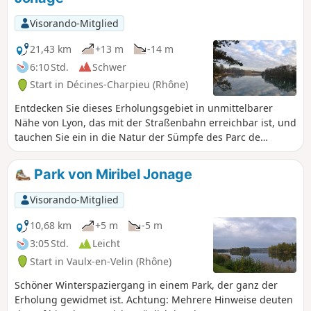
unterschiedliche Farben und
Stimmungen, sodass jeder Spaziergang
Visorando-Mitglied
zu einer neuen Entdeckung wird. Ob
allein, mit der Familie oder mit
21,43 km
+13 m
-14 m
Freunden, der Grand Large bietet eine
6:10 Std.
Schwer
perfekte Auszeit inmitten der Natur, die
Start in Décines-Charpieu (Rhône)
zum Entspannen und Auftanken einlädt.
Entdecken Sie dieses Erholungsgebiet in unmittelbarer
Nähe von Lyon, das mit der Straßenbahn erreichbar ist, und
tauchen Sie ein in die Natur der Sümpfe des Parc de
Miribel, um dessen Fauna und Flora zu entdecken.
Park von Miribel Jonage
Visorando-Mitglied
10,68 km
+5 m
-5 m
3:05 Std.
Leicht
Start in Vaulx-en-Velin (Rhône)
Schöner Winterspaziergang in einem Park, der ganz der
Erholung gewidmet ist. Achtung: Mehrere Hinweise deuten