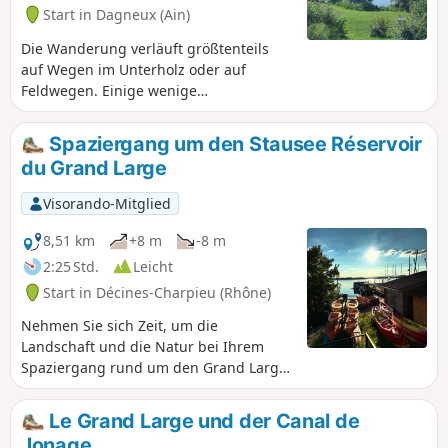
Start in Dagneux (Ain)
Die Wanderung verläuft größtenteils
auf Wegen im Unterholz oder auf
Feldwegen. Einige wenige
Verbindungen führen über
Landstraßen. Wer Abwechslung sucht,
Spaziergang um den Stausee Réservoir
kann am Lac Neyton einen Tagesausflug
du Grand Large
zum Angeln unternehmen.
Visorando-Mitglied
8,51 km
+8 m
-8 m
2:25 Std.
Leicht
Start in Décines-Charpieu (Rhône)
Nehmen Sie sich Zeit, um die
Landschaft und die Natur bei Ihrem
Spaziergang rund um den Grand Large
zu genießen! Diese friedliche
Umgebung ist ideal für eine besinnliche
Le Grand Large und der Canal de
Pause. Jede Jahreszeit offenbart
Jonage