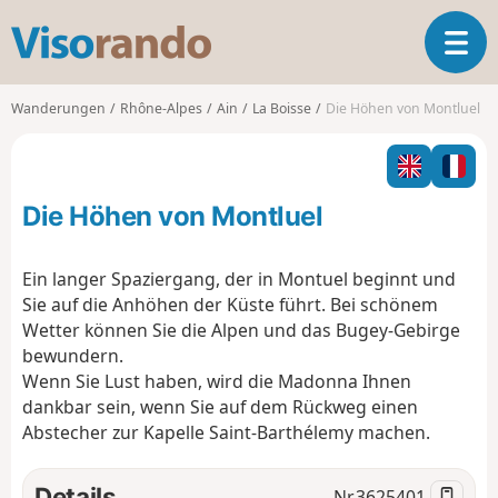
V
T
i
o
s
g
o
Wanderungen
Rhône-Alpes
Ain
La Boisse
Die Höhen von Montluel
g
r
l
a
e
n
n
d
Die Höhen von Montluel
a
o
v
i
Ein langer Spaziergang, der in Montuel beginnt und
g
Sie auf die Anhöhen der Küste führt. Bei schönem
a
Wetter können Sie die Alpen und das Bugey-Gebirge
t
bewundern.
i
o
Wenn Sie Lust haben, wird die Madonna Ihnen
n
dankbar sein, wenn Sie auf dem Rückweg einen
Abstecher zur Kapelle Saint-Barthélemy machen.
Details
Nr.
3625401