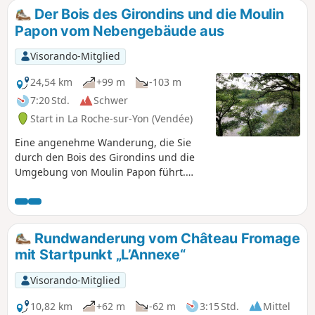
Der Bois des Girondins und die Moulin
Papon vom Nebengebäude aus
Visorando-Mitglied
24,54 km
+99 m
-103 m
7:20 Std.
Schwer
Start in La Roche-sur-Yon (Vendée)
Eine angenehme Wanderung, die Sie
durch den Bois des Girondins und die
Umgebung von Moulin Papon führt.
Zwei etwas schwierigere Passagen:
nach der Brücke bei Bertheliére und die
Furt am Ruisseau des Coux. Siehe
Praktische Informationen.
Rundwanderung vom Château Fromage
mit Startpunkt „L’Annexe“
Visorando-Mitglied
10,82 km
+62 m
-62 m
3:15 Std.
Mittel