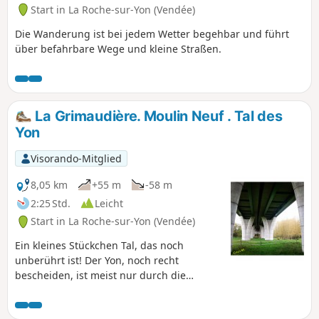
Start in La Roche-sur-Yon (Vendée)
Die Wanderung ist bei jedem Wetter begehbar und führt
über befahrbare Wege und kleine Straßen.
La Grimaudière. Moulin Neuf . Tal des
Yon
Visorando-Mitglied
8,05 km
+55 m
-58 m
2:25 Std.
Leicht
Start in La Roche-sur-Yon (Vendée)
Ein kleines Stückchen Tal, das noch
unberührt ist! Der Yon, noch recht
bescheiden, ist meist nur durch die
Bäume hindurch zu sehen, aber was für
eine Vegetation! Es ist ein Fest für Augen