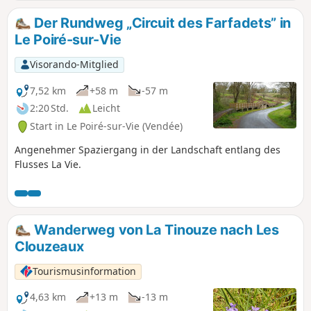
und Ohren, denn die Vögel begleiten uns.
Der Rundweg „Circuit des Farfadets” in
Le Poiré-sur-Vie
Visorando-Mitglied
7,52 km
+58 m
-57 m
2:20 Std.
Leicht
Start in Le Poiré-sur-Vie (Vendée)
Angenehmer Spaziergang in der Landschaft entlang des
Flusses La Vie.
Wanderweg von La Tinouze nach Les
Clouzeaux
Tourismusinformation
4,63 km
+13 m
-13 m