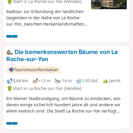
Start in La Roche-sur-Yon (Vendée)
Radtour zur Erkundung der ländlichen
Gegenden in der Nähe von La Roche-
sur-Yon, zwischen Heckenlandschaften,
Teichen und Flüssen.
Die bemerkenswerten Bäume von La
Roche-sur-Yon
Tourismusinformation
3,68 km
+13 m
-14 m
1:05 Std.
Leicht
Start in La Roche-sur-Yon (Vendée)
Ein kleiner Stadtrundgang, um Bäume zu entdecken, von
denen einige sicherlich hundert Jahre alt und andere vor
allem exotisch sind. Die Stadt La Roche-sur-Yon verfügt
über zahlreiche Grünflächen mit einer Vielzahl von Pflanzen
– eine andere Art, eine Stadt zu entdecken.