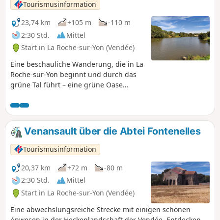
Tourismusinformation
23,74 km
+105 m
-110 m
2:30 Std.
Mittel
Start in La Roche-sur-Yon (Vendée)
Eine beschauliche Wanderung, die in La
Roche-sur-Yon beginnt und durch das
grüne Tal führt – eine grüne Oase
inmitten der Stadt –, gefolgt von einer
Strecke durch die Bocage-Landschaft bis
zum Bois de Girondin. Weiter geht es
durch das sehr abgeschiedene Riot-Tal,
Venansault über die Abtei Fontenelles
einen bevorzugten Lebensraum des
Europäischen Otters, und anschließend
Tourismusinformation
entlang des nördlichen Teils des Lac de
Moulin Papon, um dieses wahre
20,37 km
+72 m
-80 m
Patchwork aus Landschaften
2:30 Std.
Mittel
abzurunden!
Start in La Roche-sur-Yon (Vendée)
Eine abwechslungsreiche Strecke mit einigen schönen
Anwesen in der Heckenlandschaft der Vendée. Entdecken