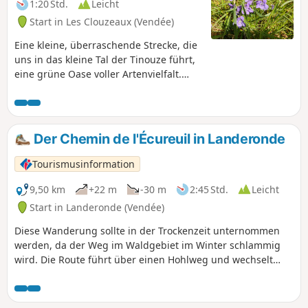
1:20 Std.
Leicht
Start in Les Clouzeaux (Vendée)
Eine kleine, überraschende Strecke, die
uns in das kleine Tal der Tinouze führt,
eine grüne Oase voller Artenvielfalt.
Zahlreiche Informationstafeln säumen
die Tinouze, halten Sie also die Augen
offen.
Der Chemin de l'Écureuil in Landeronde
Tourismusinformation
9,50 km
+22 m
-30 m
2:45 Std.
Leicht
Start in Landeronde (Vendée)
Diese Wanderung sollte in der Trockenzeit unternommen
werden, da der Weg im Waldgebiet im Winter schlammig
wird. Die Route führt über einen Hohlweg und wechselt
zwischen offenen und bewaldeten Gebieten, was sie zu
einer angenehmen Wanderung macht. Die verschiedenen
Biotope begünstigen eine schöne Artenvielfalt. Es ist nicht