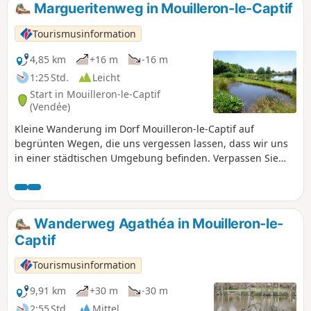
Margueritenweg in Mouilleron-le-Captif
Tourismusinformation
4,85 km
+16 m
-16 m
1:25 Std.
Leicht
Start in Mouilleron-le-Captif
(Vendée)
Kleine Wanderung im Dorf Mouilleron-le-Captif auf
begrünten Wegen, die uns vergessen lassen, dass wir uns
in einer städtischen Umgebung befinden. Verpassen Sie
nicht das von der Gemeinde angelegte Pflanzenlabyrinth
auf halber Strecke. Rund um die Teiche sind einige Libellen
zu sehen.
Wanderweg Agathéa in Mouilleron-le-
Captif
Tourismusinformation
9,91 km
+30 m
-30 m
2:55 Std.
Mittel