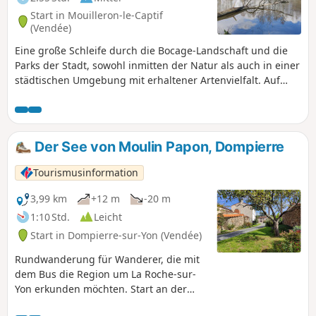
Start in Mouilleron-le-Captif
(Vendée)
Eine große Schleife durch die Bocage-Landschaft und die
Parks der Stadt, sowohl inmitten der Natur als auch in einer
städtischen Umgebung mit erhaltener Artenvielfalt. Auf
dieser Strecke können Sie das Schloss im Park von Beaupuy,
die Hohlwege mit Kopfbäumen und den Park mit Teichen
und Freizeiteinrichtungen bewundern. Die Markierung des
Weges wurde umgekehrt, gehen Sie also in Richtung Punkt
Der See von Moulin Papon, Dompierre
15.
Tourismusinformation
3,99 km
+12 m
-20 m
1:10 Std.
Leicht
Start in Dompierre-sur-Yon (Vendée)
Rundwanderung für Wanderer, die mit
dem Bus die Region um La Roche-sur-
Yon erkunden möchten. Start an der
Haltestelle „Berthelière“ der Linie 10