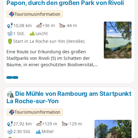
Papon, durch den großen Park von Rivoli
befahrenen Hauptstraßen vorsichtig.
Tourismusinformation
10,08 km
+36 m
-44 m
1 Std.
Leicht
Start in La Roche-sur-Yon (Vendée)
Eine Route zur Erkundung des großen
Stadtparks von Rivoli (5) im Schatten der
Bäume, in einer geschützten Biodiversität,
und des Staudamms des Lac de Moulin
Papon (10). Dieser See dient der
Trinkwasserversorgung der Stadt La Roche-
sur-Yon. Von der Staumauer aus kann man
Die Mühle von Rambourg am Startpunkt
die Wasseraufbereitungsanlage
La Roche-sur-Yon
beobachten. Auf dem See kann man Möwen
und Kormorane beobachten, vom Ufer aus
Tourismusinformation
sieht man häufig Eisvögel, Schwalben und
Mauersegler fliegen. Im Sommer stehen
27,92 km
+129 m
-129 m
Freizeitangebote für Groß und Klein zur
2:30 Std.
Mittel
Verfügung.