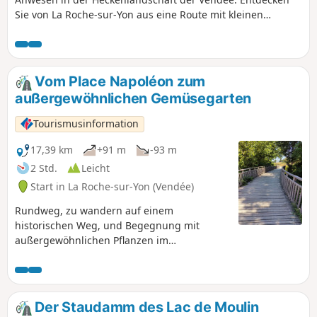
Sie von La Roche-sur-Yon aus eine Route mit kleinen
Weilern, einigen schönen Anwesen, kleinen Straßen und
Wegen im Schatten von Hecken. Aber auch Venansault mit
seinen Seen und kleinen geheimen Passagen, weit weg von
lauten und befahrenen Straßen. Auf dieser kleinen
Vom Place Napoléon zum
Rundstrecke können Sie herumfahren, ohne vom Verkehr
außergewöhnlichen Gemüsegarten
auf den Hauptstraßen gestört zu werden.
Tourismusinformation
17,39 km
+91 m
-93 m
2 Std.
Leicht
Start in La Roche-sur-Yon (Vendée)
Rundweg, zu wandern auf einem
historischen Weg, und Begegnung mit
außergewöhnlichen Pflanzen im
gleichnamigen Gemüsegarten. Dieser
Rundweg durch die Heckenlandschaft,
inmitten von Wiesen und Hecken, weist
keine besonderen Schwierigkeiten auf. Seien
Der Staudamm des Lac de Moulin
Sie jedoch an Kreisverkehren und stark