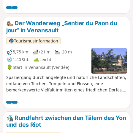
Die Stadt verfügt über zahlreiche
Grünflächen, und in ihrer Mitte fließt
ein Fluss, der Yon, ein wahrer
Grünkorridor, der sie von Norden nach
Der Wanderweg „Sentier du Paon du
Süden durchzieht.
jour” in Venansault
Tourismusinformation
5,75 km
+21 m
-20 m
1:40 Std.
Leicht
Start in Venansault (Vendée)
Spaziergang durch angelegte und natürliche Landschaften,
entlang von Teichen, Tümpeln und Flüssen, eine
bemerkenswerte Vielfalt inmitten eines friedlichen Dorfes.
Entlang der Strecke können Sie Graureiher, Eisvögel,
Buntspechte und andere Tiere beobachten.
Rundfahrt zwischen den Tälern des Yon
und des Riot