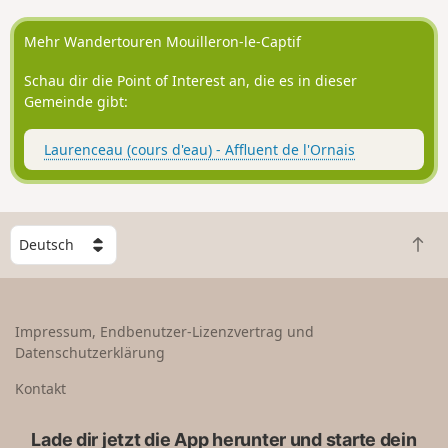
unmöglich, dass Sie auf ein Eichhörnchen treffen, das
schnell davonhuscht, den Eingang zum Nest eines
Mehr Wandertouren Mouilleron-le-Captif
Buntspechts oder Spuren von Rehen und Wildschweinen
entdecken und den Gesang der Meisen hören.
Schau dir die Point of Interest an, die es in dieser
Gemeinde gibt:
Laurenceau (cours d'eau) - Affluent de l'Ornais
W
Z
ä
u
h
r
l
ü
e
Impressum, Endbenutzer-Lizenzvertrag und
c
e
Datenschutzerklärung
k
i
n
n
Kontakt
a
L
c
a
Lade dir jetzt die App herunter und starte dein
h
n