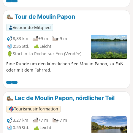
zwischen La Roche-sur-Yon und
Dompierre-sur-Yon. Sie besuchen das
alte Dorf, bevor Sie die Rundwanderung
Tour de Moulin Papon
um den See machen. Anfahrt mit der
Buslinie 10 – Haltestelle Berthelière
Visorando-Mitglied
8,83 km
+9 m
-9 m
2:35 Std.
Leicht
Start in La Roche-sur-Yon (Vendée)
Eine Runde um den künstlichen See Moulin Papon, zu Fuß
oder mit dem Fahrrad.
Lac de Moulin Papon, nördlicher Teil
Tourismusinformation
3,27 km
+7 m
-7 m
0:55 Std.
Leicht