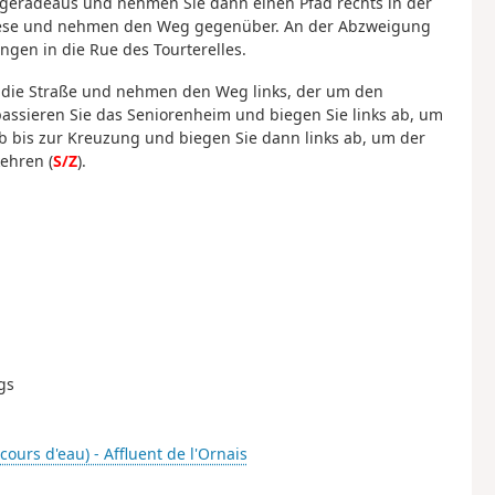
r geradeaus und nehmen Sie dann einen Pfad rechts in der
diese und nehmen den Weg gegenüber. An der Abzweigung
gen in die Rue des Tourterelles.
ie die Straße und nehmen den Weg links, der um den
assieren Sie das Seniorenheim und biegen Sie links ab, um
ab bis zur Kreuzung und biegen Sie dann links ab, um der
ehren (
S/Z
).
gs
ours d'eau) - Affluent de l'Ornais