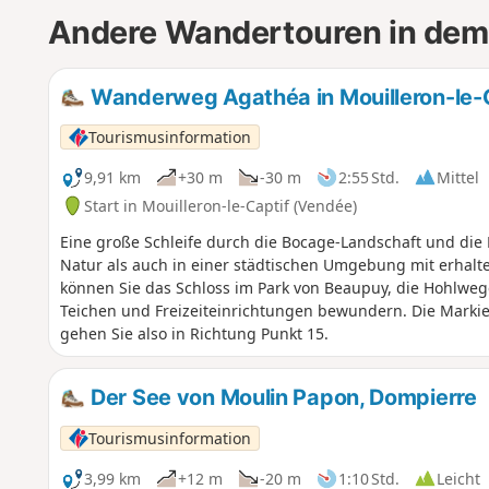
Andere Wandertouren in dem
Wanderweg Agathéa in Mouilleron-le-
Tourismusinformation
9,91 km
+30 m
-30 m
2:55 Std.
Mittel
Start in Mouilleron-le-Captif (Vendée)
Eine große Schleife durch die Bocage-Landschaft und die 
Natur als auch in einer städtischen Umgebung mit erhalten
können Sie das Schloss im Park von Beaupuy, die Hohlwe
Teichen und Freizeiteinrichtungen bewundern. Die Mark
gehen Sie also in Richtung Punkt 15.
Der See von Moulin Papon, Dompierre
Tourismusinformation
3,99 km
+12 m
-20 m
1:10 Std.
Leicht