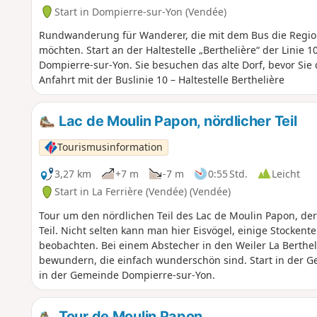
Start in Dompierre-sur-Yon (Vendée)
Rundwanderung für Wanderer, die mit dem Bus die Regio
möchten. Start an der Haltestelle „Berthelière“ der Linie
Dompierre-sur-Yon. Sie besuchen das alte Dorf, bevor S
Anfahrt mit der Buslinie 10 – Haltestelle Berthelière
Lac de Moulin Papon, nördlicher Teil
Tourismusinformation
3,27 km
+7 m
-7 m
0:55 Std.
Leicht
Start in La Ferrière (Vendée) (Vendée)
Tour um den nördlichen Teil des Lac de Moulin Papon, der w
Teil. Nicht selten kann man hier Eisvögel, einige Stockent
beobachten. Bei einem Abstecher in den Weiler La Berthel
bewundern, die einfach wunderschön sind. Start in der G
in der Gemeinde Dompierre-sur-Yon.
Tour de Moulin Papon