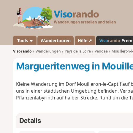
V
i
s
o
r
a
Tools
Wandertouren
Hilfe ↗
Viso
rando
Prem
n
Visorando
Wanderungen
Pays de la Loire
Vendée
Mouilleron-l
d
o
Margueritenweg in Mouille
Kleine Wanderung im Dorf Mouilleron-le-Captif auf 
uns in einer städtischen Umgebung befinden. Verpa
Pflanzenlabyrinth auf halber Strecke. Rund um die Te
Details