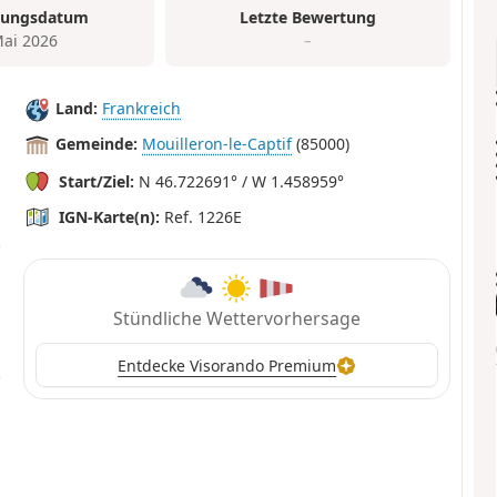
tungsdatum
Letzte Bewertung
Mai 2026
–
Land:
Frankreich
Gemeinde:
Mouilleron-le-Captif
(85000)
Start/Ziel:
N 46.722691° / W 1.458959°
IGN-Karte(n):
Ref. 1226E
Stündliche Wettervorhersage
Entdecke Visorando Premium