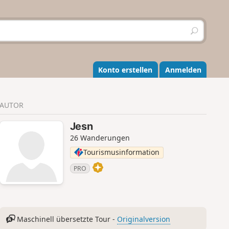
S
u
c
h
e
Konto erstellen
Anmelden
n
AUTOR
Jesn
26 Wanderungen
Tourismusinformation
PRO
Maschinell übersetzte Tour -
Originalversion