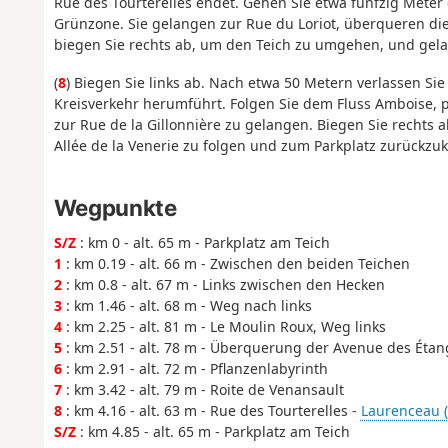
Rue des Tourterelles endet. Gehen Sie etwa fünfzig Mete
Grünzone. Sie gelangen zur Rue du Loriot, überqueren 
biegen Sie rechts ab, um den Teich zu umgehen, und gelan
(
8
) Biegen Sie links ab. Nach etwa 50 Metern verlassen S
Kreisverkehr herumführt. Folgen Sie dem Fluss Amboise, p
zur Rue de la Gillonnière zu gelangen. Biegen Sie rechts 
Allée de la Venerie zu folgen und zum Parkplatz zurückzuk
Wegpunkte
S/Z
: km 0 - alt. 65 m - Parkplatz am Teich
1
: km 0.19 - alt. 66 m - Zwischen den beiden Teichen
2
: km 0.8 - alt. 67 m - Links zwischen den Hecken
3
: km 1.46 - alt. 68 m - Weg nach links
4
: km 2.25 - alt. 81 m - Le Moulin Roux, Weg links
5
: km 2.51 - alt. 78 m - Überquerung der Avenue des Étan
6
: km 2.91 - alt. 72 m - Pflanzenlabyrinth
7
: km 3.42 - alt. 79 m - Roite de Venansault
8
: km 4.16 - alt. 63 m - Rue des Tourterelles -
Laurenceau (c
S/Z
: km 4.85 - alt. 65 m - Parkplatz am Teich