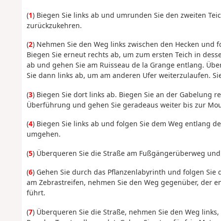
(
1
) Biegen Sie links ab und umrunden Sie den zweiten Teic
zurückzukehren.
(
2
) Nehmen Sie den Weg links zwischen den Hecken und fo
Biegen Sie erneut rechts ab, um zum ersten Teich in dess
ab und gehen Sie am Ruisseau de la Grange entlang. Über
Sie dann links ab, um am anderen Ufer weiterzulaufen. Si
(
3
) Biegen Sie dort links ab. Biegen Sie an der Gabelung 
Überführung und gehen Sie geradeaus weiter bis zur Mou
(
4
) Biegen Sie links ab und folgen Sie dem Weg entlang de
umgehen.
(
5
) Überqueren Sie die Straße am Fußgängerüberweg und n
(
6
) Gehen Sie durch das Pflanzenlabyrinth und folgen Sie 
am Zebrastreifen, nehmen Sie den Weg gegenüber, der ent
führt.
(
7
) Überqueren Sie die Straße, nehmen Sie den Weg links