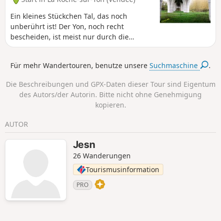
Ein kleines Stückchen Tal, das noch
unberührt ist! Der Yon, noch recht
bescheiden, ist meist nur durch die
Bäume hindurch zu sehen, aber was für
eine Vegetation! Es ist ein Fest für Augen
Für mehr Wandertouren, benutze unsere
Suchmaschine
.
und Ohren, denn die Vögel begleiten uns.
Die Beschreibungen und GPX-Daten dieser Tour sind Eigentum
des Autors/der Autorin. Bitte nicht ohne Genehmigung
kopieren.
AUTOR
Jesn
26 Wanderungen
Tourismusinformation
PRO