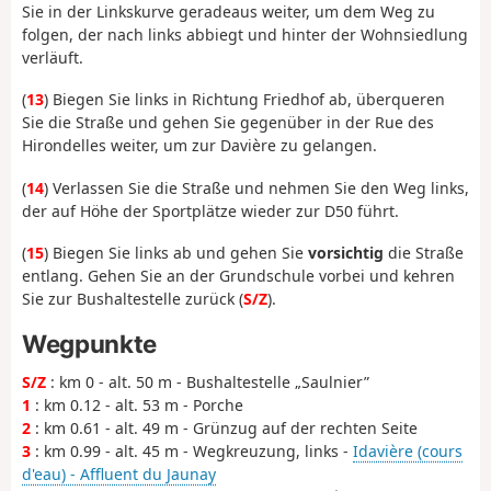
Sie in der Linkskurve geradeaus weiter, um dem Weg zu
folgen, der nach links abbiegt und hinter der Wohnsiedlung
verläuft.
(
13
) Biegen Sie links in Richtung Friedhof ab, überqueren
Sie die Straße und gehen Sie gegenüber in der Rue des
Hirondelles weiter, um zur Davière zu gelangen.
(
14
) Verlassen Sie die Straße und nehmen Sie den Weg links,
der auf Höhe der Sportplätze wieder zur D50 führt.
(
15
) Biegen Sie links ab und gehen Sie
vorsichtig
die Straße
entlang. Gehen Sie an der Grundschule vorbei und kehren
Sie zur Bushaltestelle zurück (
S/Z
).
Wegpunkte
S/Z
: km 0 - alt. 50 m - Bushaltestelle „Saulnier”
1
: km 0.12 - alt. 53 m - Porche
2
: km 0.61 - alt. 49 m - Grünzug auf der rechten Seite
3
: km 0.99 - alt. 45 m - Wegkreuzung, links -
Idavière (cours
d'eau) - Affluent du Jaunay