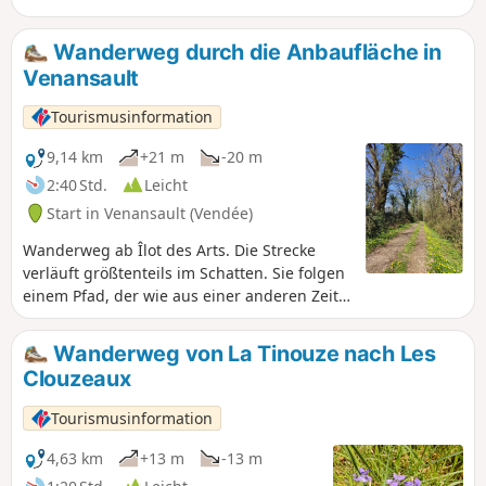
Entlang der Strecke können Sie Graureiher, Eisvögel,
Buntspechte und andere Tiere beobachten.
Wanderweg durch die Anbaufläche in
Venansault
Tourismusinformation
9,14 km
+21 m
-20 m
2:40 Std.
Leicht
Start in Venansault (Vendée)
Wanderweg ab Îlot des Arts. Die Strecke
verläuft größtenteils im Schatten. Sie folgen
einem Pfad, der wie aus einer anderen Zeit
wirkt; der Ursprung dieses Weges ist
sicherlich sehr alt. Das Besondere an dieser
Wanderweg von La Tinouze nach Les
Route: die Ruhe und die Atmosphäre, sich
Clouzeaux
an einem unberührten Ort inmitten von vom
Menschen gestalteten Landschaften zu
Tourismusinformation
befinden.
4,63 km
+13 m
-13 m