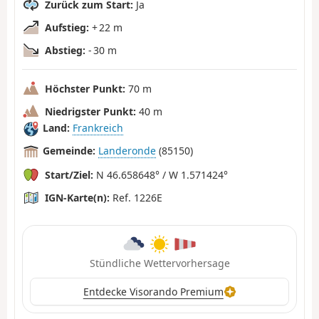
Zurück zum Start:
Ja
Aufstieg:
+ 22 m
Abstieg:
- 30 m
Höchster Punkt:
70 m
Niedrigster Punkt:
40 m
Land:
Frankreich
Gemeinde:
Landeronde
(85150)
Start/Ziel:
N 46.658648° / W 1.571424°
IGN-Karte(n):
Ref. 1226E
Stündliche Wettervorhersage
Entdecke Visorando Premium