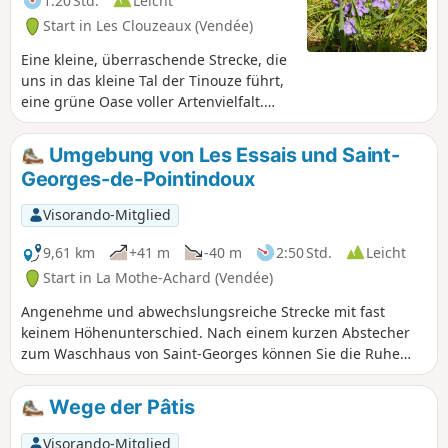
1:20 Std.
Leicht
Start in Les Clouzeaux (Vendée)
Eine kleine, überraschende Strecke, die
uns in das kleine Tal der Tinouze führt,
eine grüne Oase voller Artenvielfalt.
Zahlreiche Informationstafeln säumen
die Tinouze, halten Sie also die Augen
Umgebung von Les Essais und Saint-
offen.
Georges-de-Pointindoux
Visorando-Mitglied
9,61 km
+41 m
-40 m
2:50 Std.
Leicht
Start in La Mothe-Achard (Vendée)
Angenehme und abwechslungsreiche Strecke mit fast
keinem Höhenunterschied. Nach einem kurzen Abstecher
zum Waschhaus von Saint-Georges können Sie die Ruhe
des Gewässers (Le Bibrou) genießen. Anschließend
entdecken Sie angelegte Wege im Herzen von La Mothe-
Wege der Pâtis
Achard, die oft wenig bekannt sind. Die Auzance, das
Schloss Plessis, eine bemerkenswerte Eiche, die 2020 an
Visorando-Mitglied