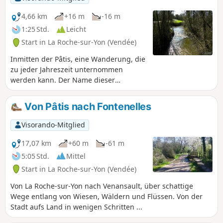
einem nationalen Wettbewerb für die schönsten Eichen
teilgenommen hat, usw. – all dies sind Überraschungen, die
4,66 km
+16 m
-16 m
Sie hoffentlich begeistern werden.
1:25 Std.
Leicht
Start in La Roche-sur-Yon (Vendée)
Inmitten der Pâtis, eine Wanderung, die
zu jeder Jahreszeit unternommen
werden kann. Der Name dieser
Wanderung entsprang meiner Fantasie,
als ich den Weg zum „Grand Pâtis”
Von Pâtis nach Fontenelles
einschlug, der außerhalb der Route
liegt. Die Routen wurden von
Visorando-Mitglied
Wanderern angelegt. Ein Pâtis ist eine
Brachwiese oder eine Weide für Vieh.
17,07 km
+60 m
-61 m
5:05 Std.
Mittel
Start in La Roche-sur-Yon (Vendée)
Von La Roche-sur-Yon nach Venansault, über schattige
Wege entlang von Wiesen, Wäldern und Flüssen. Von der
Stadt aufs Land in wenigen Schritten ...