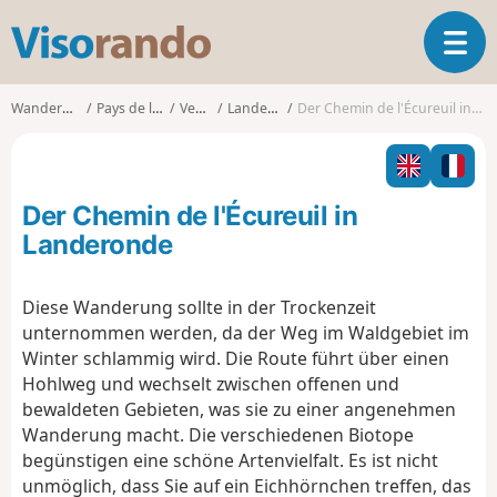
V
T
i
o
s
g
o
Wanderungen
Pays de la Loire
Vendée
Landeronde
Der Chemin de l'Écureuil in Landeronde
g
r
l
a
e
n
n
d
Der Chemin de l'Écureuil in
a
o
v
Landeronde
i
g
Diese Wanderung sollte in der Trockenzeit
a
unternommen werden, da der Weg im Waldgebiet im
t
i
Winter schlammig wird. Die Route führt über einen
o
Hohlweg und wechselt zwischen offenen und
n
bewaldeten Gebieten, was sie zu einer angenehmen
Wanderung macht. Die verschiedenen Biotope
begünstigen eine schöne Artenvielfalt. Es ist nicht
unmöglich, dass Sie auf ein Eichhörnchen treffen, das