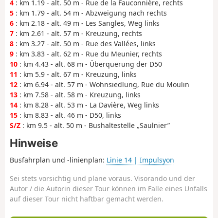
4
: km 1.19 - alt. 50 m - Rue de la Fauconnière, rechts
5
: km 1.79 - alt. 54 m - Abzweigung nach rechts
6
: km 2.18 - alt. 49 m - Les Sangles, Weg links
7
: km 2.61 - alt. 57 m - Kreuzung, rechts
8
: km 3.27 - alt. 50 m - Rue des Vallées, links
9
: km 3.83 - alt. 62 m - Rue du Meunier, rechts
10
: km 4.43 - alt. 68 m - Überquerung der D50
11
: km 5.9 - alt. 67 m - Kreuzung, links
12
: km 6.94 - alt. 57 m - Wohnsiedlung, Rue du Moulin
13
: km 7.58 - alt. 58 m - Kreuzung, links
14
: km 8.28 - alt. 53 m - La Davière, Weg links
15
: km 8.83 - alt. 46 m - D50, links
S/Z
: km 9.5 - alt. 50 m - Bushaltestelle „Saulnier”
Hinweise
Busfahrplan und -linienplan:
Linie 14 | Impulsyon
Sei stets vorsichtig und plane voraus. Visorando und der
Autor / die Autorin dieser Tour können im Falle eines Unfalls
auf dieser Tour nicht haftbar gemacht werden.