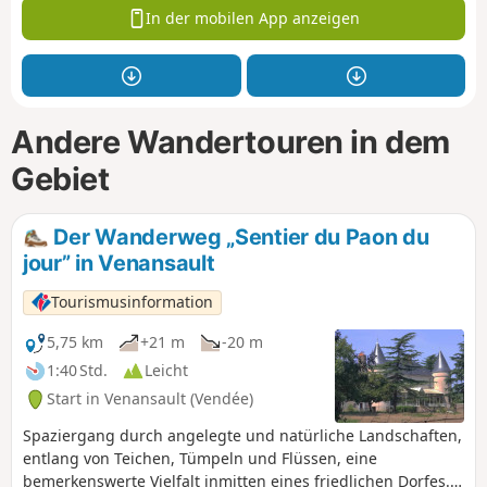
In der mobilen App anzeigen
Andere Wandertouren in dem
Gebiet
Der Wanderweg „Sentier du Paon du
jour” in Venansault
Tourismusinformation
5,75 km
+21 m
-20 m
1:40 Std.
Leicht
Start in Venansault (Vendée)
Spaziergang durch angelegte und natürliche Landschaften,
entlang von Teichen, Tümpeln und Flüssen, eine
bemerkenswerte Vielfalt inmitten eines friedlichen Dorfes.