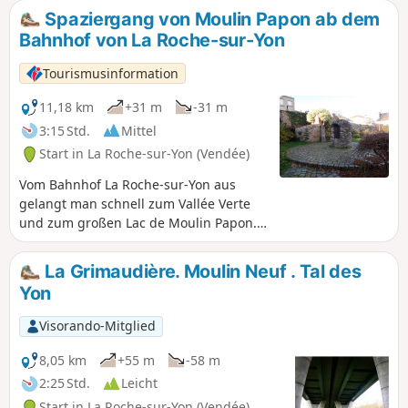
Spaziergang von Moulin Papon ab dem
Bahnhof von La Roche-sur-Yon
Tourismusinformation
11,18 km
+31 m
-31 m
3:15 Std.
Mittel
Start in La Roche-sur-Yon (Vendée)
Vom Bahnhof La Roche-sur-Yon aus
gelangt man schnell zum Vallée Verte
und zum großen Lac de Moulin Papon.
Die Stadt verfügt über zahlreiche
Grünflächen, und in ihrer Mitte fließt
La Grimaudière. Moulin Neuf . Tal des
ein Fluss, der Yon, ein wahrer
Yon
Grünkorridor, der sie von Norden nach
Süden durchzieht.
Visorando-Mitglied
8,05 km
+55 m
-58 m
2:25 Std.
Leicht
Start in La Roche-sur-Yon (Vendée)