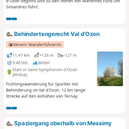
d'Ozon beginnt und zu den Höhen von Marennes rund um
Simandres führt.
Behindertengerecht Val d'Ozon
Verein/ Wanderführer/in
11,47 km
+126 m
-127 m
3:40 Std.
Mittel
Start in Saint-Symphorien-d'Ozon
(Rhône)
Frühlingswanderung für Sportler mit
Behinderung im Val d'Ozon. 12 km lange
Strecke auf den Anhöhen von Ternay.
Spaziergang oberhalb von Messimy