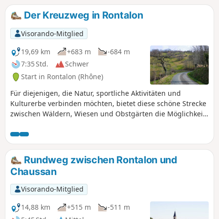
Saint-André-la-Côte und Rontalon”.
Der Kreuzweg in Rontalon
Visorando-Mitglied
19,69 km
+683 m
-684 m
7:35 Std.
Schwer
Start in Rontalon (Rhône)
Für diejenigen, die Natur, sportliche Aktivitäten und
Kulturerbe verbinden möchten, bietet diese schöne Strecke
zwischen Wäldern, Wiesen und Obstgärten die Möglichkeit,
einige Aspekte des Kulturerbes der Monts du Lyonnais zu
entdecken und bei schönem Wetter die herrliche Aussicht
auf die Alpen, das Rhonetal und das Pilat-Massiv zu
genießen.
Rundweg zwischen Rontalon und
Chaussan
Visorando-Mitglied
14,88 km
+515 m
-511 m