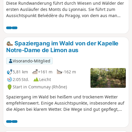
Diese Rundwanderung führt durch Wiesen und Wälder der
ersten Ausläufer des Monts du Lyonnais. Sie führt zum
Aussichtspunkt Belvédère du Piragoy, von dem aus man
einen Blick auf Messimy und die Dörfer und Felder des
Piemont des Monts du Lyonnais hat und bei klarem Wetter
ein wunderschönes Panorama auf die Alpenkette und das
Pilat-Massiv genießen kann.
Spaziergang im Wald von der Kapelle
Notre-Dame de Limon aus
Visorando-Mitglied
5,81 km
+161 m
-162 m
2:05 Std.
Leicht
Start in Communay (Rhône)
Spaziergang im Wald bei heißem und trockenem Wetter
empfehlenswert. Einige Aussichtspunkte, insbesondere auf
die Alpen bei klarem Wetter. Die Wege sind gut gepflegt,
die Wälder jedoch weniger; sie haben etwas von einer
Endzeitlandschaft.