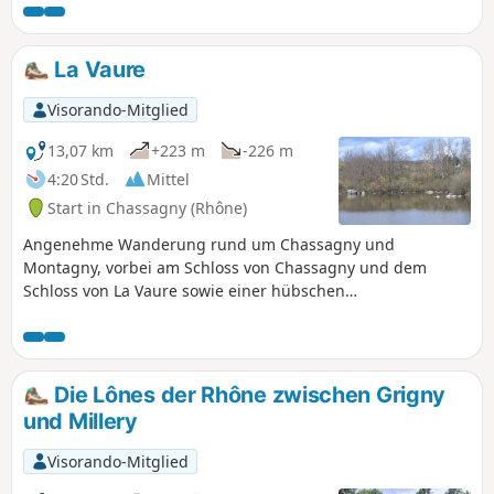
durchqueren einen Teil des Weindorfes Millery. Sehr gut
markierte Strecke (gelbe Markierung).
La Vaure
Visorando-Mitglied
13,07 km
+223 m
-226 m
4:20 Std.
Mittel
Start in Chassagny (Rhône)
Angenehme Wanderung rund um Chassagny und
Montagny, vorbei am Schloss von Chassagny und dem
Schloss von La Vaure sowie einer hübschen
Fußgängerbrücke über den Mornantet.
Die Lônes der Rhône zwischen Grigny
und Millery
Visorando-Mitglied