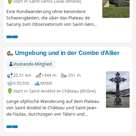
Start in Saint-Genis-Laval (Rhône)
Eine Rundwanderung ohne besondere
Schwierigkeiten, die über das Plateau de
Sacuny zum Observatorium von Saint-Genis-
Laval führt und um das Fort de Côte-Lorette
herumführt.
Umgebung und in der Combe d'Allier
Visorando-Mitglied
20,51 km
+344 m
-351 m
6:50 Std.
Mittel
Start in Saint-Andéol-le-Château (Rhône)
Lange idyllische Wanderung auf dem Plateau
von Saint-Andéol-le-Château und Saint-Jean-
de-Toulas, durchzogen von Tälern und
Bächen. Lang, aber leicht mit geringem
Höhenunterschied.