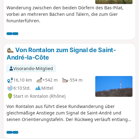
Wanderung zwischen den beiden Dörfern des Bas-Pilat,
vorbei an mehreren Bächen und Tälern, die zum Gier
hinunterführen.
Von Rontalon zum Signal de Saint-
André-la-Côte
Visorando-Mitglied
16,10 km
+542 m
-554 m
6:10 Std.
Mittel
Start in Rontalon (Rhône)
Von Rontalon aus führt diese Rundwanderung über
gleichmäßige Anstiege zum Signal de Saint-André und
seinen Orientierungstafeln. Der Rückweg verläuft entlang
der Wasserscheide Rhône/Loire, führt über eine ehemalige
Eisenbahnstrecke und folgt dem botanischen Lehrpfad von
Rontalon. Diese Tour ist eine Variante der Tour„Zwischen