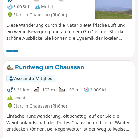
Gutes Schuhwerk wird empfohlen,
3:00 Std.
Mittel
insbesondere im Unterholz.
Start in Chaussan (Rhône)
Diese Wanderung durch die Natur bietet frische Luft und
ein wenig Bewegung und auf einem Großteil der Strecke
schöne Ausblicke. Sie können die Dynamik der lokalen
Landwirtschaft (Obst, Gemüse, Viehzucht...) erleben und
eine große Baumhütte bewundern.
Rundweg um Chaussan
Visorando-Mitglied
5,21 km
+193 m
-192 m
2:00 Std.
Leicht
Start in Chaussan (Rhône)
Einfache Rundwanderung, oft schattig, auf der Sie die
Weinbaulandschaft des Dorfes Chaussan und seine Wälder
entdecken können. Bei Regenwetter ist der Weg teilweise
matschig.