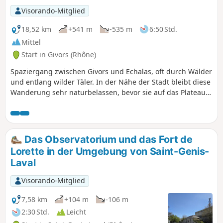
Visorando-Mitglied
18,52 km
+541 m
-535 m
6:50 Std.
Mittel
Start in Givors (Rhône)
Spaziergang zwischen Givors und Echalas, oft durch Wälder
und entlang wilder Täler. In der Nähe der Stadt bleibt diese
Wanderung sehr naturbelassen, bevor sie auf das Plateau
führt.
Das Observatorium und das Fort de
Lorette in der Umgebung von Saint-Genis-
Laval
Visorando-Mitglied
7,58 km
+104 m
-106 m
2:30 Std.
Leicht