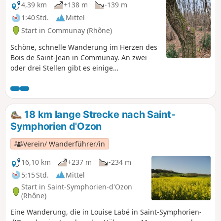
4,39 km
+138 m
-139 m
1:40 Std.
Mittel
Start in Communay (Rhône)
Schöne, schnelle Wanderung im Herzen des
Bois de Saint-Jean in Communay. An zwei
oder drei Stellen gibt es einige
Höhenunterschiede. Trotz der Nähe zur
Autobahn A46 fühlen Sie sich während
dieser Wanderung weit weg von jeglicher
Zivilisation.
18 km lange Strecke nach Saint-
Symphorien d'Ozon
Verein/ Wanderführer/in
16,10 km
+237 m
-234 m
5:15 Std.
Mittel
Start in Saint-Symphorien-d'Ozon
(Rhône)
Eine Wanderung, die in Louise Labé in Saint-Symphorien-