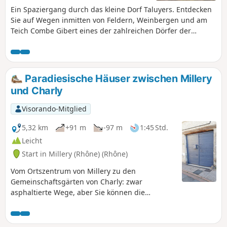
Ein Spaziergang durch das kleine Dorf Taluyers. Entdecken
Sie auf Wegen inmitten von Feldern, Weinbergen und am
Teich Combe Gibert eines der zahlreichen Dörfer der
COPAMO.
Paradiesische Häuser zwischen Millery
und Charly
Visorando-Mitglied
5,32 km
+91 m
-97 m
1:45 Std.
Leicht
Start in Millery (Rhône) (Rhône)
Vom Ortszentrum von Millery zu den
Gemeinschaftsgärten von Charly: zwar
asphaltierte Wege, aber Sie können die
typischen Häuser des alten Lyon, die Gärten,
die alten Laubengänge und versteckten
Innenhöfe sowie die ländlichen Obstgärten, die