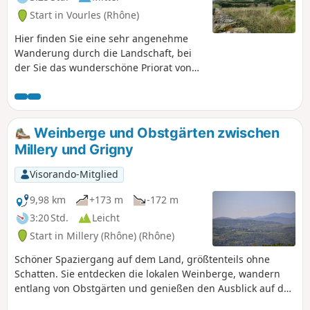
Start in Vourles (Rhône)
Hier finden Sie eine sehr angenehme
Wanderung durch die Landschaft, bei
der Sie das wunderschöne Priorat von
Taluyers bewundern und an einigen
schönen Villen in Orlienas
vorbeispazieren können.
Weinberge und Obstgärten zwischen
Millery und Grigny
Visorando-Mitglied
9,98 km
+173 m
-172 m
3:20 Std.
Leicht
Start in Millery (Rhône) (Rhône)
Schöner Spaziergang auf dem Land, größtenteils ohne
Schatten. Sie entdecken die lokalen Weinberge, wandern
entlang von Obstgärten und genießen den Ausblick auf das
Rhonetal und die Landschaft. Sie sehen auch Pferde und