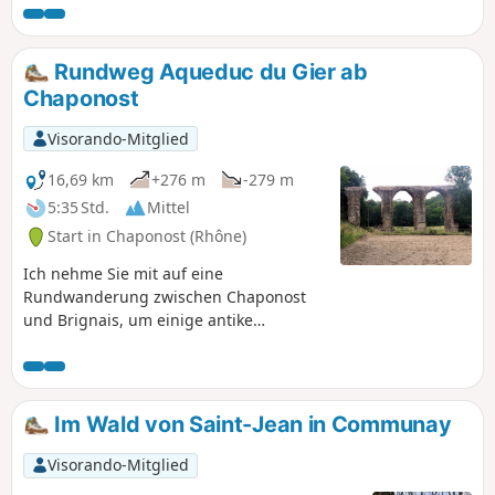
Rundweg Aqueduc du Gier ab
Chaponost
Visorando-Mitglied
16,69 km
+276 m
-279 m
5:35 Std.
Mittel
Start in Chaponost (Rhône)
Ich nehme Sie mit auf eine
Rundwanderung zwischen Chaponost
und Brignais, um einige antike
Überreste des vor fast 2000 Jahren
errichteten Aquädukts von Gier zu
besichtigen. Die größte Schwierigkeit
dieser Route ist ihre relative Länge.
Im Wald von Saint-Jean in Communay
Visorando-Mitglied