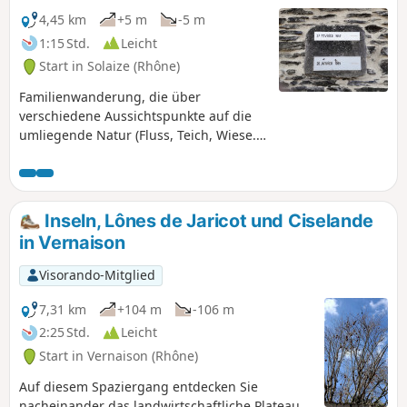
4,45 km
+5 m
-5 m
1:15 Std.
Leicht
Start in Solaize (Rhône)
Familienwanderung, die über
verschiedene Aussichtspunkte auf die
umliegende Natur (Fluss, Teich, Wiese...)
zur Ferme du Loup führt.
Inseln, Lônes de Jaricot und Ciselande
in Vernaison
Visorando-Mitglied
7,31 km
+104 m
-106 m
2:25 Std.
Leicht
Start in Vernaison (Rhône)
Auf diesem Spaziergang entdecken Sie
nacheinander das landwirtschaftliche Plateau