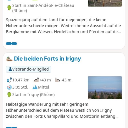
Start in Saint-Andéol-le-Château
(Rhône)
Spaziergang auf dem Land für diejenigen, die keine
Höhenunterschiede mögen. Weitreichende Aussicht auf die
Bergkämme mit Wiesen, Heideflächen und Pferden auf dem
Plateau Mornantais.
Die beiden Forts in Irigny
Visorando-Mitglied
10,47 km
+43 m
-43 m
3:05 Std.
Mittel
Start in Irigny (Rhône)
Halbtägige Wanderung mit sehr geringem
Höhenunterschied auf dem Plateau westlich von Irigny
zwischen den Forts Champvillard und Montcorin entlang
Charly und Vourles.