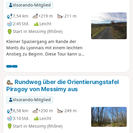
Visorando-Mitglied
7,54 km
+219 m
-211 m
2:45 Std.
Leicht
Start in Messimy (Rhône)
Kleiner Spaziergang am Rande der
Monts du Lyonnais mit einem leichten
Anstieg zu Beginn. Diese Tour kann um
gut ein Drittel verkürzt werden (und
somit eine Hin- und Rückfahrt auf
demselben Weg vermieden werden),
indem man am Hameau de la Basse
Rundweg über die Orientierungstafel
Bruyère ((1)) parkt.
Piragoy von Messimy aus
Visorando-Mitglied
8,58 km
+250 m
-249 m
3:10 Std.
Leicht
Start in Messimy (Rhône)