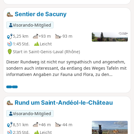
Sentier de Sacuny
Visorando-Mitglied
5,25 km
+93 m
-93 m
1:45 Std.
Leicht
Start in Saint-Genis-Laval (Rhône)
Dieser Rundweg ist nicht nur sympathisch und angenehm,
sondern auch interessant, da entlang des Weges Tafeln mit
informativen Angaben zur Fauna und Flora, zu den
Baumarten usw. aufgestellt sind. Außerdem kann man hier
das lokale landwirtschaftliche Erbe entdecken, das so nah
an Lyon sehr präsent ist.
Rund um Saint-Andéol-le-Château
Visorando-Mitglied
8,51 km
+46 m
-44 m
2:35 Std.
Leicht