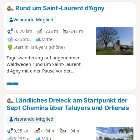
Nähe zum Teich, weitere Gemeinschaftsgärten,
Rund um Saint-Laurent d'Agny
den schattigen Aufstieg des Chemin de la Taille
Meule und die alten Straßen bewundern.
Visorando-Mitglied
Entdecken Sie zum Abschluss das historische
Zentrum rund um die Kirche. Wenn Sie gerne
16,70 km
+238 m
-247 m
Rätsel lösen, suchen Sie doch die drei Türen.
5:25 Std.
Mittel
Start in Taluyers (Rhône)
Tageswanderung auf angenehmen
Waldwegen rund um Saint-Laurent
d'Agny mit einer Pause vor der
wunderschönen Kapelle, die dem
Heiligen Vinzenz, dem Schutzpatron der
Winzer, gewidmet ist.
Ländliches Dreieck am Startpunkt der
Sept Chemins über Taluyers und Orlienas
Visorando-Mitglied
9,95 km
+194 m
-194 m
3:25 Std.
Mittel