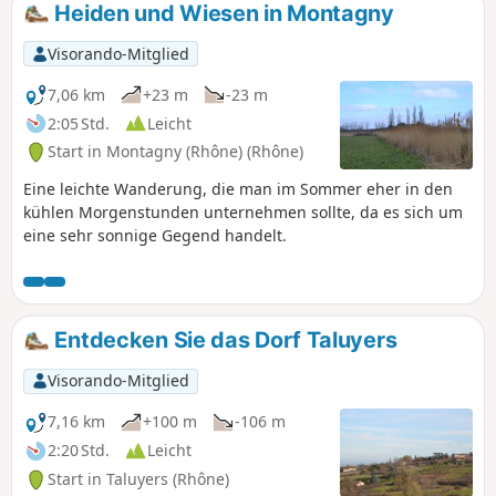
Heiden und Wiesen in Montagny
Visorando-Mitglied
7,06 km
+23 m
-23 m
2:05 Std.
Leicht
Start in Montagny (Rhône) (Rhône)
Eine leichte Wanderung, die man im Sommer eher in den
kühlen Morgenstunden unternehmen sollte, da es sich um
eine sehr sonnige Gegend handelt.
Entdecken Sie das Dorf Taluyers
Visorando-Mitglied
7,16 km
+100 m
-106 m
2:20 Std.
Leicht
Start in Taluyers (Rhône)