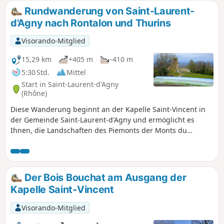
Rundwanderung von Saint-Laurent-
d'Agny nach Rontalon und Thurins
Visorando-Mitglied
15,29 km
+405 m
-410 m
5:30 Std.
Mittel
Start in Saint-Laurent-d'Agny
(Rhône)
Diese Wanderung beginnt an der Kapelle Saint-Vincent in
der Gemeinde Saint-Laurent-d'Agny und ermöglicht es
Ihnen, die Landschaften des Piemonts der Monts du
Lyonnais, Gemüseanbau, Obstgärten, Wiesen und Wälder
zu entdecken. Bei klarem Wetter bietet sie auch schöne
Ausblicke auf das Jura und die Alpen.
Der Bois Bouchat am Ausgang der
Kapelle Saint-Vincent
Visorando-Mitglied