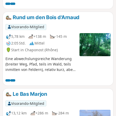
keinerlei Schwierigkeiten bereitet. Diese
Wanderung erfolgt in zwei Etappen: 1°)
um die Schächte Sauveur, Baytan,
Rund um den Bois d'Arnaud
Guérin und Dufélix herum; 2°) um den
Förderturm des Schachts Espérance
Visorando-Mitglied
(von Bergbauverbänden rekonstruiert)
und eine kleine, heute bewaldete Halde
5,78 km
+138 m
-145 m
herum.
2:05 Std.
Mittel
Start in Chaponost (Rhône)
Eine abwechslungsreiche Wanderung
(breiter Weg, Pfad, teils im Wald, teils
inmitten von Feldern), relativ kurz, aber
mit Höhenunterschieden.
Le Bas Marjon
Visorando-Mitglied
13,12 km
+286 m
-284 m