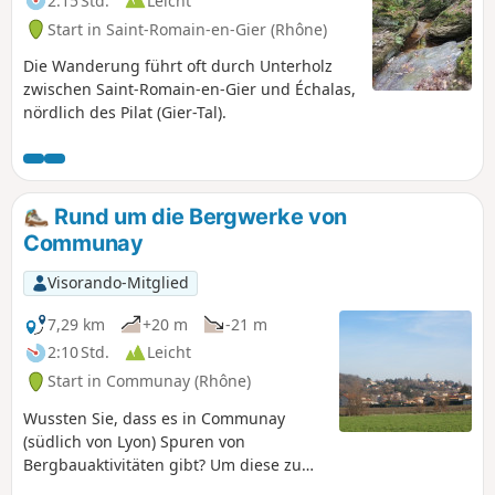
2:15 Std.
Leicht
Start in Saint-Romain-en-Gier (Rhône)
Die Wanderung führt oft durch Unterholz
zwischen Saint-Romain-en-Gier und Échalas,
nördlich des Pilat (Gier-Tal).
Rund um die Bergwerke von
Communay
Visorando-Mitglied
7,29 km
+20 m
-21 m
2:10 Std.
Leicht
Start in Communay (Rhône)
Wussten Sie, dass es in Communay
(südlich von Lyon) Spuren von
Bergbauaktivitäten gibt? Um diese zu
entdecken, folgen Sie diesem Weg, der