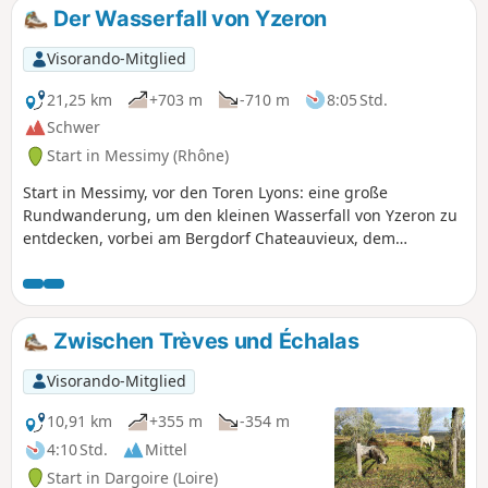
Der Wasserfall von Yzeron
Visorando-Mitglied
21,25 km
+703 m
-710 m
8:05 Std.
Schwer
Start in Messimy (Rhône)
Start in Messimy, vor den Toren Lyons: eine große
Rundwanderung, um den kleinen Wasserfall von Yzeron zu
entdecken, vorbei am Bergdorf Chateauvieux, dem
Aussichtspunkt Py-Froid und dem Dolmen in den Wäldern
von Faix. Anmerkung des Autors: Die Beschreibung wurde
vor langer Zeit verfasst. Überprüfen Sie die Bewertungen
undnutzen Sie vorzugsweisedie App Visorando
Zwischen Trèves und Échalas
Visorando-Mitglied
10,91 km
+355 m
-354 m
4:10 Std.
Mittel
Start in Dargoire (Loire)