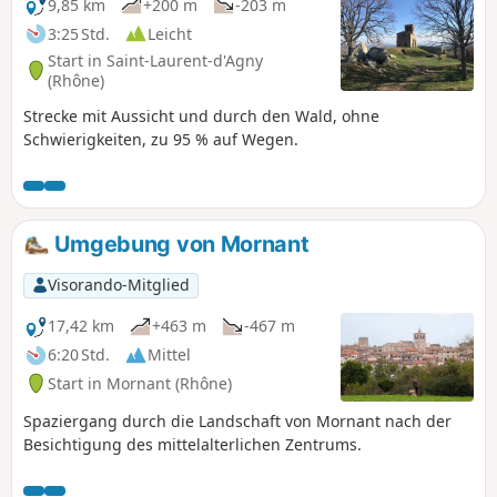
9,85 km
+200 m
-203 m
3:25 Std.
Leicht
Start in Saint-Laurent-d'Agny
(Rhône)
Strecke mit Aussicht und durch den Wald, ohne
Schwierigkeiten, zu 95 % auf Wegen.
Umgebung von Mornant
Visorando-Mitglied
17,42 km
+463 m
-467 m
6:20 Std.
Mittel
Start in Mornant (Rhône)
Spaziergang durch die Landschaft von Mornant nach der
Besichtigung des mittelalterlichen Zentrums.