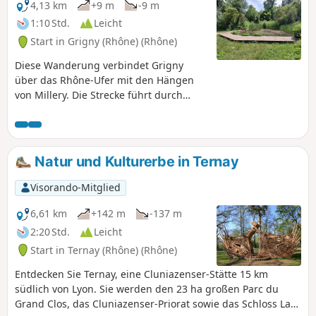
4,13 km
+9 m
-9 m
1:10 Std.
Leicht
Start in Grigny (Rhône) (Rhône)
Diese Wanderung verbindet Grigny
über das Rhône-Ufer mit den Hängen
von Millery. Die Strecke führt durch
bewaldete Gebiete und geschützte
Naturräume. Man entdeckt den
Lehrteich, die mit Rhône-Wasser
gespeiste Pumpstation, die Lônes und
Natur und Kulturerbe in Ternay
mehrere kleine Naturstrände am
Flussufer. Ausblicke auf das Rhône-Tal
Visorando-Mitglied
begleiten einen Großteil der
Wanderung.
6,61 km
+142 m
-137 m
2:20 Std.
Leicht
Start in Ternay (Rhône) (Rhône)
Entdecken Sie Ternay, eine Cluniazenser-Stätte 15 km
südlich von Lyon. Sie werden den 23 ha großen Parc du
Grand Clos, das Cluniazenser-Priorat sowie das Schloss La