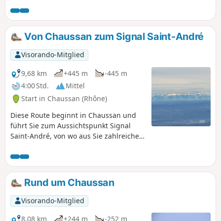
Von Chaussan zum Signal Saint-André
Visorando-Mitglied
9,68 km
+445 m
-445 m
4:00 Std.
Mittel
Start in Chaussan (Rhône)
Diese Route beginnt in Chaussan und
führt Sie zum Aussichtspunkt Signal
Saint-André, von wo aus Sie zahlreiche
atemberaubende Ausblicke auf das
Rhonetal und die Monts du Lyonnais
genießen können, ganz zu schweigen
von der herrlichen Aussicht (bei
Rund um Chaussan
schönem Wetter) auf die Alpenkette.Die
Strecke ist nicht besonders
Visorando-Mitglied
anspruchsvoll, für Familien geeignet,
bei Regen jedoch teilweise matschig.
8,08 km
+244 m
-252 m