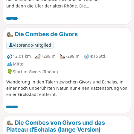
und dann die Ufer der alten Rhône. Die
restaurierten Lônes de Jaricot und Ciselande
beherbergen Biber.
Die Combes de Givors
Visorando-Mitglied
12,01 km
+298 m
-298 m
4:15 Std.
Mittel
Start in Givors (Rhône)
Wanderung in den Tälern zwischen Givors und Echalas, in
einer noch unberührten Natur, nur einen Katzensprung von
einer Großstadt entfernt.
Die Combes von Givors und das
Plateau d'Echalas (lange Version)