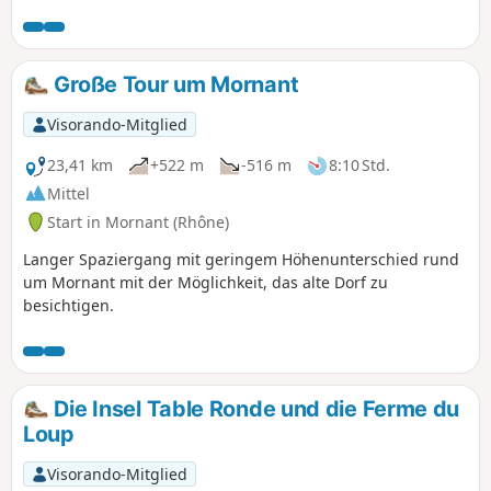
Porte (16. Jahrhundert) entdecken, das nur von außen
besichtigt werden kann.
Große Tour um Mornant
Visorando-Mitglied
23,41 km
+522 m
-516 m
8:10 Std.
Mittel
Start in Mornant (Rhône)
Langer Spaziergang mit geringem Höhenunterschied rund
um Mornant mit der Möglichkeit, das alte Dorf zu
besichtigen.
Die Insel Table Ronde und die Ferme du
Loup
Visorando-Mitglied