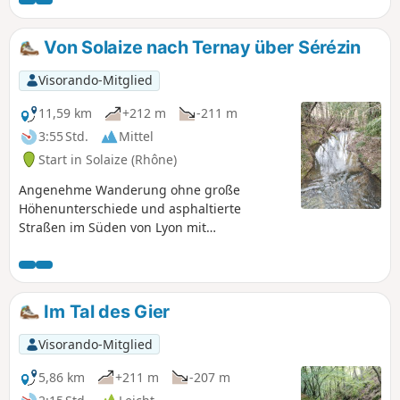
Von Solaize nach Ternay über Sérézin
Visorando-Mitglied
11,59 km
+212 m
-211 m
3:55 Std.
Mittel
Start in Solaize (Rhône)
Angenehme Wanderung ohne große
Höhenunterschiede und asphaltierte
Straßen im Süden von Lyon mit
abwechslungsreichen Landschaften und
schönen Ausblicken auf die Region.
Im Tal des Gier
Visorando-Mitglied
5,86 km
+211 m
-207 m