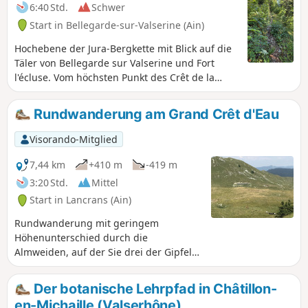
weiterzugehen.
6:40 Std.
Schwer
Start in Bellegarde-sur-Valserine (Ain)
Hochebene der Jura-Bergkette mit Blick auf die
Täler von Bellegarde sur Valserine und Fort
l'écluse. Vom höchsten Punkt des Crêt de la
Goutte aus hat man einen 360°-Panoramablick
auf den Naturpark Jura und den Genfer See auf
Rundwanderung am Grand Crêt d'Eau
der Genfer Seite, mit einem Horizont, der von
den Alpen, darunter dem Mont Blanc, dominiert
Visorando-Mitglied
wird.
7,44 km
+410 m
-419 m
3:20 Std.
Mittel
Start in Lancrans (Ain)
Rundwanderung mit geringem
Höhenunterschied durch die
Almweiden, auf der Sie drei der Gipfel
des Grand Crêt d'Eau (darunter den
höchsten Punkt) besuchen und einen
Der botanische Lehrpfad in Châtillon-
atemberaubenden Blick auf das Genfer
en-Michaille (Valserhône)