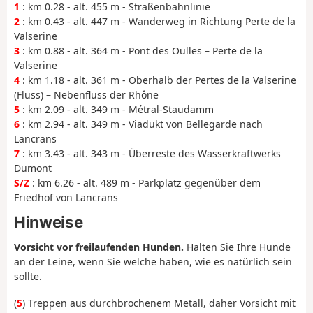
1
: km 0.28 - alt. 455 m - Straßenbahnlinie
2
: km 0.43 - alt. 447 m - Wanderweg in Richtung Perte de la
Valserine
3
: km 0.88 - alt. 364 m - Pont des Oulles – Perte de la
Valserine
4
: km 1.18 - alt. 361 m - Oberhalb der Pertes de la Valserine
(Fluss) – Nebenfluss der Rhône
5
: km 2.09 - alt. 349 m - Métral-Staudamm
6
: km 2.94 - alt. 349 m - Viadukt von Bellegarde nach
Lancrans
7
: km 3.43 - alt. 343 m - Überreste des Wasserkraftwerks
Dumont
S/Z
: km 6.26 - alt. 489 m - Parkplatz gegenüber dem
Friedhof von Lancrans
Hinweise
Vorsicht vor freilaufenden Hunden.
Halten Sie Ihre Hunde
an der Leine, wenn Sie welche haben, wie es natürlich sein
sollte.
(
5
) Treppen aus durchbrochenem Metall, daher Vorsicht mit