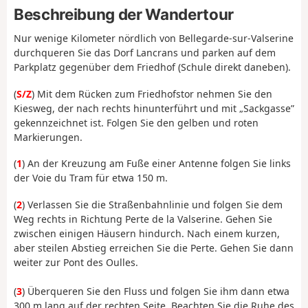
Beschreibung der Wandertour
Nur wenige Kilometer nördlich von Bellegarde-sur-Valserine
durchqueren Sie das Dorf Lancrans und parken auf dem
Parkplatz gegenüber dem Friedhof (Schule direkt daneben).
(
S/Z
) Mit dem Rücken zum Friedhofstor nehmen Sie den
Kiesweg, der nach rechts hinunterführt und mit „Sackgasse”
gekennzeichnet ist. Folgen Sie den gelben und roten
Markierungen.
(
1
) An der Kreuzung am Fuße einer Antenne folgen Sie links
der Voie du Tram für etwa 150 m.
(
2
) Verlassen Sie die Straßenbahnlinie und folgen Sie dem
Weg rechts in Richtung Perte de la Valserine. Gehen Sie
zwischen einigen Häusern hindurch. Nach einem kurzen,
aber steilen Abstieg erreichen Sie die Perte. Gehen Sie dann
weiter zur Pont des Oulles.
(
3
) Überqueren Sie den Fluss und folgen Sie ihm dann etwa
300 m lang auf der rechten Seite. Beachten Sie die Ruhe des