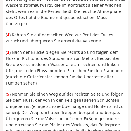
Wassers stromaufwärts, die im Kontrast zu seiner Wildheit
steht, wenn es in die Pertes fließt. Die feuchte Atmosphäre
des Ortes hat die Bäume mit gespenstischem Moos
überzogen.
(
4
) Kehren Sie auf demselben Weg zur Pont des Oulles
zurück und überqueren Sie erneut die Valserine.
(
3
) Nach der Brücke biegen Sie rechts ab und folgen dem
Fluss in Richtung des Staudamms von Métral. Beobachten
Sie die verschiedenen Wasserfälle am rechten und linken
Ufer, die in den Fluss münden. Erreichen Sie den Staudamm
(durch die Gitterfenster können Sie die Überreste alter
Pumpen sehen).
(
5
) Nehmen Sie einen Weg auf der rechten Seite und folgen
Sie dem Fluss, der von in den Fels gehauenen Schluchten
umgeben ist (einige schöne Überhänge und Höhlen sind zu
sehen). Der Weg führt über Treppen bergauf und bergab.
Überqueren Sie die Valserine auf einer Fußgängerbrücke
und erreichen Sie die Pfeiler des Viadukts, das Bellegarde
mit Lancrans verbindet (beachten Sie die beeindruckende