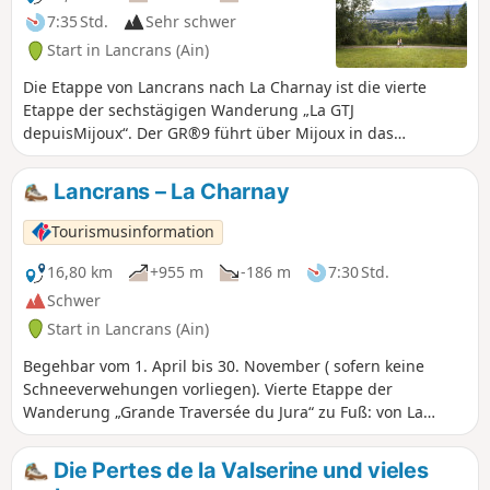
7:35 Std.
Sehr schwer
Start in Lancrans (Ain)
Die Etappe von Lancrans nach La Charnay ist die vierte
Etappe der sechstägigen Wanderung „La GTJ
depuisMijoux“. Der GR®9 führt über Mijoux in das
Departement Ain, bevor er den spektakulären Bergrücken
des Monts-Jura entlangführt und dabei den Crêt de la
Lancrans – La Charnay
Neige, den höchsten Punkt des Massivs, passiert.
Anschließend führt er hinunter nach Bellegarde-sur-
Tourismusinformation
Valserine, überquert das Plateau de Retord und überwindet
den Grand Colombier. Der Weg führt weiter nach Culoz und
16,80 km
+955 m
-186 m
7:30 Std.
ins Rhonetal, bevor er das Departement Ain verlässt, um
Schwer
nach Savoyen zu gelangen und seinen Weg nach Süden
Start in Lancrans (Ain)
fortzusetzen.
Begehbar vom 1. April bis 30. November ( sofern keine
Schneeverwehungen vorliegen). Vierte Etappe der
Wanderung „Grande Traversée du Jura“ zu Fuß: von La
Borne au Lion nach Culoz, in 6 Tagen. Die GTJ verbindet
Mandeure (Doubs) mit Culoz (Ain) in 15 bis 20 Tagen und
Die Pertes de la Valserine und vieles
durchquert dabei das Jura-Gebirge und den Regionalen