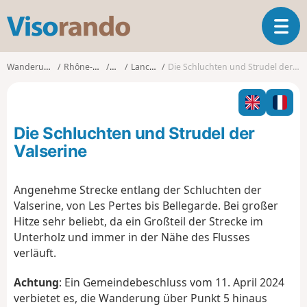
V
T
i
o
s
g
o
Wanderungen
Rhône-Alpes
Ain
Lancrans
Die Schluchten und Strudel der Valserine
g
r
l
a
e
n
n
d
Die Schluchten und Strudel der
a
o
v
Valserine
i
g
Angenehme Strecke entlang der Schluchten der
a
Valserine, von Les Pertes bis Bellegarde. Bei großer
t
i
Hitze sehr beliebt, da ein Großteil der Strecke im
o
Unterholz und immer in der Nähe des Flusses
n
verläuft.
Achtung
: Ein Gemeindebeschluss vom 11. April 2024
verbietet es, die Wanderung über Punkt 5 hinaus