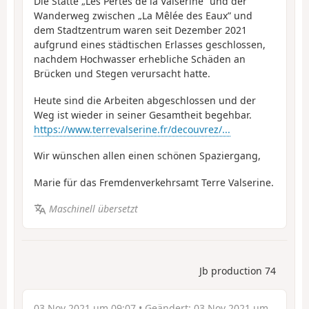
Die Stätte „Les Pertes de la Valserine” und der
Wanderweg zwischen „La Mêlée des Eaux” und
dem Stadtzentrum waren seit Dezember 2021
aufgrund eines städtischen Erlasses geschlossen,
nachdem Hochwasser erhebliche Schäden an
Brücken und Stegen verursacht hatte.
Heute sind die Arbeiten abgeschlossen und der
Weg ist wieder in seiner Gesamtheit begehbar.
https://www.terrevalserine.fr/decouvrez/...
Wir wünschen allen einen schönen Spaziergang,
Marie für das Fremdenverkehrsamt Terre Valserine.
Maschinell übersetzt
Jb production 74
03 Nov 2021 um 09:07
• Geändert:
03 Nov 2021 um