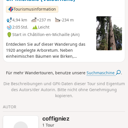
Seebecken und die Alpen genießen
können.
Tourismusinformation
4,94 km
+237 m
-234 m
2:05 Std.
Leicht
Start in Châtillon-en-Michaille (Ain)
Entdecken Sie auf dieser Wanderung das
1920 angelegte Arboretum. Neben
einheimischen Bäumen wie Birken,
Hainbuchen, Fichten usw. umfasst es auch
exotische Arten: Libanonzedern, Roteichen …
Für mehr Wandertouren, benutze unsere
Suchmaschine
.
Insgesamt sind etwa zwanzig Baumarten
katalogisiert und beschriftet.
Die Beschreibungen und GPX-Daten dieser Tour sind Eigentum
des Autors/der Autorin. Bitte nicht ohne Genehmigung
kopieren.
AUTOR
coffigniez
1 Tour