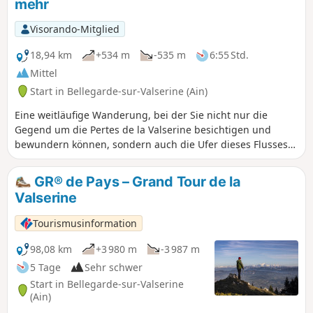
mehr
Naturpark Haut-Jura. Die hier vorgeschlagene Route
entspricht der zweiten Hälfte der Strecke.
Visorando-Mitglied
18,94 km
+534 m
-535 m
6:55 Std.
Mittel
Start in Bellegarde-sur-Valserine (Ain)
Eine weitläufige Wanderung, bei der Sie nicht nur die
Gegend um die Pertes de la Valserine besichtigen und
bewundern können, sondern auch die Ufer dieses Flusses
erkunden können, der das Relief im Laufe der Jahrhunderte
tief geprägt und im 19. Jahrhundert industrielle Aktivitäten
GR® de Pays – Grand Tour de la
ermöglicht hat.
Valserine
Tourismusinformation
98,08 km
+3 980 m
-3 987 m
5 Tage
Sehr schwer
Start in Bellegarde-sur-Valserine
(Ain)