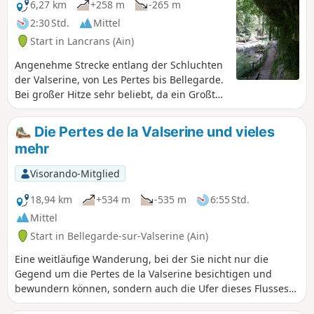
ins Rhonetal, bevor er das Departement Ain verlässt, um
6,27 km
+258 m
-265 m
nach Savoyen zu gelangen und seinen Weg nach Süden
2:30 Std.
Mittel
fortzusetzen.
Start in Lancrans (Ain)
Angenehme Strecke entlang der Schluchten
der Valserine, von Les Pertes bis Bellegarde.
Bei großer Hitze sehr beliebt, da ein Großteil
der Strecke im Unterholz und immer in der
Nähe des Flusses verläuft. Achtung: Ein
Die Pertes de la Valserine und vieles
Gemeindebeschluss vom 11. April 2024
mehr
verbietet es, die Wanderung über Punkt 5
hinaus entlang der Ufer der Valsorine
Visorando-Mitglied
fortzusetzen (Gehbrücken gesperrt).
18,94 km
+534 m
-535 m
6:55 Std.
Mittel
Start in Bellegarde-sur-Valserine (Ain)
Eine weitläufige Wanderung, bei der Sie nicht nur die
Gegend um die Pertes de la Valserine besichtigen und
bewundern können, sondern auch die Ufer dieses Flusses
erkunden können, der das Relief im Laufe der Jahrhunderte