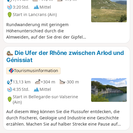
3:20 Std.
Mittel
Start in Lancrans (Ain)
Rundwanderung mit geringem
Höhenunterschied durch die
Almweiden, auf der Sie drei der Gipfel
des Grand Crêt d'Eau (darunter den
höchsten Punkt) besuchen und einen
Die Ufer der Rhône zwischen Arlod und
atemberaubenden Blick auf das Genfer
Génissiat
Seebecken und die Alpen genießen
können.
Tourismusinformation
13,13 km
+304 m
-300 m
4:35 Std.
Mittel
Start in Bellegarde-sur-Valserine
(Ain)
Auf diesem Weg können Sie die Flussufer entdecken, die
durch Fischerei, Geologie und Industrie eine Geschichte
erzählen. Machen Sie auf halber Strecke eine Pause auf
dem herrlichen, schattigen Aussichtspunkt.