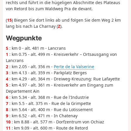
rechts und führt in die hügeligen Abschnitte des Plateaus
von Retord bis zum Waldweg Pra de devant.
(
15
) Biegen Sie dort links ab und folgen Sie dem Weg 2 km
lang bis nach La Charnay (
Z
).
Wegpunkte
S
: km 0 - alt. 481 m - Lancrans
1
: km 0.75 - alt. 499 m - Kreisverkehr – Ortsausgang von
Lancrans
2
: km 2.05 - alt. 356 m -
Perte de la Valserine
3
: km 4.13 - alt. 359 m - Parkplatz Berges
4
: km 4.29 - alt. 364 m - Dreiweg-Kreuzung: Rue Lafayette
5
: km 4.97 - alt. 361 m - Kreisverkehr am Eingang zum
Departement Ain
6
: km 5.34 - alt. 368 m - Rue de l'Industrie
7
: km 5.5 - alt. 375 m - Rue de la Grimpette
8
: km 5.64 - alt. 400 m - Rue du Lotissement
9
: km 6.52 - alt. 471 m - In Chatenay
10
: km 8.88 - alt. 577 m - Dorfzentrum von Ochiaz
11
: km 9.09 - alt. 600 m - Route de Retord