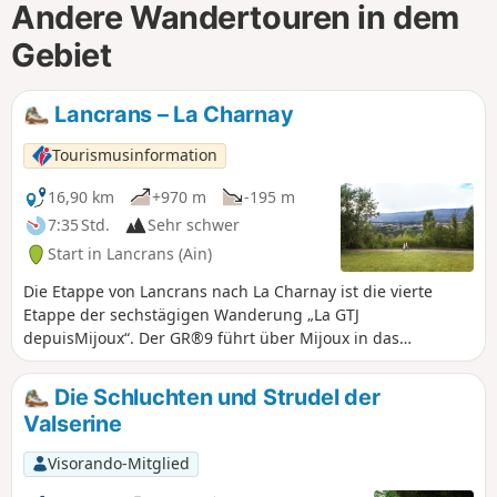
Andere Wandertouren in dem
Gebiet
Lancrans – La Charnay
Tourismusinformation
16,90 km
+970 m
-195 m
7:35 Std.
Sehr schwer
Start in Lancrans (Ain)
Die Etappe von Lancrans nach La Charnay ist die vierte
Etappe der sechstägigen Wanderung „La GTJ
depuisMijoux“. Der GR®9 führt über Mijoux in das
Departement Ain, bevor er den spektakulären Bergrücken
des Monts-Jura entlangführt und dabei den Crêt de la
Die Schluchten und Strudel der
Neige, den höchsten Punkt des Massivs, passiert.
Valserine
Anschließend führt er hinunter nach Bellegarde-sur-
Valserine, überquert das Plateau de Retord und überwindet
Visorando-Mitglied
den Grand Colombier. Der Weg führt weiter nach Culoz und