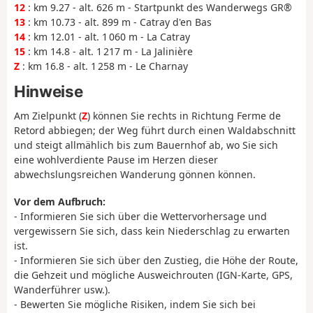
12
: km 9.27 - alt. 626 m - Startpunkt des Wanderwegs GR®
13
: km 10.73 - alt. 899 m - Catray d'en Bas
14
: km 12.01 - alt. 1 060 m - La Catray
15
: km 14.8 - alt. 1 217 m - La Jalinière
Z
: km 16.8 - alt. 1 258 m - Le Charnay
Hinweise
Am Zielpunkt (
Z
) können Sie rechts in Richtung Ferme de
Retord abbiegen; der Weg führt durch einen Waldabschnitt
und steigt allmählich bis zum Bauernhof ab, wo Sie sich
eine wohlverdiente Pause im Herzen dieser
abwechslungsreichen Wanderung gönnen können.
Vor dem Aufbruch:
- Informieren Sie sich über die Wettervorhersage und
vergewissern Sie sich, dass kein Niederschlag zu erwarten
ist.
- Informieren Sie sich über den Zustieg, die Höhe der Route,
die Gehzeit und mögliche Ausweichrouten (IGN-Karte, GPS,
Wanderführer usw.).
- Bewerten Sie mögliche Risiken, indem Sie sich bei