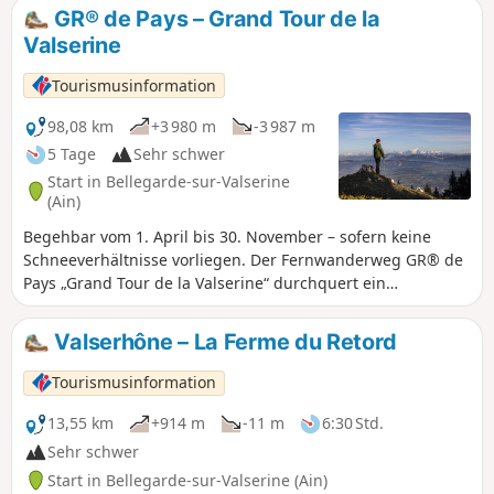
tief geprägt und im 19. Jahrhundert industrielle Aktivitäten
GR® de Pays – Grand Tour de la
ermöglicht hat.
Valserine
Tourismusinformation
98,08 km
+3 980 m
-3 987 m
5 Tage
Sehr schwer
Start in Bellegarde-sur-Valserine
(Ain)
Begehbar vom 1. April bis 30. November – sofern keine
Schneeverhältnisse vorliegen. Der Fernwanderweg GR® de
Pays „Grand Tour de la Valserine“ durchquert ein
weitläufiges Gebiet im Departement Ain. Diese
Rundwanderroute führt durch den Regionalen Naturpark
Valserhône – La Ferme du Retord
Haut-Jura und durchquert die kontrastreichen Landschaften
des Plateaus von Retord, des Valserine-Tals, des Pays de
Tourismusinformation
Gex und der Haute Chaîne du Jura. Ein Teil der Strecke führt
durch das Nationale Naturschutzgebiet der Haute Chaîne
13,55 km
+914 m
-11 m
6:30 Std.
du Jura, für das besondere Vorschriften gelten:Hunde sind
Sehr schwer
verboten, auch wennsie an der Leine geführt werden,
Start in Bellegarde-sur-Valserine (Ain)
ebenso wie das Zelten.Bitte halten Sie sich an diese Regeln,