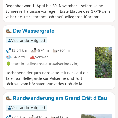
um den Reichtum dieser außergewöhnlichen Umgebung zu
Begehbar vom 1. April bis 30. November – sofern keine
bewahren.
Schneeverhältnisse vorliegen. Erste Etappe des GRP® de la
Valserine. Der Start am Bahnhof Bellegarde führt am
Schloss Mussel und dem Weiler Ochiaz vorbei, bevor die
Route zum Plateau de Retord ansteigt. Nach 1,5 Stunden
Die Wassergrate
Aufstieg durch den Wald erwartet Sie ein herrlicher
Ausblick auf das Jura-Gebirge und die Alpen. Die Etappe
Visorando-Mitglied
endet in La Charnay, mit der Möglichkeit, in der Ferme de
Retord zu übernachten oder bis zur Refuge de la Conay
13,54 km
+974 m
-964 m
weiterzugehen.
6:40 Std.
Schwer
Start in Bellegarde-sur-Valserine (Ain)
Hochebene der Jura-Bergkette mit Blick auf die
Täler von Bellegarde sur Valserine und Fort
l'écluse. Vom höchsten Punkt des Crêt de la
Goutte aus hat man einen 360°-Panoramablick
auf den Naturpark Jura und den Genfer See auf
Rundwanderung am Grand Crêt d'Eau
der Genfer Seite, mit einem Horizont, der von
den Alpen, darunter dem Mont Blanc, dominiert
Visorando-Mitglied
wird.
7,44 km
+410 m
-419 m