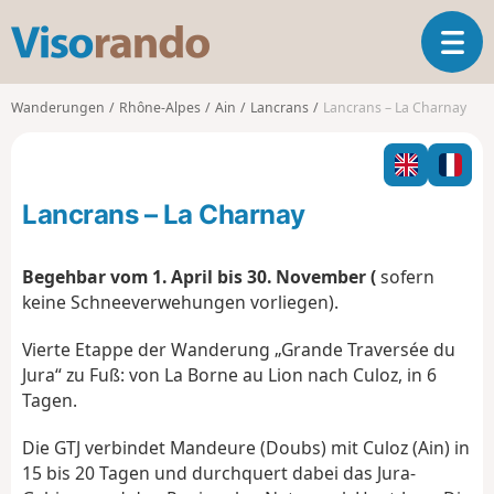
V
T
i
o
s
g
o
Wanderungen
Rhône-Alpes
Ain
Lancrans
Lancrans – La Charnay
g
r
l
a
e
n
n
d
Lancrans – La Charnay
a
o
v
i
Begehbar vom 1. April bis 30. November (
sofern
g
keine Schneeverwehungen vorliegen).
a
t
Vierte Etappe der Wanderung „Grande Traversée du
i
Jura“ zu Fuß: von La Borne au Lion nach Culoz, in 6
o
Tagen.
n
Die GTJ verbindet Mandeure (Doubs) mit Culoz (Ain) in
15 bis 20 Tagen und durchquert dabei das Jura-