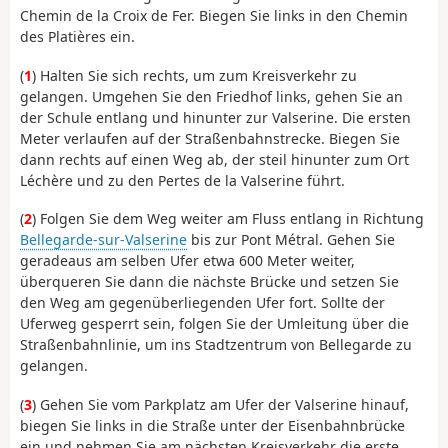
Chemin de la Croix de Fer. Biegen Sie links in den Chemin
des Platières ein.
(
1
) Halten Sie sich rechts, um zum Kreisverkehr zu
gelangen. Umgehen Sie den Friedhof links, gehen Sie an
der Schule entlang und hinunter zur Valserine. Die ersten
Meter verlaufen auf der Straßenbahnstrecke. Biegen Sie
dann rechts auf einen Weg ab, der steil hinunter zum Ort
Léchère und zu den Pertes de la Valserine führt.
(
2
) Folgen Sie dem Weg weiter am Fluss entlang in Richtung
Bellegarde-sur-Valserine
bis zur Pont Métral. Gehen Sie
geradeaus am selben Ufer etwa 600 Meter weiter,
überqueren Sie dann die nächste Brücke und setzen Sie
den Weg am gegenüberliegenden Ufer fort. Sollte der
Uferweg gesperrt sein, folgen Sie der Umleitung über die
Straßenbahnlinie, um ins Stadtzentrum von Bellegarde zu
gelangen.
(
3
) Gehen Sie vom Parkplatz am Ufer der Valserine hinauf,
biegen Sie links in die Straße unter der Eisenbahnbrücke
ein und nehmen Sie am nächsten Kreisverkehr die erste