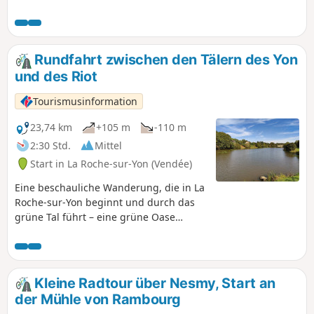
Weilern, einigen schönen Anwesen, kleinen Straßen und
Wegen im Schatten von Hecken. Aber auch Venansault mit
seinen Seen und kleinen geheimen Passagen, weit weg von
lauten und befahrenen Straßen. Auf dieser kleinen
Rundfahrt zwischen den Tälern des Yon
Rundstrecke können Sie herumfahren, ohne vom Verkehr
und des Riot
auf den Hauptstraßen gestört zu werden.
Tourismusinformation
23,74 km
+105 m
-110 m
2:30 Std.
Mittel
Start in La Roche-sur-Yon (Vendée)
Eine beschauliche Wanderung, die in La
Roche-sur-Yon beginnt und durch das
grüne Tal führt – eine grüne Oase
inmitten der Stadt –, gefolgt von einer
Strecke durch die Bocage-Landschaft bis
zum Bois de Girondin. Weiter geht es
durch das sehr abgeschiedene Riot-Tal,
Kleine Radtour über Nesmy, Start an
einen bevorzugten Lebensraum des
der Mühle von Rambourg
Europäischen Otters, und anschließend