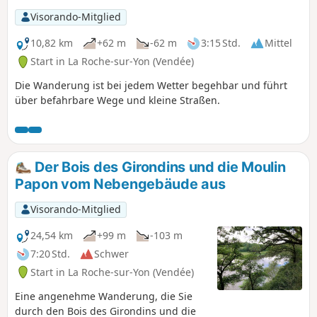
werden. Informationen zu den Besichtigungen finden Sie
Visorando-Mitglied
unter: OT la Roche-sur-Yon
10,82 km
+62 m
-62 m
3:15 Std.
Mittel
Start in La Roche-sur-Yon (Vendée)
Die Wanderung ist bei jedem Wetter begehbar und führt
über befahrbare Wege und kleine Straßen.
Der Bois des Girondins und die Moulin
Papon vom Nebengebäude aus
Visorando-Mitglied
24,54 km
+99 m
-103 m
7:20 Std.
Schwer
Start in La Roche-sur-Yon (Vendée)
Eine angenehme Wanderung, die Sie
durch den Bois des Girondins und die