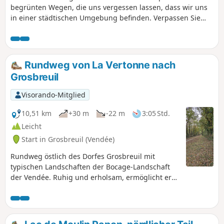
begrünten Wegen, die uns vergessen lassen, dass wir uns
in einer städtischen Umgebung befinden. Verpassen Sie
nicht das von der Gemeinde angelegte Pflanzenlabyrinth
auf halber Strecke. Rund um die Teiche sind einige Libellen
zu sehen.
Rundweg von La Vertonne nach
Grosbreuil
Visorando-Mitglied
10,51 km
+30 m
-22 m
3:05 Std.
Leicht
Start in Grosbreuil (Vendée)
Rundweg östlich des Dorfes Grosbreuil mit
typischen Landschaften der Bocage-Landschaft
der Vendée. Ruhig und erholsam, ermöglicht er
die Entdeckung einer vielfältigen Flora, eines
schönen Hohlwegs und des Wanderwegs „Sentier
des Gaulois”.