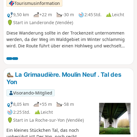
interessant ist der kleine Steinbrunnen, der
Tourismusinformation
einst die Wasserversorgung des Dorfes
Mortevieille sicherstellte.
9,50 km
+22 m
-30 m
2:45 Std.
Leicht
Start in Landeronde (Vendée)
Diese Wanderung sollte in der Trockenzeit unternommen
werden, da der Weg im Waldgebiet im Winter schlammig
wird. Die Route führt über einen Hohlweg und wechselt
zwischen offenen und bewaldeten Gebieten, was sie zu
einer angenehmen Wanderung macht. Die verschiedenen
Biotope begünstigen eine schöne Artenvielfalt. Es ist nicht
unmöglich, dass Sie auf ein Eichhörnchen treffen, das
La Grimaudière. Moulin Neuf . Tal des
schnell davonhuscht, den Eingang zum Nest eines
Yon
Buntspechts oder Spuren von Rehen und Wildschweinen
entdecken und den Gesang der Meisen hören.
Visorando-Mitglied
8,05 km
+55 m
-58 m
2:25 Std.
Leicht
Start in La Roche-sur-Yon (Vendée)
Ein kleines Stückchen Tal, das noch
unberührt ist! Der Yon, noch recht