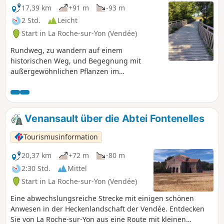
Mauersegler fliegen. Im Sommer stehen
17,39 km
+91 m
-93 m
Freizeitangebote für Groß und Klein zur
2 Std.
Leicht
Verfügung.
Start in La Roche-sur-Yon (Vendée)
Rundweg, zu wandern auf einem
historischen Weg, und Begegnung mit
außergewöhnlichen Pflanzen im
gleichnamigen Gemüsegarten. Dieser
Rundweg durch die Heckenlandschaft,
inmitten von Wiesen und Hecken, weist
keine besonderen Schwierigkeiten auf. Seien
Venansault über die Abtei Fontenelles
Sie jedoch an Kreisverkehren und stark
befahrenen Hauptstraßen vorsichtig.
Tourismusinformation
20,37 km
+72 m
-80 m
2:30 Std.
Mittel
Start in La Roche-sur-Yon (Vendée)
Eine abwechslungsreiche Strecke mit einigen schönen
Anwesen in der Heckenlandschaft der Vendée. Entdecken
Sie von La Roche-sur-Yon aus eine Route mit kleinen