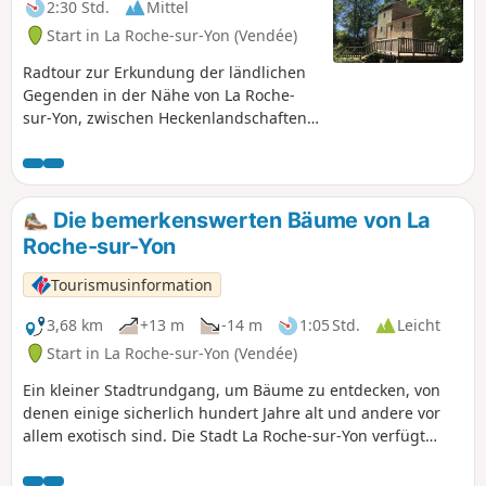
2:30 Std.
Mittel
Start in La Roche-sur-Yon (Vendée)
Radtour zur Erkundung der ländlichen
Gegenden in der Nähe von La Roche-
sur-Yon, zwischen Heckenlandschaften,
Teichen und Flüssen.
Die bemerkenswerten Bäume von La
Roche-sur-Yon
Tourismusinformation
3,68 km
+13 m
-14 m
1:05 Std.
Leicht
Start in La Roche-sur-Yon (Vendée)
Ein kleiner Stadtrundgang, um Bäume zu entdecken, von
denen einige sicherlich hundert Jahre alt und andere vor
allem exotisch sind. Die Stadt La Roche-sur-Yon verfügt
über zahlreiche Grünflächen mit einer Vielzahl von Pflanzen
– eine andere Art, eine Stadt zu entdecken.