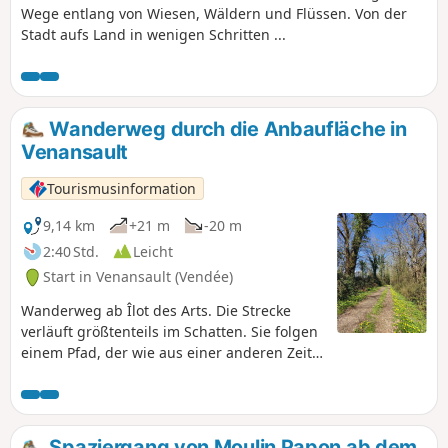
Wege entlang von Wiesen, Wäldern und Flüssen. Von der
Stadt aufs Land in wenigen Schritten ...
Wanderweg durch die Anbaufläche in
Venansault
Tourismusinformation
9,14 km
+21 m
-20 m
2:40 Std.
Leicht
Start in Venansault (Vendée)
Wanderweg ab Îlot des Arts. Die Strecke
verläuft größtenteils im Schatten. Sie folgen
einem Pfad, der wie aus einer anderen Zeit
wirkt; der Ursprung dieses Weges ist
sicherlich sehr alt. Das Besondere an dieser
Route: die Ruhe und die Atmosphäre, sich
an einem unberührten Ort inmitten von vom
Spaziergang von Moulin Papon ab dem