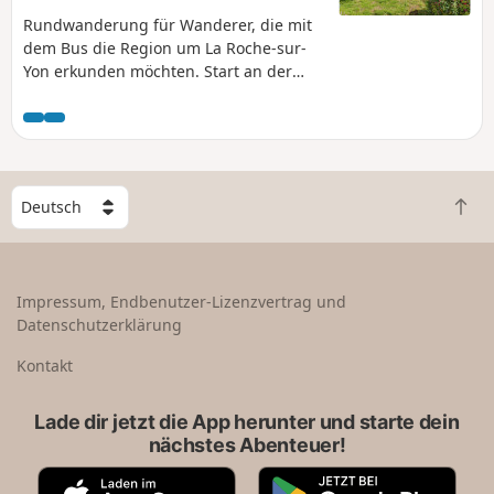
Rundwanderung für Wanderer, die mit
dem Bus die Region um La Roche-sur-
Yon erkunden möchten. Start an der
Haltestelle „Berthelière“ der Linie 10
zwischen La Roche-sur-Yon und
Dompierre-sur-Yon. Sie besuchen das
alte Dorf, bevor Sie die Rundwanderung
um den See machen. Anfahrt mit der
W
Buslinie 10 – Haltestelle Berthelière
Z
ä
u
h
r
l
ü
e
Impressum, Endbenutzer-Lizenzvertrag und
c
e
Datenschutzerklärung
k
i
n
n
Kontakt
a
L
c
a
Lade dir jetzt die App herunter und starte dein
h
n
nächstes Abenteuer!
o
d
b
A
G