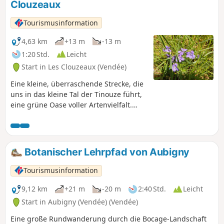
Clouzeaux
Tourismusinformation
4,63 km
+13 m
-13 m
1:20 Std.
Leicht
Start in Les Clouzeaux (Vendée)
Eine kleine, überraschende Strecke, die
uns in das kleine Tal der Tinouze führt,
eine grüne Oase voller Artenvielfalt.
Zahlreiche Informationstafeln säumen
die Tinouze, halten Sie also die Augen
offen.
Botanischer Lehrpfad von Aubigny
Tourismusinformation
9,12 km
+21 m
-20 m
2:40 Std.
Leicht
Start in Aubigny (Vendée) (Vendée)
Eine große Rundwanderung durch die Bocage-Landschaft