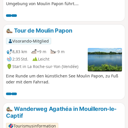
Umgebung von Moulin Papon führt.
Zwei etwas schwierigere Passagen:
nach der Brücke bei Bertheliére und die
Furt am Ruisseau des Coux. Siehe
Praktische Informationen.
Tour de Moulin Papon
Visorando-Mitglied
8,83 km
+9 m
-9 m
2:35 Std.
Leicht
Start in La Roche-sur-Yon (Vendée)
Eine Runde um den künstlichen See Moulin Papon, zu Fuß
oder mit dem Fahrrad.
Wanderweg Agathéa in Mouilleron-le-
Captif
Tourismusinformation