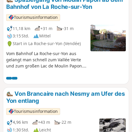
Menschen gestalteten Landschaften zu
Bahnhof von La Roche-sur-Yon
befinden.
Tourismusinformation
11,18 km
+31 m
-31 m
3:15 Std.
Mittel
Start in La Roche-sur-Yon (Vendée)
Vom Bahnhof La Roche-sur-Yon aus
gelangt man schnell zum Vallée Verte
und zum großen Lac de Moulin Papon.
Die Stadt verfügt über zahlreiche
Grünflächen, und in ihrer Mitte fließt
ein Fluss, der Yon, ein wahrer
Grünkorridor, der sie von Norden nach
Von Brancaire nach Nesmy am Ufer des
Süden durchzieht.
Yon entlang
Tourismusinformation
4,96 km
+43 m
-22 m
1:30 Std.
Leicht