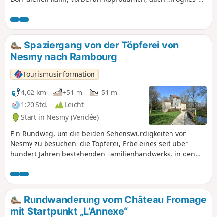
genannt – jahrhundertealte Bäume, die vom
landwirtschaftlichen Leben vergangener Zeiten erzählen.
Spaziergang von der Töpferei von
Nesmy nach Rambourg
Tourismusinformation
4,02 km
+51 m
-51 m
1:20 Std.
Leicht
Start in Nesmy (Vendée)
Ein Rundweg, um die beiden Sehenswürdigkeiten von
Nesmy zu besuchen: die Töpferei, Erbe eines seit über
hundert Jahren bestehenden Familienhandwerks, in den
Schulferien werden Führungen organisiert, und die Mühle
von Rambourg, die letzte noch intakte Wassermühle im Yon-
Tal, ein prächtiges mechanisches Universum, das Jules
Verne würdig ist. Die Mühle kann jeden Sommer und bei
Rundwanderung vom Château Fromage
Veranstaltungen besichtigt werden. Im Sommer können
mit Startpunkt „L’Annexe“
auch die Gärten des Schlosses von Nesmy besichtigt