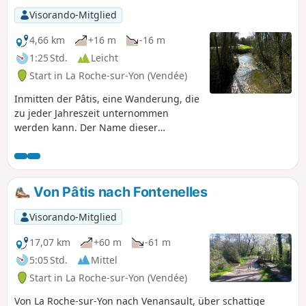
Visorando-Mitglied
4,66 km
+16 m
-16 m
1:25 Std.
Leicht
Start in La Roche-sur-Yon (Vendée)
Inmitten der Pâtis, eine Wanderung, die
zu jeder Jahreszeit unternommen
werden kann. Der Name dieser
Wanderung entsprang meiner Fantasie,
als ich den Weg zum „Grand Pâtis”
einschlug, der außerhalb der Route
liegt. Die Routen wurden von
Von Pâtis nach Fontenelles
Wanderern angelegt. Ein Pâtis ist eine
Brachwiese oder eine Weide für Vieh.
Visorando-Mitglied
17,07 km
+60 m
-61 m
5:05 Std.
Mittel
Start in La Roche-sur-Yon (Vendée)
Von La Roche-sur-Yon nach Venansault, über schattige