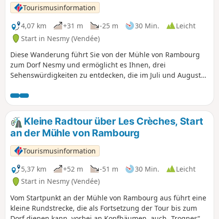
entlang des nördlichen Teils des Lac de
Tourismusinformation
Moulin Papon, um dieses wahre
Patchwork aus Landschaften
4,07 km
+31 m
-25 m
30 Min.
Leicht
abzurunden!
Start in Nesmy (Vendée)
Diese Wanderung führt Sie von der Mühle von Rambourg
zum Dorf Nesmy und ermöglicht es Ihnen, drei
Sehenswürdigkeiten zu entdecken, die im Juli und August
besichtigt werden können: die Mühle von Rambourg, die
Töpferei von Nesmy und den Park des Schlosses von Nesmy.
Kleine Radtour über Les Crèches, Start
an der Mühle von Rambourg
Tourismusinformation
5,37 km
+52 m
-51 m
30 Min.
Leicht
Start in Nesmy (Vendée)
Vom Startpunkt an der Mühle von Rambourg aus führt eine
kleine Rundstrecke, die als Fortsetzung der Tour bis zum
Dorf dienen kann, vorbei an Kopfbäumen, auch „Trognes“