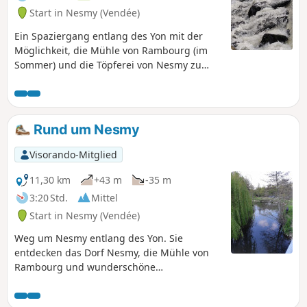
Start in Nesmy (Vendée)
Ein Spaziergang entlang des Yon mit der
Möglichkeit, die Mühle von Rambourg (im
Sommer) und die Töpferei von Nesmy zu
besuchen. Diese Route beginnt an der
Bushaltestelle „Brancaire” der Linie 14, aber
Sie können Ihr Auto auch auf dem Parkplatz
am Ufer des Yon abstellen und die
Rund um Nesmy
Wanderung als Rundweg machen.
Visorando-Mitglied
11,30 km
+43 m
-35 m
3:20 Std.
Mittel
Start in Nesmy (Vendée)
Weg um Nesmy entlang des Yon. Sie
entdecken das Dorf Nesmy, die Mühle von
Rambourg und wunderschöne
Landschaften.