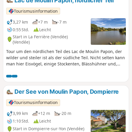
Lac de Moulin Papon, nördlicher Teil
Tourismusinformation
3,27 km
+7 m
-7 m
0:55 Std.
Leicht
Start in La Ferrière (Vendée)
(Vendée)
Tour um den nördlichen Teil des Lac de Moulin Papon, der
wilder und steiler ist als der südliche Teil. Nicht selten kann
man hier Eisvögel, einige Stockenten, Blässhühner und,
seltener, Gänse beobachten. Bei einem Abstecher in den
Weiler La Berthelière kann man renovierte alte Häuser
bewundern, die einfach wunderschön sind. Start in der
Gemeinde La Ferrière und gesamte Strecke in der
Der See von Moulin Papon, Dompierre
Gemeinde Dompierre-sur-Yon.
Tourismusinformation
3,99 km
+12 m
-20 m
1:10 Std.
Leicht
Start in Dompierre-sur-Yon (Vendée)