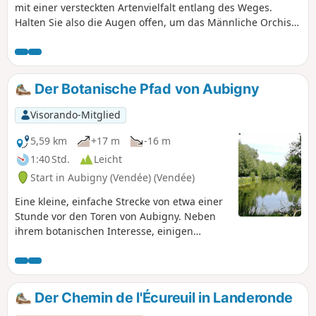
mit einer versteckten Artenvielfalt entlang des Weges.
Halten Sie also die Augen offen, um das Männliche Orchis,
die Große Affodille und zahlreiche Kopfbäume zu
entdecken. Die Wanderung wird ab der Bushaltestelle
„Église“ beschrieben, der Startpunkt befindet sich jedoch
auf dem Parkplatz des Sportkomplexes von Aubigny.
Der Botanische Pfad von Aubigny
Visorando-Mitglied
5,59 km
+17 m
-16 m
1:40 Std.
Leicht
Start in Aubigny (Vendée) (Vendée)
Eine kleine, einfache Strecke von etwa einer
Stunde vor den Toren von Aubigny. Neben
ihrem botanischen Interesse, einigen
bemerkenswerten Arten, ist auch die Fauna
nicht zu verachten. Begegnen Sie einer
Hirschkuh, die ebenso überrascht ist wie Sie,
einem Kuckuck, einem Raubvogel oder
Der Chemin de l'Écureuil in Landeronde
einem Chor von Kröten. Historisch