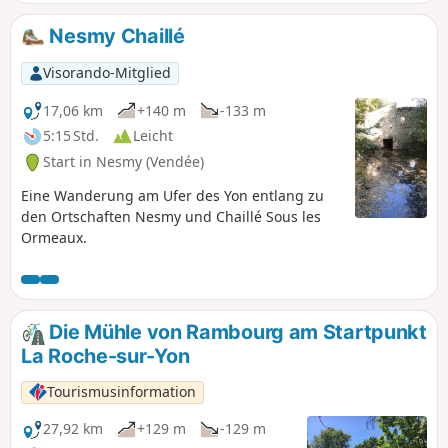
Nesmy Chaillé
Visorando-Mitglied
17,06 km
+140 m
-133 m
5:15 Std.
Leicht
Start in Nesmy (Vendée)
Eine Wanderung am Ufer des Yon entlang zu
den Ortschaften Nesmy und Chaillé Sous les
Ormeaux.
Die Mühle von Rambourg am Startpunkt
La Roche-sur-Yon
Tourismusinformation
27,92 km
+129 m
-129 m