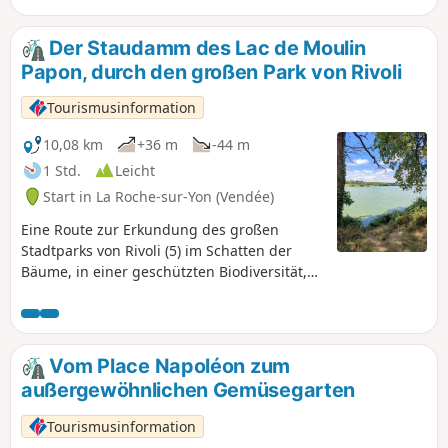
Der Staudamm des Lac de Moulin
Papon, durch den großen Park von Rivoli
Tourismusinformation
10,08 km
+36 m
-44 m
1 Std.
Leicht
Start in La Roche-sur-Yon (Vendée)
Eine Route zur Erkundung des großen
Stadtparks von Rivoli (5) im Schatten der
Bäume, in einer geschützten Biodiversität,
und des Staudamms des Lac de Moulin
Papon (10). Dieser See dient der
Trinkwasserversorgung der Stadt La Roche-
sur-Yon. Von der Staumauer aus kann man
Vom Place Napoléon zum
die Wasseraufbereitungsanlage
außergewöhnlichen Gemüsegarten
beobachten. Auf dem See kann man Möwen
und Kormorane beobachten, vom Ufer aus
Tourismusinformation
sieht man häufig Eisvögel, Schwalben und