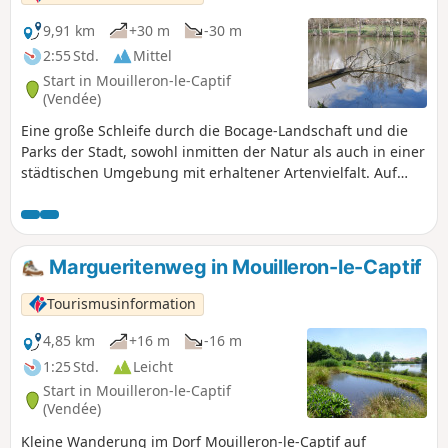
9,91 km
+30 m
-30 m
2:55 Std.
Mittel
Start in Mouilleron-le-Captif
(Vendée)
Eine große Schleife durch die Bocage-Landschaft und die
Parks der Stadt, sowohl inmitten der Natur als auch in einer
städtischen Umgebung mit erhaltener Artenvielfalt. Auf
dieser Strecke können Sie das Schloss im Park von Beaupuy,
die Hohlwege mit Kopfbäumen und den Park mit Teichen
und Freizeiteinrichtungen bewundern. Die Markierung des
Weges wurde umgekehrt, gehen Sie also in Richtung Punkt
Margueritenweg in Mouilleron-le-Captif
15.
Tourismusinformation
4,85 km
+16 m
-16 m
1:25 Std.
Leicht
Start in Mouilleron-le-Captif
(Vendée)
Kleine Wanderung im Dorf Mouilleron-le-Captif auf