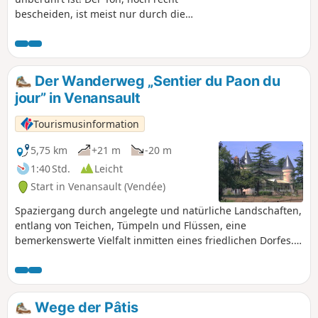
bescheiden, ist meist nur durch die
Bäume hindurch zu sehen, aber was für
eine Vegetation! Es ist ein Fest für Augen
und Ohren, denn die Vögel begleiten uns.
Der Wanderweg „Sentier du Paon du
jour” in Venansault
Tourismusinformation
5,75 km
+21 m
-20 m
1:40 Std.
Leicht
Start in Venansault (Vendée)
Spaziergang durch angelegte und natürliche Landschaften,
entlang von Teichen, Tümpeln und Flüssen, eine
bemerkenswerte Vielfalt inmitten eines friedlichen Dorfes.
Entlang der Strecke können Sie Graureiher, Eisvögel,
Buntspechte und andere Tiere beobachten.
Wege der Pâtis