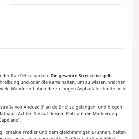
n der Rue Pélico parken.
Die gesamte Strecke ist gelb
chreibung und/oder die Karte halten, um zu wissen, welchen
Viele Wanderer haben die zu langen Asphaltabschnitte nicht
tstraße von Anduze (Plan de Brie) zu gelangen, und biegen
Rathaus. Achten Sie auf diesem Platz auf die Markierung
Capélans”.
ng Fontaine Pradier und dem gleichnamigen Brunnen, halten
 der leicht ansteigenden Straße (Route de Saint-Félix),