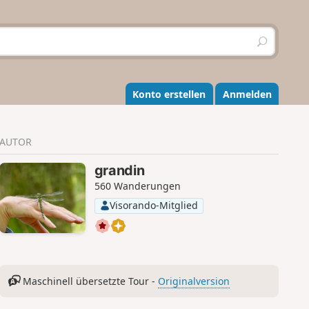
S
u
c
h
e
Konto erstellen
Anmelden
n
AUTOR
grandin
560 Wanderungen
Visorando-Mitglied
Maschinell übersetzte Tour -
Originalversion