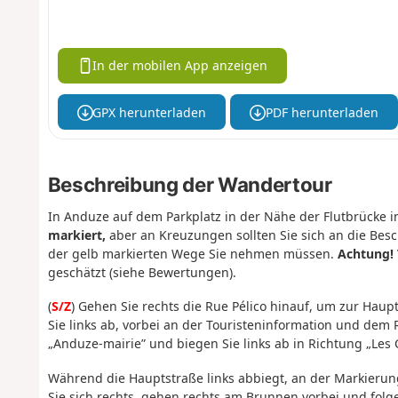
In der mobilen App anzeigen
GPX herunterladen
PDF herunterladen
Beschreibung der Wandertour
In Anduze auf dem Parkplatz in der Nähe der Flutbrücke i
markiert,
aber an Kreuzungen sollten Sie sich an die Bes
der gelb markierten Wege Sie nehmen müssen.
Achtung!
geschätzt (siehe Bewertungen).
(
S/Z
) Gehen Sie rechts die Rue Pélico hinauf, um zur Haup
Sie links ab, vorbei an der Touristeninformation und dem 
„Anduze-mairie” und biegen Sie links ab in Richtung „Les 
Während die Hauptstraße links abbiegt, an der Markieru
Sie sich rechts, gehen rechts am Brunnen vorbei und folgen