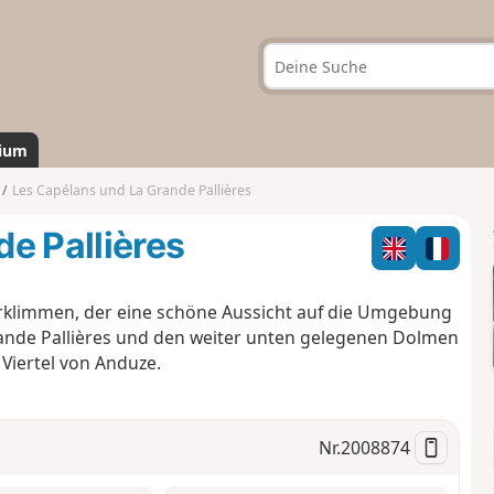
ium
Les Capélans und La Grande Pallières
e Pallières
 erklimmen, der eine schöne Aussicht auf die Umgebung
nde Pallières und den weiter unten gelegenen Dolmen
Viertel von Anduze.
Nr.
2008874