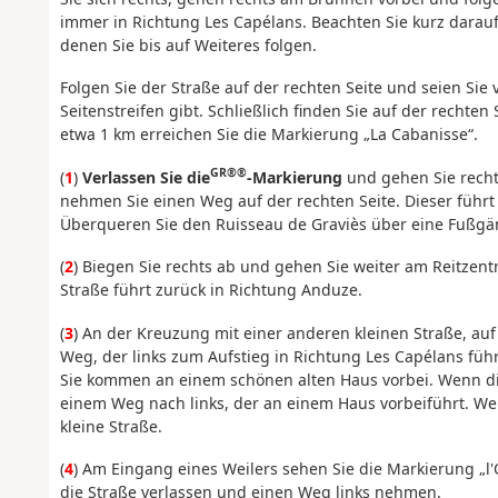
immer in Richtung Les Capélans. Beachten Sie kurz darau
denen Sie bis auf Weiteres folgen.
Folgen Sie der Straße auf der rechten Seite und seien Sie
Seitenstreifen gibt. Schließlich finden Sie auf der recht
etwa 1 km erreichen Sie die Markierung „La Cabanisse“.
GR®®
(
1
)
Verlassen Sie die
-Markierung
und gehen Sie recht
nehmen Sie einen Weg auf der rechten Seite. Dieser führt 
Überqueren Sie den Ruisseau de Graviès über eine Fußgä
(
2
) Biegen Sie rechts ab und gehen Sie weiter am Reitzent
Straße führt zurück in Richtung Anduze.
(
3
) An der Kreuzung mit einer anderen kleinen Straße, au
Weg, der links zum Aufstieg in Richtung Les Capélans führ
Sie kommen an einem schönen alten Haus vorbei. Wenn die
einem Weg nach links, der an einem Haus vorbeiführt. We
kleine Straße.
(
4
) Am Eingang eines Weilers sehen Sie die Markierung „l'
die Straße verlassen und einen Weg links nehmen.