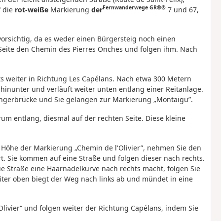
Fernwanderwege GR®®
f die
rot-weiße
Markierung
der
7 und 67,
 vorsichtig, da es weder einen Bürgersteig noch einen
en Seite den Chemin des Pierres Onches und folgen ihm. Nach
s weiter in Richtung Les Capélans. Nach etwa 300 Metern
hinunter und verläuft weiter unten entlang einer Reitanlage.
ngerbrücke und Sie gelangen zur Markierung „Montaigu”.
rum entlang, diesmal auf der rechten Seite. Diese kleine
f Höhe der Markierung „Chemin de l'Olivier”, nehmen Sie den
t. Sie kommen auf eine Straße und folgen dieser nach rechts.
 Straße eine Haarnadelkurve nach rechts macht, folgen Sie
iter oben biegt der Weg nach links ab und mündet in eine
Olivier“ und folgen weiter der Richtung Capélans, indem Sie