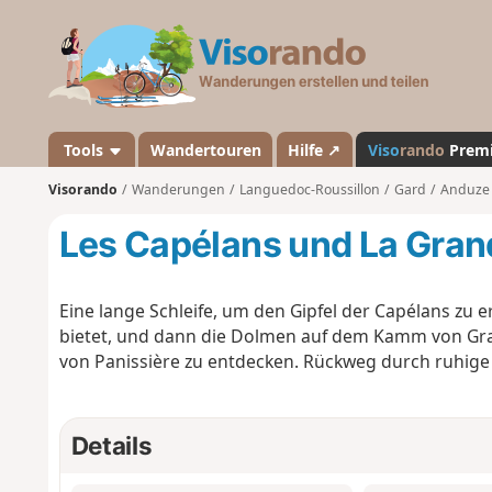
V
i
s
o
r
a
Tools
Wandertouren
Hilfe ↗
Viso
rando
Prem
n
Visorando
Wanderungen
Languedoc-Roussillon
Gard
Anduze
d
o
Les Capélans und La Grand
Eine lange Schleife, um den Gipfel der Capélans zu
bietet, und dann die Dolmen auf dem Kamm von Gra
von Panissière zu entdecken. Rückweg durch ruhige 
Details