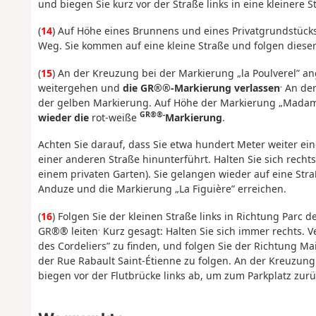
und biegen Sie kurz vor der Straße links in eine kleinere 
(
14
) Auf Höhe eines Brunnens und eines Privatgrundstück
Weg. Sie kommen auf eine kleine Straße und folgen dieser
(
15
) An der Kreuzung bei der Markierung „la Poulverel”
.
weitergehen und
die GR®®-Markierung verlassen
An den
der gelben Markierung. Auf Höhe der Markierung „Madame
GR®®-
wieder die
rot-weiße
Markierung
.
Achten Sie darauf, dass Sie etwa hundert Meter weiter ein
einer anderen Straße hinunterführt. Halten Sie sich rechts
einem privaten Garten). Sie gelangen wieder auf eine Stra
Anduze und die Markierung „La Figuière” erreichen.
(
16
) Folgen Sie der kleinen Straße links in Richtung Parc d
.
GR®® leiten
Kurz gesagt: Halten Sie sich immer rechts. V
des Cordeliers” zu finden, und folgen Sie der Richtung Ma
der Rue Rabault Saint-Étienne zu folgen. An der Kreuzung
biegen vor der Flutbrücke links ab, um zum Parkplatz zur