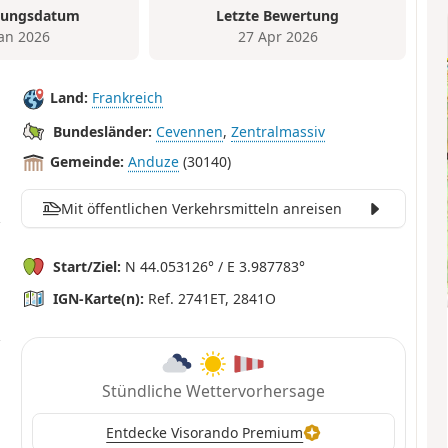
tungsdatum
Letzte Bewertung
Jan 2026
27 Apr 2026
Land:
Frankreich
Bundesländer:
Cevennen
,
Zentralmassiv
Gemeinde:
Anduze
(30140)
Mit öffentlichen Verkehrsmitteln anreisen
Start/Ziel:
N 44.053126° / E 3.987783°
IGN-Karte(n):
Ref. 2741ET, 2841O
Stündliche Wettervorhersage
Entdecke Visorando Premium