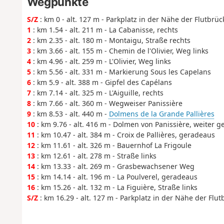
Wegpunkte
S/Z
: km 0 - alt. 127 m - Parkplatz in der Nähe der Flutbrüc
1
: km 1.54 - alt. 211 m - La Cabanisse, rechts
2
: km 2.35 - alt. 180 m - Montaigu, Straße rechts
3
: km 3.66 - alt. 155 m - Chemin de l'Olivier, Weg links
4
: km 4.96 - alt. 259 m - L'Olivier, Weg links
5
: km 5.56 - alt. 331 m - Markierung Sous les Capelans
6
: km 5.9 - alt. 388 m - Gipfel des Capélans
7
: km 7.14 - alt. 325 m - L'Aiguille, rechts
8
: km 7.66 - alt. 360 m - Wegweiser Panissière
9
: km 8.53 - alt. 440 m -
Dolmens de la Grande Pallières
10
: km 9.76 - alt. 416 m - Dolmen von Panissière, weiter
11
: km 10.47 - alt. 384 m - Croix de Pallières, geradeaus
12
: km 11.61 - alt. 326 m - Bauernhof La Frigoule
13
: km 12.61 - alt. 278 m - Straße links
14
: km 13.33 - alt. 269 m - Grasbewachsener Weg
15
: km 14.14 - alt. 196 m - La Poulverel, geradeaus
16
: km 15.26 - alt. 132 m - La Figuière, Straße links
S/Z
: km 16.29 - alt. 127 m - Parkplatz in der Nähe der Flut