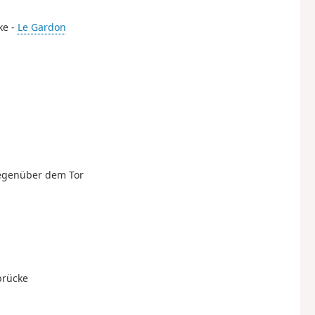
ke -
Le Gardon
 gegenüber dem Tor
brücke