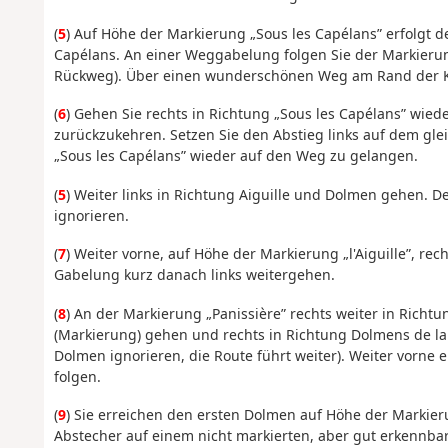
(
5
) Auf Höhe der Markierung „Sous les Capélans” erfolgt d
Capélans. An einer Weggabelung folgen Sie der Markierung 
Rückweg). Über einen wunderschönen Weg am Rand der Kli
(
6
) Gehen Sie rechts in Richtung „Sous les Capélans” wie
zurückzukehren. Setzen Sie den Abstieg links auf dem g
„Sous les Capélans” wieder auf den Weg zu gelangen.
(
5
) Weiter links in Richtung Aiguille und Dolmen gehen.
ignorieren.
(
7
) Weiter vorne, auf Höhe der Markierung „l'Aiguille”, re
Gabelung kurz danach links weitergehen.
(
8
) An der Markierung „Panissière” rechts weiter in Richtu
(Markierung) gehen und rechts in Richtung Dolmens de la
Dolmen ignorieren, die Route führt weiter). Weiter vorne 
folgen.
(
9
) Sie erreichen den ersten Dolmen auf Höhe der Markier
Abstecher auf einem nicht markierten, aber gut erkennb