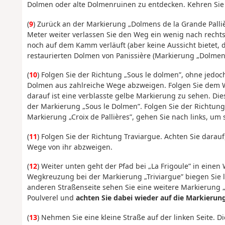
Dolmen oder alte Dolmenruinen zu entdecken. Kehren Sie
(
9
) Zurück an der Markierung „Dolmens de la Grande Palliè
Meter weiter verlassen Sie den Weg ein wenig nach recht
noch auf dem Kamm verläuft (aber keine Aussicht bietet, d
restaurierten Dolmen von Panissière (Markierung „Dolmen 
(
10
) Folgen Sie der Richtung „Sous le dolmen”, ohne jedoc
Dolmen aus zahlreiche Wege abzweigen. Folgen Sie dem 
darauf ist eine verblasste gelbe Markierung zu sehen. Di
der Markierung „Sous le Dolmen”. Folgen Sie der Richtung 
Markierung „Croix de Pallières”, gehen Sie nach links, um s
(
11
) Folgen Sie der Richtung Traviargue. Achten Sie darau
Wege von ihr abzweigen.
(
12
) Weiter unten geht der Pfad bei „La Frigoule” in einen
Wegkreuzung bei der Markierung „Triviargue” biegen Sie l
anderen Straßenseite sehen Sie eine weitere Markierung „T
Poulverel und
achten Sie dabei wieder auf die Markierun
(
13
) Nehmen Sie eine kleine Straße auf der linken Seite. D