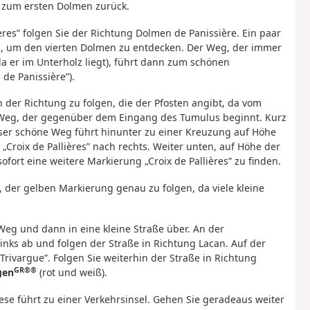
 zum ersten Dolmen zurück.
res” folgen Sie der Richtung Dolmen de Panissière. Ein paar
s, um den vierten Dolmen zu entdecken. Der Weg, der immer
a er im Unterholz liegt), führt dann zum schönen
de Panissière”).
h der Richtung zu folgen, die der Pfosten angibt, da vom
Weg, der gegenüber dem Eingang des Tumulus beginnt. Kurz
eser schöne Weg führt hinunter zu einer Kreuzung auf Höhe
„Croix de Pallières” nach rechts. Weiter unten, auf Höhe der
ofort eine weitere Markierung „Croix de Pallières” zu finden.
f, der gelben Markierung genau zu folgen, da viele kleine
 Weg und dann in eine kleine Straße über. An der
inks ab und folgen der Straße in Richtung Lacan. Auf der
rivargue”. Folgen Sie weiterhin der Straße in Richtung
GR®®
gen
(rot und weiß).
iese führt zu einer Verkehrsinsel. Gehen Sie geradeaus weiter