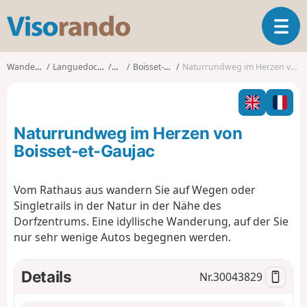
V
T
i
o
s
g
o
Wanderungen
Languedoc-Roussillon
Gard
Boisset-et-Gaujac
Naturrundweg im Herzen von Boisset-et-Gaujac
g
r
l
a
e
n
n
d
Naturrundweg im Herzen von
a
o
v
Boisset-et-Gaujac
i
g
Vom Rathaus aus wandern Sie auf Wegen oder
a
Singletrails in der Natur in der Nähe des
t
i
Dorfzentrums. Eine idyllische Wanderung, auf der Sie
o
nur sehr wenige Autos begegnen werden.
n
Details
Nr.
30043829