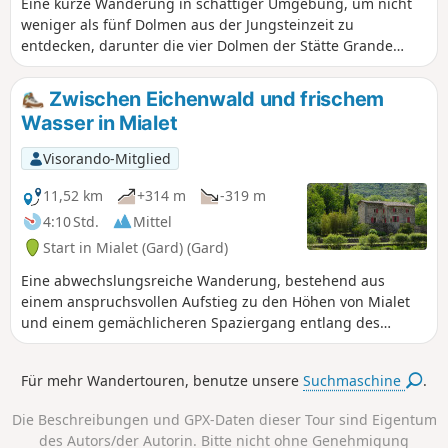
Eine kurze Wanderung in schattiger Umgebung, um nicht
weniger als fünf Dolmen aus der Jungsteinzeit zu
entdecken, darunter die vier Dolmen der Stätte Grande
Pallières.
Zwischen Eichenwald und frischem
Wasser in Mialet
Visorando-Mitglied
11,52 km
+314 m
-319 m
4:10 Std.
Mittel
Start in Mialet (Gard) (Gard)
Eine abwechslungsreiche Wanderung, bestehend aus
einem anspruchsvollen Aufstieg zu den Höhen von Mialet
und einem gemächlicheren Spaziergang entlang des
Gardon de Mialet. Unterwegs entdecken Sie hochgelegene
Weiler, einen Tempel, einen Dolmen und die berühmte
Für mehr Wandertouren, benutze unsere
Suchmaschine
.
Camisards-Brücke. Achtung! Mehrere Hinweise deuten
darauf hin, dass der Weg hinter der Pont des Camisards (9)
Die Beschreibungen und GPX-Daten dieser Tour sind Eigentum
wegen Steinschlaggefahr bis auf Weiteres gesperrt ist.
des Autors/der Autorin. Bitte nicht ohne Genehmigung