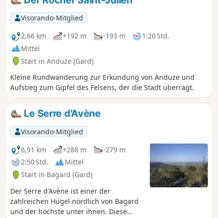
Anduze.
Visorando-Mitglied
2,66 km
+192 m
-193 m
1:20 Std.
Mittel
Start in Anduze (Gard)
Kleine Rundwanderung zur Erkundung von Anduze und
Aufstieg zum Gipfel des Felsens, der die Stadt überragt.
Le Serre d'Avène
Visorando-Mitglied
6,91 km
+288 m
-279 m
2:50 Std.
Mittel
Start in Bagard (Gard)
Der Serre d'Avène ist einer der
zahlreichen Hügel nördlich von Bagard
und der höchste unter ihnen. Diese