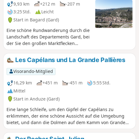
9,93 km
+212 m
-207 m
3:25 Std.
Leicht
Start in Bagard (Gard)
Eine schöne Rundwanderung durch die
Landschaft des Departements Gard, bei
der Sie den großen Marktflecken
Anduze vom Felsen aus entdecken
können, der ihn überragt.
Les Capélans und La Grande Pallières
Visorando-Mitglied
16,29 km
+451 m
-451 m
5:55 Std.
Mittel
Start in Anduze (Gard)
Eine lange Schleife, um den Gipfel der Capélans zu
erklimmen, der eine schöne Aussicht auf die Umgebung
bietet, und dann die Dolmen auf dem Kamm von Grande
Pallières und den weiter unten gelegenen Dolmen von
Panissière zu entdecken. Rückweg durch ruhige Viertel von
Der Rocher Saint-Julien