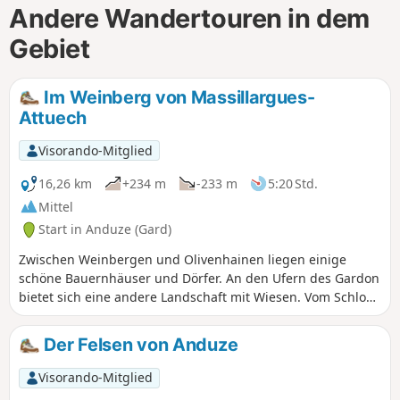
Andere Wandertouren in dem
Gebiet
Im Weinberg von Massillargues-
Attuech
Visorando-Mitglied
16,26 km
+234 m
-233 m
5:20 Std.
Mittel
Start in Anduze (Gard)
Zwischen Weinbergen und Olivenhainen liegen einige
schöne Bauernhäuser und Dörfer. An den Ufern des Gardon
bietet sich eine andere Landschaft mit Wiesen. Vom Schloss
sind nur noch die Mauern und die Aussicht übrig
geblieben. Ein Abschnitt führt auch hoch über das
Der Felsen von Anduze
Heideland.
Visorando-Mitglied