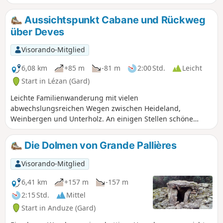
Rundwanderung führt Sie über Wege
und Pfade durch das Heideland. Auf
Aussichtspunkt Cabane und Rückweg
dem Gipfel erwartet Sie eine
über Deves
wunderschöne Aussicht auf die
Cevennen und den Großraum Alès.
Visorando-Mitglied
6,08 km
+85 m
-81 m
2:00 Std.
Leicht
Start in Lézan (Gard)
Leichte Familienwanderung mit vielen
abwechslungsreichen Wegen zwischen Heideland,
Weinbergen und Unterholz. An einigen Stellen schöne
Ausblicke auf das Cevennenmassiv mit dem Mont Aigoual
im Blickfeld. Wanderungen mit geringem
Die Dolmen von Grande Pallières
Höhenunterschied für einen schönen Familienausflug.
Visorando-Mitglied
6,41 km
+157 m
-157 m
2:15 Std.
Mittel
Start in Anduze (Gard)