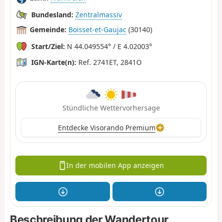
Bundesland:
Zentralmassiv
Gemeinde:
Boisset-et-Gaujac
(30140)
Start/Ziel:
N 44.049554° / E 4.02003°
IGN-Karte(n):
Ref. 2741ET, 2841O
Stündliche Wettervorhersage
Entdecke Visorando Premium
In der mobilen App anzeigen
Beschreibung der Wandertour