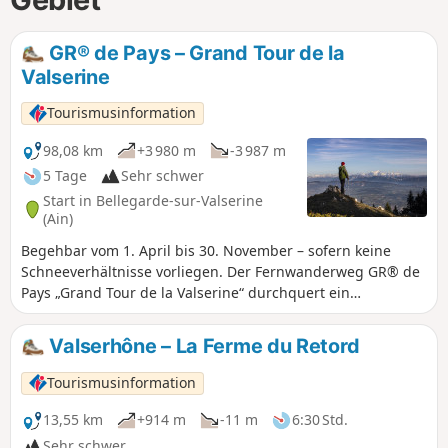
GR® de Pays – Grand Tour de la
Valserine
Tourismusinformation
98,08 km
+3 980 m
-3 987 m
5 Tage
Sehr schwer
Start in Bellegarde-sur-Valserine
(Ain)
Begehbar vom 1. April bis 30. November – sofern keine
Schneeverhältnisse vorliegen. Der Fernwanderweg GR® de
Pays „Grand Tour de la Valserine“ durchquert ein
weitläufiges Gebiet im Departement Ain. Diese
Rundwanderroute führt durch den Regionalen Naturpark
Valserhône – La Ferme du Retord
Haut-Jura und durchquert die kontrastreichen Landschaften
des Plateaus von Retord, des Valserine-Tals, des Pays de
Tourismusinformation
Gex und der Haute Chaîne du Jura. Ein Teil der Strecke führt
durch das Nationale Naturschutzgebiet der Haute Chaîne
13,55 km
+914 m
-11 m
6:30 Std.
du Jura, für das besondere Vorschriften gelten:Hunde sind
Sehr schwer