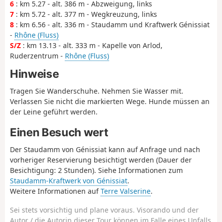
6
: km 5.27 - alt. 386 m - Abzweigung, links
7
: km 5.72 - alt. 377 m - Wegkreuzung, links
8
: km 6.56 - alt. 336 m - Staudamm und Kraftwerk Génissiat
-
Rhône (Fluss)
S/Z
: km 13.13 - alt. 333 m - Kapelle von Arlod,
Ruderzentrum -
Rhône (Fluss)
Hinweise
Tragen Sie Wanderschuhe. Nehmen Sie Wasser mit.
Verlassen Sie nicht die markierten Wege. Hunde müssen an
der Leine geführt werden.
Einen Besuch wert
Der Staudamm von Génissiat kann auf Anfrage und nach
vorheriger Reservierung besichtigt werden (Dauer der
Besichtigung: 2 Stunden). Siehe Informationen zum
Staudamm-Kraftwerk von Génissiat
.
Weitere Informationen auf
Terre Valserine
.
Sei stets vorsichtig und plane voraus. Visorando und der
Autor / die Autorin dieser Tour können im Falle eines Unfalls