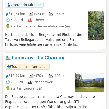
Visorando-Mitglied
13,54 km
+974 m
-964 m
6:40 Std.
Schwer
Start in Bellegarde-sur-Valserine (Ain)
Hochebene der Jura-Bergkette mit Blick auf die
Täler von Bellegarde sur Valserine und Fort
l'écluse. Vom höchsten Punkt des Crêt de la
Goutte aus hat man einen 360°-Panoramablick
auf den Naturpark Jura und den Genfer See auf
Lancrans – La Charnay
der Genfer Seite, mit einem Horizont, der von
den Alpen, darunter dem Mont Blanc, dominiert
Tourismusinformation
wird.
16,90 km
+970 m
-195 m
7:35 Std.
Sehr schwer
Start in Lancrans (Ain)
Die Etappe von Lancrans nach La Charnay ist die vierte
Etappe der sechstägigen Wanderung „La GTJ
depuisMijoux“. Der GR®9 führt über Mijoux in das