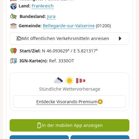
Land:
Frankreich
Bundesland:
Jura
Gemeinde:
Bellegarde-sur-Valserine
(01200)
Mit öffentlichen Verkehrsmitteln anreisen
Start/Ziel:
N 46.093629° / E 5.821317°
IGN-Karte(n):
Ref. 3330OT
Stündliche Wettervorhersage
Entdecke Visorando Premium
In der mobilen App anzeigen