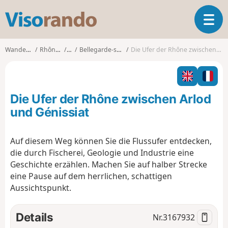
V
T
i
o
s
g
o
Wanderungen
Rhône-Alpes
Ain
Bellegarde-sur-Valserine
Die Ufer der Rhône zwischen Arlod und Génissiat
g
r
l
a
e
n
n
d
Die Ufer der Rhône zwischen Arlod
a
o
v
und Génissiat
i
g
Auf diesem Weg können Sie die Flussufer entdecken,
a
die durch Fischerei, Geologie und Industrie eine
t
i
Geschichte erzählen. Machen Sie auf halber Strecke
o
eine Pause auf dem herrlichen, schattigen
n
Aussichtspunkt.
Details
Nr.
3167932