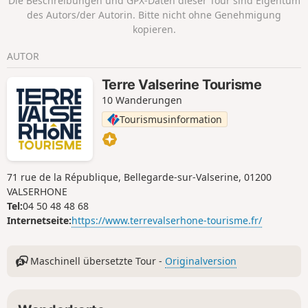
Die Beschreibungen und GPX-Daten dieser Tour sind Eigentum
Händen abstützen muss (im Abstieg
des Autors/der Autorin. Bitte nicht ohne Genehmigung
und bei nassem Boden zu vermeiden).
kopieren.
Ab dem Chalet Bizot verläuft die Route
klassisch.
AUTOR
Terre Valserine Tourisme
10 Wanderungen
Tourismusinformation
71 rue de la République, Bellegarde-sur-Valserine, 01200
VALSERHONE
Tel:
04 50 48 48 68
Internetseite:
https://www.terrevalserhone-tourisme.fr/
Maschinell übersetzte Tour -
Originalversion