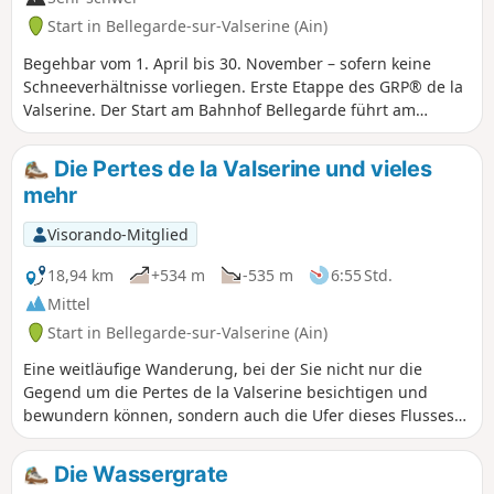
verboten, auch wennsie an der Leine geführt werden,
Start in Bellegarde-sur-Valserine (Ain)
ebenso wie das Zelten.Bitte halten Sie sich an diese Regeln,
um den Reichtum dieser außergewöhnlichen Umgebung zu
Begehbar vom 1. April bis 30. November – sofern keine
bewahren.
Schneeverhältnisse vorliegen. Erste Etappe des GRP® de la
Valserine. Der Start am Bahnhof Bellegarde führt am
Schloss Mussel und dem Weiler Ochiaz vorbei, bevor die
Route zum Plateau de Retord ansteigt. Nach 1,5 Stunden
Die Pertes de la Valserine und vieles
Aufstieg durch den Wald erwartet Sie ein herrlicher
mehr
Ausblick auf das Jura-Gebirge und die Alpen. Die Etappe
endet in La Charnay, mit der Möglichkeit, in der Ferme de
Visorando-Mitglied
Retord zu übernachten oder bis zur Refuge de la Conay
weiterzugehen.
18,94 km
+534 m
-535 m
6:55 Std.
Mittel
Start in Bellegarde-sur-Valserine (Ain)
Eine weitläufige Wanderung, bei der Sie nicht nur die
Gegend um die Pertes de la Valserine besichtigen und
bewundern können, sondern auch die Ufer dieses Flusses
erkunden können, der das Relief im Laufe der Jahrhunderte
tief geprägt und im 19. Jahrhundert industrielle Aktivitäten
Die Wassergrate
ermöglicht hat.