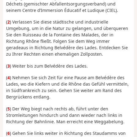
Déchets (gemischter Abfallentsorgungsverband) und
seinem Centre d’Immersion Éducatif et Ludique (CIEL).
(
2
) Verlassen Sie diese städtische und industrielle
Umgebung, um in die Natur zu gelangen, und überqueren
Sie den Ruisseau de la Fontaine des Malades, der in
Richtung Rhône fließt. Folgen Sie dem Weg immer
geradeaus in Richtung Belvédère des Lades. Entdecken Sie
zu Ihrer Rechten einen ehemaligen Zollposten.
(
3
) Weiter bis zum Belvédère des Lades.
(
4
) Nehmen Sie sich Zeit für eine Pause am Belvédère des
Lades, wo die Kiefern und die Rhône das Gefühl vermitteln,
in Südfrankreich zu sein. Gehen Sie weiter am Rand des
Bergrückens entlang.
(
5
) Der Weg biegt nach rechts ab, führt unter den
Stromleitungen hindurch und dann wieder nach links in
Richtung der Bahnlinie. Man erreicht eine Weggabelung.
(
6
) Gehen Sie links weiter in Richtung des Staudamms von