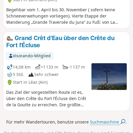
Begehbar vom 1. April bis 30. November ( sofern keine
Schneeverwehungen vorliegen). Vierte Etappe der
Wanderung „Grande Traversée du Jura“ zu Fuß: von La
Borne au Lion nach Culoz, in 6 Tagen. Die GTJ verbindet
Mandeure (Doubs) mit Culoz (Ain) in 15 bis 20 Tagen und
Grand Crêt d'Eau über den Crête du
durchquert dabei das Jura-Gebirge und den Regionalen
Fort l'Écluse
Naturpark Haut-Jura. Die hier vorgeschlagene Route
entspricht der zweiten Hälfte der Strecke.
Visorando-Mitglied
14,08 km
+1 133 m
-1 137 m
5 Std.
Sehr schwer
Start in Léaz (Ain)
Das Ziel der vorgestellten Route ist es,
über den Crête du Fort l’Écluse den Crêt
de la Goutte zu erreichen. Die größte
Schwierigkeit besteht beim Aufstieg; der
Hang ist bis zum rot-weißen
Für mehr Wandertouren, benutze unsere
Suchmaschine
.
Hochspannungsmast ziemlich steil,
sodass man sich manchmal mit den