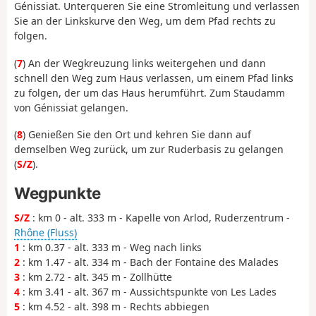
Génissiat. Unterqueren Sie eine Stromleitung und verlassen
Sie an der Linkskurve den Weg, um dem Pfad rechts zu
folgen.
(
7
) An der Wegkreuzung links weitergehen und dann
schnell den Weg zum Haus verlassen, um einem Pfad links
zu folgen, der um das Haus herumführt. Zum Staudamm
von Génissiat gelangen.
(
8
) Genießen Sie den Ort und kehren Sie dann auf
demselben Weg zurück, um zur Ruderbasis zu gelangen
(
S/Z
).
Wegpunkte
S/Z
: km 0 - alt. 333 m - Kapelle von Arlod, Ruderzentrum -
Rhône (Fluss)
1
: km 0.37 - alt. 333 m - Weg nach links
2
: km 1.47 - alt. 334 m - Bach der Fontaine des Malades
3
: km 2.72 - alt. 345 m - Zollhütte
4
: km 3.41 - alt. 367 m - Aussichtspunkte von Les Lades
5
: km 4.52 - alt. 398 m - Rechts abbiegen