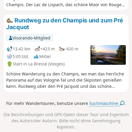
Champis. Der Lac de Lispach, das schöne Moor von Rouge
Feigne und Grouvelin sind die Höhepunkte, aber jeder
Abstecher auf den Wegen und Pfaden wird Sie diese
Rundweg zu den Champis und zum Pré
malerische Region der Hautes-Vosges noch mehr lieben
Jacquot
lassen.
Visorando-Mitglied
13,42 km
+423 m
-420 m
5:05 Std.
Mittel
Start in La Bresse (Vosges)
Schöne Wanderung zu den Champis, wo man das herrliche
Panorama auf das Vologne-Tal und die Skipisten genießen
kann. Rückweg über den Pré Jacquot und das schöne
Panorama auf das Dorf (schöner Sonnenuntergang).
Für mehr Wandertouren, benutze unsere
Suchmaschine
.
Die Beschreibungen und GPX-Daten dieser Tour sind Eigentum
des Autors/der Autorin. Bitte nicht ohne Genehmigung
kopieren.