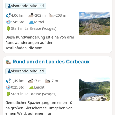
Visorando-Mitglied
4,06 km
+202 m
-203 m
1:45 Std.
Mittel
Start in La Bresse (Vosges)
Diese Rundwanderung ist eine von drei
Rundwanderungen auf den
Textilpfaden, die vom
Fremdenverkehrsamt angeboten
werden (auf einem relativ groben Plan).
Rund um den Lac des Corbeaux
Visorando-Mitglied
1,49 km
+7 m
-7 m
0:25 Std.
Leicht
Start in La Bresse (Vosges)
Gemütlicher Spaziergang um einen 10
ha großen Gletschersee, umgeben von
einem Wald, auf einem für