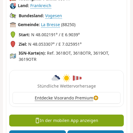
Land:
Frankreich
Bundesland:
Vogesen
Gemeinde:
La Bresse
(88250)
Start:
N 48.002191° / E 6.9039°
Ziel:
N 48.053307° / E 7.025951°
IGN-Karte(n):
Ref. 3618OT, 3618OTR, 3619OT,
3619OTR
Stündliche Wettervorhersage
Entdecke Visorando Premium
In der mobilen App anzeigen