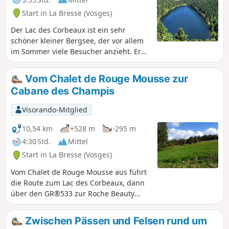
Start in La Bresse (Vosges)
Der Lac des Corbeaux ist ein sehr
schöner kleiner Bergsee, der vor allem
im Sommer viele Besucher anzieht. Er
lässt sich sehr leicht mit der ganzen
Familie in idyllischer Umgebung
Vom Chalet de Rouge Mousse zur
umrunden. Am Ausgangspunkt bietet
Cabane des Champis
der Campingplatz Haut des Bluches
auch wunderschöne Baumhäuser zur
Visorando-Mitglied
Miete an. Eine riesige Seilrutsche
verläuft direkt über unseren Köpfen.
10,54 km
+528 m
-295 m
Kurz gesagt, das sollten Sie sich nicht
4:30 Std.
Mittel
entgehen lassen.
Start in La Bresse (Vosges)
Vom Chalet de Rouge Mousse aus führt
die Route zum Lac des Corbeaux, dann
über den GR®533 zur Roche Beauty
(Aussichtspunkt) und zum Mont
Moyenmont (969 m) bis zur Chaume des
Zwischen Pässen und Felsen rund um
Champis und ihrer Hütte.