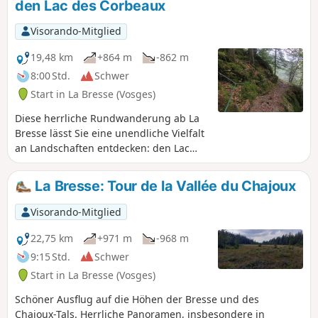
den Lac des Corbeaux
Visorando-Mitglied
19,48 km
+864 m
-862 m
8:00 Std.
Schwer
Start in La Bresse (Vosges)
Diese herrliche Rundwanderung ab La
Bresse lässt Sie eine unendliche Vielfalt
an Landschaften entdecken: den Lac
des Corbeaux, den Étang de Sèchemer,
den Col de la Vierge, den
La Bresse: Tour de la Vallée du Chajoux
Aussichtspunkt Roche du Lac (nach zwei
Berghütten), um den Col du Brabant
Visorando-Mitglied
und sein Skigebiet zu erreichen, und
schließlich zurück nach La Bresse über
22,75 km
+971 m
-968 m
eine herrliche Strecke durch das
9:15 Std.
Schwer
Arboretum du Planot-Paris. Nur
Start in La Bresse (Vosges)
aufgrund ihrer Länge als schwierig
eingestuft: 22 km
Schöner Ausflug auf die Höhen der Bresse und des
Chajoux-Tals. Herrliche Panoramen, insbesondere in