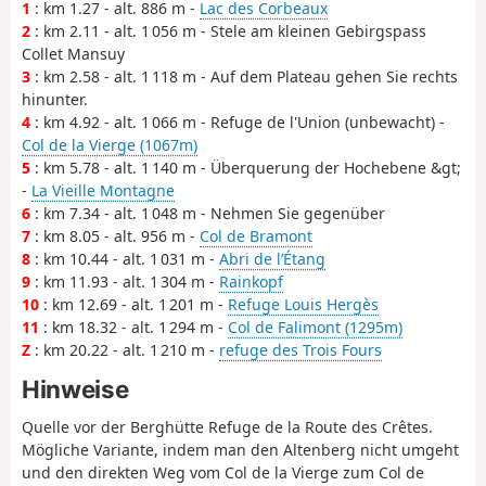
1
: km 1.27 - alt. 886 m -
Lac des Corbeaux
2
: km 2.11 - alt. 1 056 m - Stele am kleinen Gebirgspass
Collet Mansuy
3
: km 2.58 - alt. 1 118 m - Auf dem Plateau gehen Sie rechts
hinunter.
4
: km 4.92 - alt. 1 066 m - Refuge de l'Union (unbewacht) -
Col de la Vierge (1067m)
5
: km 5.78 - alt. 1 140 m - Überquerung der Hochebene &gt;
-
La Vieille Montagne
6
: km 7.34 - alt. 1 048 m - Nehmen Sie gegenüber
7
: km 8.05 - alt. 956 m -
Col de Bramont
8
: km 10.44 - alt. 1 031 m -
Abri de l’Étang
9
: km 11.93 - alt. 1 304 m -
Rainkopf
10
: km 12.69 - alt. 1 201 m -
Refuge Louis Hergès
11
: km 18.32 - alt. 1 294 m -
Col de Falimont (1295m)
Z
: km 20.22 - alt. 1 210 m -
refuge des Trois Fours
Hinweise
Quelle vor der Berghütte Refuge de la Route des Crêtes.
Mögliche Variante, indem man den Altenberg nicht umgeht
und den direkten Weg vom Col de la Vierge zum Col de