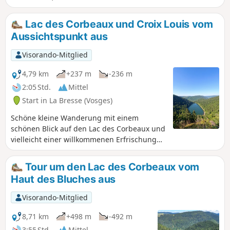
Kinderwagen geeigneten Weg. Der Lac
des Corbeaux mit seinen Spiegelungen
Lac des Corbeaux und Croix Louis vom
vermittelt ein angenehmes Gefühl der
Aussichtspunkt aus
Ruhe und Gelassenheit, das es Ihnen
ermöglicht, den Moment zu genießen.
Visorando-Mitglied
4,79 km
+237 m
-236 m
2:05 Std.
Mittel
Start in La Bresse (Vosges)
Schöne kleine Wanderung mit einem
schönen Blick auf den Lac des Corbeaux und
vielleicht einer willkommenen Erfrischung
im See.
Tour um den Lac des Corbeaux vom
Haut des Bluches aus
Visorando-Mitglied
8,71 km
+498 m
-492 m
3:55 Std.
Mittel