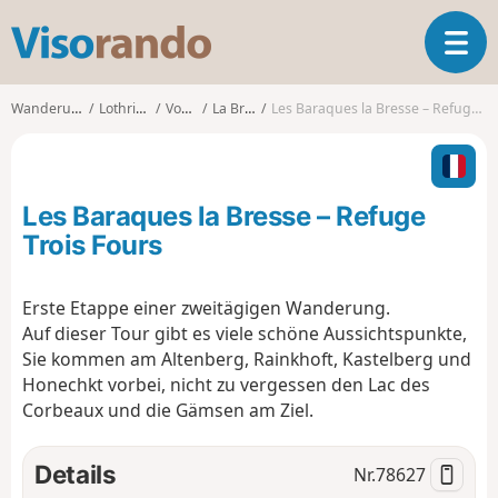
V
T
i
o
s
g
o
Wanderungen
Lothringen
Vosges
La Bresse
Les Baraques la Bresse – Refuge Trois Fours
g
r
l
a
e
n
n
d
Les Baraques la Bresse – Refuge
a
o
v
Trois Fours
i
g
Erste Etappe einer zweitägigen Wanderung.
a
Auf dieser Tour gibt es viele schöne Aussichtspunkte,
t
i
Sie kommen am Altenberg, Rainkhoft, Kastelberg und
o
Honechkt vorbei, nicht zu vergessen den Lac des
n
Corbeaux und die Gämsen am Ziel.
Details
Nr.
78627