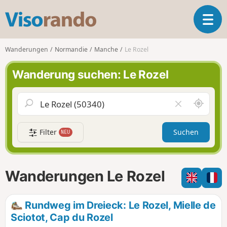
V
T
i
o
s
g
o
Wanderungen
Normandie
Manche
Le Rozel
g
r
l
a
Wanderung suchen: Le Rozel
e
n
n
d
a
o
S
F
v
c
e
i
h
l
g
Filter
Suchen
NEU
a
d
a
u
l
t
m
e
i
i
e
Wanderungen Le Rozel
o
c
r
n
h
e
u
n
Rundweg im Dreieck: Le Rozel, Mielle de
m
Sciotot, Cap du Rozel