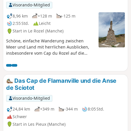
Visorando-Mitglied
8,96 km
+128 m
-125 m
2:55 Std.
Leicht
Start in Le Rozel (Manche)
Schöne, einfache Wanderung zwischen
Meer und Land mit herrlichen Ausblicken,
insbesondere vom Cap du Rozel auf die
Anse de Sciotot im Norden und auf den
langen Strand zwischen Surtainville und
dem Cap de Carteret im Süden.
Das Cap de Flamanville und die Anse
de Sciotot
Visorando-Mitglied
24,84 km
+349 m
-344 m
8:05 Std.
Schwer
Start in Les Pieux (Manche)