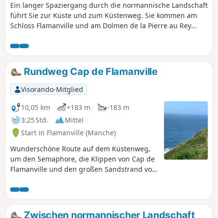
Ein langer Spaziergang durch die normannische Landschaft
führt Sie zur Küste und zum Küstenweg. Sie kommen am
Schloss Flamanville und am Dolmen de la Pierre au Rey
vorbei, der das Cap de Flamanville und die Strände der
Anse de Sciotot überragt. Auf dem Gipfel der Roche à
Coucou haben Sie einen schönen Blick über die gesamte
Bucht.
Rundweg Cap de Flamanville
Visorando-Mitglied
10,05 km
+183 m
-183 m
3:25 Std.
Mittel
Start in Flamanville (Manche)
Wunderschöne Route auf dem Küstenweg,
um den Semaphore, die Klippen von Cap de
Flamanville und den großen Sandstrand von
Sciotot zu entdecken. Rückweg durch den
Park gegenüber dem Schloss.
Zwischen normannischer Landschaft