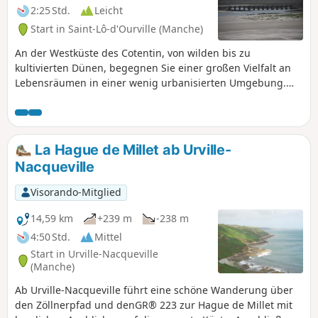
2:25 Std.
Leicht
Start in Saint-Lô-d'Ourville (Manche)
An der Westküste des Cotentin, von wilden bis zu
kultivierten Dünen, begegnen Sie einer großen Vielfalt an
Lebensräumen in einer wenig urbanisierten Umgebung.
Am Rande der Düne, mit Blick auf den Hafen von Portbail,
bietet Ihnen der Weg eine herrliche Landschaft.
La Hague de Millet ab Urville-
Nacqueville
Visorando-Mitglied
14,59 km
+239 m
-238 m
4:50 Std.
Mittel
Start in Urville-Nacqueville
(Manche)
Ab Urville-Nacqueville führt eine schöne Wanderung über
den Zöllnerpfad und denGR® 223 zur Hague de Millet mit