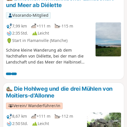
und Meer ab Diélette
Visorando-Mitglied
7,99 km
+111 m
-115 m
2:35 Std.
Leicht
Start in Flamanville (Manche)
Schöne kleine Wanderung ab dem
Yachthafen von Diélette, bei der man die
Landschaft und das Meer der Halbinsel
Cotentin genießen kann. Sie bietet herrliche
Ausblicke.
Die Hohlweg und die drei Mühlen von
Moitiers-d'Allonne
Verein/ Wanderführer/in
8,67 km
+111 m
-112 m
2:50 Std.
Leicht