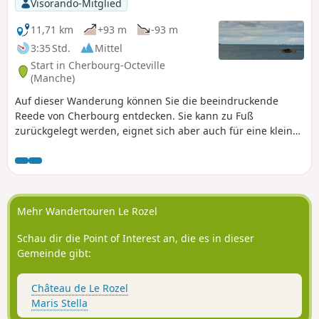
Visorando-Mitglied
11,71 km
+93 m
-93 m
3:35 Std.
Mittel
Start in Cherbourg-Octeville
(Manche)
Auf dieser Wanderung können Sie die beeindruckende
Reede von Cherbourg entdecken. Sie kann zu Fuß
zurückgelegt werden, eignet sich aber auch für eine kleine
Radtour mit der Familie. Die Wege sind überall mit dem
Fahrrad befahrbar und die Route umfasst eine große
Anzahl an Radwegen. Trotz der kurzen Entfernung gibt es
einige Aufstiege. Auf dem zweiten Teil der Wanderung
können Sie die relativ ländliche Umgebung und die
Mehr Wandertouren Le Rozel
altmodischen Ecken rund um die Stadt genießen.
Schau dir die Point of Interest an, die es in dieser
Gemeinde gibt:
Château de Le Rozel
Maris Stella