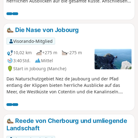
herrlichen Ausblicken auf die gesamte Küste. Anschließend
geht es weiter durch die kleinen, für die Region typischen
Dörfer.
Die Nase von Jobourg
Visorando-Mitglied
10,02 km
+275 m
-275 m
3:40 Std.
Mittel
Start in Jobourg (Manche)
Das Naturschutzgebiet Nez de Jaubourg und der Pfad
entlang der Klippen bieten herrliche Ausblicke auf das
Meer, die Westküste von Cotentin und die Kanalinseln.
Dieser Rundweg bietet eine herrliche Wanderung auf dem
Klippenpfad und eine Fahrt durch die Bocage mit ihren
charmanten Dörfern.
Reede von Cherbourg und umliegende
Landschaft