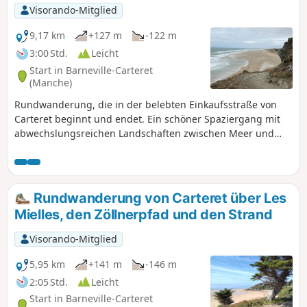
Visorando-Mitglied
9,17 km
+127 m
-122 m
3:00 Std.
Leicht
Start in Barneville-Carteret
(Manche)
Rundwanderung, die in der belebten Einkaufsstraße von
Carteret beginnt und endet. Ein schöner Spaziergang mit
abwechslungsreichen Landschaften zwischen Meer und
Land. atemberaubende Ausblicke auf Strände und Dünen.
Durchquerung der Dünen, Flora und Fauna zum
Bewundern. Mögliche Pause am Fuße der Ruinen der
Kirche Saint-Germain.
Rundwanderung von Carteret über Les
Mielles, den Zöllnerpfad und den Strand
Visorando-Mitglied
5,95 km
+141 m
-146 m
2:05 Std.
Leicht
Start in Barneville-Carteret