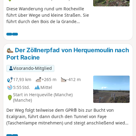
Diese Wanderung rund um Rocheville
führt über Wege und kleine Straßen. Sie
führt durch den Bois de la Grande
Roche, den Bois de la Petite Roche und
seine überdachte Allee, die echte
Sehenswürdigkeiten in der Region sind.
Es gibt zahlreiche Passagen durch
Der Zöllnerpfad von Herquemoulin nach
Wälder, die eher vor der Sonne
Port Racine
geschützt sind und es Ihnen
ermöglichen, einen etwas wilderen
Visorando-Mitglied
Cotentin zu entdecken. Einige Passagen
können je nach Jahreszeit etwas feucht
17,93 km
+265 m
-412 m
sein, daher werden Wanderschuhe
5:55 Std.
Mittel
empfohlen, um ein Ausrutschen zu
Start in Herqueville (Manche)
vermeiden.
(Manche)
Der Weg folgt teilweise dem GPR® bis zur Bucht von
Ecalgrain, führt dann durch den Tunnel von Faye
(Taschenlampe mitnehmen) und steigt anschließend wieder
auf den GR® ab. Diese Variante ermöglicht es, die
Überreste dieses Bauwerks aus dem Zweiten Weltkrieg zu