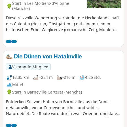
Start in Les Moitiers-d'Allonne
(Manche)
Diese reizvolle Wanderung verbindet die Heckenlandschaft
des Cotentin (Hecken, Obstgärten...) mit einem kleinen
historischen Erbe: Wegkreuze (romanische Zeit), Mühlen
(19. Jahrhundert) und Hohlwege (Neolithikum). Dauer: 2,5
Stunden, nicht mehr!
Die Dünen von Hatainville
Visorando-Mitglied
13,35 km
+224 m
-216 m
4:25 Std.
Mittel
Start in Barneville-Carteret (Manche)
Entdecken Sie vom Hafen von Barneville aus die Dunes
d'Hatainville, ein außergewöhnliches und wildes
Naturgebiet. Die Route wird durch zwei Orientierungstafeln
auf Anhöhen ergänzt, die einen schönen Blick auf die Küste
bieten. Aktualisierung 2025: Siehe unter Praktische