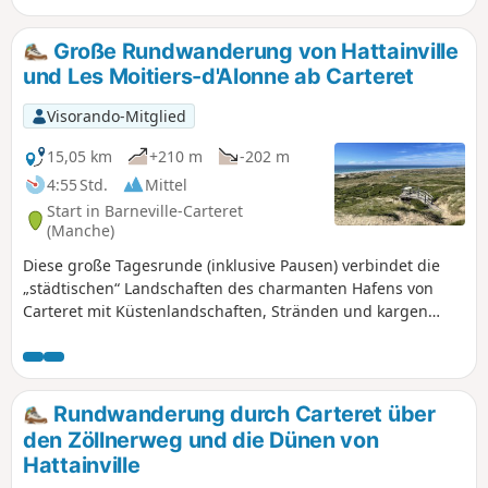
InformationenGPS oder Visorando-App dringend
empfohlen!
Große Rundwanderung von Hattainville
und Les Moitiers-d'Alonne ab Carteret
Visorando-Mitglied
15,05 km
+210 m
-202 m
4:55 Std.
Mittel
Start in Barneville-Carteret
(Manche)
Diese große Tagesrunde (inklusive Pausen) verbindet die
„städtischen“ Landschaften des charmanten Hafens von
Carteret mit Küstenlandschaften, Stränden und kargen
Heideflächen, die bis zum kleinen Dorf Hattainville und
weiter zum Dorf Les Moitiers-d'Alonne führen, wobei der
Weg größtenteils über Wanderwege verläuft.Abgesehen
von einigen Varianten ist dies ein Klassiker für Stammgäste
Rundwanderung durch Carteret über
des Badeortes und der örtlichen Wandervereine!Die
den Zöllnerweg und die Dünen von
Visorando-App wird in den Dünen empfohlen
Hattainville