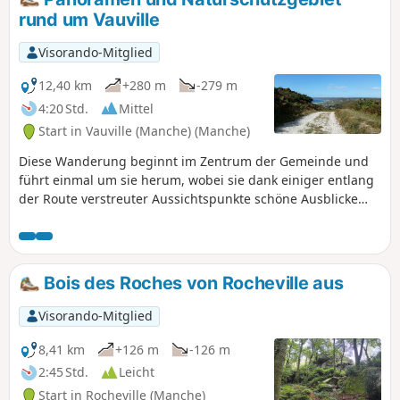
rund um Vauville
Visorando-Mitglied
12,40 km
+280 m
-279 m
4:20 Std.
Mittel
Start in Vauville (Manche) (Manche)
Diese Wanderung beginnt im Zentrum der Gemeinde und
führt einmal um sie herum, wobei sie dank einiger entlang
der Route verstreuter Aussichtspunkte schöne Ausblicke
bietet.
Bois des Roches von Rocheville aus
Visorando-Mitglied
8,41 km
+126 m
-126 m
2:45 Std.
Leicht
Start in Rocheville (Manche)