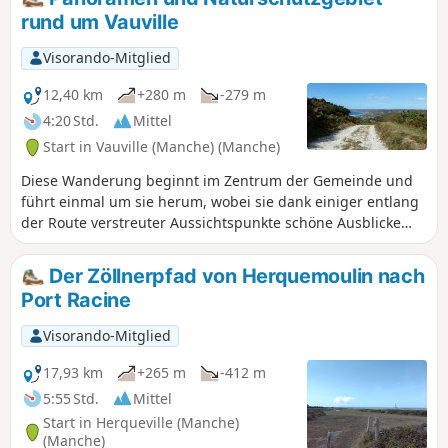
dem Cap de Carteret im Süden.
rund um Vauville
Visorando-Mitglied
12,40 km
+280 m
-279 m
4:20 Std.
Mittel
Start in Vauville (Manche) (Manche)
Diese Wanderung beginnt im Zentrum der Gemeinde und
führt einmal um sie herum, wobei sie dank einiger entlang
der Route verstreuter Aussichtspunkte schöne Ausblicke
bietet.
Der Zöllnerpfad von Herquemoulin nach
Port Racine
Visorando-Mitglied
17,93 km
+265 m
-412 m
5:55 Std.
Mittel
Start in Herqueville (Manche)
(Manche)