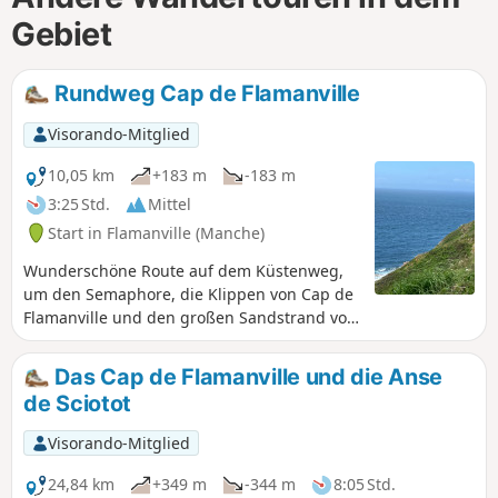
Gebiet
Rundweg Cap de Flamanville
Visorando-Mitglied
10,05 km
+183 m
-183 m
3:25 Std.
Mittel
Start in Flamanville (Manche)
Wunderschöne Route auf dem Küstenweg,
um den Semaphore, die Klippen von Cap de
Flamanville und den großen Sandstrand von
Sciotot zu entdecken. Rückweg durch den
Park gegenüber dem Schloss.
Das Cap de Flamanville und die Anse
de Sciotot
Visorando-Mitglied
24,84 km
+349 m
-344 m
8:05 Std.