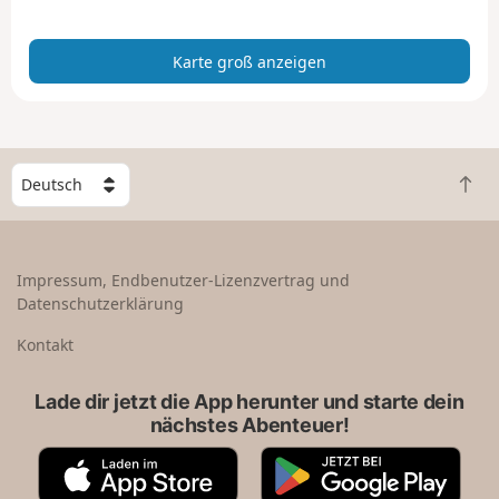
n
z
Karte groß anzeigen
e
i
g
e
n
W
Z
ä
u
h
r
l
ü
e
Impressum, Endbenutzer-Lizenzvertrag und
c
e
Datenschutzerklärung
k
i
n
n
Kontakt
a
L
c
a
Lade dir jetzt die App herunter und starte dein
h
n
nächstes Abenteuer!
o
d
b
A
G
e
p
o
n