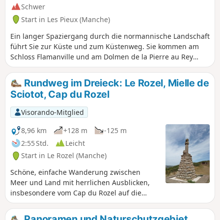
Schwer
Start in Les Pieux (Manche)
Ein langer Spaziergang durch die normannische Landschaft
führt Sie zur Küste und zum Küstenweg. Sie kommen am
Schloss Flamanville und am Dolmen de la Pierre au Rey
vorbei, der das Cap de Flamanville und die Strände der
Anse de Sciotot überragt. Auf dem Gipfel der Roche à
Rundweg im Dreieck: Le Rozel, Mielle de
Coucou haben Sie einen schönen Blick über die gesamte
Sciotot, Cap du Rozel
Bucht.
Visorando-Mitglied
8,96 km
+128 m
-125 m
2:55 Std.
Leicht
Start in Le Rozel (Manche)
Schöne, einfache Wanderung zwischen
Meer und Land mit herrlichen Ausblicken,
insbesondere vom Cap du Rozel auf die
Anse de Sciotot im Norden und auf den
langen Strand zwischen Surtainville und
Panoramen und Naturschutzgebiet