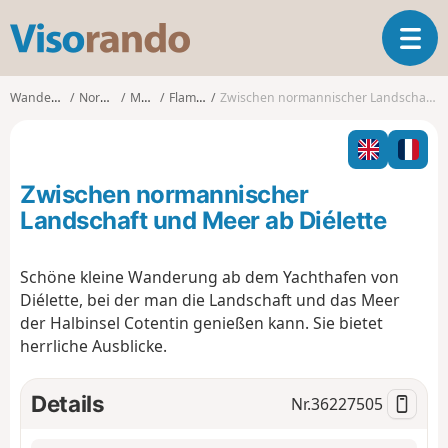
V
T
i
o
s
g
o
Wanderungen
Normandie
Manche
Flamanville
Zwischen normannischer Landschaft und Meer ab Diélette
g
r
l
a
e
n
n
d
Zwischen normannischer
a
o
v
Landschaft und Meer ab Diélette
i
g
Schöne kleine Wanderung ab dem Yachthafen von
a
Diélette, bei der man die Landschaft und das Meer
t
i
der Halbinsel Cotentin genießen kann. Sie bietet
o
herrliche Ausblicke.
n
Details
Nr.
36227505