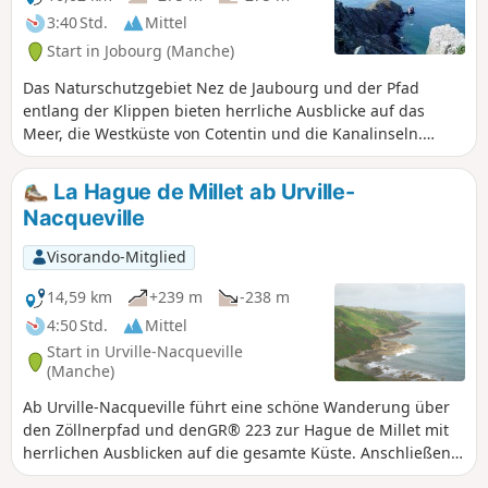
3:40 Std.
Mittel
Start in Jobourg (Manche)
Das Naturschutzgebiet Nez de Jaubourg und der Pfad
entlang der Klippen bieten herrliche Ausblicke auf das
Meer, die Westküste von Cotentin und die Kanalinseln.
Dieser Rundweg bietet eine herrliche Wanderung auf dem
Klippenpfad und eine Fahrt durch die Bocage mit ihren
La Hague de Millet ab Urville-
charmanten Dörfern.
Nacqueville
Visorando-Mitglied
14,59 km
+239 m
-238 m
4:50 Std.
Mittel
Start in Urville-Nacqueville
(Manche)
Ab Urville-Nacqueville führt eine schöne Wanderung über
den Zöllnerpfad und denGR® 223 zur Hague de Millet mit
herrlichen Ausblicken auf die gesamte Küste. Anschließend
geht es weiter durch die kleinen, für die Region typischen