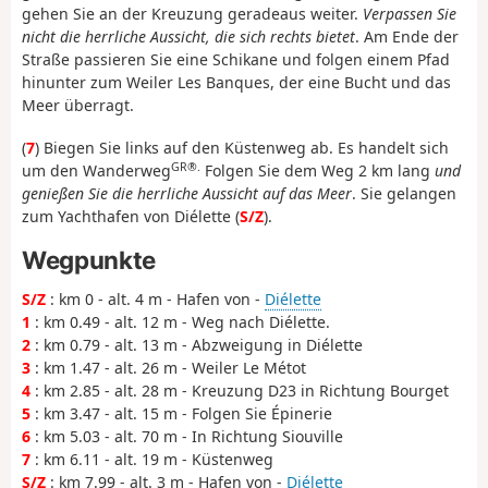
gehen Sie an der Kreuzung geradeaus weiter.
Verpassen Sie
nicht die herrliche Aussicht, die sich rechts bietet
. Am Ende der
Straße passieren Sie eine Schikane und folgen einem Pfad
hinunter zum Weiler Les Banques, der eine Bucht und das
Meer überragt.
(
7
) Biegen Sie links auf den Küstenweg ab. Es handelt sich
GR®.
um den Wanderweg
Folgen Sie dem Weg 2 km lang
und
genießen Sie die herrliche Aussicht auf das Meer
. Sie gelangen
zum Yachthafen von Diélette (
S/Z
).
Wegpunkte
S/Z
: km 0 - alt. 4 m - Hafen von -
Diélette
1
: km 0.49 - alt. 12 m - Weg nach Diélette.
2
: km 0.79 - alt. 13 m - Abzweigung in Diélette
3
: km 1.47 - alt. 26 m - Weiler Le Métot
4
: km 2.85 - alt. 28 m - Kreuzung D23 in Richtung Bourget
5
: km 3.47 - alt. 15 m - Folgen Sie Épinerie
6
: km 5.03 - alt. 70 m - In Richtung Siouville
7
: km 6.11 - alt. 19 m - Küstenweg
S/Z
: km 7.99 - alt. 3 m - Hafen von -
Diélette