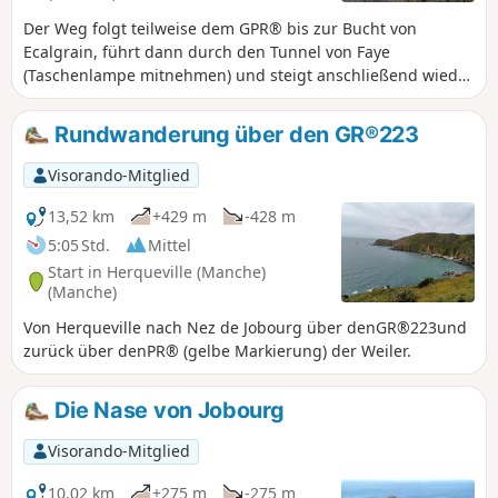
Der Weg folgt teilweise dem GPR® bis zur Bucht von
Ecalgrain, führt dann durch den Tunnel von Faye
(Taschenlampe mitnehmen) und steigt anschließend wieder
auf den GR® ab. Diese Variante ermöglicht es, die
Überreste dieses Bauwerks aus dem Zweiten Weltkrieg zu
Rundwanderung über den GR®223
sehen und bietet einen schönen Ausblick auf Goury und
seine abgelegene Lage.
Visorando-Mitglied
13,52 km
+429 m
-428 m
5:05 Std.
Mittel
Start in Herqueville (Manche)
(Manche)
Von Herqueville nach Nez de Jobourg über denGR®223und
zurück über denPR® (gelbe Markierung) der Weiler.
Die Nase von Jobourg
Visorando-Mitglied
10,02 km
+275 m
-275 m