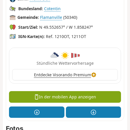
Bundesland:
Cotentin
Gemeinde:
Flamanville
(50340)
Start/Ziel:
N 49.552657° / W 1.858247°
IGN-Karte(n):
Ref. 1210OT, 1211OT
Stündliche Wettervorhersage
Entdecke Visorando Premium
In der mobilen App anzeigen
Fotos