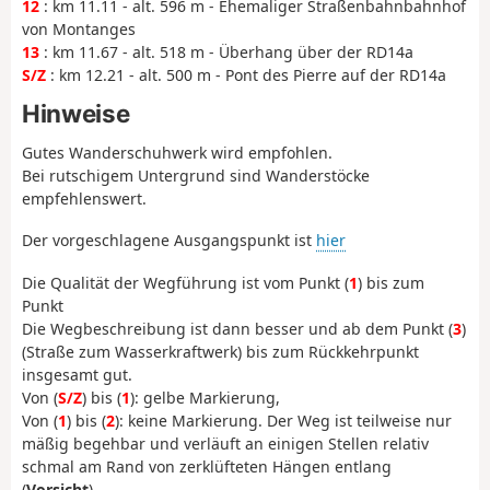
12
: km 11.11 - alt. 596 m - Ehemaliger Straßenbahnbahnhof
von Montanges
13
: km 11.67 - alt. 518 m - Überhang über der RD14a
S/Z
: km 12.21 - alt. 500 m - Pont des Pierre auf der RD14a
Hinweise
Gutes Wanderschuhwerk wird empfohlen.
Bei rutschigem Untergrund sind Wanderstöcke
empfehlenswert.
Der vorgeschlagene Ausgangspunkt ist
hier
Die Qualität der Wegführung ist vom Punkt (
1
) bis zum
Punkt
Die Wegbeschreibung ist dann besser und ab dem Punkt (
3
)
(Straße zum Wasserkraftwerk) bis zum Rückkehrpunkt
insgesamt gut.
Von (
S/Z
) bis (
1
): gelbe Markierung,
Von (
1
) bis (
2
): keine Markierung. Der Weg ist teilweise nur
mäßig begehbar und verläuft an einigen Stellen relativ
schmal am Rand von zerklüfteten Hängen entlang
(
Vorsicht
).