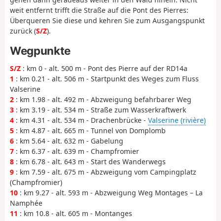
weit entfernt trifft die Straße auf die Pont des Pierres:
Überqueren Sie diese und kehren Sie zum Ausgangspunkt
zurück (
S/Z
).
Wegpunkte
S/Z
: km 0 - alt. 500 m - Pont des Pierre auf der RD14a
1
: km 0.21 - alt. 506 m - Startpunkt des Weges zum Fluss
Valserine
2
: km 1.98 - alt. 492 m - Abzweigung befahrbarer Weg
3
: km 3.19 - alt. 534 m - Straße zum Wasserkraftwerk
4
: km 4.31 - alt. 534 m - Drachenbrücke -
Valserine (rivière)
5
: km 4.87 - alt. 665 m - Tunnel von Domplomb
6
: km 5.64 - alt. 632 m - Gabelung
7
: km 6.37 - alt. 639 m - Champfromier
8
: km 6.78 - alt. 643 m - Start des Wanderwegs
9
: km 7.59 - alt. 675 m - Abzweigung vom Campingplatz
(Champfromier)
10
: km 9.27 - alt. 593 m - Abzweigung Weg Montages – La
Namphée
11
: km 10.8 - alt. 605 m - Montanges