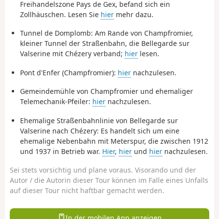
Freihandelszone Pays de Gex, befand sich ein
Zollhäuschen. Lesen Sie
hier
mehr dazu.
Tunnel de Domplomb: Am Rande von Champfromier,
kleiner Tunnel der Straßenbahn, die Bellegarde sur
Valserine mit Chézery verband;
hier
lesen.
Pont d'Enfer (Champfromier):
hier
nachzulesen.
Gemeindemühle von Champfromier und ehemaliger
Telemechanik-Pfeiler:
hier
nachzulesen.
Ehemalige Straßenbahnlinie von Bellegarde sur
Valserine nach Chézery: Es handelt sich um eine
ehemalige Nebenbahn mit Meterspur, die zwischen 1912
und 1937 in Betrieb war.
Hier
,
hier
und
hier
nachzulesen.
Sei stets vorsichtig und plane voraus. Visorando und der
Autor / die Autorin dieser Tour können im Falle eines Unfalls
auf dieser Tour nicht haftbar gemacht werden.
In der mobilen App anzeigen