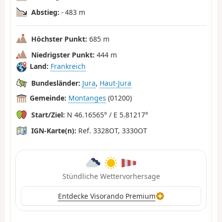
Abstieg:
- 483 m
Höchster Punkt:
685 m
Niedrigster Punkt:
444 m
Land:
Frankreich
Bundesländer:
Jura
,
Haut-Jura
Gemeinde:
Montanges
(01200)
Start/Ziel:
N 46.16565° / E 5.81217°
IGN-Karte(n):
Ref. 3328OT, 3330OT
Stündliche Wettervorhersage
Entdecke Visorando Premium