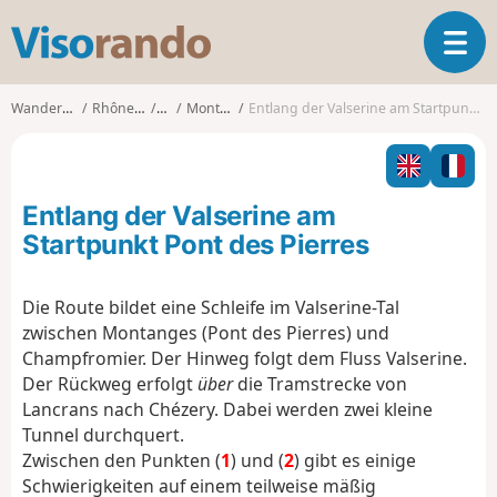
V
T
i
o
s
g
o
Wanderungen
Rhône-Alpes
Ain
Montanges
Entlang der Valserine am Startpunkt Pont des Pierres
g
r
l
a
e
n
n
d
Entlang der Valserine am
a
o
v
Startpunkt Pont des Pierres
i
g
Die Route bildet eine Schleife im Valserine-Tal
a
zwischen Montanges (Pont des Pierres) und
t
i
Champfromier. Der Hinweg folgt dem Fluss Valserine.
o
Der Rückweg erfolgt
über
die Tramstrecke von
n
Lancrans nach Chézery. Dabei werden zwei kleine
Tunnel durchquert.
Zwischen den Punkten (
1
) und (
2
) gibt es einige
Schwierigkeiten auf einem teilweise mäßig