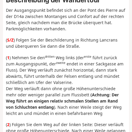
Der Ausgangspunkt befindet sich an der Pont des Pierre auf
der D14a zwischen Montanges und Confort auf der rechten
Seite, gleich nachdem man die Brücke überquert hat.
Parkmöglichkeiten vorhanden.
(
S/Z
) Folgen Sie der Beschilderung in Richtung Lancrans
und überqueren Sie dann die Straße.
dritten
erste
(
1
) Nehmen Sie den
Weg links (der
führt zurück
zweite
zum Ausgangspunkt, der
endet in einer Sackgasse am
Fluss). Der Weg verläuft zunächst horizontal, dann stark
abwärts, führt unterhalb der Felsen entlang und mündet
schließlich am Ufer der Valserine.
Der Weg verläuft dann ohne große Höhenunterschiede
mehr oder weniger parallel zum Flussbett
(Achtung: Der
Weg führt an einigen relativ schmalen Stellen am Rand
von Schluchten entlang
). Nach einer Weile steigt der Weg
leicht an und mündet in einen befahrbaren Weg
(
2
) Folgen Sie dem Weg auf der linken Seite: Dieser verläuft
ohne große Höhenunterschiede. Nach einer Weile gelangen