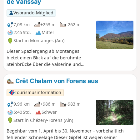
de Vanssay
Jurakette, die Schweizer und
französischen Alpen einschließlich des
Visorando-Mitglied
Matterhorns bei schönem Wetter und
den majestätischen Mont Blanc zu
7,08 km
+253 m
-262 m
entdecken.
2:45 Std.
Mittel
Start in Montanges (Ain)
Dieser Spaziergang ab Montanges
bietet einen Blick auf die berühmte
Steinbrücke über die Valserine und
führt am Denkmal für Paul de Vanssay,
den Helden der Résistance, vorbei.
Crêt Chalam von Forens aus
Tourismusinformation
9,96 km
+986 m
-983 m
5:40 Std.
Schwer
Start in Chézery-Forens (Ain)
Begehbar vom 1. April bis 30. November – vorbehaltlich
fehlender Schneelage Dieser Gipfel ist wegen seiner