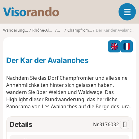
V
T
i
o
s
g
o
Wanderungen
Rhône-Alpes
Ain
Champfromier
Der Kar der Avalanches
g
r
l
a
e
n
n
d
Der Kar der Avalanches
a
o
v
i
Nachdem Sie das Dorf Champfromier und alle seine
g
Annehmlichkeiten hinter sich gelassen haben,
a
wandern Sie über Weiden und Waldwege. Das
t
Highlight dieser Rundwanderung: das herrliche
i
o
Panorama von Les Avalanches auf die Berge des Jura.
n
Details
Nr.
3176032