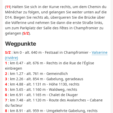
(
11
) Halten Sie sich in der Kurve rechts, um dem Chemin du
Ménéchar zu folgen, und gelangen Sie weiter unten auf die
D14. Biegen Sie rechts ab, überqueren Sie die Brücke über
die Volferine und nehmen Sie dann die erste Straße links,
um zum Parkplatz der Salle des Fêtes in Champfromier zu
gelangen (
S/Z
).
Wegpunkte
S/Z
: km 0 - alt. 640 m - Festsaal in Champfromier -
Valserine
(rivière)
1
: km 0.47 - alt. 676 m - Rechts in die Rue de l'Église
einbiegen
2
: km 1.27 - alt. 761 m - Gemeindlich
3
: km 2.26 - alt. 854 m - Gabelung, geradeaus
4
: km 4.88 - alt. 1 131 m - Höhe 1130, rechts
5
: km 5.65 - alt. 1 160 m - Waldweg, rechts
6
: km 6.91 - alt. 1 165 m - Chalet de l'Auger
7
: km 7.48 - alt. 1 120 m - Route des Avalanches – Cabane
du facteur
8
: km 8.91 - alt. 959 m - Umgekehrte Gabelung, rechts