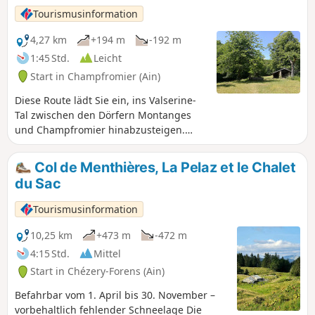
Tourismusinformation
4,27 km
+194 m
-192 m
1:45 Std.
Leicht
Start in Champfromier (Ain)
Diese Route lädt Sie ein, ins Valserine-
Tal zwischen den Dörfern Montanges
und Champfromier hinabzusteigen.
Wald, Wiesen und frische Luft erwarten
Sie!
Col de Menthières, La Pelaz et le Chalet
du Sac
Tourismusinformation
10,25 km
+473 m
-472 m
4:15 Std.
Mittel
Start in Chézery-Forens (Ain)
Befahrbar vom 1. April bis 30. November –
vorbehaltlich fehlender Schneelage Die