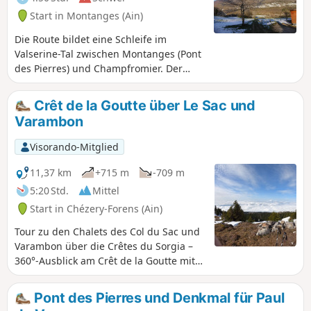
Schutzgebiet: Hunde und Zelten sind im Nationalen
Start in Montanges (Ain)
Naturschutzgebiet der Haute Chaîne du Jura verboten.
Sollte der Uferweg der Valserine gesperrt sein, folgen Sie
Die Route bildet eine Schleife im
der Umleitung über die Voie du Tram, um ins Stadtzentrum
Valserine-Tal zwischen Montanges (Pont
von Bellegardezu gelangen .
des Pierres) und Champfromier. Der
Hinweg folgt dem Fluss Valserine. Der
Rückweg erfolgt über die Tramstrecke
Crêt de la Goutte über Le Sac und
von Lancrans nach Chézery. Dabei
Varambon
werden zwei kleine Tunnel durchquert.
Zwischen den Punkten (1) und (2) gibt es
Visorando-Mitglied
einige Schwierigkeiten auf einem
teilweise mäßig begehbaren Weg. Der
11,37 km
+715 m
-709 m
Rest der Strecke weist keine größeren
5:20 Std.
Mittel
Schwierigkeiten auf.
Start in Chézery-Forens (Ain)
Tour zu den Chalets des Col du Sac und
Varambon über die Crêtes du Sorgia –
360°-Ausblick am Crêt de la Goutte mit
Orientierungstafel, um die Monts d'Ain,
den Genfer See und seinen
Pont des Pierres und Denkmal für Paul
Springbrunnen, den Beginn der