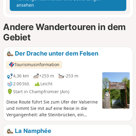
ansehen
Andere Wandertouren in dem
Gebiet
Der Drache unter dem Felsen
Tourismusinformation
4,36 km
+253 m
-253 m
2:00 Std.
Leicht
Start in Champfromier (Ain)
Diese Route führt Sie zum Ufer der Valserine
und nimmt Sie mit auf eine Reise in die
Vergangenheit: alte Steinbrücken, ein
Kraftwerk mit ungewöhnlicher Geschichte
und ein Zollhäuschen. Ein geheimnisvoller
La Namphée
und idyllischer Weg.