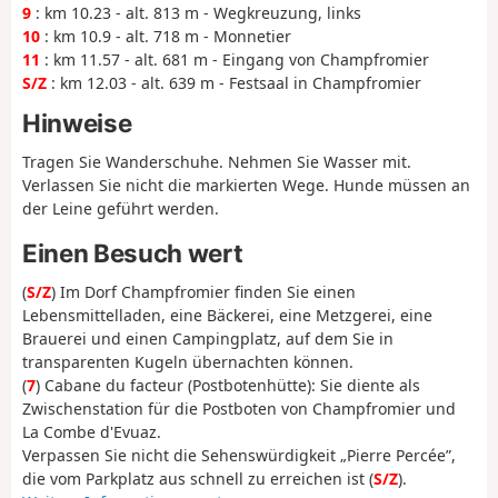
9
: km 10.23 - alt. 813 m - Wegkreuzung, links
10
: km 10.9 - alt. 718 m - Monnetier
11
: km 11.57 - alt. 681 m - Eingang von Champfromier
S/Z
: km 12.03 - alt. 639 m - Festsaal in Champfromier
Hinweise
Tragen Sie Wanderschuhe. Nehmen Sie Wasser mit.
Verlassen Sie nicht die markierten Wege. Hunde müssen an
der Leine geführt werden.
Einen Besuch wert
(
S/Z
) Im Dorf Champfromier finden Sie einen
Lebensmittelladen, eine Bäckerei, eine Metzgerei, eine
Brauerei und einen Campingplatz, auf dem Sie in
transparenten Kugeln übernachten können.
(
7
) Cabane du facteur (Postbotenhütte): Sie diente als
Zwischenstation für die Postboten von Champfromier und
La Combe d'Evuaz.
Verpassen Sie nicht die Sehenswürdigkeit „Pierre Percée”,
die vom Parkplatz aus schnell zu erreichen ist (
S/Z
).