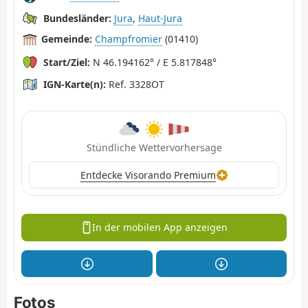
Bundesländer:
Jura
,
Haut-Jura
Gemeinde:
Champfromier
(01410)
Start/Ziel:
N 46.194162° / E 5.817848°
IGN-Karte(n):
Ref. 3328OT
Stündliche Wettervorhersage
Entdecke Visorando Premium
In der mobilen App anzeigen
Fotos