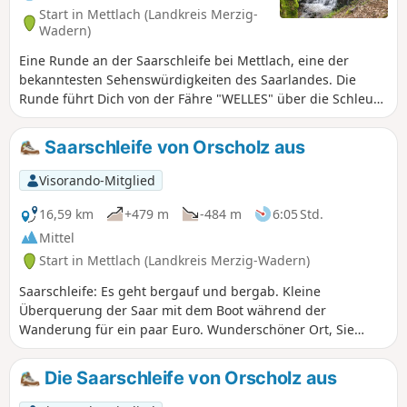
Start in Mettlach (Landkreis Merzig-
Wadern)
Eine Runde an der Saarschleife bei Mettlach, eine der
bekanntesten Sehenswürdigkeiten des Saarlandes. Die
Runde führt Dich von der Fähre "WELLES" über die Schleuse
Mettlach hoch zum Baumwipfelpfad und in einem Bogen
wieder zurück zu Deinem Ausgangspunkt.
Saarschleife von Orscholz aus
Visorando-Mitglied
16,59 km
+479 m
-484 m
6:05 Std.
Mittel
Start in Mettlach (Landkreis Merzig-Wadern)
Saarschleife: Es geht bergauf und bergab. Kleine
Überquerung der Saar mit dem Boot während der
Wanderung für ein paar Euro. Wunderschöner Ort, Sie
können sich in einer Bar am Wasser erfrischen und dann
weitergehen. Wirklich sehr schön.
Die Saarschleife von Orscholz aus