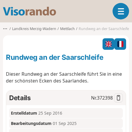
V
T
i
o
s
g
o
•••
Landkreis Merzig-Wadern
Mettlach
Rundweg an der Saarschleife
g
r
l
a
e
n
n
d
Rundweg an der Saarschleife
a
o
v
i
Dieser Rundweg an der Saarschleife führt Sie in eine
g
der schönsten Ecken des Saarlandes.
a
t
i
Details
Nr.
372398
o
n
Erstelldatum
25 Sep 2016
Bearbeitungsdatum
01 Sep 2025