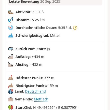
Letzte Bewertung
20 Sep 2025
Aktivität:
Zu Fuß
Distanz:
15,25 km
Durchschnittliche Dauer:
5:35 Std.
Schwierigkeitsgrad:
Mittel
Zurück zum Start:
Ja
Aufstieg:
+ 434 m
Abstieg:
- 432 m
Höchster Punkt:
377 m
Niedrigster Punkt:
159 m
Land:
Deutschland
Gemeinde:
Mettlach
Start/Ziel:
N 49.493295° / E 6.587795°