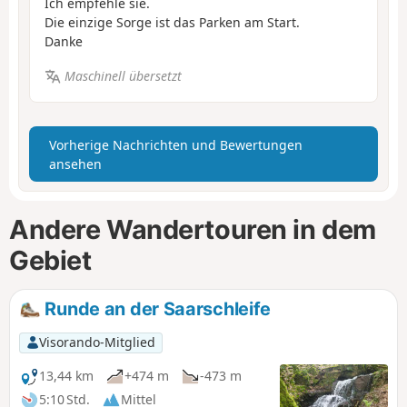
Ich empfehle sie.
Die einzige Sorge ist das Parken am Start.
Danke
Maschinell übersetzt
Vorherige Nachrichten und Bewertungen
ansehen
Andere Wandertouren in dem
Gebiet
Runde an der Saarschleife
Visorando-Mitglied
13,44 km
+474 m
-473 m
5:10 Std.
Mittel