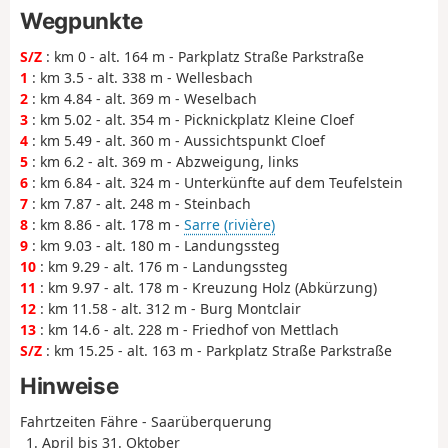
Wegpunkte
S/Z
: km 0 - alt. 164 m - Parkplatz Straße Parkstraße
1
: km 3.5 - alt. 338 m - Wellesbach
2
: km 4.84 - alt. 369 m - Weselbach
3
: km 5.02 - alt. 354 m - Picknickplatz Kleine Cloef
4
: km 5.49 - alt. 360 m - Aussichtspunkt Cloef
5
: km 6.2 - alt. 369 m - Abzweigung, links
6
: km 6.84 - alt. 324 m - Unterkünfte auf dem Teufelstein
7
: km 7.87 - alt. 248 m - Steinbach
8
: km 8.86 - alt. 178 m -
Sarre (rivière)
9
: km 9.03 - alt. 180 m - Landungssteg
10
: km 9.29 - alt. 176 m - Landungssteg
11
: km 9.97 - alt. 178 m - Kreuzung Holz (Abkürzung)
12
: km 11.58 - alt. 312 m - Burg Montclair
13
: km 14.6 - alt. 228 m - Friedhof von Mettlach
S/Z
: km 15.25 - alt. 163 m - Parkplatz Straße Parkstraße
Hinweise
Fahrtzeiten Fähre - Saarüberquerung
_1. April bis 31. Oktober_