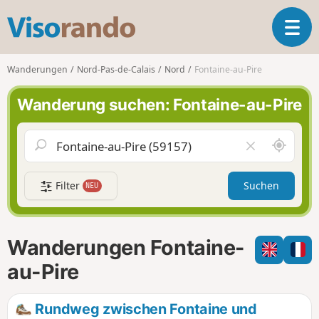
V
T
i
o
s
g
o
Wanderungen
Nord-Pas-de-Calais
Nord
Fontaine-au-Pire
g
r
l
a
Wanderung suchen: Fontaine-au-Pire
e
n
n
d
a
o
S
F
v
c
e
i
h
l
g
Filter
Suchen
NEU
a
d
a
u
l
t
m
e
i
i
e
Wanderungen Fontaine-
o
c
r
n
h
e
au-Pire
u
n
m
Rundweg zwischen Fontaine und