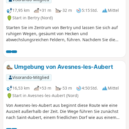
authentischem Dorfleben lädt diese Route dazu ein,
langsamer zu werden, durchzuatmen und die ganze
17,95 km
+31 m
-32 m
5:15 Std.
Mittel
Sanftheit der Region zu genießen.
Start in Bertry (Nord)
Starten Sie im Zentrum von Bertry und lassen Sie sich auf
ruhigen Wegen, gesäumt von Hecken und
abwechslungsreichen Feldern, führen. Nachdem Sie die
friedlichen Gassen von Clary durchquert haben, führt die
Route weiter nach Avelu, inmitten einer Landschaft, in der
Gutshöfe und Bauernhöfe das Bild der Landschaft prägen.
Hier spielt der Wind im Getreide, Vogelgesang begleitet
Umgebung von Avesnes-les-Aubert
Ihre Schritte und hinter jeder Kurve offenbart sich ein
authentisches Bild des Cambrésis. Ein einfacher,
Visorando-Mitglied
unverfälschter Spaziergang, der dazu einlädt, die Natur
und das ländliche Erbe im Rhythmus des Gehens zu
16,53 km
+53 m
-53 m
4:50 Std.
Mittel
genießen.
Start in Avesnes-les-Aubert (Nord)
Von Avesnes-les-Aubert aus beginnt diese Route wie eine
Auszeit außerhalb der Zeit. Die Wege führen Sie zunächst
nach Saint-Aubert, einem friedlichen Dorf wie aus einem
Bilderbuch, dessen Glockentürme den Horizont prägen. Die