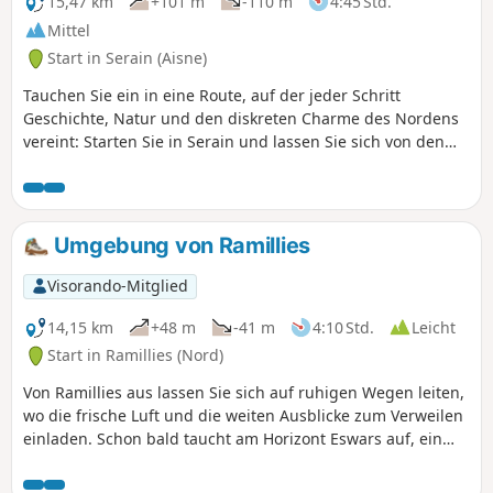
Wanderung, ideal, um in die ländliche Ruhe einzutauchen
15,47 km
+101 m
-110 m
4:45 Std.
und den diskreten Charme der Landschaft von Cambrai
Mittel
wiederzuentdecken.
Start in Serain (Aisne)
Tauchen Sie ein in eine Route, auf der jeder Schritt
Geschichte, Natur und den diskreten Charme des Nordens
vereint: Starten Sie in Serain und lassen Sie sich von den
mittelalterlichen Überresten von Beaurevoir verzaubern,
bevor Sie die friedlichen Wege von Ponchaux erreichen. Die
Route führt dann weiter nach Vaux Le Prêtre und bietet
abwechselnd schattiges Unterholz, idyllische Weiden und
Umgebung von Ramillies
unerwartete Ausblicke auf das Tal der Serre. Dieser
sorgfältig markierte Rückweg führt Sie über kleine Straßen
Visorando-Mitglied
und Feldwege zurück nach Serain. Zwischen einer Pause
am Brunnen von Beaurevoir und dem rustikalen Charme
14,15 km
+48 m
-41 m
4:10 Std.
Leicht
der Bauernhöfe von Ponchaux werden Ihre Sinne ständig
Start in Ramillies (Nord)
angeregt: Vogelgezwitscher, der Duft des Heidelands und
Von Ramillies aus lassen Sie sich auf ruhigen Wegen leiten,
die Silhouetten der Glockentürme am Horizont prägen
wo die frische Luft und die weiten Ausblicke zum Verweilen
diesen Ausflug, der für jedermann zugänglich ist.
einladen. Schon bald taucht am Horizont Eswars auf, ein
charmantes, von Grün umgebenes Dorf, das die für die
Landschaft des Cambrésis typische Ruhe widerspiegelt. Auf