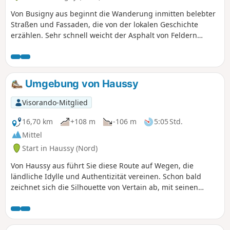
Flächen und dörflichen Rückzugsorten und bietet einen
Von Busigny aus beginnt die Wanderung inmitten belebter
Spaziergang, bei dem jede Etappe ein anderes Gesicht der
Straßen und Fassaden, die von der lokalen Geschichte
Region offenbart.
erzählen. Sehr schnell weicht der Asphalt von Feldern
gesäumten Wegen, wo sich der Horizont öffnet und man
durchatmen kann. Der Duft der Erde und das Zwitschern
der Vögel begleiten die Wanderung und bilden einen
auffälligen Kontrast zum Trubel am Startpunkt. Von Dorf zu
Umgebung von Haussy
Dorf wird die Landschaft zum Komplizen und bietet
beruhigende Ausblicke, bis man sich Maretz nähert, wo das
Visorando-Mitglied
Leben wieder seinen sanften Trubel findet. Eine Route, die
den Reichtum des städtischen Erbes mit der Ruhe der
16,70 km
+108 m
-106 m
5:05 Std.
Natur verbindet, perfekt für alle, die im Laufe ihrer
Mittel
Wanderung gerne verschiedene Stimmungen erleben.
Start in Haussy (Nord)
Von Haussy aus führt Sie diese Route auf Wegen, die
ländliche Idylle und Authentizität vereinen. Schon bald
zeichnet sich die Silhouette von Vertain ab, mit seinen
friedlichen Gassen und seiner einladenden Atmosphäre.
Die Wege führen weiter durch Felder und Hecken bis nach
Solesmes, einer lebendigen Stadt mit reichem Kulturerbe,