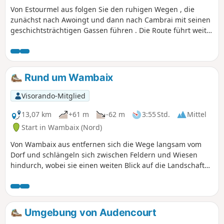
Von Estourmel aus folgen Sie den ruhigen Wegen , die
zunächst nach Awoingt und dann nach Cambrai mit seinen
geschichtsträchtigen Gassen führen . Die Route führt weiter
nach Cauroir und Igniel, bevor sie Wambaix streift ,
inmitten einer Landschaft , in der sich wogende Felder ,
ländliche Hecken und Silhouetten von Bauernhöfen
vermischen . Jede Etappe hat ihren eigenen Charme: die
Rund um Wambaix
Authentizität der Dörfer, die Ruhe der Wege, die Vielfalt der
Panoramen. Diese Route lä dt dazu ein , die Sanftheit der
Visorando-Mitglied
Landschaft um Cambrai zu genießen , tief durchzuatmen
und sich vom beruhigenden Rhythmus des Gehenstragen
13,07 km
+61 m
-62 m
3:55 Std.
Mittel
zu lassen .
Start in Wambaix (Nord)
Von Wambaix aus entfernen sich die Wege langsam vom
Dorf und schlängeln sich zwischen Feldern und Wiesen
hindurch, wobei sie einen weiten Blick auf die Landschaft
bieten. Bei der Annäherung an Esnes ragt der Glockenturm
am Horizont empor, ein diskreter Wächter des Ortes. Weiter
entfernt offenbart Lesdain seine ruhigen Gassen und
Backsteinfassaden, bevor die Straße nach Séranvillers-
Umgebung von Audencourt
Forenville führt, wo die ländliche Geschichte in jedem Stein