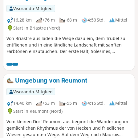
Kulturerbe, ihre belebten Gassen und ihre
charakteristischen Fassaden. Der Spaziergang führt weiter
Visorando-Mitglied
nach Proville, wo zwischen Grünflächen und friedlicher
Atmosphäre wieder Ruhe einkehrt. Eine Route, die die Ruhe
16,28 km
+76 m
-68 m
4:50 Std.
Mittel
der ländlichen Landschaft mit der Entdeckung einer Stadt
Start in Briastre (Nord)
mit faszinierender Vergangenheit verbindet – ideal, um im
Von Briastre aus laden die Wege dazu ein, dem Trubel zu
Laufe des Spaziergangs für Abwechslung zu sorgen.
entfliehen und in eine ländliche Landschaft mit sanften
Farbtönen einzutauchen. Der erste Halt, Solesmes,
offenbart mit seinen belebten Gassen und Glockentürmen,
die über die Stadt wachen, seinen lebendigen Charakter
und seine reiche Vergangenheit. Im weiteren Verlauf
werden die Wege ruhiger und schlängeln sich zwischen
Umgebung von Reumont
goldenen Feldern und Wäldchen hindurch, bis Sie Neuvilly
erreichen, ein Dorf, das von Stille geprägt ist und in dem
Visorando-Mitglied
die Zeit still zu stehen scheint. Diese Route verbindet die
Authentizität der Dörfer mit der Ruhe der Landschaften und
14,40 km
+53 m
-55 m
4:15 Std.
Mittel
bietet eine ideale Auszeit, um neue Energie zu tanken und
Start in Reumont (Nord)
gleichzeitig die lokale Geschichte zu genießen.
Vom kleinen Dorf Reumont aus beginnt die Wanderung im
gemächlichen Rhythmus der von Hecken und friedlichen
Wiesen gesäumten Wege. Auf dem Weg nach Maurois