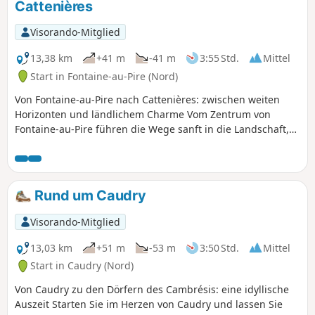
Cattenières
Visorando-Mitglied
13,38 km
+41 m
-41 m
3:55 Std.
Mittel
Start in Fontaine-au-Pire (Nord)
Von Fontaine-au-Pire nach Cattenières: zwischen weiten
Horizonten und ländlichem Charme Vom Zentrum von
Fontaine-au-Pire führen die Wege sanft in die Landschaft,
vorbei an goldenen Feldern und grünen Wiesen. Man
schreitet im ruhigen Rhythmus der Jahreszeiten voran,
begleitet vom Rascheln der Ähren und dem leichten Flug
der Lerchen. Die Silhouette von Cattenières zeichnet sich
Rund um Caudry
allmählich am Horizont ab, hinter Hecken und von
Wildblumen gesäumten Wegen. Dieser kurze Ausflug lädt
Visorando-Mitglied
dazu ein, tief durchzuatmen, die Schlichtheit der
Landschaften des Cambrésis zu genießen und Schritt für
13,03 km
+51 m
-53 m
3:50 Std.
Mittel
Schritt die diskrete Schönheit seiner Dörfer
Start in Caudry (Nord)
wiederzuentdecken. Hier reicht jeder Blick weit und jeder
Von Caudry zu den Dörfern des Cambrésis: eine idyllische
Schritt bringt uns der ländlichen Authentizität ein Stück
Auszeit Starten Sie im Herzen von Caudry und lassen Sie
näher. Achtung, ein etwa 700 m langer Abschnitt der Straße