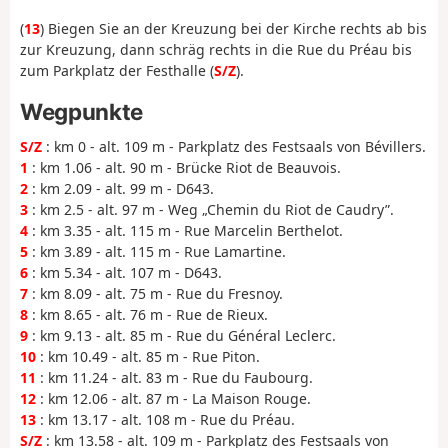
(
13
) Biegen Sie an der Kreuzung bei der Kirche rechts ab bis
zur Kreuzung, dann schräg rechts in die Rue du Préau bis
zum Parkplatz der Festhalle (
S/Z
).
Wegpunkte
S/Z
: km 0 - alt. 109 m - Parkplatz des Festsaals von Bévillers.
1
: km 1.06 - alt. 90 m - Brücke Riot de Beauvois.
2
: km 2.09 - alt. 99 m - D643.
3
: km 2.5 - alt. 97 m - Weg „Chemin du Riot de Caudry”.
4
: km 3.35 - alt. 115 m - Rue Marcelin Berthelot.
5
: km 3.89 - alt. 115 m - Rue Lamartine.
6
: km 5.34 - alt. 107 m - D643.
7
: km 8.09 - alt. 75 m - Rue du Fresnoy.
8
: km 8.65 - alt. 76 m - Rue de Rieux.
9
: km 9.13 - alt. 85 m - Rue du Général Leclerc.
10
: km 10.49 - alt. 85 m - Rue Piton.
11
: km 11.24 - alt. 83 m - Rue du Faubourg.
12
: km 12.06 - alt. 87 m - La Maison Rouge.
13
: km 13.17 - alt. 108 m - Rue du Préau.
S/Z
: km 13.58 - alt. 109 m - Parkplatz des Festsaals von