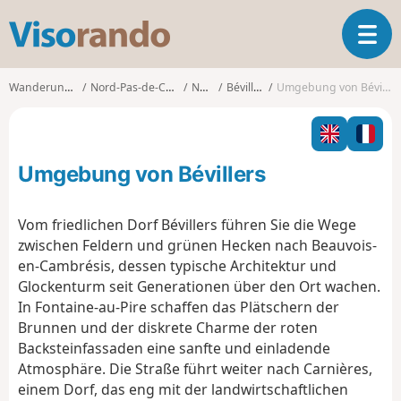
V
T
i
o
s
g
o
Wanderungen
Nord-Pas-de-Calais
Nord
Bévillers
Umgebung von Bévillers
g
r
l
a
e
n
n
d
Umgebung von Bévillers
a
o
v
i
Vom friedlichen Dorf Bévillers führen Sie die Wege
g
zwischen Feldern und grünen Hecken nach Beauvois-
a
en-Cambrésis, dessen typische Architektur und
t
Glockenturm seit Generationen über den Ort wachen.
i
o
In Fontaine-au-Pire schaffen das Plätschern der
n
Brunnen und der diskrete Charme der roten
Backsteinfassaden eine sanfte und einladende
Atmosphäre. Die Straße führt weiter nach Carnières,
einem Dorf, das eng mit der landwirtschaftlichen