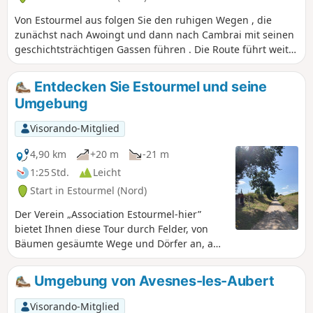
auf der man im Rhythmus der Natur wandert und die
Von Estourmel aus folgen Sie den ruhigen Wegen , die
Einfachheit und Authentizität einer Region genießt, die von
zunächst nach Awoingt und dann nach Cambrai mit seinen
der Zeit und ihren Bewohnern geprägt ist.
geschichtsträchtigen Gassen führen . Die Route führt weiter
nach Cauroir und Igniel, bevor sie Wambaix streift ,
inmitten einer Landschaft , in der sich wogende Felder ,
Entdecken Sie Estourmel und seine
ländliche Hecken und Silhouetten von Bauernhöfen
Umgebung
vermischen . Jede Etappe hat ihren eigenen Charme: die
Authentizität der Dörfer, die Ruhe der Wege, die Vielfalt der
Visorando-Mitglied
Panoramen. Diese Route lä dt dazu ein , die Sanftheit der
Landschaft um Cambrai zu genießen , tief durchzuatmen
4,90 km
+20 m
-21 m
und sich vom beruhigenden Rhythmus des Gehenstragen
1:25 Std.
Leicht
zu lassen .
Start in Estourmel (Nord)
Der Verein „Association Estourmel-hier”
bietet Ihnen diese Tour durch Felder, von
Bäumen gesäumte Wege und Dörfer an, auf
der Sie das reiche Kulturerbe der Gemeinde
entdecken können. Vor jedem
Umgebung von Avesnes-les-Aubert
bemerkenswerten Denkmal finden Sie
Informationstafeln, auf denen Sie mehr über
Visorando-Mitglied