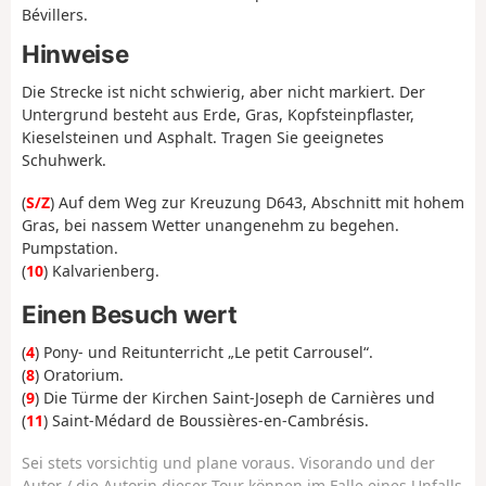
Bévillers.
Hinweise
Die Strecke ist nicht schwierig, aber nicht markiert. Der
Untergrund besteht aus Erde, Gras, Kopfsteinpflaster,
Kieselsteinen und Asphalt. Tragen Sie geeignetes
Schuhwerk.
(
S/Z
) Auf dem Weg zur Kreuzung D643, Abschnitt mit hohem
Gras, bei nassem Wetter unangenehm zu begehen.
Pumpstation.
(
10
) Kalvarienberg.
Einen Besuch wert
(
4
) Pony- und Reitunterricht „Le petit Carrousel“.
(
8
) Oratorium.
(
9
) Die Türme der Kirchen Saint-Joseph de Carnières und
(
11
) Saint-Médard de Boussières-en-Cambrésis.
Sei stets vorsichtig und plane voraus. Visorando und der
Autor / die Autorin dieser Tour können im Falle eines Unfalls