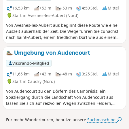
die Geschichte des Dorfes ergehen können.
16,53 km
+53 m
-53 m
4:50 Std.
Mittel
Start in Avesnes-les-Aubert (Nord)
Von Avesnes-les-Aubert aus beginnt diese Route wie eine
Auszeit außerhalb der Zeit. Die Wege führen Sie zunächst
nach Saint-Aubert, einem friedlichen Dorf wie aus einem
Bilderbuch, dessen Glockentürme den Horizont prägen. Die
Route führt weiter nach Villers-en-Cauchies mit seinen
Umgebung von Audencourt
ruhigen Gassen und seiner landwirtschaftlichen
Landschaft, die Ruhe ausstrahlt. Dann kommt Rieux-en-
Visorando-Mitglied
Cambrésis, eingebettet inmitten von Feldern, wo sich
ländliche Geschichte und Dorfleben vermischen. Zwischen
11,65 km
+43 m
-48 m
3:25 Std.
Mittel
idyllischen Passagen, Begegnungen mit dem lokalen
Start in Caudry (Nord)
Kulturerbe und sanften Panoramen bietet dieser Ausflug
Von Audencourt zu den Dörfern des Cambrésis: ein
eine Konzentration von Charme und Authentizität, ideal, um
Spaziergang durch die Landschaft Von Audencourt aus
frische Luft zu schnappen und neue Energie zu tanken.
lassen Sie sich auf reizvollen Wegen zwischen Feldern,
Hecken und Höfen nach Caudry, Beaumont-en-Cambrésis,
Inchy und Troisvilles führen. Jedes Dorf hat seinen eigenen
Für mehr Wandertouren, benutze unsere
Suchmaschine
.
Charme: das diskrete Treiben in Caudry, die idyllischen
Gassen von Beaumont, die Authentizität von Inchy, die Ruhe