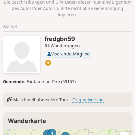
Die Beschreibungen und GPX-Daten dieser Tour sind Eigentum
von Troisvilles. Zwischen zwei Etappen entfaltet sich ein
des Autors/der Autorin. Bitte nicht ohne Genehmigung
lebendiges Panorama aus wechselnden Farben, ländlichen
kopieren.
Düften und Vogelgesang. Mehr als nur eine einfache
Wanderung, ist dies ein Ausflug, der Entdeckung, Erholung
AUTOR
und Wanderfreude in einer von Zeit und Natur geprägten
Landschaft verbindet.
fredgbn59
61 Wanderungen
Visorando-Mitglied
Gemeinde:
Fontaine-au-Pire (59157)
Maschinell übersetzte Tour -
Originalversion
Wanderkarte
9
8