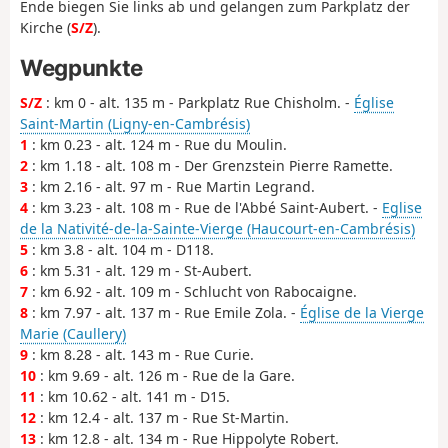
Ende biegen Sie links ab und gelangen zum Parkplatz der
Kirche (
S/Z
).
Wegpunkte
S/Z
: km 0 - alt. 135 m - Parkplatz Rue Chisholm. -
Église
Saint-Martin (Ligny-en-Cambrésis)
1
: km 0.23 - alt. 124 m - Rue du Moulin.
2
: km 1.18 - alt. 108 m - Der Grenzstein Pierre Ramette.
3
: km 2.16 - alt. 97 m - Rue Martin Legrand.
4
: km 3.23 - alt. 108 m - Rue de l'Abbé Saint-Aubert. -
Eglise
de la Nativité-de-la-Sainte-Vierge (Haucourt-en-Cambrésis)
5
: km 3.8 - alt. 104 m - D118.
6
: km 5.31 - alt. 129 m - St-Aubert.
7
: km 6.92 - alt. 109 m - Schlucht von Rabocaigne.
8
: km 7.97 - alt. 137 m - Rue Emile Zola. -
Église de la Vierge
Marie (Caullery)
9
: km 8.28 - alt. 143 m - Rue Curie.
10
: km 9.69 - alt. 126 m - Rue de la Gare.
11
: km 10.62 - alt. 141 m - D15.
12
: km 12.4 - alt. 137 m - Rue St-Martin.
13
: km 12.8 - alt. 134 m - Rue Hippolyte Robert.