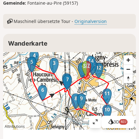
Gemeinde:
Fontaine-au-Pire (59157)
Maschinell übersetzte Tour -
Originalversion
Wanderkarte
4
14
5
3
13
1
12
2
7
6
11
8
9
10
3D
NEU
K
Attributions
a
r