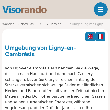
V
T
i
o
s
g
o
Wanderungen
Nord-Pas-de-Calais
Nord
Ligny-en-Cambrésis
Umgebung von Ligny-en-Cambrésis
g
r
l
a
e
n
n
d
Umgebung von Ligny-en-
a
o
v
Cambrésis
i
g
Von Ligny-en-Cambrésis aus nehmen Sie die Wege,
a
die sich nach Haucourt und dann nach Caullery
t
i
schlängeln, bevor Sie Clary erreichen. Entlang der
o
Strecke vermischen sich wellige Felder mit ländlichen
n
Hecken und Bauernhöfen mit von der Zeit patinierten
Mauern. Jedes Dorf offenbart seine friedlichen Gassen
und seinen authentischen Charakter, während
Vogelgesang und der Duft der Jahreszeiten Ihre