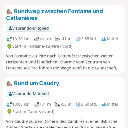
Rundweg zwischen Fontaine und
Cattenières
Visorando-Mitglied
13,38 km
+41 m
-41 m
3:55 Std.
Mittel
Start in Fontaine-au-Pire (Nord)
Von Fontaine-au-Pire nach Cattenières: zwischen weiten
Horizonten und ländlichem Charme Vom Zentrum von
Fontaine-au-Pire führen die Wege sanft in die Landschaft,
vorbei an goldenen Feldern und grünen Wiesen. Man
schreitet im ruhigen Rhythmus der Jahreszeiten voran,
Rund um Caudry
begleitet vom Rascheln der Ähren und dem leichten Flug
der Lerchen. Die Silhouette von Cattenières zeichnet sich
Visorando-Mitglied
allmählich am Horizont ab, hinter Hecken und von
Wildblumen gesäumten Wegen. Dieser kurze Ausflug lädt
13,03 km
+51 m
-53 m
3:50 Std.
Mittel
dazu ein, tief durchzuatmen, die Schlichtheit der
Start in Caudry (Nord)
Landschaften des Cambrésis zu genießen und Schritt für
Von Caudry zu den Dörfern des Cambrésis: eine idyllische
Schritt die diskrete Schönheit seiner Dörfer
Auszeit Starten Sie im Herzen von Caudry und lassen Sie
wiederzuentdecken. Hier reicht jeder Blick weit und jeder