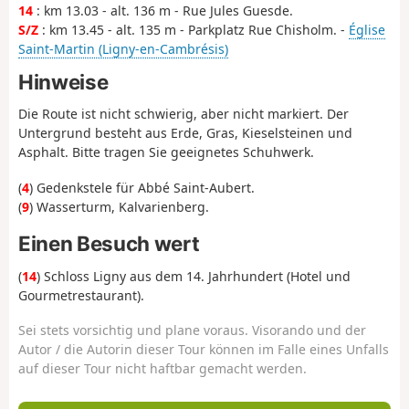
14
: km 13.03 - alt. 136 m - Rue Jules Guesde.
S/Z
: km 13.45 - alt. 135 m - Parkplatz Rue Chisholm. -
Église
Saint-Martin (Ligny-en-Cambrésis)
Hinweise
Die Route ist nicht schwierig, aber nicht markiert. Der
Untergrund besteht aus Erde, Gras, Kieselsteinen und
Asphalt. Bitte tragen Sie geeignetes Schuhwerk.
(
4
) Gedenkstele für Abbé Saint-Aubert.
(
9
) Wasserturm, Kalvarienberg.
Einen Besuch wert
(
14
) Schloss Ligny aus dem 14. Jahrhundert (Hotel und
Gourmetrestaurant).
Sei stets vorsichtig und plane voraus. Visorando und der
Autor / die Autorin dieser Tour können im Falle eines Unfalls
auf dieser Tour nicht haftbar gemacht werden.