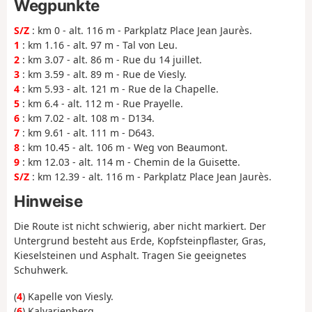
Wegpunkte
S/Z
: km 0 - alt. 116 m - Parkplatz Place Jean Jaurès.
1
: km 1.16 - alt. 97 m - Tal von Leu.
2
: km 3.07 - alt. 86 m - Rue du 14 juillet.
3
: km 3.59 - alt. 89 m - Rue de Viesly.
4
: km 5.93 - alt. 121 m - Rue de la Chapelle.
5
: km 6.4 - alt. 112 m - Rue Prayelle.
6
: km 7.02 - alt. 108 m - D134.
7
: km 9.61 - alt. 111 m - D643.
8
: km 10.45 - alt. 106 m - Weg von Beaumont.
9
: km 12.03 - alt. 114 m - Chemin de la Guisette.
S/Z
: km 12.39 - alt. 116 m - Parkplatz Place Jean Jaurès.
Hinweise
Die Route ist nicht schwierig, aber nicht markiert. Der
Untergrund besteht aus Erde, Kopfsteinpflaster, Gras,
Kieselsteinen und Asphalt. Tragen Sie geeignetes
Schuhwerk.
(
4
) Kapelle von Viesly.
(
6
) Kalvarienberg.