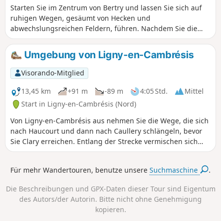
Starten Sie im Zentrum von Bertry und lassen Sie sich auf
Sanftheit der Region zu genießen.
ruhigen Wegen, gesäumt von Hecken und
abwechslungsreichen Feldern, führen. Nachdem Sie die
friedlichen Gassen von Clary durchquert haben, führt die
Route weiter nach Avelu, inmitten einer Landschaft, in der
Umgebung von Ligny-en-Cambrésis
Gutshöfe und Bauernhöfe das Bild der Landschaft prägen.
Hier spielt der Wind im Getreide, Vogelgesang begleitet
Visorando-Mitglied
Ihre Schritte und hinter jeder Kurve offenbart sich ein
authentisches Bild des Cambrésis. Ein einfacher,
13,45 km
+91 m
-89 m
4:05 Std.
Mittel
unverfälschter Spaziergang, der dazu einlädt, die Natur
Start in Ligny-en-Cambrésis (Nord)
und das ländliche Erbe im Rhythmus des Gehens zu
Von Ligny-en-Cambrésis aus nehmen Sie die Wege, die sich
genießen.
nach Haucourt und dann nach Caullery schlängeln, bevor
Sie Clary erreichen. Entlang der Strecke vermischen sich
wellige Felder mit ländlichen Hecken und Bauernhöfen mit
von der Zeit patinierten Mauern. Jedes Dorf offenbart seine
Für mehr Wandertouren, benutze unsere
Suchmaschine
.
friedlichen Gassen und seinen authentischen Charakter,
während Vogelgesang und der Duft der Jahreszeiten Ihre
Die Beschreibungen und GPX-Daten dieser Tour sind Eigentum
Schritte begleiten. Es ist ein Spaziergang, bei dem
des Autors/der Autorin. Bitte nicht ohne Genehmigung
Einfachheit zu Reichtum wird und der dazu einlädt, die
kopieren.
Ruhe der Landschaften und die diskrete Wärme des