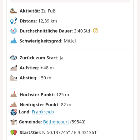
Aktivität:
Zu Fuß
Distanz:
12,39 km
Durchschnittliche Dauer:
3:40 Std.
Schwierigkeitsgrad:
Mittel
Zurück zum Start:
Ja
Aufstieg:
+ 48 m
Abstieg:
- 50 m
Höchster Punkt:
125 m
Niedrigster Punkt:
82 m
Land:
Frankreich
Gemeinde:
Béthencourt
(59540)
Start/Ziel:
N 50.137745° / E 3.431361°