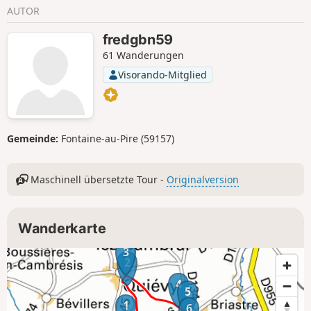
ländlichen Erbes zu genießen.
AUTOR
fredgbn59
61 Wanderungen
Visorando-Mitglied
Gemeinde:
Fontaine-au-Pire (59157)
Maschinell übersetzte Tour -
Originalversion
Wanderkarte
3
2
4
5
1
6