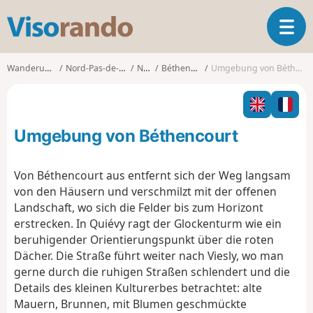
V
T
i
o
s
g
o
Wanderungen
Nord-Pas-de-Calais
Nord
Béthencourt
Umgebung von Béthencourt
g
r
l
a
e
n
n
d
Umgebung von Béthencourt
a
o
v
i
Von Béthencourt aus entfernt sich der Weg langsam
g
von den Häusern und verschmilzt mit der offenen
a
Landschaft, wo sich die Felder bis zum Horizont
t
erstrecken. In Quiévy ragt der Glockenturm wie ein
i
o
beruhigender Orientierungspunkt über die roten
n
Dächer. Die Straße führt weiter nach Viesly, wo man
gerne durch die ruhigen Straßen schlendert und die
Details des kleinen Kulturerbes betrachtet: alte
Mauern, Brunnen, mit Blumen geschmückte