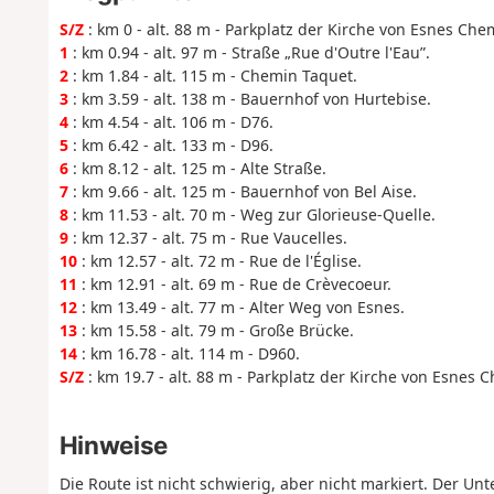
S/Z
: km 0 - alt. 88 m - Parkplatz der Kirche von Esnes Che
1
: km 0.94 - alt. 97 m - Straße „Rue d'Outre l'Eau”.
2
: km 1.84 - alt. 115 m - Chemin Taquet.
3
: km 3.59 - alt. 138 m - Bauernhof von Hurtebise.
4
: km 4.54 - alt. 106 m - D76.
5
: km 6.42 - alt. 133 m - D96.
6
: km 8.12 - alt. 125 m - Alte Straße.
7
: km 9.66 - alt. 125 m - Bauernhof von Bel Aise.
8
: km 11.53 - alt. 70 m - Weg zur Glorieuse-Quelle.
9
: km 12.37 - alt. 75 m - Rue Vaucelles.
10
: km 12.57 - alt. 72 m - Rue de l'Église.
11
: km 12.91 - alt. 69 m - Rue de Crèvecoeur.
12
: km 13.49 - alt. 77 m - Alter Weg von Esnes.
13
: km 15.58 - alt. 79 m - Große Brücke.
14
: km 16.78 - alt. 114 m - D960.
S/Z
: km 19.7 - alt. 88 m - Parkplatz der Kirche von Esnes 
Hinweise
Die Route ist nicht schwierig, aber nicht markiert. Der Un