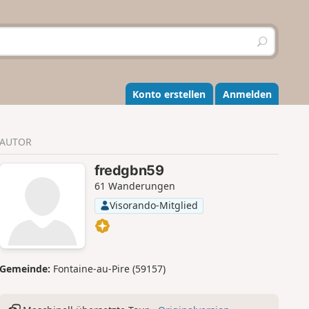
S
u
c
h
e
Konto erstellen
Anmelden
n
AUTOR
fredgbn59
61 Wanderungen
Visorando-Mitglied
Gemeinde:
Fontaine-au-Pire (59157)