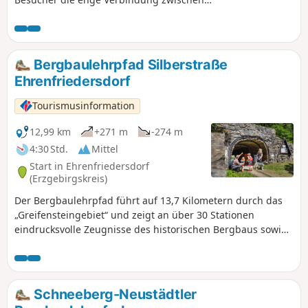
Mensch und Bergbau. Naturfreunde und
Geschichtsinteressierte kommen hier
gleichermaßen auf ihre Kosten.
Bergbaulehrpfad Silberstraße
Ehrenfriedersdorf
Tourismusinformation
12,99 km
+271 m
-274 m
4:30 Std.
Mittel
Start in Ehrenfriedersdorf
(Erzgebirgskreis)
Der Bergbaulehrpfad führt auf 13,7 Kilometern durch das
„Greifensteingebiet“ und zeigt an über 30 Stationen
eindrucksvolle Zeugnisse des historischen Bergbaus sowie
Spuren in Natur, Landschaft & Kultur.
Schneeberg-Neustädtler