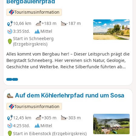
Bergbaulehrpfad
Tourismusinformation
10,66 km
+183 m
-187 m
3:35 Std.
Mittel
Start in Schneeberg
(Erzgebirgskreis)
Alles kommt vom Bergbau her! – Dieser Leitspruch prägt die
Bergstadt Schneeberg. Hier vereinen sich Natur, Geologie,
Geschichte und Welterbe. Reiche Silberfunde führten ab
1471 zur Entstehung der Bergstadt Schneeberg. Nach dem
Rückgang des Silberbergbaus erlangte ab dem 16.
Jahrhundert das ertragsreiche Kobalterzvorkommen
weltweite Bedeutung. Vom 16. bis 19. Jahrhundert war das
Auf dem Köhlerlehrpfad rund um Sosa
Schneeberger Revier weltweit größter und bedeutendster
Fundort für Kobalterze. Das aus dem Erz gewonnene und
Tourismusinformation
beliebte Kobaltblau fand Verwendung auf Keramik,
Porzellan und bei der Glasgestaltung. Auch die liebevoll
12,45 km
+305 m
-303 m
verzierten barocken Gebäude sind Zeugen dieser Zeit. Aus
4:25 Std.
Mittel
der Zeit des historischen Bergbaus in Schneeberg sind vor
Start in Eibenstock (Erzgebirgskreis)