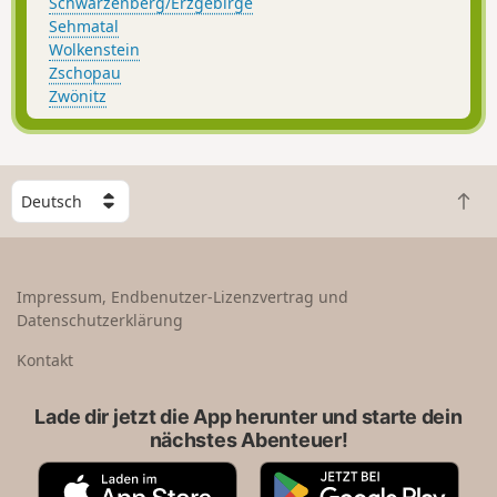
Schwarzenberg/Erzgebirge
Sehmatal
Wolkenstein
Zschopau
Zwönitz
W
Z
ä
u
h
r
l
ü
e
Impressum, Endbenutzer-Lizenzvertrag und
c
e
Datenschutzerklärung
k
i
n
n
Kontakt
a
L
c
a
Lade dir jetzt die App herunter und starte dein
h
n
nächstes Abenteuer!
o
d
b
A
G
e
p
o