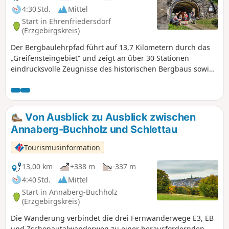
zur Drei-Brüder-Höhe mit Aussichtsturm und
4:30 Std.
Mittel
Einkehrmöglichkeit.Anschließend verläuft die Strecke über
Start in Ehrenfriedersdorf
Großrückerswalde mit seiner Wehrkirche sowie zu den
(Erzgebirgskreis)
Fischteichen, die zur Rast einladen.Über alte Wege und die
Der Bergbaulehrpfad führt auf 13,7 Kilometern durch das
ehemalige Bahntrasse führt die Tour schließlich zurück
„Greifensteingebiet“ und zeigt an über 30 Stationen
nach Marienberg.
eindrucksvolle Zeugnisse des historischen Bergbaus sowie
Spuren in Natur, Landschaft & Kultur.
Von Ausblick zu Ausblick zwischen
Annaberg-Buchholz und Schlettau
Tourismusinformation
13,00 km
+338 m
-337 m
4:40 Std.
Mittel
Start in Annaberg-Buchholz
(Erzgebirgskreis)
Die Wanderung verbindet die drei Fernwanderwege E3, EB
und Zschopautalwanderweg zu einer herausfordernden,