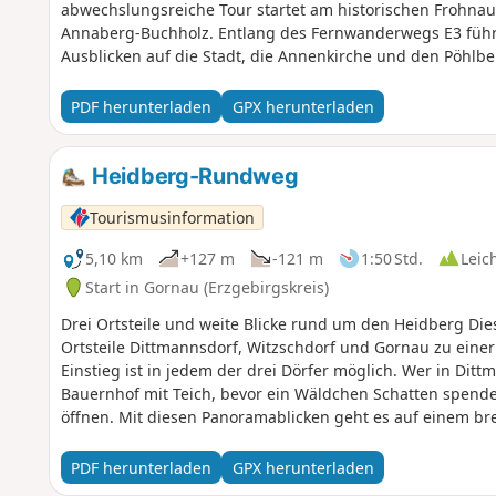
abwechslungsreiche Tour startet am historischen Frohn
Annaberg-Buchholz. Entlang des Fernwanderwegs E3 führt
Ausblicken auf die Stadt, die Annenkirche und den Pöhlb
Dörfler Höhe mit beeindruckenden Panoramen, bevor der A
verläuft die Route durch das Zschopautal mit naturnahen
PDF herunterladen
GPX herunterladen
zum Schloss Schlettau.Der Rückweg führt über eine Allee 
Fichtelberg.Zum Abschluss bietet die Teufelskanzel einen 
Annaberg, bevor die Tour am Ausgangspunkt endet.
Heidberg-Rundweg
Tourismusinformation
5,10 km
+127 m
-121 m
1:50 Std.
Leic
Start in Gornau (Erzgebirgskreis)
Drei Ortsteile und weite Blicke rund um den Heidberg Di
Ortsteile Dittmannsdorf, Witzschdorf und Gornau zu ein
Einstieg ist in jedem der drei Dörfer möglich. Wer in Dittm
Bauernhof mit Teich, bevor ein Wäldchen Schatten spendet
öffnen. Mit diesen Panoramablicken geht es auf einem br
abfällt. Ein stiller Laubwald mit kleinen Teichen sorgt für
taucht der Weg wieder in die Natur ein und verläuft über
PDF herunterladen
GPX herunterladen
und Zschopautal. Majestätisch begleitet die Augustusburg 