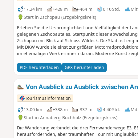
17,24 km
+428 m
-464 m
6:10 Std.
Mit
Start in Zschopau (Erzgebirgskreis)
Erleben Sie die Ursprünglichkeit und Vielfältigkeit der L
gelegenen Zschopautales. Startpunkt dieser abwechslungsreichen Wanderung ist der Bahnhof
Zschopau mit Blick auf Schloss Wildeck. Die Stadt ist en
Mit DKW wurde sie einst zur größten Motorradproduktions
im ehemaligen Werk erinnern daran. Moderne Kunst zeigt
Path. Der Weg folgt der Zschopau durch grüne Uferlandsc
beeindruckt eine überdachte Holzbrücke, bevor es durch
PDF herunterladen
GPX herunterladen
Kunnerstein geht, der schöne Blicke ins Tal bietet. Ein wei
Augustusburg, einem der bedeutendsten Renaissancesch
Panorama-Aussichten machen den Besuch lohnenswert. Unte
Von Ausblick zu Ausblick zwischen A
Stadtkirche St. Petri sowie weiterer Kunst am Purple Path.
Tourismusinformation
13,00 km
+338 m
-337 m
4:40 Std.
Mit
Start in Annaberg-Buchholz (Erzgebirgskreis)
Die Wanderung verbindet die drei Fernwanderwege E3, E
herausfordernden, aber traumhaften Tour mit unglaublich