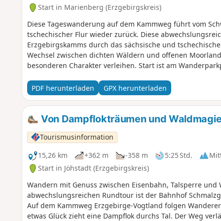
Start in Marienberg (Erzgebirgskreis)
Diese Tageswanderung auf dem Kammweg führt vom Schwa
tschechischer Flur wieder zurück. Diese abwechslungsre
Erzgebirgskamms durch das sächsische und tschechische E
Wechsel zwischen dichten Wäldern und offenen Moorlands
besonderen Charakter verleihen. Start ist am Wanderpark
dort führt der Kammweg Richtung Moorlehrpfad Stengelhai
Flora und Torfgewinnung. Weiter geht es über die Köhler
PDF herunterladen
GPX herunterladen
nach Tschechien. Vorbei am aufgelösten Ort Pohraniční f
Böhmisch Kühnhaide zum höchsten Punkt, dem Lauschhübe
Anschließend verläuft der Weg zurück ins Schwarzwasserta
Von Dampflokträumen und Waldmagi
anbietet.
Tourismusinformation
15,26 km
+362 m
-358 m
5:25 Std.
Mit
Start in Jöhstadt (Erzgebirgskreis)
Wandern mit Genuss zwischen Eisenbahn, Talsperre und W
abwechslungsreichen Rundtour ist der Bahnhof Schmalzgr
Auf dem Kammweg Erzgebirge-Vogtland folgen Wanderer d
etwas Glück zieht eine Dampflok durchs Tal. Der Weg verlä