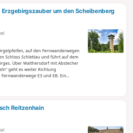
- Erzgebirgszauber um den Scheibenberg
tel
Orgelpfeifen, auf den Fernwanderwegen
en Schloss Schlettau und führt auf dem
irges. Über Walthersdorf mit Abstecher
ln“ geht es weiter Richtung
ie Fernwanderwege E3 und EB. Ein
it Fichtelbergblick. Über den Ottomar-
s und Aussichtsturm.Vorbei an den
gelpfeifen“ führt der Rückweg auf E3
 zum Schloss.
isch Reitzenhain
tel