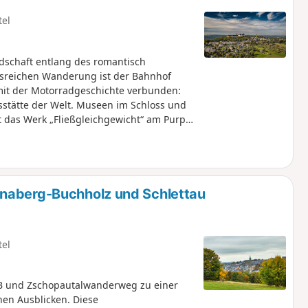
tel
andschaft entlang des romantisch
g mit der Motorradgeschichte verbunden:
stätte der Welt. Museen im Schloss und
 das Werk „Fließgleichgewicht“ am Purple
haften und Gärten. In Hennersdorf
 Wald bergauf zum Aussichtspunkt
terer Anstieg führt zu Schloss
lösser. Museen, Gastronomie und
rhalb liegt die Altstadt mit der
nnaberg-Buchholz und Schlettau
tel
B und Zschopautalwanderweg zu einer
en Ausblicken. Diese