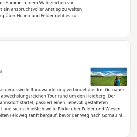
auer Hammer, einem Wahrzeichen von
 ein anspruchsvoller Anstieg zu weiten
erg.Über Höhen und Felder geht es zur
bstieg nach Dörfel folgt.Anschließend
 Wegen, vorbei am Naturbad Schlettau bis
bergauf mit Blicken bis zum
letzten spektakulären Ausblick auf
ht
ese genussvolle Rundwanderung verbindet die drei Gornauer
er abwechslungsreichen Tour rund um den Heidberg. Der
annsdorf startet, passiert einen liebevoll gestalteten
 und sich schließlich weite Blicke über Felder und Wiesen
eiten Feldweg sanft bergauf, bevor der Weg nach Gornau hin
 Erholung, ehe eine Brücke ins Ortsgebiet führt. Kurz darauf
 Wiesenpfade mit eindrucksvollen Aussichten ins Höllmühl-
– die „Krone des Erzgebirges“ – in der Ferne den letzten