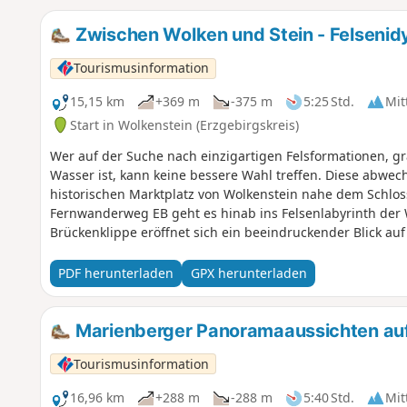
Zwischen Wolken und Stein - Felsenid
Tourismusinformation
15,15 km
+369 m
-375 m
5:25 Std.
Mit
Start in Wolkenstein (Erzgebirgskreis)
Wer auf der Suche nach einzigartigen Felsformationen, 
Wasser ist, kann keine bessere Wahl treffen. Diese abw
historischen Marktplatz von Wolkenstein nahe dem Schlo
Fernwanderweg EB geht es hinab ins Felsenlabyrinth der 
Brückenklippe eröffnet sich ein beeindruckender Blick a
über die Zschopau.Weiter führt der Weg zur Anton-Günth
Warmbad mit Trinkpavillon und Wasserspielplatz.Vorbei 
PDF herunterladen
GPX herunterladen
Stollen-Schacht geht es auf dem E3 mit weiten Ausblicke
Zeisigstein.Entlang der Zschopau und durch die romantisc
nach Wolkenstein auf.
Marienberger Panoramaaussichten auf
Tourismusinformation
16,96 km
+288 m
-288 m
5:40 Std.
Mit