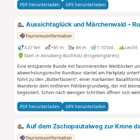
PDF herunterladen
GPX herunterladen
Aussichtsglück und Märchenwald – Ru
Tourismusinformation
3,27 km
+85 m
-84 m
1:10 Std.
Leicht
Start in Annaberg-Buchholz (Erzgebirgskreis)
Eine entspannte Runde mit faszinierenden Weitblicken u
abwechslungsreiche Rundtour startet am Parkplatz unterh
führt zu den „Butterfässern“, einer markanten Basaltfor
Wanderer dem mittleren Pöhlbergrundweg, der mit klein
begeistert. Schon nach wenigen Schritten öffnen sich weit
Höhenzüge des Erzgebirges bis hin zu Keilberg und Ficht
Teile der Tour und lädt immer wieder zum Innehalten ein. 
PDF herunterladen
GPX herunterladen
trittsichere Wanderer ein Abstecher zur historischen St.-
durch ruhigen Mischwald, vorbei an alten Tongruben, e
früheren Standort der Skisprungschanze. Über die alte B
Auf dem Zschopautalweg zur Krone de
zum Ausgangspunkt.
Tourismusinformation