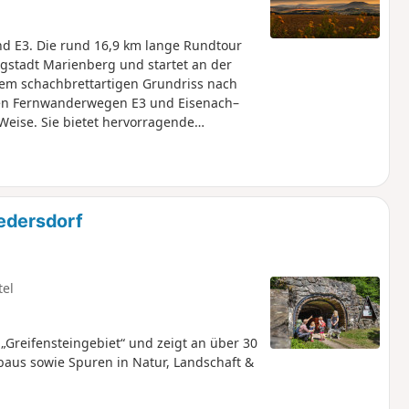
d E3. Die rund 16,9 km lange Rundtour
gstadt Marienberg und startet an der
rem schachbrettartigen Grundriss nach
 den Fernwanderwegen E3 und Eisenach–
eise. Sie bietet hervorragende
zum Bergmagazin mit Museum und
ch zur Drei-Brüder-Höhe mit
uft die Strecke über Großrückerswalde
 Rast einladen.Über alte Wege und die
ach Marienberg.
iedersdorf
tel
„Greifensteingebiet“ und zeigt an über 30
baus sowie Spuren in Natur, Landschaft &