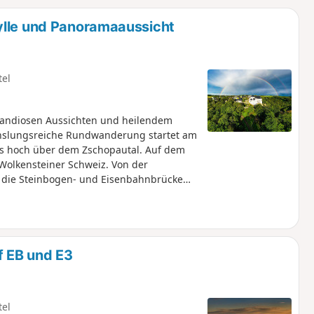
u
n
ylle und Panoramaaussicht
m
tel
grandiosen Aussichten und heilendem
echslungsreiche Rundwanderung startet am
ss hoch über dem Zschopautal. Auf dem
Wolkensteiner Schweiz. Von der
uf die Steinbogen- und Eisenbahnbrücke
er-Höhe und hinunter ins Kurgelände
am historischen Bergbaugelände mit altem
n ins Annaberger Land zum
he Wolfsschlucht steigt der Pfad zurück
 EB und E3
tel