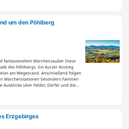
nd um den Pöhlberg
nd fantasievollem Märchenzauber Diese
alb des Pöhlbergs. Ein kurzer Anstieg
mation am Wegesrand. Anschließend folgen
en Märchenstationen besonders Familien
e Ausblicke über Felder, Dörfer und die
elberg. Dieses Panorama begleitet große
Etwa auf halber Strecke lohnt für
Briccius-Fundgrube. Der weitere Weg führt
inem ehemaligen Steinbruch und dem
obbahn gelangt man schließlich zurück
s Erzgebirges