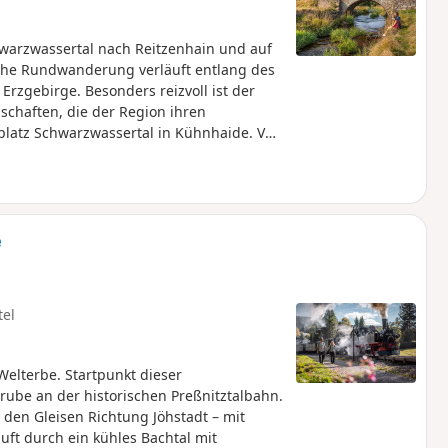
rzwassertal nach Reitzenhain und auf
iche Rundwanderung verläuft entlang des
rzgebirge. Besonders reizvoll ist der
chaften, die der Region ihren
platz Schwarzwassertal in Kühnhaide. Von
de – ein Highlight mit Infotafeln zu
ei nach Reitzenhain und über die Grenze
ührt die Route durch ruhige Wälder und
l (842 m) mit schöner Aussicht.
l, wo sich eine gemütliche Einkehr
e
tel
elterbe. Startpunkt dieser
ube an der historischen Preßnitztalbahn.
en Gleisen Richtung Jöhstadt – mit
uft durch ein kühles Bachtal mit