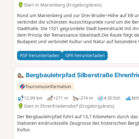
Start in Marienberg (Erzgebirgskreis)
Rund um Marienberg und zur Drei-Brüder-Höhe auf EB un
verbindet die schönsten Aussichtspunkte rund um die Ber
Stadthalle. Die 1521 gegründete Stadt beeindruckt mit ih
dem Prinzip der Renaissance-Idealstadt.Die Route folgt
Budapest und verbindet Kultur und Natur auf besondere W
Aussichten auf die Umgebung.Zunächst führt der Weg 
Bibliothek.Weiter geht es vorbei an Kaiser- und Gondeltei
PDF herunterladen
GPX herunterladen
Aussichtsturm und Einkehrmöglichkeit.Anschließend verlä
mit seiner Wehrkirche sowie zu den Fischteichen, die zur
ehemalige Bahntrasse führt die Tour schließlich zurück n
Bergbaulehrpfad Silberstraße Ehrenfr
Tourismusinformation
12,99 km
+271 m
-274 m
4:30 Std.
Mit
Start in Ehrenfriedersdorf (Erzgebirgskreis)
Der Bergbaulehrpfad führt auf 13,7 Kilometern durch das 
Stationen eindrucksvolle Zeugnisse des historischen Berg
Kultur.