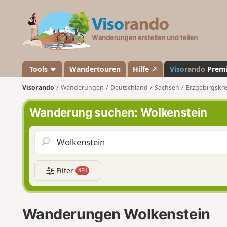
V
i
s
o
r
a
Tools
Wandertouren
Hilfe ↗
Viso
rando
Prem
n
Visorando
Wanderungen
Deutschland
Sachsen
Erzgebirgskre
d
o
Wanderung suchen: Wolkenstein
Filter
NEU
Wanderungen Wolkenstein