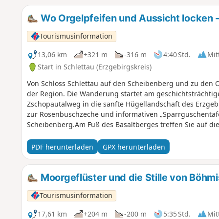
Abschnitt dieser harmonischen, kleinen Wanderung.
Wo Orgelpfeifen und Aussicht locken 
Tourismusinformation
13,06 km
+321 m
-316 m
4:40 Std.
Mit
Start in Schlettau (Erzgebirgskreis)
Von Schloss Schlettau auf den Scheibenberg und zu den 
der Region. Die Wanderung startet am geschichtsträchtig
Zschopautalweg in die sanfte Hügellandschaft des Erzgeb
zur Rosenbuschzeche und informativen „Sparrguschentafe
Scheibenberg.Am Fuß des Basaltberges treffen Sie auf d
Abstecher zur liebevoll gepflegten Wanderhütte belohnt m
Zahn-Steig erreichen Sie schließlich Gipfel, Berggasthau
PDF herunterladen
GPX herunterladen
Skisprungschanzen und beeindruckenden Basaltsäulen „Or
und EB durch Wälder und entlang der Bahnstrecke zurück
Moorgeflüster und die Stille von Böhm
Tourismusinformation
17,61 km
+204 m
-200 m
5:35 Std.
Mit