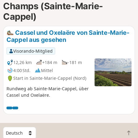
Champs (Sainte-Marie-
m
Cappel)
Cassel und Oxelaëre von Sainte-Marie-
Cappel aus gesehen
Visorando-Mitglied
12,26 km
+184 m
-181 m
4:00 Std.
Mittel
Start in Sainte-Marie-Cappel (Nord)
Rundweg ab Sainte-Marie-Cappel, über
Cassel und Oxelaëre.
W
Z
ä