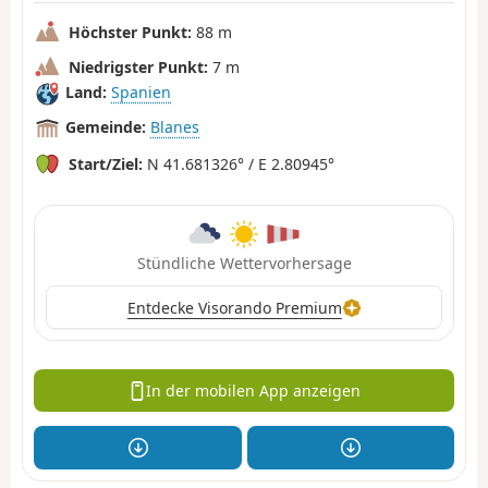
Höchster Punkt:
88 m
Niedrigster Punkt:
7 m
Land:
Spanien
Gemeinde:
Blanes
Start/Ziel:
N 41.681326° / E 2.80945°
Stündliche Wettervorhersage
Entdecke Visorando Premium
In der mobilen App anzeigen