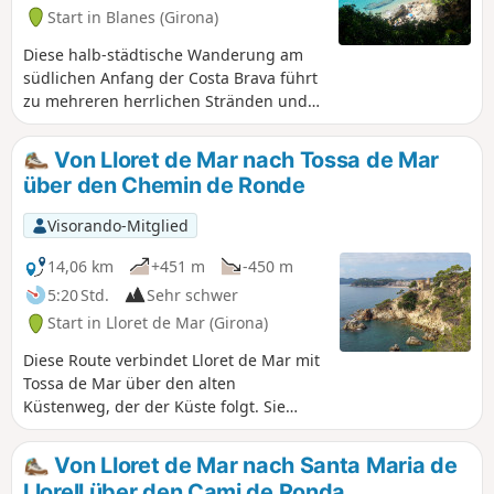
Start in Blanes (Girona)
Diese halb-städtische Wanderung am
südlichen Anfang der Costa Brava führt
zu mehreren herrlichen Stränden und
Buchten im Abschnitt zwischen Blanès
und Lloret de Mar. Ein nicht
Von Lloret de Mar nach Tossa de Mar
unerheblicher Teil verläuft auf
über den Chemin de Ronde
asphaltierten Straßen in Wohngebieten,
zumal ein Teil des ursprünglichen Cami
Visorando-Mitglied
de Ronda aus Sicherheitsgründen
gesperrt wurde. Dieser Nachteil wird
14,06 km
+451 m
-450 m
jedoch durch die Entdeckung
5:20 Std.
Sehr schwer
zahlreicher Aussichtspunkte und
Start in Lloret de Mar (Girona)
Strände aller Größen mehr als
ausgeglichen, die wunderbare
Diese Route verbindet Lloret de Mar mit
Badeplätze und mögliche
Tossa de Mar über den alten
Rastmöglichkeiten bieten. Um diese
Küstenweg, der der Küste folgt. Sie
Tour in vollen Zügen genießen zu
bietet zahlreiche Ausblicke sowie die
können, sollte man nach Möglichkeit die
Durchquerung vieler mehr oder
Von Lloret de Mar nach Santa Maria de
Sommermonate und die Wochenenden
weniger steiler Buchten. Der Abschnitt
Llorell über den Cami de Ronda