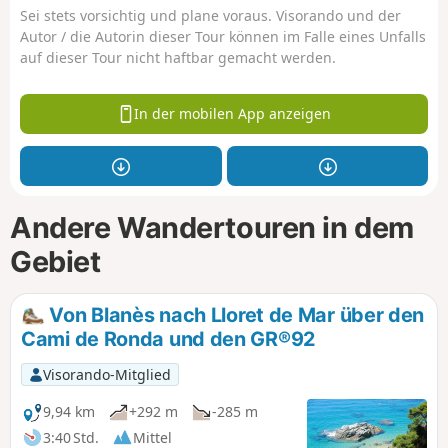
Sei stets vorsichtig und plane voraus. Visorando und der
Autor / die Autorin dieser Tour können im Falle eines Unfalls
auf dieser Tour nicht haftbar gemacht werden.
In der mobilen App anzeigen
Andere Wandertouren in dem
Gebiet
Von Blanès nach Lloret de Mar über den
Cami de Ronda und den GR®92
Visorando-Mitglied
9,94 km
+292 m
-285 m
3:40 Std.
Mittel