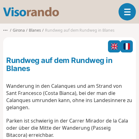
V
T
i
o
s
g
o
•••
Girona
Blanes
Rundweg auf dem Rundweg in Blanes
g
r
l
a
e
n
n
d
Rundweg auf dem Rundweg in
a
o
v
Blanes
i
g
Wanderung in den Calanques und am Strand von
a
Sant Francesco (Costa Bianca), bei der man die
t
i
Calanques umrunden kann, ohne ins Landesinnere zu
o
gelangen.
n
Parken ist schwierig in der Carrer Mirador de la Cala
oder über die Mitte der Wanderung (Passeig
Bitacora) erreichbar.