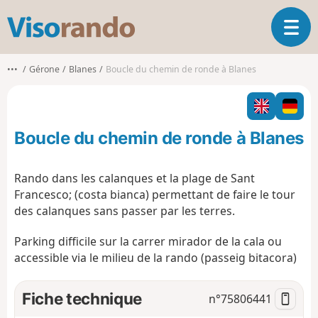
V
O
i
u
s
v
o
•••
Gérone
Blanes
Boucle du chemin de ronde à Blanes
r
r
i
a
r
n
l
d
Boucle du chemin de ronde à Blanes
a
o
n
a
Rando dans les calanques et la plage de Sant
v
Francesco; (costa bianca) permettant de faire le tour
i
des calanques sans passer par les terres.
g
a
Parking difficile sur la carrer mirador de la cala ou
t
accessible via le milieu de la rando (passeig bitacora)
i
o
n
Fiche technique
n°
75806441