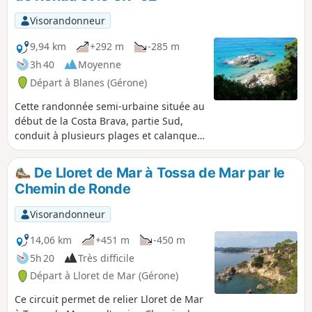
Visorandonneur
9,94 km
+292 m
-285 m
3h 40
Moyenne
Départ à Blanes (Gérone)
Cette randonnée semi-urbaine située au
début de la Costa Brava, partie Sud,
conduit à plusieurs plages et calanques
magnifiques situées dans le secteur
entre Blanès et Lloret de Mar. Une partie
De Lloret de Mar à Tossa de Mar par le
non négligeable s'effectue sur goudron
Chemin de Ronde
dans des zones résidentielles, d'autant
plus qu'une partie du Cami de Ronda
Visorandonneur
original a été fermée pour raison de
sécurité. Mais cet inconvénient est
14,06 km
+451 m
-450 m
largement compensé par la découverte
5h 20
Très difficile
de très nombreux belvédères et de
Départ à Lloret de Mar (Gérone)
plages de toutes tailles offrant de
merveilleux lieux de baignade et de
Ce circuit permet de relier Lloret de Mar
halte éventuelles. Pour profiter