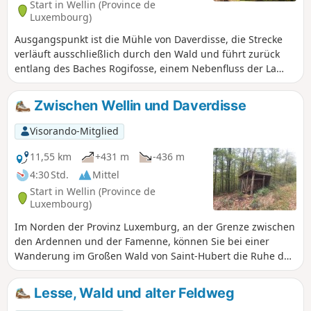
Start in Wellin (Province de
Luxembourg)
Ausgangspunkt ist die Mühle von Daverdisse, die Strecke
verläuft ausschließlich durch den Wald und führt zurück
entlang des Baches Rogifosse, einem Nebenfluss der La
Mache, auf den Sie auf dem letzten Kilometer treffen.
Zwischen Wellin und Daverdisse
Visorando-Mitglied
11,55 km
+431 m
-436 m
4:30 Std.
Mittel
Start in Wellin (Province de
Luxembourg)
Im Norden der Provinz Luxemburg, an der Grenze zwischen
den Ardennen und der Famenne, können Sie bei einer
Wanderung im Großen Wald von Saint-Hubert die Ruhe des
Waldes, einige historische Gebäude und schöne
Aussichtspunkte entdecken.
Lesse, Wald und alter Feldweg