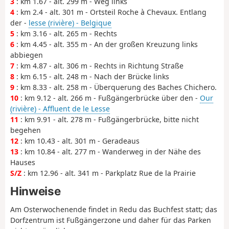
3
: km 1.67 - alt. 299 m - Weg links
4
: km 2.4 - alt. 301 m - Ortsteil Roche à Chevaux. Entlang
der -
lesse (rivière) - Belgique
5
: km 3.16 - alt. 265 m - Rechts
6
: km 4.45 - alt. 355 m - An der großen Kreuzung links
abbiegen
7
: km 4.87 - alt. 306 m - Rechts in Richtung Straße
8
: km 6.15 - alt. 248 m - Nach der Brücke links
9
: km 8.33 - alt. 258 m - Überquerung des Baches Chichero.
10
: km 9.12 - alt. 266 m - Fußgängerbrücke über den -
Our
(rivière) - Affluent de le Lesse
11
: km 9.91 - alt. 278 m - Fußgängerbrücke, bitte nicht
begehen
12
: km 10.43 - alt. 301 m - Geradeaus
13
: km 10.84 - alt. 277 m - Wanderweg in der Nähe des
Hauses
S/Z
: km 12.96 - alt. 341 m - Parkplatz Rue de la Prairie
Hinweise
Am Osterwochenende findet in Redu das Buchfest statt; das
Dorfzentrum ist Fußgängerzone und daher für das Parken