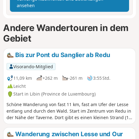
ansehen
Andere Wandertouren in dem
Gebiet
Bis zur Pont du Sanglier ab Redu
Visorando-Mitglied
11,09 km
+262 m
-261 m
3:55 Std.
Leicht
Start in Libin (Province de Luxembourg)
Schöne Wanderung von fast 11 km, fast am Ufer der Lesse
entlang und durch den Wald. Start im Zentrum von Redu in
der Nähe der Taverne. Dort gibt es einen kleinen Strand (1),
an dem Sie picknicken oder Ihre Füße ins Wasser tauchen
können. Die Strecke ist recht einfach, auch wenn es ein
Wanderung zwischen Lesse und Our
paar Anstiege gibt, aber nichts allzu Schwieriges. Ich habe