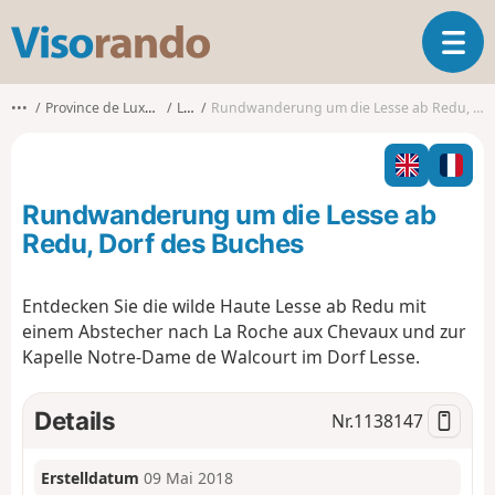
V
T
i
o
s
g
o
•••
Province de Luxembourg
Libin
Rundwanderung um die Lesse ab Redu, Dorf des Buches
g
r
l
a
e
n
n
d
Rundwanderung um die Lesse ab
a
o
v
Redu, Dorf des Buches
i
g
Entdecken Sie die wilde Haute Lesse ab Redu mit
a
einem Abstecher nach La Roche aux Chevaux und zur
t
i
Kapelle Notre-Dame de Walcourt im Dorf Lesse.
o
n
Details
Nr.
1138147
Erstelldatum
09 Mai 2018