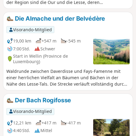
der Region sind die Our und die Lesse, deren
Schlamm hier und da.
Zusammenfluss weniger als 2 km vom Ausgangspunkt
entfernt liegt.
Die Almache und der Belvédère
Visorando-Mitglied
19,00 km
+547 m
-545 m
7:00 Std.
Schwer
Start in Wellin (Province de
Luxembourg)
Waldrunde zwischen Daverdisse und Fays-Famenne mit
einer herrlichen Vielfalt an Bäumen und Bächen in der
Nähe des Lesse-Tals. Die Strecke verläuft vollständig durch
den Wald, bietet jedoch in der Nähe von Fays-Famenne auf
gut einem Kilometer Länge panoramareiche und ländliche
Der Bach Rogifosse
Landschaften.
Visorando-Mitglied
12,21 km
+417 m
-417 m
4:40 Std.
Mittel