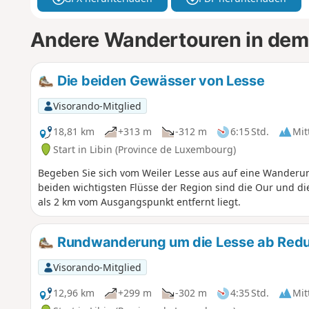
Andere Wandertouren in dem
Die beiden Gewässer von Lesse
Visorando-Mitglied
18,81 km
+313 m
-312 m
6:15 Std.
Mit
Start in Libin (Province de Luxembourg)
Begeben Sie sich vom Weiler Lesse aus auf eine Wander
beiden wichtigsten Flüsse der Region sind die Our und d
als 2 km vom Ausgangspunkt entfernt liegt.
Rundwanderung um die Lesse ab Redu,
Visorando-Mitglied
12,96 km
+299 m
-302 m
4:35 Std.
Mit