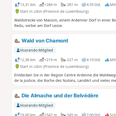
13,31 km
+284 m
-281 m
4:35 Std.
Mit
Start in Libin (Province de Luxembourg)
Waldstrecke von Maissin, einem Ardenner Dorf in einer B
Redu, vorbei am Dorf Lesse.
Wald von Chamont
Visorando-Mitglied
12,38 km
+219 m
-227 m
4:10 Std.
Mit
Start in Libin (Province de Luxembourg)
Entdecken Sie in der Region Centre Ardenne die Waldwege
de la Justice, die Roche des Nutons, LandArt und vieles meh
Die Almache und der Belvédère
Visorando-Mitglied
19,00 km
+547 m
-545 m
7:00 Std.
Sc