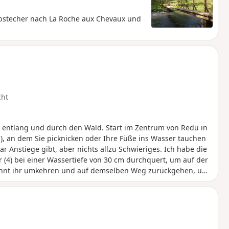
Abstecher nach La Roche aux Chevaux und
cht
 entlang und durch den Wald. Start im Zentrum von Redu in
1), an dem Sie picknicken oder Ihre Füße ins Wasser tauchen
ar Anstiege gibt, aber nichts allzu Schwieriges. Ich habe die
r (4) bei einer Wassertiefe von 30 cm durchquert, um auf der
könnt ihr umkehren und auf demselben Weg zurückgehen, um
nd zum Abschluss ein Glas auf der Terrasse der Taverne am