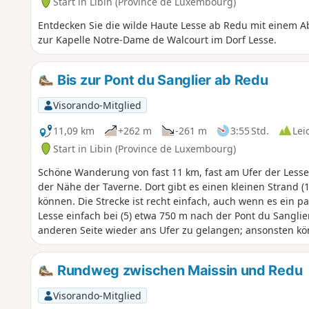
Start in Libin (Province de Luxembourg)
Entdecken Sie die wilde Haute Lesse ab Redu mit einem 
zur Kapelle Notre-Dame de Walcourt im Dorf Lesse.
Bis zur Pont du Sanglier ab Redu
Visorando-Mitglied
11,09 km
+262 m
-261 m
3:55 Std.
Lei
Start in Libin (Province de Luxembourg)
Schöne Wanderung von fast 11 km, fast am Ufer der Lesse
der Nähe der Taverne. Dort gibt es einen kleinen Strand (
können. Die Strecke ist recht einfach, auch wenn es ein pa
Lesse einfach bei (5) etwa 750 m nach der Pont du Sanglie
anderen Seite wieder ans Ufer zu gelangen; ansonsten 
die Route an der Pont du Sanglier wieder aufzunehmen. U
Ausgangspunkt.
Rundweg zwischen Maissin und Redu
Visorando-Mitglied