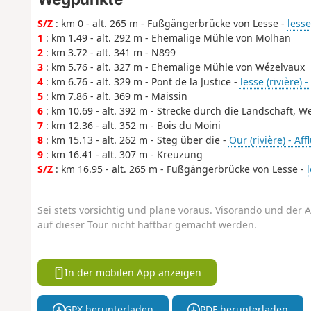
S/Z
: km 0 - alt. 265 m - Fußgängerbrücke von Lesse -
lesse
1
: km 1.49 - alt. 292 m - Ehemalige Mühle von Molhan
2
: km 3.72 - alt. 341 m - N899
3
: km 5.76 - alt. 327 m - Ehemalige Mühle von Wézelvaux
4
: km 6.76 - alt. 329 m - Pont de la Justice -
lesse (rivière) 
5
: km 7.86 - alt. 369 m - Maissin
6
: km 10.69 - alt. 392 m - Strecke durch die Landschaft,
7
: km 12.36 - alt. 352 m - Bois du Moini
8
: km 15.13 - alt. 262 m - Steg über die -
Our (rivière) - Af
9
: km 16.41 - alt. 307 m - Kreuzung
S/Z
: km 16.95 - alt. 265 m - Fußgängerbrücke von Lesse -
l
Sei stets vorsichtig und plane voraus. Visorando und der A
auf dieser Tour nicht haftbar gemacht werden.
In der mobilen App anzeigen
GPX herunterladen
PDF herunterladen