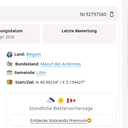
Nr.
92797560
tungsdatum
Letzte Bewertung
Apr 2026
–
Land:
Belgien
Bundesland:
Massif des Ardennes
Gemeinde:
Libin
Start/Ziel:
N 49.99234° / E 5.154427°
Stündliche Wettervorhersage
Entdecke Visorando Premium