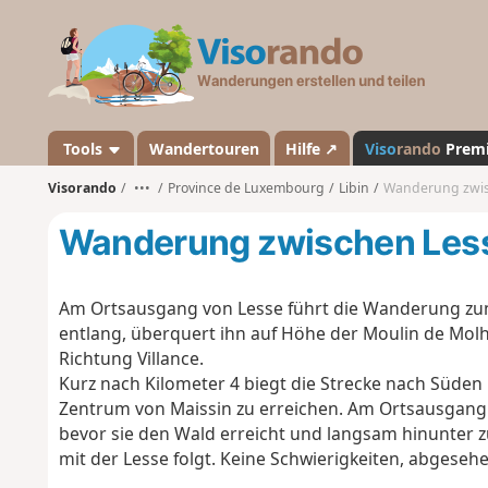
V
i
s
o
r
a
Tools
Wandertouren
Hilfe ↗
Viso
rando
Prem
n
Visorando
•••
Province de Luxembourg
Libin
Wanderung zwis
d
o
Wanderung zwischen Les
Am Ortsausgang von Lesse führt die Wanderung zun
entlang, überquert ihn auf Höhe der Moulin de Molh
Richtung Villance.
Kurz nach Kilometer 4 biegt die Strecke nach Süden 
Zentrum von Maissin zu erreichen.
Am Ortsausgang v
bevor sie den Wald erreicht und langsam hinunter z
mit der Lesse folgt.
Keine Schwierigkeiten, abgeseh