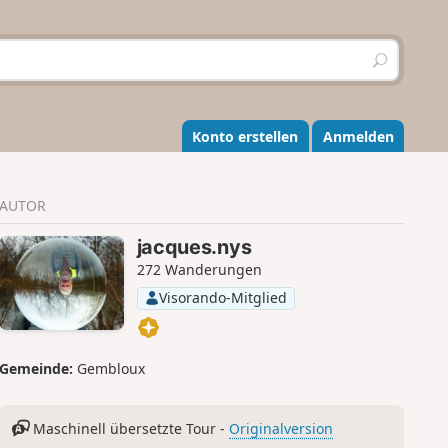
S
u
c
h
e
Konto erstellen
Anmelden
n
AUTOR
jacques.nys
272 Wanderungen
Visorando-Mitglied
Gemeinde:
Gembloux
Maschinell übersetzte Tour -
Originalversion