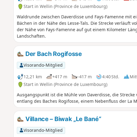
Start in Wellin (Province de Luxembourg)
Waldrunde zwischen Daverdisse und Fays-Famenne mit ein
Bächen in der Nähe des Lesse-Tals. Die Strecke verläuft vo
der Nähe von Fays-Famenne auf gut einem Kilometer Län
Landschaften.
Der Bach Rogifosse
Visorando-Mitglied
12,21 km
+417 m
-417 m
4:40 Std.
Mit
Start in Wellin (Province de Luxembourg)
Ausgangspunkt ist die Mühle von Daverdisse, die Strecke 
entlang des Baches Rogifosse, einem Nebenfluss der La Ma
Villance – Biwak „Le Bané“
Visorando-Mitglied