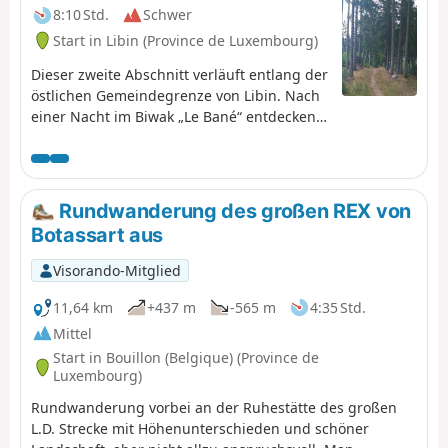
8:10 Std.
Schwer
Start in Libin (Province de Luxembourg)
Dieser zweite Abschnitt verläuft entlang der
östlichen Gemeindegrenze von Libin. Nach
einer Nacht im Biwak „Le Bané“ entdecken
Sie das Naturschutzgebiet „Les Anciennes
Troufferies“, das Tal der Noire Eau, das in
die Lomme mündet, und beenden die Tour
am ehemaligen Kaolin-Steinbruch von
Rundwanderung des großen REX von
Libin.
Botassart aus
Visorando-Mitglied
11,64 km
+437 m
-565 m
4:35 Std.
Mittel
Start in Bouillon (Belgique) (Province de
Luxembourg)
Rundwanderung vorbei an der Ruhestätte des großen
L.D. Strecke mit Höhenunterschieden und schöner