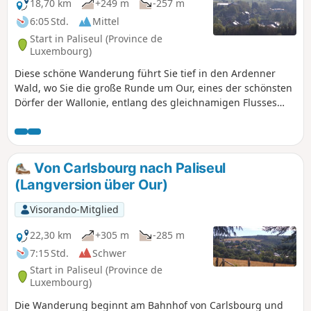
18,70 km
+249 m
-257 m
6:05 Std.
Mittel
Start in Paliseul (Province de
Luxembourg)
Diese schöne Wanderung führt Sie tief in den Ardenner
Wald, wo Sie die große Runde um Our, eines der schönsten
Dörfer der Wallonie, entlang des gleichnamigen Flusses
und Nebenflusses der Lesse zurücklegen. Entdecken Sie
Unterholz aus Felsmassiven, Geröllhalden, aber auch
Bäche, die die Wege säumen oder überqueren.
Von Carlsbourg nach Paliseul
(Langversion über Our)
Visorando-Mitglied
22,30 km
+305 m
-285 m
7:15 Std.
Schwer
Start in Paliseul (Province de
Luxembourg)
Die Wanderung beginnt am Bahnhof von Carlsbourg und