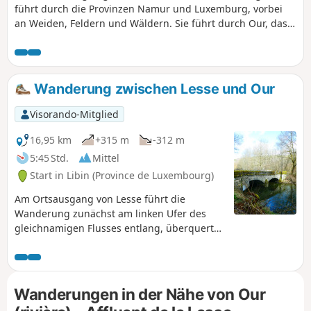
führt durch die Provinzen Namur und Luxemburg, vorbei
an Weiden, Feldern und Wäldern. Sie führt durch Our, das
schönste Dorf der Wallonie, und endet am Bahnhof von
Paliseul.
Wanderung zwischen Lesse und Our
Visorando-Mitglied
16,95 km
+315 m
-312 m
5:45 Std.
Mittel
Start in Libin (Province de Luxembourg)
Am Ortsausgang von Lesse führt die
Wanderung zunächst am linken Ufer des
gleichnamigen Flusses entlang, überquert
ihn auf Höhe der Moulin de Molhan und
verläuft dann am rechten Ufer weiter in
Richtung Villance.Kurz nach Kilometer 4
biegt die Strecke nach Süden in Richtung
Wanderungen in der Nähe von Our
Pont de la Justice ab, um anschließend das