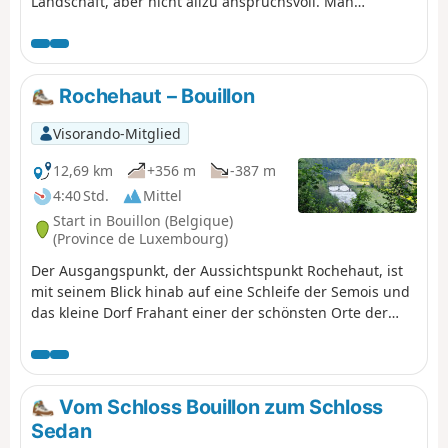
Landschaft, aber nicht allzu anspruchsvoll. Man
vermeidet sogar, sich die Füße nass zu machen. Etwa 4,5
Stunden Wanderung in gutem Tempo.
Rochehaut – Bouillon
Visorando-Mitglied
12,69 km
+356 m
-387 m
4:40 Std.
Mittel
Start in Bouillon (Belgique)
(Province de Luxembourg)
Der Ausgangspunkt, der Aussichtspunkt Rochehaut, ist
mit seinem Blick hinab auf eine Schleife der Semois und
das kleine Dorf Frahant einer der schönsten Orte der
Region. Das Ziel ist mit seiner herrlichen Burg, die hoch
über der Stadt thront, eine der meistbesuchten
Sehenswürdigkeiten. Dazwischen, auf unserem Weg,
liegen Wälder, steile Aufstiege und Abstiege sowie
Vom Schloss Bouillon zum Schloss
herrliche Landschaften. Übernachtung in der
Sedan
Jugendherberge.