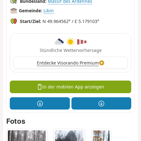
Bundesland:
Massif des Ardennes
Gemeinde:
Libin
Start/Ziel:
N 49.964562° / E 5.179103°
Stündliche Wettervorhersage
Entdecke Visorando Premium
In der mobilen App anzeigen
Fotos