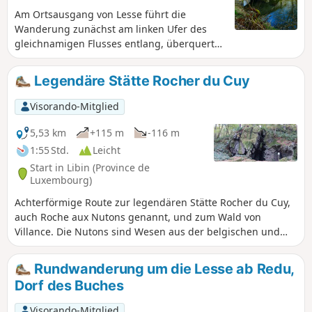
Am Ortsausgang von Lesse führt die
Wanderung zunächst am linken Ufer des
gleichnamigen Flusses entlang, überquert
ihn auf Höhe der Moulin de Molhan und
verläuft dann am rechten Ufer weiter in
Legendäre Stätte Rocher du Cuy
Richtung Villance.Kurz nach Kilometer 4
biegt die Strecke nach Süden in Richtung
Visorando-Mitglied
Pont de la Justice ab, um anschließend das
Zentrum von Maissin zu erreichen. Am
5,53 km
+115 m
-116 m
Ortsausgang von Maissin führt die
1:55 Std.
Leicht
Wanderung direkt ins Grüne, bevor sie den
Start in Libin (Province de
Wald erreicht und langsam hinunter zur Our
Luxembourg)
führt, der man fast bis zu ihrem
Achterförmige Route zur legendären Stätte Rocher du Cuy,
Zusammenfluss mit der Lesse folgt. Keine
auch Roche aux Nutons genannt, und zum Wald von
Schwierigkeiten, abgesehen von etwas
Villance. Die Nutons sind Wesen aus der belgischen und
Schlamm hier und da.
ardennischen Folklore, die oft als kleine, geschickte Wesen
beschrieben werden, die in Höhlen und in der Nähe von
Rundwanderung um die Lesse ab Redu,
Wasserläufen leben.
Dorf des Buches
Visorando-Mitglied