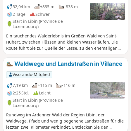
52,04 km
+835 m
-838 m
2 Tage
Schwer
Start in Libin (Province de
Luxembourg)
Ein tauchendes Walderlebnis im Großen Wald von Saint-
Hubert, zwischen Flüssen und kleinen Wasserläufen. Die
Route führt Sie zur Quelle der Lesse, zu den ehemaligen
Trüffelplantagen von Libin und zum ehemaligen Kaolin-
Steinbruch. Durchqueren Sie die Täler dieser herrlichen
Waldwege und Landstraßen in Villance
Region in Ihrem eigenen Tempo.
Visorando-Mitglied
7,19 km
+115 m
-116 m
2:25 Std.
Leicht
Start in Libin (Province de
Luxembourg)
Rundweg im Ardenner Wald der Region Libin, der
Waldwege, Pfade und wenig begehene Landstraßen für die
letzten zwei Kilometer verbindet. Entdecken Sie den