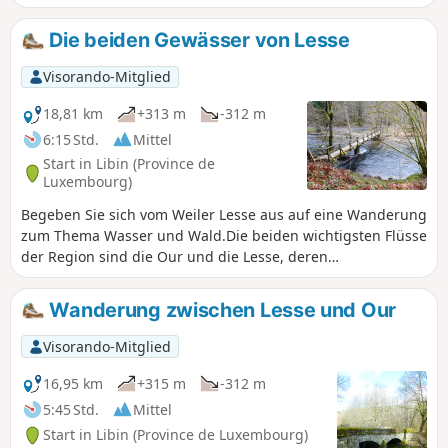
Teufelsstein, die Haute Lesse, die Pont de la Justice und
Notre-Dame de Taillevent.
Die beiden Gewässer von Lesse
Visorando-Mitglied
18,81 km
+313 m
-312 m
6:15 Std.
Mittel
Start in Libin (Province de
Luxembourg)
Begeben Sie sich vom Weiler Lesse aus auf eine Wanderung
zum Thema Wasser und Wald.Die beiden wichtigsten Flüsse
der Region sind die Our und die Lesse, deren
Zusammenfluss weniger als 2 km vom Ausgangspunkt
entfernt liegt.
Wanderung zwischen Lesse und Our
Visorando-Mitglied
16,95 km
+315 m
-312 m
5:45 Std.
Mittel
Start in Libin (Province de Luxembourg)