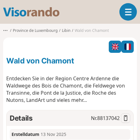
V
T
i
o
s
g
o
•••
Province de Luxembourg
Libin
Wald von Chamont
g
r
l
a
e
n
n
d
Wald von Chamont
a
o
v
i
Entdecken Sie in der Region Centre Ardenne die
g
Waldwege des Bois de Chamont, die Feldwege von
a
Transinne, die Pont de la Justice, die Roche des
t
Nutons, LandArt und vieles mehr...
i
o
n
Details
Nr.
88137042
Erstelldatum
13 Nov 2025