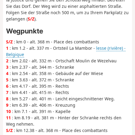
Sie das Dorf. Der Weg wird zu einer asphaltierten Straße.
Folgen Sie der Straße noch 500 m, um zu Ihrem Parkplatz zu
gelangen (
S/Z
).
Wegpunkte
S/Z
: km 0 - alt. 368 m - Place des combattants
1
: km 1.2 - alt. 337 m - Ortsteil La Mambor -
lesse (rivière) -
Belgique
2
: km 2.02 - alt. 332 m - Ortschaft Moulin de Wezelvau
3
: km 2.37 - alt. 344 m - Schranke
4
: km 2.54 - alt. 358 m - Gebäude auf der Wiese
5
: km 3.63 - alt. 372 m - Schranke
6
: km 4.17 - alt. 395 m - Rechts
7
: km 4.41 - alt. 415 m - Rechts
8
: km 5.27 - alt. 401 m - Leicht eingeschnittener Weg.
9
: km 6.39 - alt. 406 m - Kreuzung
10
: km 7.1 - alt. 391 m - Kapelle
11
: km 8.19 - alt. 381 m - Hinter der Schranke rechts den
Weg nehmen.
S/Z
: km 12.38 - alt. 368 m - Place des combattants