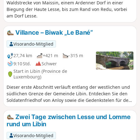
Waldstrecke von Maissin, einem Ardenner Dorf in einer
Biegung der Haute Lesse, bis zum Rand von Redu, vorbei
am Dorf Lesse.
Villance – Biwak „Le Bané“
Visorando-Mitglied
27,74 km
+421 m
-315 m
9:10 Std.
Schwer
Start in Libin (Province de
Luxembourg)
Dieser erste Abschnitt verläuft entlang der westlichen und
südlichen Grenze der Gemeinde Libin. Entdecken Sie den
Soldatenfriedhof von Anloy sowie die Gedenkstelen für den
Ersten Weltkrieg in Ochamps. Sie kommen an der Quelle
der Lesse vorbei und beenden die Etappe am Biwak „Le
Zwei Tage zwischen Lesse und Lomme
Bané“.
rund um Libin
Visorando-Mitglied