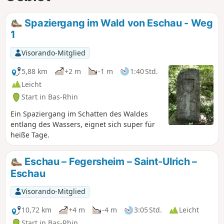
Spaziergang im Wald von Eschau - Weg
1
Visorando-Mitglied
5,88 km
+2 m
-1 m
1:40 Std.
Leicht
Start in Bas-Rhin
Ein Spaziergang im Schatten des Waldes
entlang des Wassers, eignet sich super für
heiße Tage.
Eschau – Fegersheim – Saint-Ulrich –
Eschau
Visorando-Mitglied
10,72 km
+4 m
-4 m
3:05 Std.
Leicht
Start in Bas-Rhin