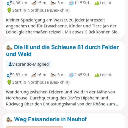
4,38 km
+5 m
-5 m
1:15 Std.
Leicht
Start in Nordhouse (Bas-Rhin)
Kleiner Spaziergang am Wasser, zu jeder Jahreszeit
angenehm und für Erwachsene, Kinder und Tiere (an der
Leine) gleichermaßen reizvoll. Mit etwas Glück können Sie
zahlreiche Tiere beobachten, darunter Eisvögel, sowie
Spuren von Bibern. In der schönen Jahreszeit eignet sich
Die Ill und die Schleuse 81 durch Felder
diese Strecke ideal für ein Picknick am Wasser.
und Wald
Visorando-Mitglied
9,53 km
+6 m
-6 m
2:45 Std.
Leicht
Start in Nordhouse (Bas-Rhin)
Wanderung zwischen Feldern und Wald in der Nähe von
Nordhouse. Durchquerung des Dorfes Hipsheim und
Rückweg über den Entlastungskanal von der Rhône zum
Rhein. Vorbeikommen an der Borne 2000 von Nordhouse.
Weg Faisanderie in Neuhof