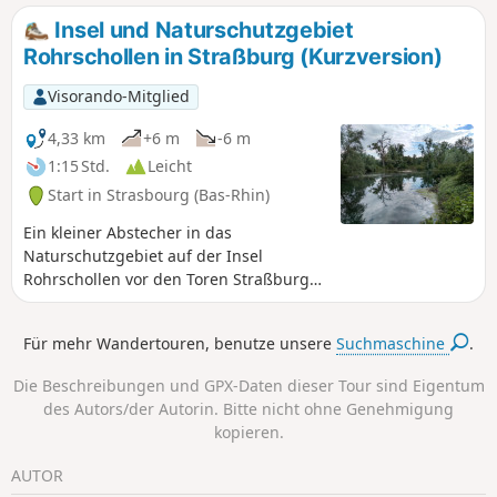
einem Roten Ring markierte Strecke bietet einen
Insel und Naturschutzgebiet
abwechslungsreichen Spaziergang. Historisches Erbe mit
Rohrschollen in Straßburg (Kurzversion)
dem Gloeckelsberg-Turm (ehemaliger Glockenturm) in
Blaesheim und der Kapelle Notre-Dame des Sept-Douleurs
Visorando-Mitglied
in Hattisheim. Naturlandschaften mit einer Strecke durch
Weinberge, Obstgärten und den Bruch de l'Andlau. Und
4,33 km
+6 m
-6 m
schließlich lokale Sehenswürdigkeiten, wie Angelteiche, die
1:15 Std.
Leicht
früher für die Hanfverarbeitung genutzt wurden.
Start in Strasbourg (Bas-Rhin)
Ein kleiner Abstecher in das
Naturschutzgebiet auf der Insel
Rohrschollen vor den Toren Straßburgs.
Ein wenig bekannter Ausflug voller
Entdeckungen. Bitte beachten Sie, dass
Für mehr Wandertouren, benutze unsere
Suchmaschine
.
Hunde im Naturschutzgebiet
strengstens verboten sind, auch wenn
Die Beschreibungen und GPX-Daten dieser Tour sind Eigentum
sie an der Leine geführt werden. (5) Juni
des Autors/der Autorin. Bitte nicht ohne Genehmigung
2021: Die Stadt Straßburg hat 5
kopieren.
rustikale Kühe der Rasse Highland
Cattle auf der Insel angesiedelt, um das
AUTOR
Gestrüpp unter den Stromleitungen zu