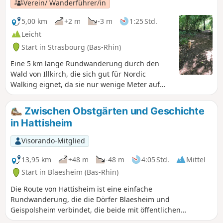
Verein/ Wanderführer/in
5,00 km
+2 m
-3 m
1:25 Std.
Leicht
Start in Strasbourg (Bas-Rhin)
Eine 5 km lange Rundwanderung durch den
Wald von Illkirch, die sich gut für Nordic
Walking eignet, da sie nur wenige Meter auf
asphaltierten Straßen führt.
Zwischen Obstgärten und Geschichte
in Hattisheim
Visorando-Mitglied
13,95 km
+48 m
-48 m
4:05 Std.
Mittel
Start in Blaesheim (Bas-Rhin)
Die Route von Hattisheim ist eine einfache
Rundwanderung, die die Dörfer Blaesheim und
Geispolsheim verbindet, die beide mit öffentlichen
Verkehrsmitteln von Straßburg aus erreichbar sind. Die mit