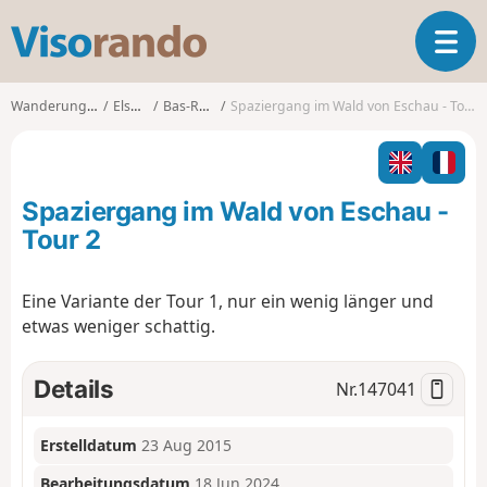
V
T
i
o
s
g
o
Wanderungen
Elsass
Bas-Rhin
Spaziergang im Wald von Eschau - Tour 2
g
r
l
a
e
n
n
d
Spaziergang im Wald von Eschau -
a
o
v
Tour 2
i
g
Eine Variante der Tour 1, nur ein wenig länger und
a
etwas weniger schattig.
t
i
o
Details
Nr.
147041
n
Erstelldatum
23 Aug 2015
Bearbeitungsdatum
18 Jun 2024