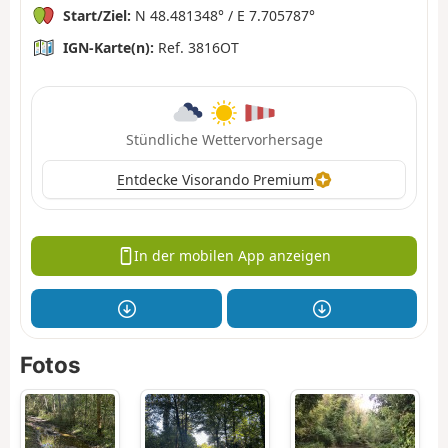
Start/Ziel:
N 48.481348° / E 7.705787°
IGN-Karte(n):
Ref. 3816OT
Stündliche Wettervorhersage
Entdecke Visorando Premium
In der mobilen App anzeigen
Fotos