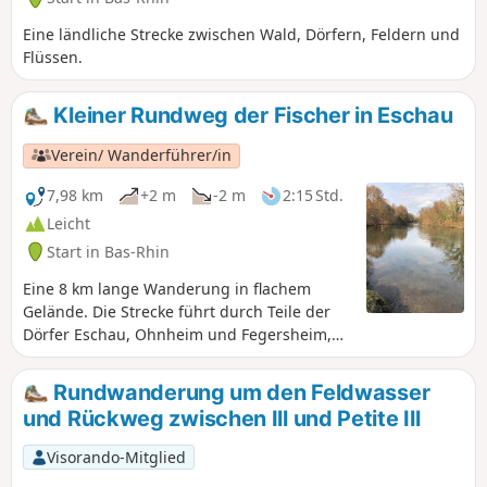
Eine ländliche Strecke zwischen Wald, Dörfern, Feldern und
Flüssen.
Kleiner Rundweg der Fischer in Eschau
Verein/ Wanderführer/in
7,98 km
+2 m
-2 m
2:15 Std.
Leicht
Start in Bas-Rhin
Eine 8 km lange Wanderung in flachem
Gelände. Die Strecke führt durch Teile der
Dörfer Eschau, Ohnheim und Fegersheim,
folgt Wasserläufen durch Felder, durchquert
einen kleinen Wald und führt an einem
Rundwanderung um den Feldwasser
Teich entlang.
und Rückweg zwischen Ill und Petite Ill
Visorando-Mitglied