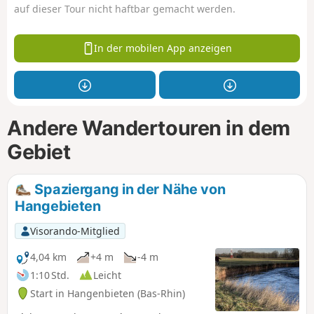
auf dieser Tour nicht haftbar gemacht werden.
In der mobilen App anzeigen
Andere Wandertouren in dem
Gebiet
Spaziergang in der Nähe von
Hangebieten
Visorando-Mitglied
4,04 km
+4 m
-4 m
1:10 Std.
Leicht
Start in Hangenbieten (Bas-Rhin)