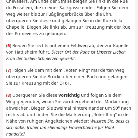
Chevaliers. Am Ende der Straße biegen Sie links in die Rue
du Fossé ein, die in einer Sackgasse endet. Folgen Sie dem
Weg weiter bis zur Fußgängerbrücke über die Ehn,
überqueren Sie diese und gelangen Sie in die Rue de la
Chapelle. Biegen Sie links ab, um zur Kreuzung mit der Rue
des Primevères zu gelangen.
(
6
) Biegen Sie rechts auf einen Feldweg ab, der zur Kapelle
von Hattisheim führt
.
Dieser Ort der Ruhe ist Unserer Lieben
Frau der Sieben Schmerzen geweiht.
(
7
) Folgen Sie dem mit dem „Roten Ring“ markierten Weg,
überqueren Sie die Brücke über einen Bach und gelangen
Sie zur Kreuzung mit der D161.
(
8
) Überqueren Sie diese
vorsichtig
und folgen Sie dem
Weg gegenüber, wobei Sie vorübergehend der Markierung
abweichen. Biegen Sie zweimal hintereinander um 90° nach
rechts ab und finden Sie die Markierung „Roter Ring“ in der
Nähe von ruhigen Angelteichen wieder:
Wussten Sie, dass es
sich dabei früher um ehemalige Einweichteiche für Hanf
handelte?