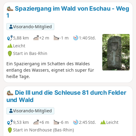
Spaziergang im Wald von Eschau - Weg
1
Visorando-Mitglied
5,88 km
+2 m
-1 m
1:40 Std.
Leicht
Start in Bas-Rhin
Ein Spaziergang im Schatten des Waldes
entlang des Wassers, eignet sich super für
heiße Tage.
Die Ill und die Schleuse 81 durch Felder
und Wald
Visorando-Mitglied
9,53 km
+6 m
-6 m
2:45 Std.
Leicht
Start in Nordhouse (Bas-Rhin)