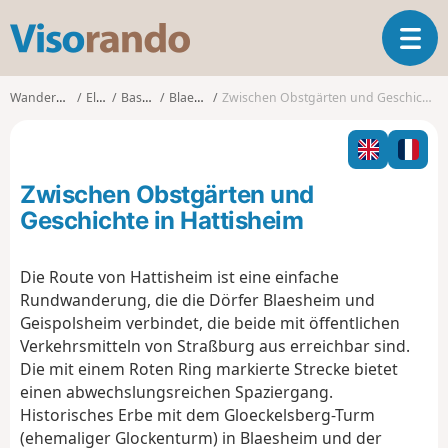
V
T
i
o
s
g
o
Wanderungen
Elsass
Bas-Rhin
Blaesheim
Zwischen Obstgärten und Geschichte in Hattisheim
g
r
l
a
e
n
n
d
Zwischen Obstgärten und
a
o
v
Geschichte in Hattisheim
i
g
Die Route von Hattisheim ist eine einfache
a
Rundwanderung, die die Dörfer Blaesheim und
t
i
Geispolsheim verbindet, die beide mit öffentlichen
o
Verkehrsmitteln von Straßburg aus erreichbar sind.
n
Die mit einem Roten Ring markierte Strecke bietet
einen abwechslungsreichen Spaziergang.
Historisches Erbe mit dem Gloeckelsberg-Turm
(ehemaliger Glockenturm) in Blaesheim und der