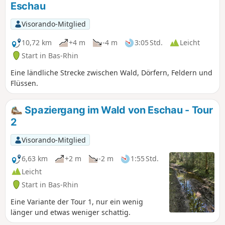
Eschau
Visorando-Mitglied
10,72 km
+4 m
-4 m
3:05 Std.
Leicht
Start in Bas-Rhin
Eine ländliche Strecke zwischen Wald, Dörfern, Feldern und
Flüssen.
Spaziergang im Wald von Eschau - Tour
2
Visorando-Mitglied
6,63 km
+2 m
-2 m
1:55 Std.
Leicht
Start in Bas-Rhin
Eine Variante der Tour 1, nur ein wenig
länger und etwas weniger schattig.