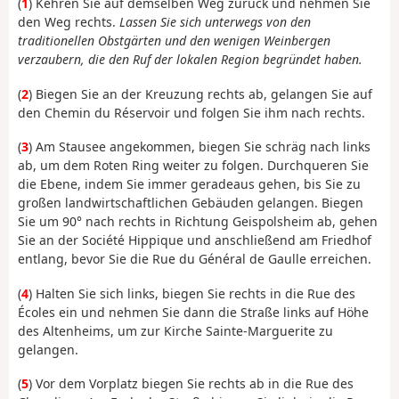
(
1
) Kehren Sie auf demselben Weg zurück und nehmen Sie
den Weg rechts.
Lassen Sie sich unterwegs von den
traditionellen Obstgärten und den wenigen Weinbergen
verzaubern, die den Ruf der lokalen Region begründet haben.
(
2
) Biegen Sie an der Kreuzung rechts ab, gelangen Sie auf
den Chemin du Réservoir und folgen Sie ihm nach rechts.
(
3
) Am Stausee angekommen, biegen Sie schräg nach links
ab, um dem Roten Ring weiter zu folgen. Durchqueren Sie
die Ebene, indem Sie immer geradeaus gehen, bis Sie zu
großen landwirtschaftlichen Gebäuden gelangen. Biegen
Sie um 90° nach rechts in Richtung Geispolsheim ab, gehen
Sie an der Société Hippique und anschließend am Friedhof
entlang, bevor Sie die Rue du Général de Gaulle erreichen.
(
4
) Halten Sie sich links, biegen Sie rechts in die Rue des
Écoles ein und nehmen Sie dann die Straße links auf Höhe
des Altenheims, um zur Kirche Sainte-Marguerite zu
gelangen.
(
5
) Vor dem Vorplatz biegen Sie rechts ab in die Rue des