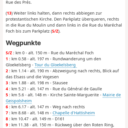
Rue des Prés.
(
13
) Weiter links halten, dann rechts abbiegen zur
protestantischen Kirche. Den Parkplatz überqueren, rechts
in die Rue du Moulin und dann links in die Rue du Maréchal
Foch bis zum Parkplatz (
S/Z
).
Wegpunkte
S/Z
: km 0 - alt. 150 m - Rue du Maréchal Foch
1
: km 0.58 - alt. 197 m - Rundwanderung um den
Gloekelsberg -
Tour du Gloekelsberg
2
: km 1.14 - alt. 190 m - Abzweigung nach rechts, Blick auf
das Elsass und die Vogesen
3
: km 1.88 - alt. 198 m - Stausee
4
: km 5.21 - alt. 147 m - Rue du Général de Gaulle
5
: km 5.6 - alt. 148 m - Kirche Sainte-Marguerite -
Mairie de
Geispolsheim
6
: km 6.17 - alt. 147 m - Weg nach rechts
7
: km 8.68 - alt. 148 m -
Chapelle d'Hattisheim
8
: km 10.47 - alt. 149 m - D161
9
: km 11.38 - alt. 150 m - Rückweg über den Roten Ring,