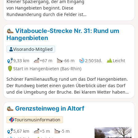
Kleiner Spaziergang, der am Eingang
von Hangebieten beginnt. Diese
Rundwanderung durch die Felder ist
ideal für Familien, jedoch aufgrund des
unebenen Geländes nicht mit einem
Vitaboucle-Strecke Nr. 31: Rund um
Kinderwagen befahrbar. In der sehr
Hangenbieten
heißen Jahreszeit sollte man diese
Route meiden, da sie sehr
Visorando-Mitglied
sonnenexponiert ist. Achtung, ein Weg
scheint hinter (4) verschwunden zu sein,
9,33 km
+67 m
-66 m
2:50 Std.
Leicht
siehe Bewertungen
Start in Hangenbieten (Bas-Rhin)
Schöner Familienausflug rund um das Dorf Hangenbieten.
Der Rundweg bietet einen guten Überblick über das Dorf
und die Umgebung der Bruche. Bei klarem Wetter haben
Sie einen Panoramablick vom Schwarzwald bis nach
Obernai.
Grenzsteinweg in Altorf
Tourismusinformation
5,67 km
+5 m
-5 m