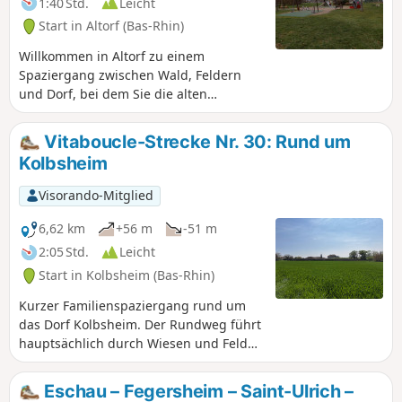
1:40 Std.
Leicht
Start in Altorf (Bas-Rhin)
Willkommen in Altorf zu einem
Spaziergang zwischen Wald, Feldern
und Dorf, bei dem Sie die alten
Grenzsteine (aus dem 16. bis 18.
Jahrhundert) entdecken können. Diese 6
Vitaboucle-Strecke Nr. 30: Rund um
km lange Strecke ist ideal für einen
Kolbsheim
Spaziergang mit der ganzen Familie.
Für sehr kleine Kinder kann die Route
Visorando-Mitglied
verkürzt werden (ignorieren Sie einfach
die optionalen Punkte). Auf dem
6,62 km
+56 m
-51 m
Rundweg befindet sich sogar ein
2:05 Std.
Leicht
Spielplatz. Schöne Wanderung im Elass.
Start in Kolbsheim (Bas-Rhin)
Kurzer Familienspaziergang rund um
das Dorf Kolbsheim. Der Rundweg führt
hauptsächlich durch Wiesen und Felder
rund um das Dorf.
Eschau – Fegersheim – Saint-Ulrich –