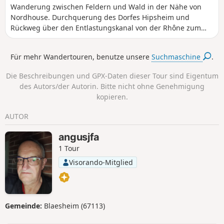
Wanderung zwischen Feldern und Wald in der Nähe von
Nordhouse. Durchquerung des Dorfes Hipsheim und
Rückweg über den Entlastungskanal von der Rhône zum
Rhein. Vorbeikommen an der Borne 2000 von Nordhouse.
Für mehr Wandertouren, benutze unsere
Suchmaschine
.
Die Beschreibungen und GPX-Daten dieser Tour sind Eigentum
des Autors/der Autorin. Bitte nicht ohne Genehmigung
kopieren.
AUTOR
angusjfa
1 Tour
Visorando-Mitglied
Gemeinde:
Blaesheim (67113)