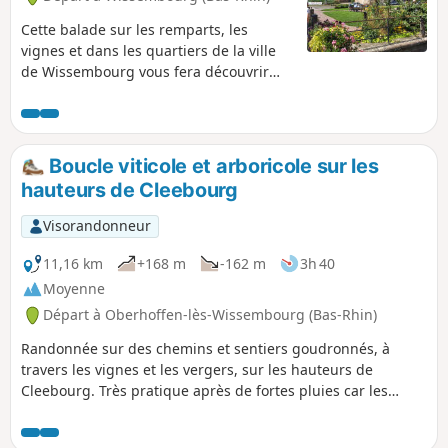
Cette balade sur les remparts, les
vignes et dans les quartiers de la ville
de Wissembourg vous fera découvrir
plus de 70 maisons bâties avant 1700 et
l'imposante Église St-Pierre-et-St-Paul.
Les origines de la ville remontent au
milieu du VIIe s. lorsque des moines
Boucle viticole et arboricole sur les
Bénédictins fondent sur une île de la
hauteurs de Cleebourg
Lauter une abbaye, St-Pierre-et-Paul. La
ville est sortie miraculeusement
Visorandonneur
préservée d'une histoire parsemée de
sièges, de désastres et de faits de
11,16 km
+168 m
-162 m
3h 40
guerre, une bataille de 1870 porte son
Moyenne
nom.
Départ à Oberhoffen-lès-Wissembourg (Bas-Rhin)
Randonnée sur des chemins et sentiers goudronnés, à
travers les vignes et les vergers, sur les hauteurs de
Cleebourg. Très pratique après de fortes pluies car les
chemins sont propres et praticables. Le départ se fait près
de l'école d'Oberhoffen-les-Wissembourg. À mi-parcours,