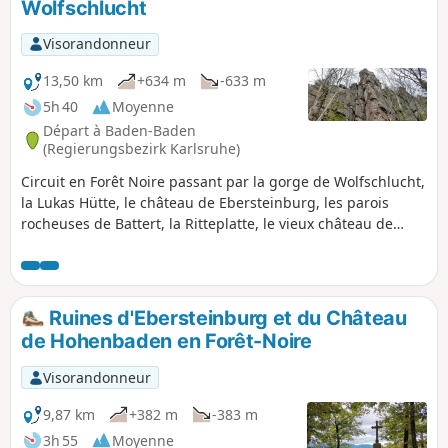
Wolfschlucht
Visorandonneur
13,50 km
+634 m
-633 m
5h 40
Moyenne
Départ à Baden-Baden
(Regierungsbezirk Karlsruhe)
Circuit en Forêt Noire passant par la gorge de Wolfschlucht,
la Lukas Hütte, le château de Ebersteinburg, les parois
rocheuses de Battert, la Ritteplatte, le vieux château de
Baden-Baden, les points de vue Sophien Ruhe et
Engelskanzel offrant de splendides vues sur la ville.
Ruines d'Ebersteinburg et du Château
de Hohenbaden en Forêt-Noire
Visorandonneur
9,87 km
+382 m
-383 m
3h 55
Moyenne