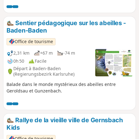
Baden, sur le sentier inférieur et supérieur des rochers, à
travers la forêt classée du Battert avec la variante par le
sentier de l'ermite, en passant par le paradis de l'escalade
jusqu'au vieux château (restauration rapide), retour par la
Sentier pédagogique sur les abeilles -
Ritterplatte, le sentier supérieur des rochers jusqu'à la
Baden-Baden
chaire des anges et l'arrêt de bus.
Office de tourisme
2,31 km
+67 m
-74 m
0h 50
Facile
Départ à Baden-Baden
(Regierungsbezirk Karlsruhe)
Balade dans le monde mystérieux des abeilles entre
Geroldsau et Gunzenbach.
Rallye de la vieille ville de Gernsbach
Kids
Office de tourisme