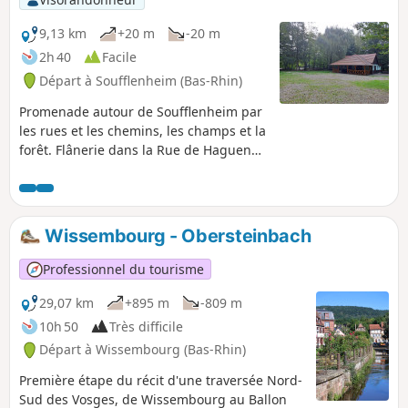
9,13 km
+20 m
-20 m
2h 40
Facile
Départ à Soufflenheim (Bas-Rhin)
Promenade autour de Soufflenheim par
les rues et les chemins, les champs et la
forêt. Flânerie dans la Rue de Haguenau
où se situent la plupart des potiers.
Wissembourg - Obersteinbach
Professionnel du tourisme
29,07 km
+895 m
-809 m
10h 50
Très difficile
Départ à Wissembourg (Bas-Rhin)
Première étape du récit d'une traversée Nord-
Sud des Vosges, de Wissembourg au Ballon