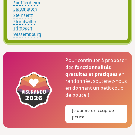
Soufflenheim
Stattmatten
Steinseltz
Stundwiller
Trimbach
Wissembourg
Pour continuer à proposer
des
fonctionnalités
gratuites et pratiques
en
randonnée, soutenez-nous
en donnant un petit coup
de pouce !
Je donne un coup de
pouce