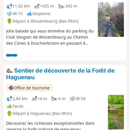
11,62 km
+335 m
-343 m
4h 15
Moyenne
Départ à Wissembourg (Bas-Rhin)
Jolie balade qui vous emmène du parking du
Club Vosgien de Wissembourg au Chemin
des Cimes à Drachenbronn en passant à
proximité des fossés anti-char et en suivant
le chemin des bornes ou l'on peut
reconnaitre les blasons des communes de
Climbach et de Cleebourg. La seule difficulté
Sentier de découverte de la Forêt de
sera le passage du fossé au point (7).
Haguenau
Office de tourisme
2,84 km
+4 m
-4 m
0h 50
Facile
Départ à Haguenau (Bas-Rhin)
Découvrez les richesses exceptionnelles dont
regorge la forêt indivise de Haguenau.