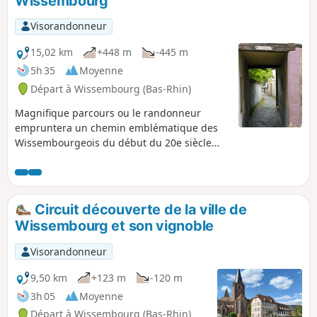
Wissembourg
Visorandonneur
15,02 km
+448 m
-445 m
5h 35
Moyenne
Départ à Wissembourg (Bas-Rhin)
Magnifique parcours ou le randonneur
empruntera un chemin emblématique des
Wissembourgeois du début du 20e siècle
pour se rendre à l'ancienne Tour de la
Scherhol. Retour en dévalant la pente vers la
vallée de la Lauter et visite de la ville de
Wissembourg.
Circuit découverte de la ville de
Wissembourg et son vignoble
Visorandonneur
9,50 km
+123 m
-120 m
3h 05
Moyenne
Départ à Wissembourg (Bas-Rhin)