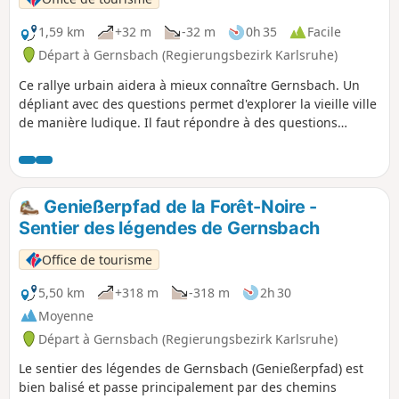
1,59 km
+32 m
-32 m
0h 35
Facile
Départ à Gernsbach (Regierungsbezirk Karlsruhe)
Ce rallye urbain aidera à mieux connaître Gernsbach. Un
dépliant avec des questions permet d'explorer la vieille ville
de manière ludique. Il faut répondre à des questions
passionnantes à 11 stations au total. Une fois avoir répondu
à toutes les questions et trouvé la bonne solution, il est
possible de les déposer à l'office de tourisme ou dans la
boîte aux lettres située à l'entrée principale de la mairie et
Genießerpfad de la Forêt-Noire -
gagner de superbes prix à la fin de la saison.
Sentier des légendes de Gernsbach
Office de tourisme
5,50 km
+318 m
-318 m
2h 30
Moyenne
Départ à Gernsbach (Regierungsbezirk Karlsruhe)
Le sentier des légendes de Gernsbach (Genießerpfad) est
bien balisé et passe principalement par des chemins