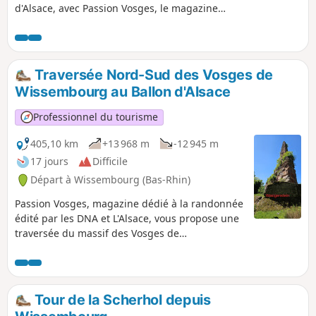
d'Alsace, avec Passion Vosges, le magazine
dédié à la randonnée. Étape racontée par
Franck Buchy dans Passion Vosges.
Traversée Nord-Sud des Vosges de
Wissembourg au Ballon d'Alsace
Professionnel du tourisme
405,10 km
+13 968 m
-12 945 m
17 jours
Difficile
Départ à Wissembourg (Bas-Rhin)
Passion Vosges, magazine dédié à la randonnée
édité par les DNA et L'Alsace, vous propose une
traversée du massif des Vosges de
Wissembourg au Ballon d'Alsace, de 17 à 27
étapes, en suivant le balisage Rectangle Rouge,
sauf indication contraire. Le récit de cette
traversée, réalisée par quatre journalistes, est à
Tour de la Scherhol depuis
retrouver dans le magazine Passion Vosges