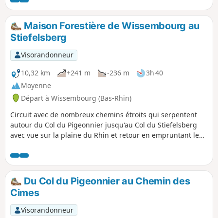
profiter des fleurs des arbres fruitiers !
Maison Forestière de Wissembourg au
Stiefelsberg
Visorandonneur
10,32 km
+241 m
-236 m
3h 40
Moyenne
Départ à Wissembourg (Bas-Rhin)
Circuit avec de nombreux chemins étroits qui serpentent
autour du Col du Pigeonnier jusqu'au Col du Stiefelsberg
avec vue sur la plaine du Rhin et retour en empruntant le
Chemin des Bornes qui passe au Luchsenkopf et l'Eslsberg.
Du Col du Pigeonnier au Chemin des
Cimes
Visorandonneur