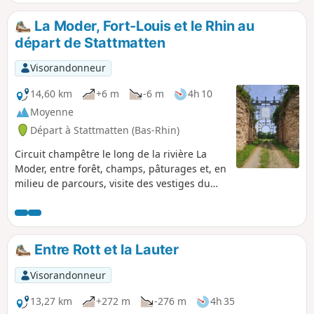
après environ deux heures de marche, vous pouvez vous
restaurer au restaurant le Cleebourg, visiter les caves, et
La Moder, Fort-Louis et le Rhin au
déguster les différents cépages. Vous surplombez les
départ de Stattmatten
villages de Cleebourg, de Rott et d'Oberhoffen-les-
Wissembourg avec de superbes vues.
Visorandonneur
14,60 km
+6 m
-6 m
4h 10
Moyenne
Départ à Stattmatten (Bas-Rhin)
Circuit champêtre le long de la rivière La
Moder, entre forêt, champs, pâturages et, en
milieu de parcours, visite des vestiges du
Fort Carré de Fort-Louis avec possibilité de
pique-nique.
Entre Rott et la Lauter
Visorandonneur
13,27 km
+272 m
-276 m
4h 35