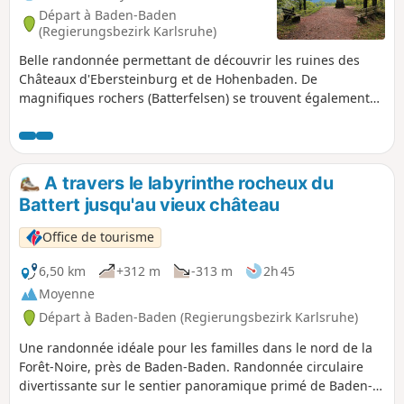
Départ à Baden-Baden
(Regierungsbezirk Karlsruhe)
Belle randonnée permettant de découvrir les ruines des
Châteaux d'Ebersteinburg et de Hohenbaden. De
magnifiques rochers (Batterfelsen) se trouvent également
sur le parcours. Vous pourrez visiter le Château de
Hohenbaden qui vaut le détour et vous restaurer dans son
restaurant. De très beaux points de vue jalonnent
également le parcours.
A travers le labyrinthe rocheux du
Battert jusqu'au vieux château
Office de tourisme
6,50 km
+312 m
-313 m
2h 45
Moyenne
Départ à Baden-Baden (Regierungsbezirk Karlsruhe)
Une randonnée idéale pour les familles dans le nord de la
Forêt-Noire, près de Baden-Baden. Randonnée circulaire
divertissante sur le sentier panoramique primé de Baden-