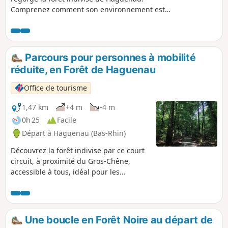
Comprenez comment son environnement est
préservé, notamment depuis la tempête du 26
décembre 1999 qui a ravagé 40% de la surface de
la forêt, grâce à différents panneaux explicatifs
présents le long du sentier.
Parcours pour personnes à mobilité
réduite, en Forêt de Haguenau
Office de tourisme
1,47 km
+4 m
-4 m
0h 25
Facile
Départ à Haguenau (Bas-Rhin)
Découvrez la forêt indivise par ce court
circuit, à proximité du Gros-Chêne,
accessible à tous, idéal pour les
personnes à mobilité réduite et pour les
poussettes.
Une boucle en Forêt Noire au départ de