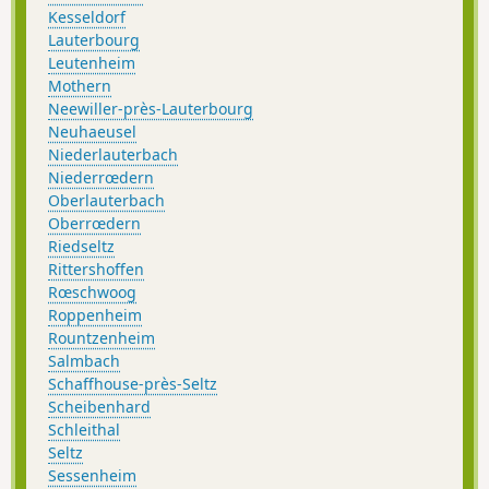
Kesseldorf
Lauterbourg
Leutenheim
Mothern
Neewiller-près-Lauterbourg
Neuhaeusel
Niederlauterbach
Niederrœdern
Oberlauterbach
Oberrœdern
Riedseltz
Rittershoffen
Rœschwoog
Roppenheim
Rountzenheim
Salmbach
Schaffhouse-près-Seltz
Scheibenhard
Schleithal
Seltz
Sessenheim