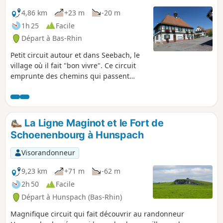
4,86 km
+23 m
-20 m
1h 25
Facile
Départ à Bas-Rhin
Petit circuit autour et dans Seebach, le
village où il fait "bon vivre". Ce circuit
emprunte des chemins qui passent
derrière les maisons en longeant les
jardins.
La Ligne Maginot et le Fort de
Schoenenbourg à Hunspach
Visorandonneur
9,23 km
+71 m
-62 m
2h 50
Facile
Départ à Hunspach (Bas-Rhin)
Magnifique circuit qui fait découvrir au randonneur